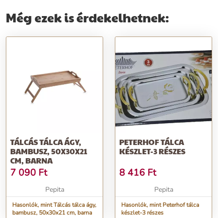
Még ezek is érdekelhetnek:
TÁLCÁS TÁLCA ÁGY,
PETERHOF TÁLCA
BAMBUSZ, 50X30X21
KÉSZLET-3 RÉSZES
CM, BARNA
7 090
Ft
8 416
Ft
Pepita
Pepita
Hasonlók, mint Tálcás tálca ágy,
Hasonlók, mint Peterhof tálca
bambusz, 50x30x21 cm, barna
készlet-3 részes