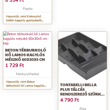
6 354
Ft
Pepita
Hasonlók, mint Krémszínű
kettős kagylós gyertyatartó
20cm
BETON TÉRBURKOLÓ
KŐ LAMOS KAGYLÓS
MÉSZKŐ 60X30X5 CM
1 729
Ft
MerkuryMarket
Hasonlók, mint Beton
TONTARELLI BELLA
térburkoló kő Lamos kagylós
PLUS TÁLCÁS
mészkő 60x30x5 cm
RENDSZEREZŐ SZÜRKE
SZÍNŰ TÁLCÁVAL
4 790
Ft
Alza