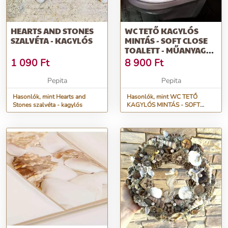
HEARTS AND STONES
WC TETŐ KAGYLÓS
SZALVÉTA - KAGYLÓS
MINTÁS - SOFT CLOSE
TOALETT - MŰANYAG
WC DESZKA L...
1 090
Ft
8 900
Ft
Pepita
Pepita
Hasonlók, mint Hearts and
Hasonlók, mint WC TETŐ
Stones szalvéta - kagylós
KAGYLÓS MINTÁS - SOFT
CLOSE TOALETT - műanyag
WC deszka l...