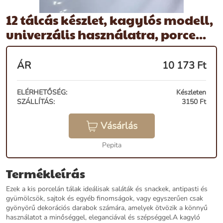
12 tálcás készlet, kagylós modell,
univerzális használatra, porce...
ÁR
10 173
Ft
ELÉRHETŐSÉG:
Készleten
SZÁLLÍTÁS:
3150 Ft
Vásárlás
Pepita
Termékleírás
Ezek a kis porcelán tálak ideálisak saláták és snackek, antipasti és
gyümölcsök, sajtok és egyéb finomságok, vagy egyszerűen csak
gyönyörű dekorációs darabok számára, amelyek ötvözik a könnyű
használatot a minőséggel, eleganciával és szépséggel.A kagyló