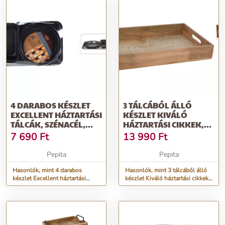
4 DARABOS KÉSZLET
3 TÁLCÁBÓL ÁLLÓ
EXCELLENT HÁZTARTÁSI
KÉSZLET KIVÁLÓ
TÁLCÁK, SZÉNACÉL,
HÁZTARTÁSI CIKKEK,
41X28 CM...
MANGÓFA, 45,5X2...
7 690
Ft
13 990
Ft
Pepita
Pepita
Hasonlók, mint 4 darabos
Hasonlók, mint 3 tálcából álló
készlet Excellent háztartási
készlet Kiváló háztartási cikkek,
tálcák, szénacél, 41x28 cm...
mangófa, 45,5x2...