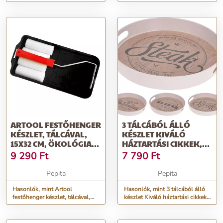
ARTOOL FESTŐHENGER
3 TÁLCÁBÓL ÁLLÓ
KÉSZLET, TÁLCÁVAL,
KÉSZLET KIVÁLÓ
15X32 CM, ÖKOLÓGIAI,
HÁZTARTÁSI CIKKEK,
4 DB
MELAMINE, 30X4...
9 290
Ft
7 790
Ft
Pepita
Pepita
Hasonlók, mint Artool
Hasonlók, mint 3 tálcából álló
festőhenger készlet, tálcával,
készlet Kiváló háztartási cikkek,
15x32 cm, ökológiai, 4 db
melamine, 30x4...