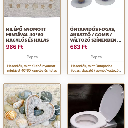
KILÉPŐ NYOMOTT
ÖNTAPADÓS FOGAS,
MINTÁVAL 40*60
AKASZTÓ / GOMB /
KAGYLÓS ÉS HALAS
VÁLTOZÓ SZÍNEKBEN -
KAGYLÓS
966
Ft
663
Ft
Pepita
Pepita
Hasonlók, mint Kilépő nyomott
Hasonlók, mint Öntapadós
mintával 40*60 kagylós és halas
fogas, akasztó / gomb / változó
színekben - kagylós