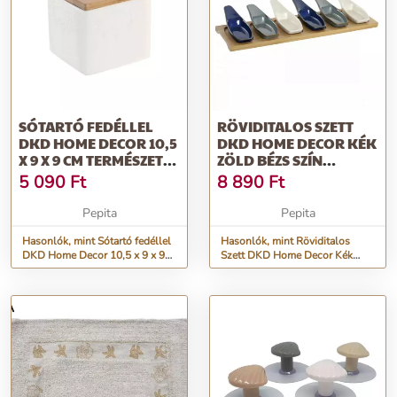
SÓTARTÓ FEDÉLLEL
RÖVIDITALOS SZETT
DKD HOME DECOR 10,5
DKD HOME DECOR KÉK
X 9 X 9 CM TERMÉSZETES
ZÖLD BÉZS SZÍN
PORCE...
BAMBUSZ PORCE...
5 090
Ft
8 890
Ft
Pepita
Pepita
Hasonlók, mint Sótartó fedéllel
Hasonlók, mint Röviditalos
DKD Home Decor 10,5 x 9 x 9
Szett DKD Home Decor Kék
cm Természetes Porce...
Zöld Bézs szín Bambusz
Porce...