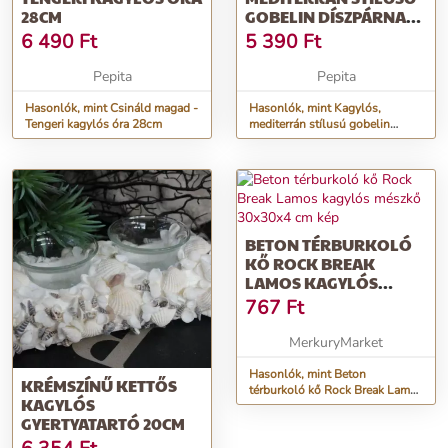
28CM
GOBELIN DÍSZPÁRNA
HUZAT, 45X45 CM
6 490
Ft
5 390
Ft
Pepita
Pepita
Hasonlók, mint Csináld magad -
Hasonlók, mint Kagylós,
Tengeri kagylós óra 28cm
mediterrán stílusú gobelin
díszpárna huzat, 45x45 cm
BETON TÉRBURKOLÓ
KŐ ROCK BREAK
LAMOS KAGYLÓS
MÉSZKŐ 30X30X4 CM
767
Ft
MerkuryMarket
Hasonlók, mint Beton
KRÉMSZÍNŰ KETTŐS
térburkoló kő Rock Break Lamos
KAGYLÓS
kagylós mészkő 30x30x4 cm
GYERTYATARTÓ 20CM