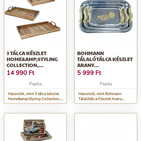
3 TÁLCA KÉSZLET
BOHMANN
HOME&AMP;STYLING
TÁLALÓTÁLCA KÉSZLET
COLLECTION,
ARANY
MANGÓFA/FÉM,
FOGANTYÚKKAL
14 990
Ft
5 999
Ft
57X39X7,5 C...
Pepita
Pepita
Hasonlók, mint 3 tálca készlet
Hasonlók, mint Bohmann
Home&amp;Styling Collection,
Tálalótálca Készlet Arany
mangófa/fém, 57x39x7,5 c...
Fogantyúkkal