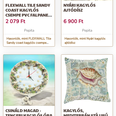
FLEXWALL TILE SANDY
NYÁRI KAGYLÓS
COAST KAGYLÓS
AJTÓDÍSZ
CSEMPE PVC FALPANEL
96X48 CM, F...
2 079
Ft
6 900
Ft
Pepita
Pepita
Hasonlók, mint FLEXWALL Tile
Hasonlók, mint Nyári kagylós
Sandy coast kagylós csempe
ajtódísz
PVC falpanel 96x48 cm, f...
CSINÁLD MAGAD -
KAGYLÓS,
TENGERI KAGYLÓS ÓRA
MEDITERRÁN STÍLUSÚ