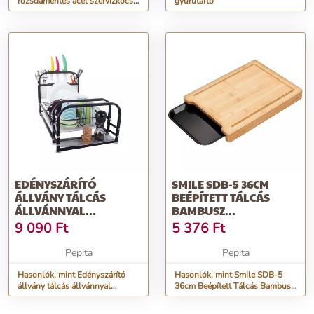
rozsdamentes acél szervizkocsi
gyűrűtartó
38 x 55 x 163 cm
EDÉNYSZÁRÍTÓ
SMILE SDB-5 36CM
ÁLLVÁNY TÁLCÁS
BEÉPÍTETT TÁLCÁS
ÁLLVÁNNYAL
BAMBUSZ
PADLÁSSAL
VÁGÓDESZKA
9 090
Ft
5 376
Ft
Pepita
Pepita
Hasonlók, mint Edényszárító
Hasonlók, mint Smile SDB-5
állvány tálcás állvánnyal
36cm Beépített Tálcás Bambusz
padlással
vágódeszka