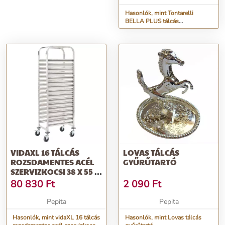
Hasonlók, mint Tontarelli
BELLA PLUS tálcás
rendszerező szürke színű
tálcával
VIDAXL 16 TÁLCÁS
LOVAS TÁLCÁS
ROZSDAMENTES ACÉL
GYŰRŰTARTÓ
SZERVIZKOCSI 38 X 55 X
163 CM
80 830
Ft
2 090
Ft
Pepita
Pepita
Hasonlók, mint vidaXL 16 tálcás
Hasonlók, mint Lovas tálcás