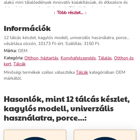
alakú mini tálalóedények innovatív kialakításúak, és étkezésre és
dekorációra egyaránt alkalmasak. Tálalótál méretei: hossza 9 cm,
↓ Több részlet... ↓
szélessége 8 cm, magassága 2 cm.Anyag: porcelánBemutató: 4
darabos készlet
Információk
További információk>>
12 tálcás készlet, kagylós modell, univerzális használatra, porce...
vásárlása olcsón, 10173 Ft-ért. Szállítás: 3150 Ft.
Márka:
OEM
Kategória:
Otthon, háztartás
,
Konyhafelszerelés
,
Tálalás
,
Otthon és
kert
,
Tálcák
Minőségi termékek széles választéka
Tálcák
kategóriában OEM
márkától.
Hasonlók, mint 12 tálcás készlet,
kagylós modell, univerzális
használatra, porce...: