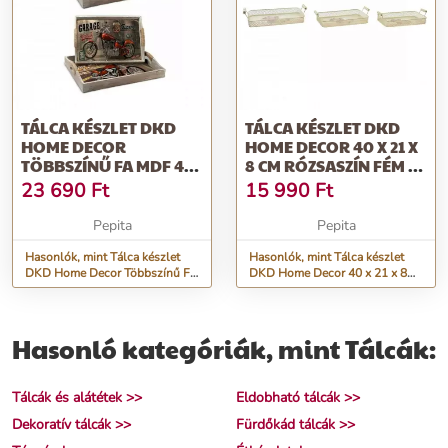
TÁLCA KÉSZLET DKD
TÁLCA KÉSZLET DKD
HOME DECOR
HOME DECOR 40 X 21 X
TÖBBSZÍNŰ FA MDF 40
8 CM RÓZSASZÍN FÉM 8
X 30 X 6 CM (2 E...
CM 3...
23 690
Ft
15 990
Ft
Pepita
Pepita
Hasonlók, mint Tálca készlet
Hasonlók, mint Tálca készlet
DKD Home Decor Többszínű Fa
DKD Home Decor 40 x 21 x 8
MDF 40 x 30 x 6 cm (2 e...
cm Rózsaszín Fém 8 cm 3...
Hasonló kategóriák, mint Tálcák:
Tálcák és alátétek >>
Eldobható tálcák >>
Dekoratív tálcák >>
Fürdőkád tálcák >>