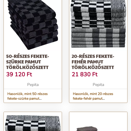
50-RÉSZES FEKETE-
20-RÉSZES FEKETE-
SZÜRKE PAMUT
FEHÉR PAMUT
TÖRÖLKÖZŐSZETT
TÖRÖLKÖZŐSZETT
39 120
Ft
21 830
Ft
Pepita
Pepita
Hasonlók, mint 50-részes
Hasonlók, mint 20-részes
fekete-szürke pamut
fekete-fehér pamut
törölközőszett
törölközőszett