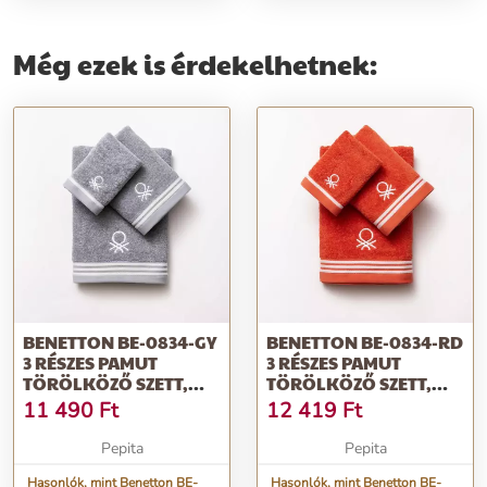
30cm&quot;
Még ezek is érdekelhetnek:
BENETTON BE-0834-GY
BENETTON BE-0834-RD
3 RÉSZES PAMUT
3 RÉSZES PAMUT
TÖRÖLKÖZŐ SZETT,
TÖRÖLKÖZŐ SZETT,
SZÜRKE, 30X50...
PIROS, 30X50C...
11 490
Ft
12 419
Ft
Pepita
Pepita
Hasonlók, mint Benetton BE-
Hasonlók, mint Benetton BE-