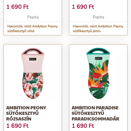
1 690
Ft
1 690
Ft
Pepita
Pepita
Hasonlók, mint Ambition Peony
Hasonlók, mint Ambition Peony
sütőkesztyű zöld
sütőkesztyű piros
AMBITION PEONY
AMBITION PARADISE
SÜTŐKESZTYŰ
SÜTŐKESZTYŰ
RÓZSASZÍN
PARADICSOMMADÁR
1 690
Ft
1 690
Ft