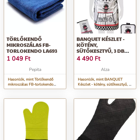
TÖRLŐKENDŐ
BANQUET KÉSZLET -
MIKROSZÁLAS FB-
KÖTÉNY,
TORLOKENDO LA693
SÜTŐKESZTYŰ, 3 DB
BBQ ALÁTÉT, FEHÉR
1 049
Ft
4 490
Ft
Pepita
Alza
Hasonlók, mint Törlőkendő
Hasonlók, mint BANQUET
mikroszálas FB-torlokendo
Készlet - kötény, sütőkesztyű, 3
LA693
db BBQ alátét, fehér