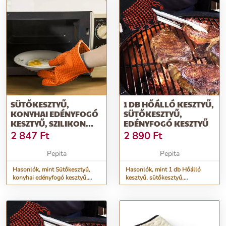
SÜTŐKESZTYŰ,
1 DB HŐÁLLÓ KESZTYŰ,
KONYHAI EDÉNYFOGÓ
SÜTŐKESZTYŰ,
KESZTYŰ, SZILIKON
EDÉNYFOGÓ KESZTYŰ
KESZTYŰ 1 DB
2 847
Ft
2 890
Ft
Pepita
Pepita
Hasonlók, mint Sütőkesztyű,
Hasonlók, mint 1 db Hőálló
konyhai edényfogó kesztyű,
kesztyű, sütőkesztyű,
szilikon kesztyű 1 db
edényfogó kesztyű