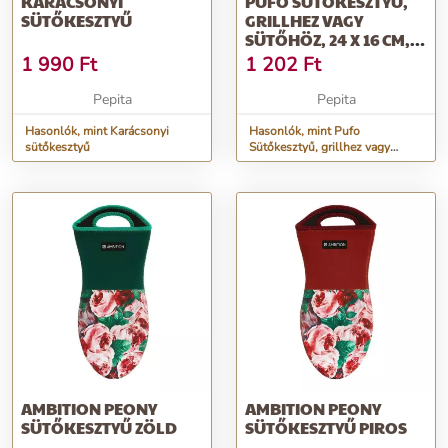
KARÁCSONYI
PUFO SÜTŐKESZTYŰ,
SÜTŐKESZTYŰ
GRILLHEZ VAGY
SÜTŐHÖZ, 24 X 16 CM,
PÖTTYÖS MINT...
1 990
Ft
1 202
Ft
Pepita
Pepita
Hasonlók, mint Karácsonyi
Hasonlók, mint Pufo
sütőkesztyű
Sütőkesztyű, grillhez vagy
sütőhöz, 24 x 16 cm, pöttyös
mint...
AMBITION PEONY
AMBITION PEONY
SÜTŐKESZTYŰ ZÖLD
SÜTŐKESZTYŰ PIROS