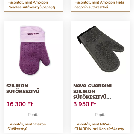
Hasonlók, mint Ambition
Hasonlók, mint Ambition Frida
Paradise sütőkesztyű papagáj
neoprén sütőkesztyű
piros/szürke
SZILIKON
NAVA-GUARDINI
SÜTŐKESZTYŰ
SZILIKON
SÜTŐKESZTYŰ
IMPERIAL&QUOT;,
16 300
Ft
3 950
Ft
BELÜL SZÖVETTEL,
30CM&QUOT;
Pepita
Pepita
Hasonlók, mint Szilikon
Hasonlók, mint NAVA-
Sütőkesztyű
GUARDINI szilikon sütőkesztyű
Imperial&quot;, belül szövettel,