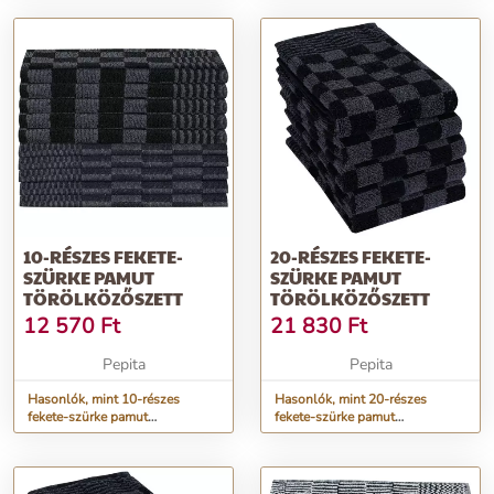
30x50cm...
10-RÉSZES FEKETE-
20-RÉSZES FEKETE-
SZÜRKE PAMUT
SZÜRKE PAMUT
TÖRÖLKÖZŐSZETT
TÖRÖLKÖZŐSZETT
12 570
Ft
21 830
Ft
Pepita
Pepita
Hasonlók, mint 10-részes
Hasonlók, mint 20-részes
fekete-szürke pamut
fekete-szürke pamut
törölközőszett
törölközőszett