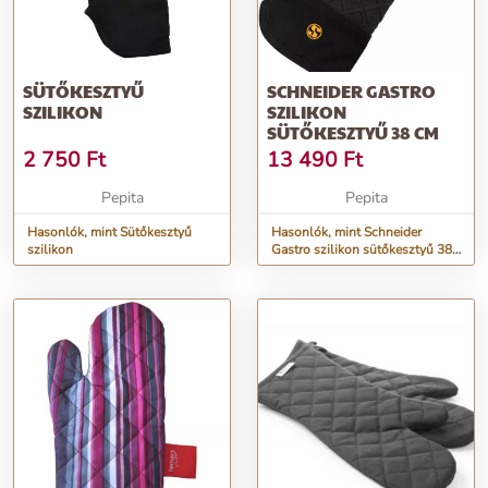
SÜTŐKESZTYŰ
SCHNEIDER GASTRO
SZILIKON
SZILIKON
SÜTŐKESZTYŰ 38 CM
2 750
Ft
13 490
Ft
Pepita
Pepita
Hasonlók, mint Sütőkesztyű
Hasonlók, mint Schneider
szilikon
Gastro szilikon sütőkesztyű 38
cm