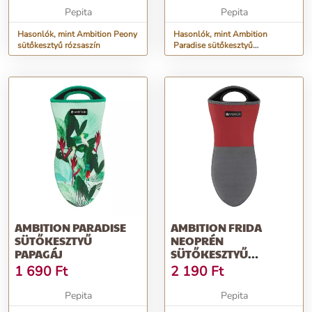
Pepita
Pepita
Hasonlók, mint Ambition Peony
Hasonlók, mint Ambition
sütőkesztyű rózsaszín
Paradise sütőkesztyű
paradicsommadár
AMBITION PARADISE
AMBITION FRIDA
SÜTŐKESZTYŰ
NEOPRÉN
PAPAGÁJ
SÜTŐKESZTYŰ
PIROS/SZÜRKE
1 690
Ft
2 190
Ft
Pepita
Pepita