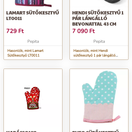
LAMART SÜTŐKESZTYŰ
HENDI SÜTŐKESZTYŰ 1
LT0011
PÁR LÁNGÁLLÓ
BEVONATTAL 43 CM
729
Ft
7 090
Ft
Pepita
Pepita
Hasonlók, mint Lamart
Hasonlók, mint Hendi
Sütőkesztyű LT0011
sütőkesztyű 1 pár lángálló
bevonattal 43 cm