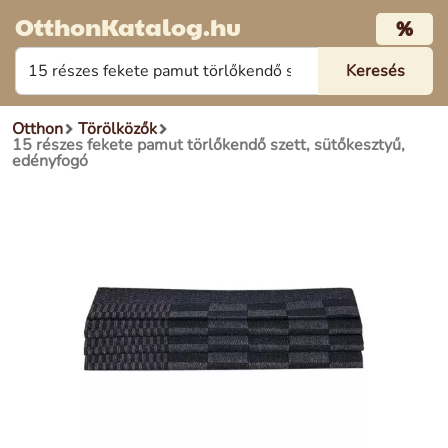
OtthonKatalog.hu
%
Otthon
Törölközők
15 részes fekete pamut törlőkendő szett, sütőkesztyű,
edényfogó