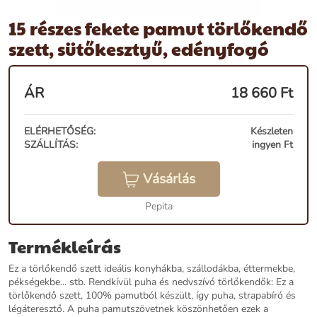
15 részes fekete pamut törlőkendő
szett, sütőkesztyű, edényfogó
ÁR
18 660
Ft
ELÉRHETŐSÉG:
Készleten
SZÁLLÍTÁS:
ingyen Ft
Vásárlás
Pepita
Termékleírás
Ez a törlőkendő szett ideális konyhákba, szállodákba, éttermekbe,
pékségekbe... stb. Rendkívül puha és nedvszívó törlőkendők: Ez a
törlőkendő szett, 100% pamutból készült, így puha, strapabíró és
légáteresztő. A puha pamutszövetnek köszönhetően ezek a