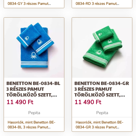
0834-GY 3 részes Pamut
0834-RD 3 részes Pamut
törölköző szett, szürke, 30x50...
törölköző szett, piros, 30x50c...
BENETTON BE-0834-BL
BENETTON BE-0834-GR
3 RÉSZES PAMUT
3 RÉSZES PAMUT
TÖRÖLKÖZŐ SZETT,
TÖRÖLKÖZŐ SZETT,
KÉK, 30X50CM/...
ZÖLD, 30X50CM...
11 490
Ft
11 490
Ft
Pepita
Pepita
Hasonlók, mint Benetton BE-
Hasonlók, mint Benetton BE-
0834-BL 3 részes Pamut
0834-GR 3 részes Pamut
törölköző szett, kék, 30x50cm/...
törölköző szett, zöld,