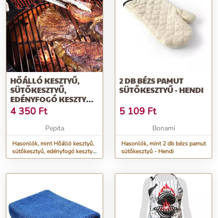
HŐÁLLÓ KESZTYŰ,
2 DB BÉZS PAMUT
SÜTŐKESZTYŰ,
SÜTŐKESZTYŰ - HENDI
EDÉNYFOGÓ KESZTYŰ 1
DB
4 350
Ft
5 109
Ft
Pepita
Bonami
Hasonlók, mint Hőálló kesztyű,
Hasonlók, mint 2 db bézs pamut
sütőkesztyű, edényfogó kesztyű
sütőkesztyű - Hendi
1 db