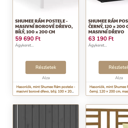
SHUMEE RÁM POSTELE -
SHUMEE RÁM POST
MASIVNÍ BOROVÉ DŘEVO,
ČERNÝ, 120 × 200 
BÍLÝ, 100 × 200 CM
MASIVNÍ DŘEVO
59 690
Ft
63 190
Ft
Ágykeret...
Ágykeret...
Részletek
Részlete
Alza
Alza
Hasonlók, mint Shumee Rám postele -
Hasonlók, mint Shumee 
masivní borové dřevo, bílý, 100 × 200
černý, 120 × 200 cm, mas
cm