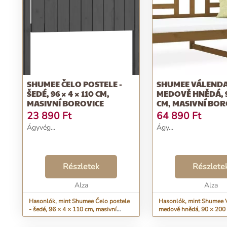
SHUMEE ČELO POSTELE -
SHUMEE VÁLENDA
ŠEDÉ, 96 × 4 × 110 CM,
MEDOVĚ HNĚDÁ, 9
MASIVNÍ BOROVICE
CM, MASIVNÍ BO
DŘEVO, 3108059
23 890
Ft
64 890
Ft
Ágyvég...
Ágy...
Részletek
Részlete
Alza
Alza
Hasonlók, mint Shumee Čelo postele
Hasonlók, mint Shumee 
- šedé, 96 × 4 × 110 cm, masivní
medově hnědá, 90 × 200 
borovice
borové dřevo, 3108059