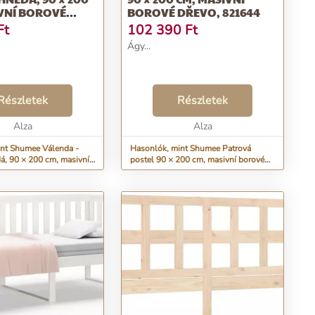
IVNÍ BOROVÉ
BOROVÉ DŘEVO, 821644
Ft
102 390
Ft
Ágy...
Részletek
Részletek
Alza
Alza
nt Shumee Válenda -
Hasonlók, mint Shumee Patrová
, 90 × 200 cm, masivní
postel 90 × 200 cm, masivní borové
dřevo, 821644