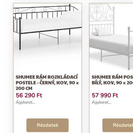
SHUMEE RÁM ROZKLÁDACÍ
SHUMEE RÁM POST
POSTELE - ČERNÝ, KOV, 90 ×
BÍLÝ, KOV, 90 × 2
200 CM
56 290
Ft
57 990
Ft
Ágykeret...
Ágykeret...
Részletek
Részlete