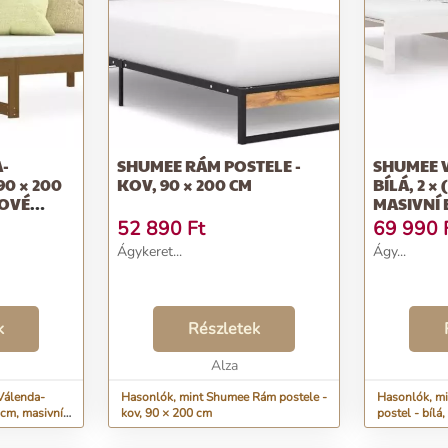
-
SHUMEE RÁM POSTELE -
SHUMEE V
0 × 200
KOV, 90 × 200 CM
BÍLÁ, 2 × 
ROVÉ
MASIVNÍ
52 890
Ft
69 990
Ágykeret...
Ágy...
k
Részletek
Alza
Válenda-
Hasonlók, mint Shumee Rám postele -
Hasonlók, m
cm, masivní
kov, 90 × 200 cm
postel - bílá
masivní boro