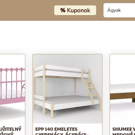
%
Kuponok
UŽITELNÝ
EPP 140 EMELETES
SHUMEE 
ŮŽOVÝ,
GYEREKÁGY, ÁGYRÁCS -
MEDOVĚ H