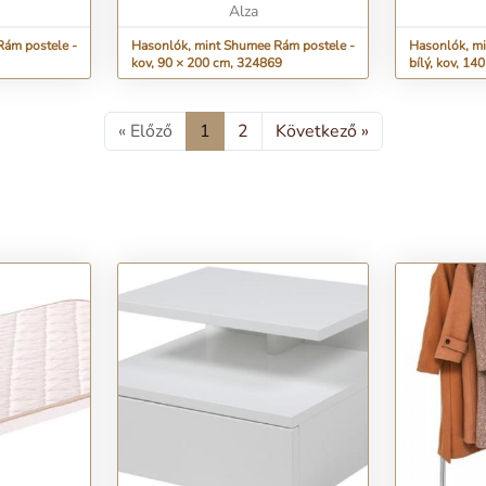
Alza
Rám postele -
Hasonlók, mint Shumee Rám postele -
Hasonlók, mi
kov, 90 × 200 cm, 324869
bílý, kov, 14
« Előző
1
2
Következő »