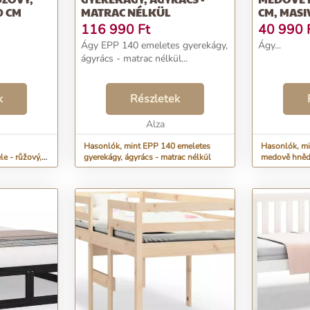
0 CM
MATRAC NÉLKÜL
CM, MAS
DŘEVO
116 990
Ft
40 990
Ágy EPP 140 emeletes gyerekágy,
Ágy...
ágyrács - matrac nélkül...
k
Részletek
Alza
Hasonlók, mint EPP 140 emeletes
Hasonlók, mi
le - růžový,
gyerekágy, ágyrács - matrac nélkül
medově hnědá
borové dřevo