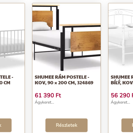
ELE -
SHUMEE RÁM POSTELE -
SHUMEE R
00 CM
KOV, 90 × 200 CM, 324869
BÍLÝ, KOV
61 390
Ft
56 290
Ágykeret...
Ágykeret...
k
Részletek