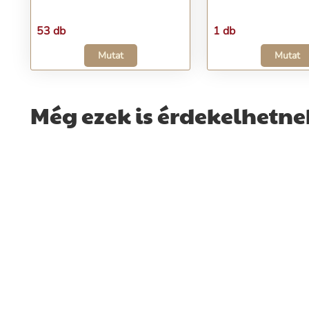
53 db
1 db
Mutat
Mutat
Még ezek is érdekelhetne