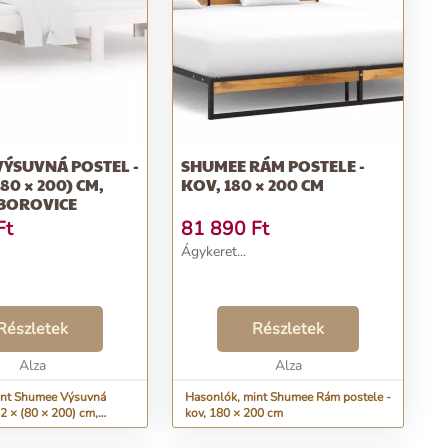
ÝSUVNÁ POSTEL -
SHUMEE RÁM POSTELE -
(80 × 200) CM,
KOV, 180 × 200 CM
 BOROVICE
Ft
81 890
Ft
Ágykeret...
Részletek
Részletek
Alza
Alza
int Shumee Výsuvná
Hasonlók, mint Shumee Rám postele -
, 2 × (80 × 200) cm,
kov, 180 × 200 cm
vice