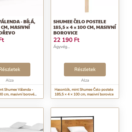
ÁLENDA - BÍLÁ,
SHUMEE ČELO POSTELE
0 CM, MASIVNÍ
185,5 × 4 × 100 CM, MASIVNÍ
DŘEVO
BOROVICE
Ft
22 190
Ft
Ágyvég...
Részletek
Részletek
Alza
Alza
nt Shumee Válenda -
Hasonlók, mint Shumee Čelo postele
200 cm, masivní borové
185,5 × 4 × 100 cm, masivní borovice