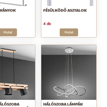
LVÁNYOK
FÉSÜLKÖDŐ ASZTALOK
4 db
Mutat
Mutat
ÁLÓSZOBA
HÁLÓSZOBA LÁMPÁK