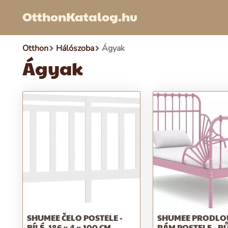
OtthonKatalog.hu
Otthon
Hálószoba
Ágyak
Ágyak
SHUMEE ČELO POSTELE -
SHUMEE PRODLO
BÍLÉ, 186 × 4 × 100 CM,
RÁM POSTELE - R