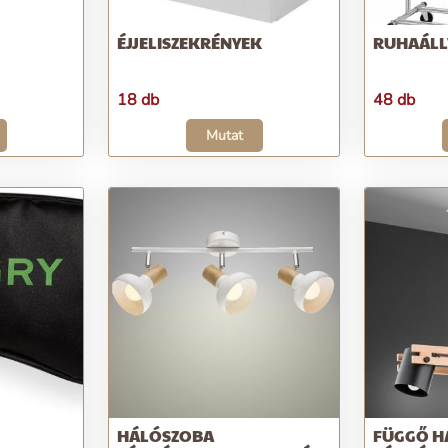
ÉJJELISZEKRÉNYEK
RUHAÁL
18 db
48 db
Mutat
HÁLÓSZOBA
FÜGGŐ H