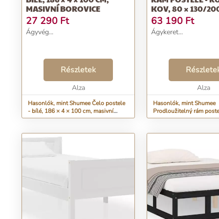
MASIVNÍ BOROVICE
KOV, 80 × 130/20
27 290
Ft
63 190
Ft
Ágyvég...
Ágykeret...
Részletek
Részlete
Alza
Alza
Hasonlók, mint Shumee Čelo postele
Hasonlók, mint Shumee
- bílé, 186 × 4 × 100 cm, masivní
Prodloužitelný rám poste
borovice
kov, 80 × 130/200 cm