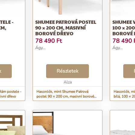
ELE -
SHUMEE PATROVÁ POSTEL
SHUMEE V
CM,
90 × 200 CM, MASIVNÍ
100 × 20
BOROVÉ DŘEVO
BOROVÉ 
78 490
Ft
78 490
Ágy...
Ágy...
k
Részletek
Alza
Rám postele -
Hasonlók, mint Shumee Patrová
Hasonlók, mi
ivní dřevo
postel 90 × 200 cm, masivní borové
bílá, 100 × 
dřevo
dřevo