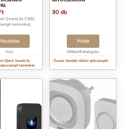
VAL
Ft
90 db
ch SmartLife C300,
sengő kamerával...
Részletek
Mutat
Alza
OtthonKatalog.hu
nt iQtech SmartLife
Összes Vezeték nélküli ajtócsengők
 kapucsengő kamerával