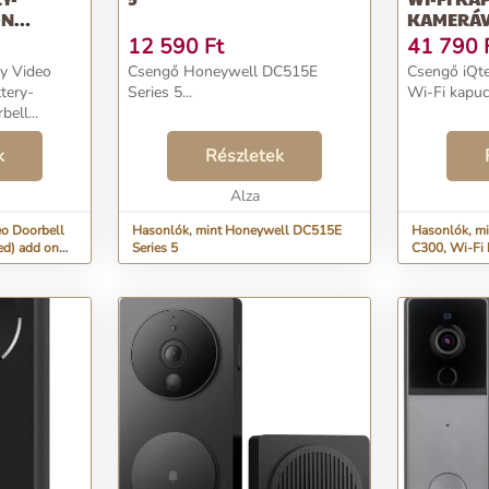
ON
KAMERÁ
12 590
Ft
41 790
fy Video
Csengő Honeywell DC515E
Csengő iQte
tery-
Series 5...
Wi-Fi kapuc
ell...
k
Részletek
Alza
eo Doorbell
Hasonlók, mint Honeywell DC515E
Hasonlók, mi
ed) add on
Series 5
C300, Wi-Fi