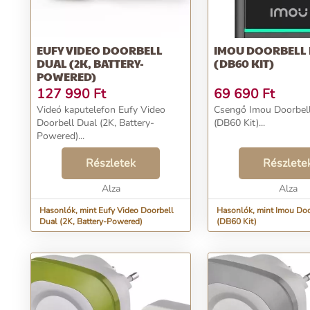
EUFY VIDEO DOORBELL
IMOU DOORBELL 
DUAL (2K, BATTERY-
(DB60 KIT)
POWERED)
127 990
Ft
69 690
Ft
Videó kaputelefon Eufy Video
Csengő Imou Doorbell
Doorbell Dual (2K, Battery-
(DB60 Kit)...
Powered)...
Részletek
Részlete
Alza
Alza
Hasonlók, mint Eufy Video Doorbell
Hasonlók, mint Imou Doo
Dual (2K, Battery-Powered)
(DB60 Kit)