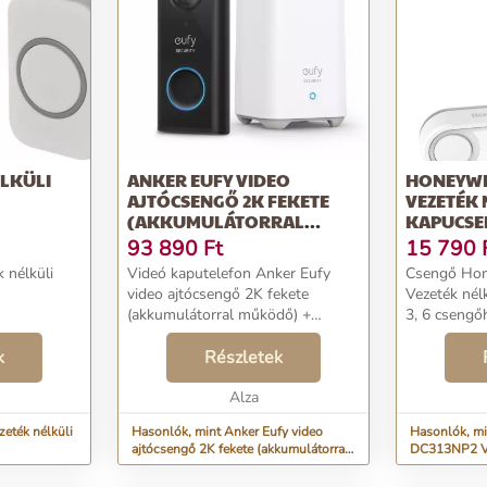
ÉLKÜLI
ANKER EUFY VIDEO
HONEYWE
AJTÓCSENGŐ 2K FEKETE
VEZETÉK 
(AKKUMULÁTORRAL
KAPUCSEN
MŰKÖDŐ) + OTTHONI
CSENGŐH
93 890
Ft
15 790
ALAP
ALJZATHO
 nélküli
Videó kaputelefon Anker Eufy
Csengő Ho
video ajtócsengő 2K fekete
Vezeték nél
(akkumulátorral működő) +
3, 6 csengőh
otthoni alap...
dizájn gomb.
k
Részletek
Alza
eték nélküli
Hasonlók, mint Anker Eufy video
Hasonlók, m
ajtócsengő 2K fekete (akkumulátorral
DC313NP2 Ve
működő) + otthoni alap
kapucsengő S
aljzat aljzat