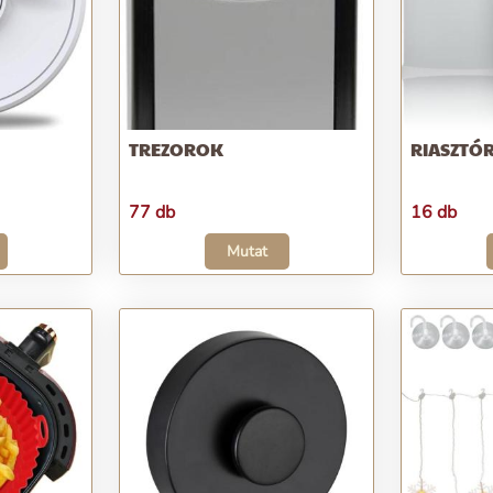
TREZOROK
RIASZTÓ
77 db
16 db
Mutat