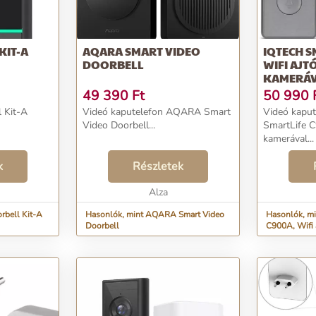
KIT-A
AQARA SMART VIDEO
IQTECH S
DOORBELL
WIFI AJ
KAMERÁ
49 390
Ft
50 990
 Kit-A
Videó kaputelefon AQARA Smart
Videó kaput
Video Doorbell...
SmartLife C
kamerával...
k
Részletek
Alza
rbell Kit-A
Hasonlók, mint AQARA Smart Video
Hasonlók, mi
Doorbell
C900A, Wifi 