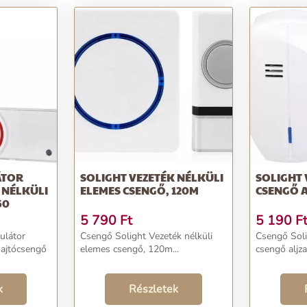
ÁTOR
SOLIGHT VEZETÉK NÉLKÜLI
SOLIGHT 
 NÉLKÜLI
ELEMES CSENGŐ, 120M
CSENGŐ A
50
5 790
Ft
5 190
F
látor
Csengő Solight Vezeték nélküli
Csengő Soli
i ajtócsengő
elemes csengő, 120m...
csengő aljza
k
Részletek