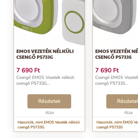
EMOS VEZETÉK NÉLKÜLI
EMOS VEZETÉK N
CSENGŐ P5733G
CSENGŐ P5733S
7 690
Ft
7 690
Ft
Csengő EMOS Vezeték nélküli
Csengő EMOS Vezeték
csengő P5733G...
csengő P5733S...
Részletek
Részlete
Alza
Alza
Hasonlók, mint EMOS Vezeték nélküli
Hasonlók, mint EMOS Vez
csengő P5733G
csengő P5733S