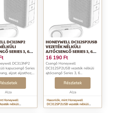
LL DC313NP2
HONEYWELL DC312SP2USB
NÉLKÜLI
VEZETÉK NÉLKÜLI
GŐ SERIES 3, 6
AJTÓCSENGŐ SERIES 3, 6
ANG, ALJZAT
CSENGŐHANG, ALJZAT
Ft
16 190
Ft
Z, DIZÁJN GOMB
DUGASZOLÓALJZATBA USB
neywell DC313NP2
Csengő Honeywell
TÖLTŐVEL
küli kapucsengő Series
DC312SP2USB vezeték nélküli
ang, aljzat aljzathoz,
ajtócsengő Series 3, 6
..
csengőhang, aljzat
Részletek
dugaszolóaljzatba USB töltővel...
Részletek
Alza
Alza
int Honeywell
Hasonlók, mint Honeywell
zeték nélküli
DC312SP2USB vezeték nélküli
eries 3, 6 csengőhang,
ajtócsengő Series 3, 6 csengőhang,
hoz, dizájn gomb
aljzat dugaszolóaljzatba USB töltővel