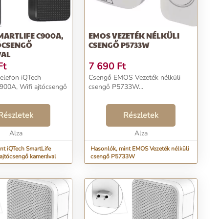
MARTLIFE C900A,
EMOS VEZETÉK NÉLKÜLI
TÓCSENGŐ
CSENGŐ P5733W
VAL
Ft
7 690
Ft
elefon iQTech
Csengő EMOS Vezeték nélküli
900A, Wifi ajtócsengő
csengő P5733W...
Részletek
Részletek
Alza
Alza
nt iQTech SmartLife
Hasonlók, mint EMOS Vezeték nélküli
ajtócsengő kamerával
csengő P5733W