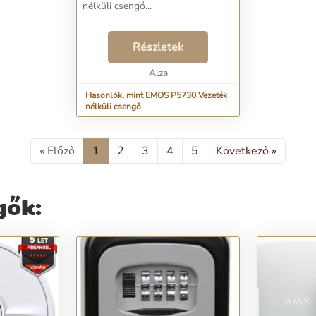
nélküli csengő...
Részletek
Alza
Hasonlók, mint EMOS P5730 Vezeték
nélküli csengő
« Előző
1
2
3
4
5
Következő »
gők: