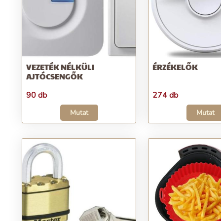
VEZETÉK NÉLKÜLI
ÉRZÉKELŐK
AJTÓCSENGŐK
90 db
274 db
Mutat
Mutat