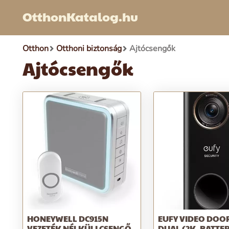
OtthonKatalog.hu
Otthon
Otthoni biztonság
Ajtócsengők
Ajtócsengők
HONEYWELL DC915N
EUFY VIDEO DOO
VEZETÉK NÉLKÜLI CSENGŐ,
DUAL (2K, BATTER