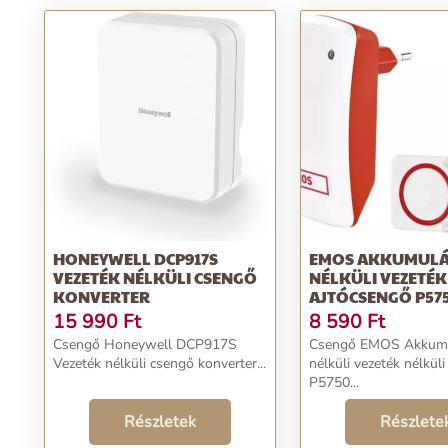
HONEYWELL DCP917S
EMOS AKKUMUL
VEZETÉK NÉLKÜLI CSENGŐ
NÉLKÜLI VEZETÉK
KONVERTER
AJTÓCSENGŐ P57
15 990
Ft
8 590
Ft
Csengő Honeywell DCP917S
Csengő EMOS Akkumu
Vezeték nélküli csengő konverter...
nélküli vezeték nélkül
P5750...
Részletek
Részlete