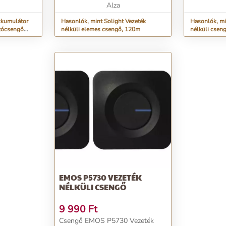
Alza
kkumulátor
Hasonlók, mint Solight Vezeték
Hasonlók, mi
jtócsengő
nélküli elemes csengő, 120m
nélküli csen
EMOS P5730 VEZETÉK
NÉLKÜLI CSENGŐ
9 990
Ft
Csengő EMOS P5730 Vezeték