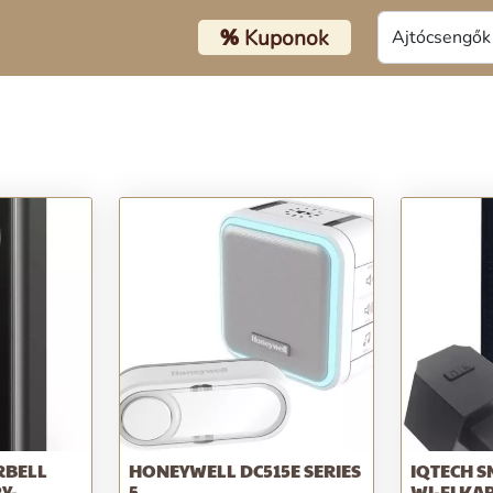
%
Kuponok
RBELL
HONEYWELL DC515E SERIES
IQTECH S
Y-
5
WI-FI K