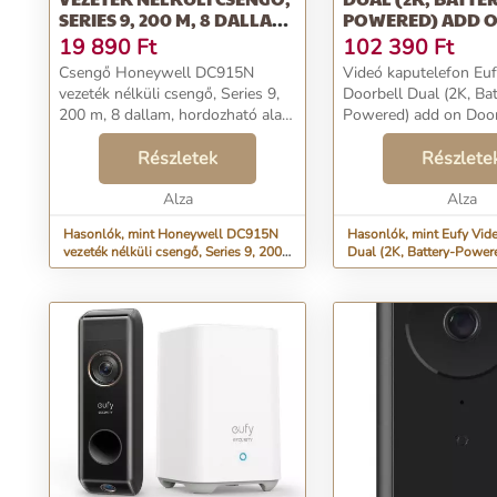
SERIES 9, 200 M, 8 DALLAM,
POWERED) ADD 
HORDOZHATÓ ALAP, 2 X
DOORBELL
19 890
Ft
102 390
Ft
GOMB (NÉV)
Csengő Honeywell DC915N
Videó kaputelefon Eu
vezeték nélküli csengő, Series 9,
Doorbell Dual (2K, Bat
200 m, 8 dallam, hordozható alap,
Powered) add on Doorb
2 x gomb (név)...
Részletek
Részlete
Alza
Alza
Hasonlók, mint Honeywell DC915N
Hasonlók, mint Eufy Vid
vezeték nélküli csengő, Series 9, 200
Dual (2K, Battery-Power
m, 8 dallam, hordozható alap, 2 x
Doorbell
gomb (név)