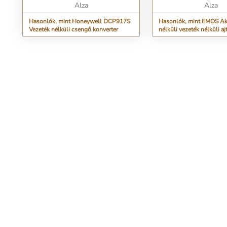
Alza
Alza
Hasonlók, mint Honeywell DCP917S
Hasonlók, mint EMOS A
Vezeték nélküli csengő konverter
nélküli vezeték nélküli a
P5750