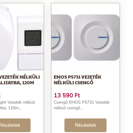
VEZETÉK NÉLKÜLI
EMOS P5731 VEZETÉK
LJZATBA, 120M
NÉLKÜLI CSENGŐ
t
13 590
Ft
ght Vezeték nélküli
Csengő EMOS P5731 Vezeték
tba, 120m...
nélküli csengő...
Részletek
Részletek