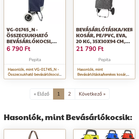
VG-01745_N -
BEVÁSÁRLÓTÁSKA/KERE
ÖSSZECSUKHATÓ
KOSÁR, PE/PVC, EVA,
BEVÁSÁRLÓKOCSI,
20 KG, 35X30X94 CM,
KÉK
GABI
6 790
Ft
21 790
Ft
Pepita
Pepita
Hasonlók, mint VG-01745_N -
Hasonlók, mint
Összecsukható bevásárlókocsi,
Bevásárlótáska/kerekes kosár,
kék
PE/PVC, EVA, 20 kg, 35x30x94
cm, Gabi
« Előző
1
2
Következő »
Hasonlók, mint Bevásárlókocsik: