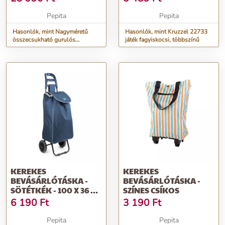
FEKETE
Pepita
Pepita
Hasonlók, mint Nagyméretű
Hasonlók, mint Kruzzel 22733
összecsukható gurulós
játék fagyiskocsi, többszínű
bevásárlótáska - fekete
KEREKES
KEREKES
BEVÁSÁRLÓTÁSKA -
BEVÁSÁRLÓTÁSKA -
SÖTÉTKÉK - 100 X 36 X
SZÍNES CSÍKOS
25 CM
6 190
Ft
3 190
Ft
Pepita
Pepita