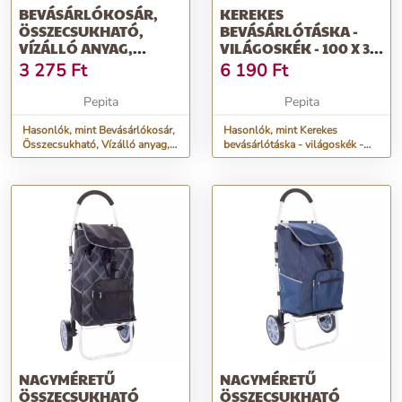
BEVÁSÁRLÓKOSÁR,
KEREKES
ÖSSZECSUKHATÓ,
BEVÁSÁRLÓTÁSKA -
VÍZÁLLÓ ANYAG,
VILÁGOSKÉK - 100 X 36
KÖNNYEN
X 25 CM
3 275
Ft
6 190
Ft
TISZTÍTHATÓ...
Pepita
Pepita
Hasonlók, mint Bevásárlókosár,
Hasonlók, mint Kerekes
Összecsukható, Vízálló anyag,
bevásárlótáska - világoskék -
Könnyen tisztítható...
100 x 36 x 25 cm
NAGYMÉRETŰ
NAGYMÉRETŰ
ÖSSZECSUKHATÓ
ÖSSZECSUKHATÓ