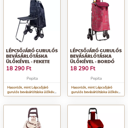
LÉPCSŐJÁRÓ GURULÓS
LÉPCSŐJÁRÓ GURULÓS
BEVÁSÁRLÓTÁSKA
BEVÁSÁRLÓTÁSKA
ÜLŐKÉVEL - FEKETE
ÜLŐKÉVEL - BORDÓ
18 290
Ft
18 290
Ft
Pepita
Pepita
Hasonlók, mint Lépcsőjáró
Hasonlók, mint Lépcsőjáró
gurulós bevásárlótáska ülőkével
gurulós bevásárlótáska ülőkével
- fekete
- bordó