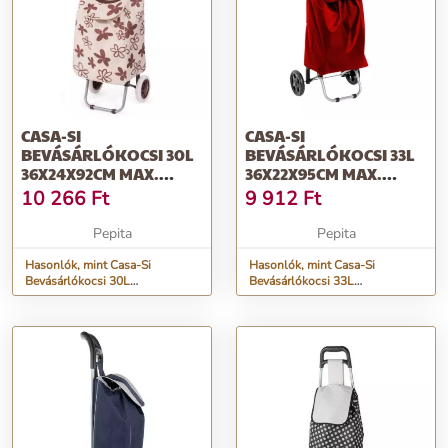
CASA-SI
CASA-SI
BEVÁSÁRLÓKOCSI 30L
BEVÁSÁRLÓKOCSI 33L
36X24X92CM MAX.
36X22X95CM MAX.
15KG-IG LARS
15KG-IG AMIGO PIROS
10 266
Ft
9 912
Ft
Pepita
Pepita
Hasonlók, mint Casa-Si
Hasonlók, mint Casa-Si
Bevásárlókocsi 30L
Bevásárlókocsi 33L
36x24x92cm Max. 15kg-ig Lars
36x22x95cm Max. 15kg-ig
Amigo PIROS