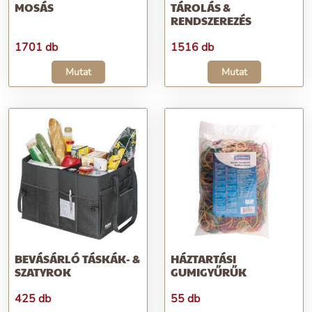
MOSÁS
TÁROLÁS &
RENDSZEREZÉS
1701 db
1516 db
Mutat
Mutat
BEVÁSÁRLÓ TÁSKÁK- &
HÁZTARTÁSI
SZATYROK
GUMIGYŰRŰK
425 db
55 db