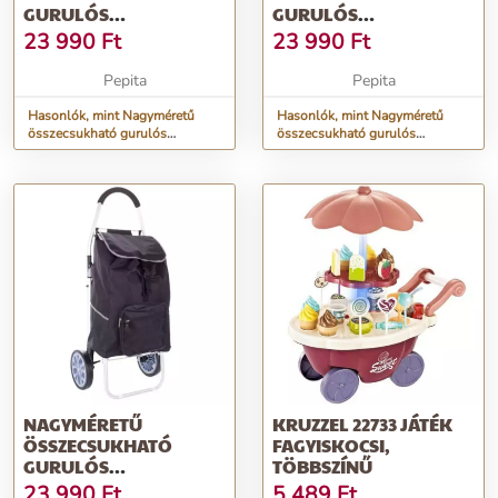
GURULÓS
GURULÓS
BEVÁSÁRLÓTÁSKA -
BEVÁSÁRLÓTÁSKA -
23 990
Ft
23 990
Ft
MINTÁS
KÉK
Pepita
Pepita
Hasonlók, mint Nagyméretű
Hasonlók, mint Nagyméretű
összecsukható gurulós
összecsukható gurulós
bevásárlótáska - mintás
bevásárlótáska - kék
NAGYMÉRETŰ
KRUZZEL 22733 JÁTÉK
ÖSSZECSUKHATÓ
FAGYISKOCSI,
GURULÓS
TÖBBSZÍNŰ
BEVÁSÁRLÓTÁSKA -
23 990
Ft
5 489
Ft