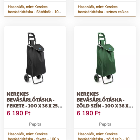
Hasonlók, mint Kerekes
Hasonlók, mint Kerekes
bevásárlótáska - Sötétkék - 100
bevásárlótáska - színes csíkos
x 36 x 25 cm
KEREKES
KEREKES
BEVÁSÁRLÓTÁSKA -
BEVÁSÁRLÓTÁSKA -
FEKETE - 100 X 36 X 25
ZÖLD SZÍN - 100 X 36 X
CM
25 CM
6 190
Ft
6 190
Ft
Pepita
Pepita
Hasonlók, mint Kerekes
Hasonlók, mint Kerekes
bevásárlótáska - fekete - 100 x
bevásárlótáska - zöld szín - 100