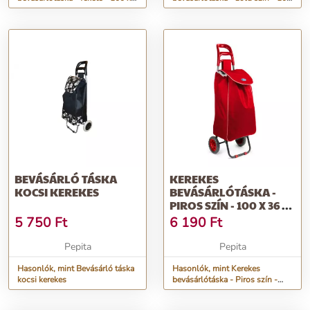
36 x 25 cm
x 36 x 25 cm
BEVÁSÁRLÓ TÁSKA
KEREKES
KOCSI KEREKES
BEVÁSÁRLÓTÁSKA -
PIROS SZÍN - 100 X 36 X
25 CM
5 750
Ft
6 190
Ft
Pepita
Pepita
Hasonlók, mint Bevásárló táska
Hasonlók, mint Kerekes
kocsi kerekes
bevásárlótáska - Piros szín -
100 x 36 x 25 cm