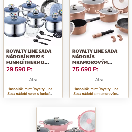
ROYALTY LINE SADA
ROYALTY LINE SADA
NÁDOBÍ NEREZ S
NÁDOBÍ S
FUNKCÍ THERMO
MRAMOROVÝM
CONTROL 18 KS RL-
POVRCHEM 14 KS CLICK
29 590
Ft
75 690
Ft
1801B
SYSTÉM RL-ES1014M-
COPPER, MĚDĚNÁ
Alza
Alza
Hasonlók, mint Royalty Line
Hasonlók, mint Royalty Line
Sada nádobí nerez s funkcí
Sada nádobí s mramorovým
Thermo Control 18 ks RL-
povrchem 14 ks CLICK SYSTÉM
1801B
RL-ES1014M-COPPER, měděná