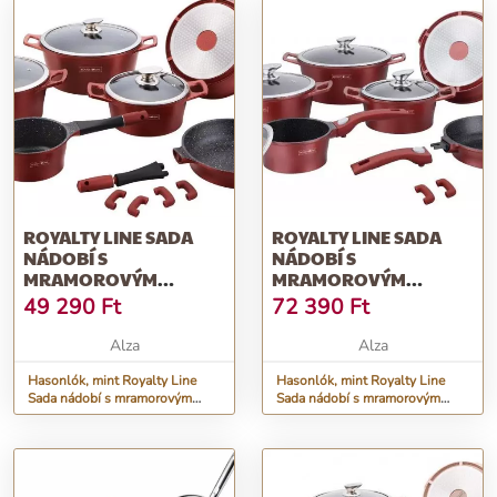
ROYALTY LINE SADA
ROYALTY LINE SADA
NÁDOBÍ S
NÁDOBÍ S
MRAMOROVÝM
MRAMOROVÝM
POVRCHEM 14 KS RL-
POVRCHEM 14 KS CLICK
49 290
Ft
72 390
Ft
ES1014M-BURGUNDY,
SYSTÉM RL-ES2014M-
BORDÓ
BURGUNDY, BORDÓ
Alza
Alza
Hasonlók, mint Royalty Line
Hasonlók, mint Royalty Line
Sada nádobí s mramorovým
Sada nádobí s mramorovým
povrchem 14 ks RL-ES1014M-
povrchem 14 ks CLICK SYSTÉM
BURGUNDY, bordó
RL-ES2014M-BURGUNDY,
bordó