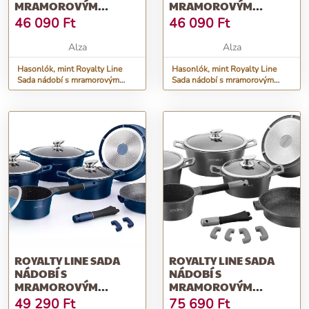
MRAMOROVÝM
MRAMOROVÝM
POVRCHEM 10 KS
POVRCHEM 10 KS
46 090
Ft
46 090
Ft
BS1010MC, MĚDĚNÁ
BS1010MB, VÍNOVÁ
Alza
Alza
Hasonlók, mint Royalty Line
Hasonlók, mint Royalty Line
Sada nádobí s mramorovým
Sada nádobí s mramorovým
povrchem 10 ks BS1010MC,
povrchem 10 ks BS1010MB,
měděná
vínová
ROYALTY LINE SADA
ROYALTY LINE SADA
NÁDOBÍ S
NÁDOBÍ S
MRAMOROVÝM
MRAMOROVÝM
POVRCHEM 14 KS CLICK
POVRCHEM 14 KS CLICK
49 290
Ft
75 690
Ft