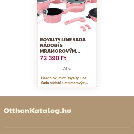
ROYALTY LINE SADA
NÁDOBÍ S
MRAMOROVÝM
POVRCHEM 14 KS CLICK
72 390
Ft
SYSTÉM RL-ES2014M,
RŮŽOVÁ
Alza
Hasonlók, mint Royalty Line
Sada nádobí s mramorovým
povrchem 14 ks CLICK SYSTÉM
RL-ES2014M, růžová
OtthonKatalog.hu