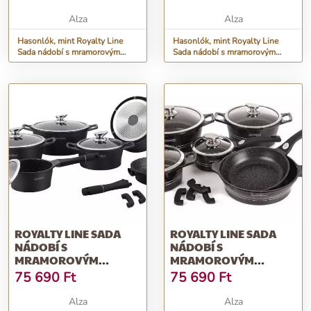
SYSTÉM RL-ES1014M-
SYSTÉM RL-ES1014M-
BLUE, MODRÁ
SILVER, STŘÍBRNÁ
Alza
Alza
Hasonlók, mint Royalty Line
Hasonlók, mint Royalty Line
Sada nádobí s mramorovým
Sada nádobí s mramorovým
povrchem 14 ks CLICK SYSTÉM
povrchem 14 ks CLICK SYSTÉM
RL-ES1014M-BLUE, modrá
RL-ES1014M-SILVER, stříbrná
ROYALTY LINE SADA
ROYALTY LINE SADA
NÁDOBÍ S
NÁDOBÍ S
MRAMOROVÝM
MRAMOROVÝM
POVRCHEM 14 KS CLICK
POVRCHEM 14 KS CLICK
75 690
Ft
75 690
Ft
SYSTÉM RL-ES1014M-
SYSTÉM RL-ES2014M-
BLACKMAT, ČERNÁ
BLACK, ČERNÁ
Alza
Alza