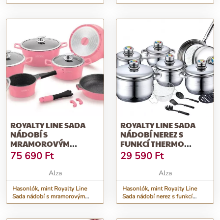
povrchem 10 ks BS1010MP,
1231
růžová
ROYALTY LINE SADA
ROYALTY LINE SADA
NÁDOBÍ S
NÁDOBÍ NEREZ S
MRAMOROVÝM
FUNKCÍ THERMO
POVRCHEM 14 KS CLICK
CONTROL 18 KS RL-
75 690
Ft
29 590
Ft
SYSTÉM RL-ES1014M-
1802
PINK, RŮŽOVÁ
Alza
Alza
Hasonlók, mint Royalty Line
Hasonlók, mint Royalty Line
Sada nádobí s mramorovým
Sada nádobí nerez s funkcí
povrchem 14 ks CLICK SYSTÉM
Thermo Control 18 ks RL-1802
RL-ES1014M-PINK, růžová