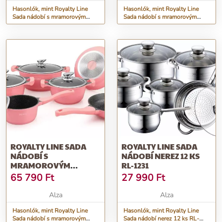
MATNÁ
Hasonlók, mint Royalty Line
Hasonlók, mint Royalty Line
Sada nádobí s mramorovým
Sada nádobí s mramorovým
povrchem 14 ks CLICK SYSTÉM
povrchem 14 ks CLICK SYSTÉM
RL-ES1014M-BLACKMAT,
RL-ES2014M-BLACK, černá
černá matná
ROYALTY LINE SADA
ROYALTY LINE SADA
NÁDOBÍ S
NÁDOBÍ NEREZ 12 KS
MRAMOROVÝM
RL-1231
POVRCHEM 10 KS
65 790
Ft
27 990
Ft
BS1010MP, RŮŽOVÁ
Alza
Alza
Hasonlók, mint Royalty Line
Hasonlók, mint Royalty Line
Sada nádobí s mramorovým
Sada nádobí nerez 12 ks RL-