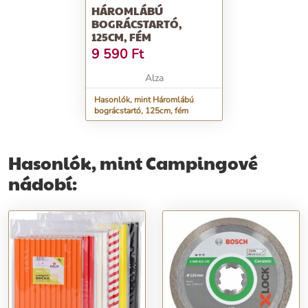
HÁROMLÁBÚ
BOGRÁCSTARTÓ,
125CM, FÉM
9 590
Ft
Alza
Hasonlók, mint Háromlábú
bográcstartó, 125cm, fém
Hasonlók, mint Campingové
nádobí: