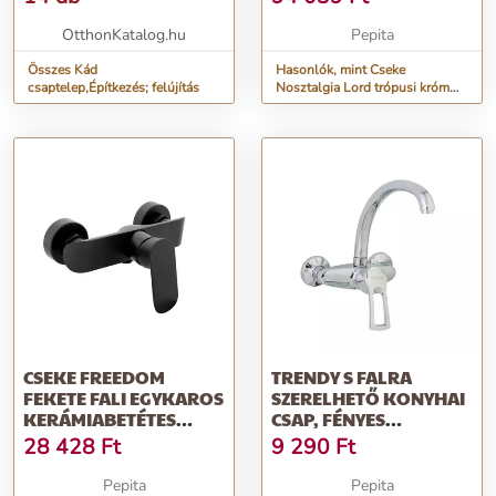
OtthonKatalog.hu
Pepita
Összes Kád
Hasonlók, mint Cseke
csaptelep,Építkezés; felújítás
Nosztalgia Lord trópusi króm
fali kétkaros kerámiabetétes k...
CSEKE FREEDOM
TRENDY S FALRA
FEKETE FALI EGYKAROS
SZERELHETŐ KONYHAI
KERÁMIABETÉTES
CSAP, FÉNYES
ZUHANY CSAPTELEP
KRÓMOZOTT
28 428
Ft
9 290
Ft
HATTYÚCSŐ
Pepita
Pepita