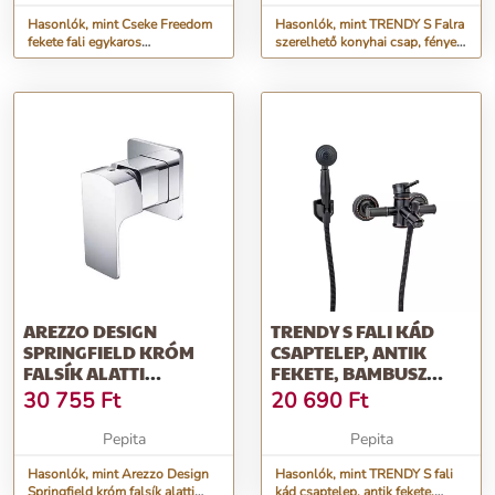
Hasonlók, mint Cseke Freedom
Hasonlók, mint TRENDY S Falra
fekete fali egykaros
szerelhető konyhai csap, fényes
kerámiabetétes zuhany
krómozott hattyúcső
csaptelep
AREZZO DESIGN
TRENDY S FALI KÁD
SPRINGFIELD KRÓM
CSAPTELEP, ANTIK
FALSÍK ALATTI
FEKETE, BAMBUSZ
EGYKAROS
STÍLUSÚ
30 755
Ft
20 690
Ft
KERÁMIABETÉ...
Pepita
Pepita
Hasonlók, mint Arezzo Design
Hasonlók, mint TRENDY S fali
Springfield króm falsík alatti
kád csaptelep, antik fekete,