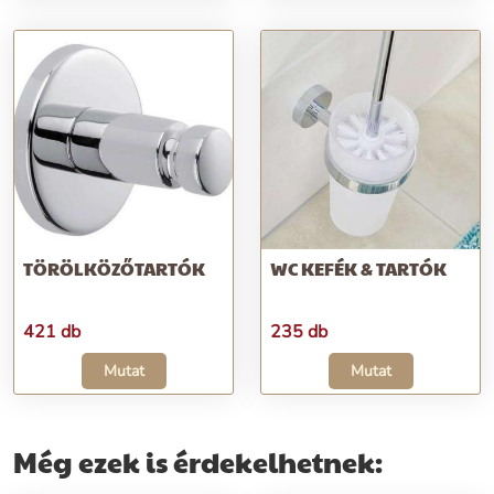
TÖRÖLKÖZŐTARTÓK
WC KEFÉK & TARTÓK
421 db
235 db
Mutat
Mutat
Még ezek is érdekelhetnek: