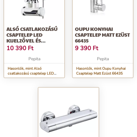
ALSÓ CSATLAKOZÁSÚ
OUPU KONYHAI
CSAPTELEP LED
CSAPTELEP MATT EZÜST
KIJELZŐVEL ÉS
66435
TUSRÓZSÁVAL
10 390
Ft
9 390
Ft
Pepita
Pepita
Hasonlók, mint Alsó
Hasonlók, mint Oupu Konyhai
csatlakozású csaptelep LED
Csaptelep Matt Ezüst 66435
kijelzővel és tusrózsával