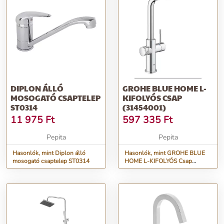
DIPLON ÁLLÓ
GROHE BLUE HOME L-
MOSOGATÓ CSAPTELEP
KIFOLYÓS CSAP
ST0314
(31454001)
11 975
Ft
597 335
Ft
Pepita
Pepita
Hasonlók, mint Diplon álló
Hasonlók, mint GROHE BLUE
mosogató csaptelep ST0314
HOME L-KIFOLYÓS Csap
(31454001)