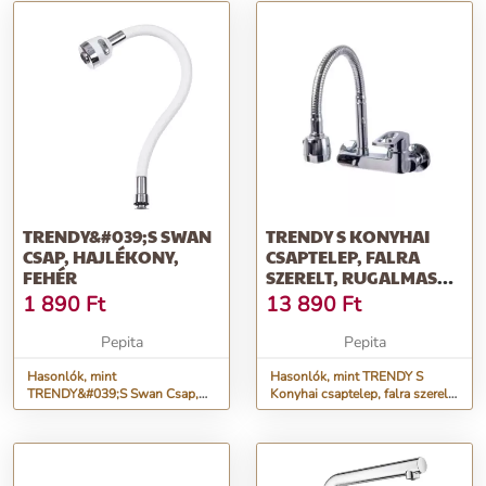
TRENDY&#039;S SWAN
TRENDY S KONYHAI
CSAP, HAJLÉKONY,
CSAPTELEP, FALRA
FEHÉR
SZERELT, RUGALMAS
CSŐ, KÉTFUNKC...
1 890
Ft
13 890
Ft
Pepita
Pepita
Hasonlók, mint
Hasonlók, mint TRENDY S
TRENDY&#039;S Swan Csap,
Konyhai csaptelep, falra szerelt,
Hajlékony, Fehér
rugalmas cső, kétfunkc...