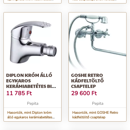
egykaros kerámiabeté...
bambusz stílusú
DIPLON KRÓM ÁLLÓ
GOSHE RETRO
EGYKAROS
KÁDFELTÖLTŐ
KERÁMIABETÉTES BIDE
CSAPTELEP
CSAPTELEP ST03806
11 785
Ft
29 600
Ft
Pepita
Pepita
Hasonlók, mint Diplon króm
Hasonlók, mint GOSHE Retro
álló egykaros kerámiabetétes
kádfeltöltő csaptelep
bide csaptelep ST03806