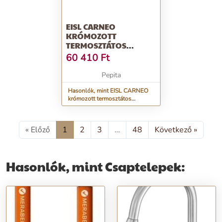
EISL CARNEO
KRÓMOZOTT
TERMOSZTÁTOS
ZUHANYCSAPTELEP
60 410
Ft
Pepita
Hasonlók, mint EISL CARNEO
krómozott termosztátos
zuhanycsaptelep
« Előző
1
2
3
…
48
Következő »
Hasonlók, mint Csaptelepek: