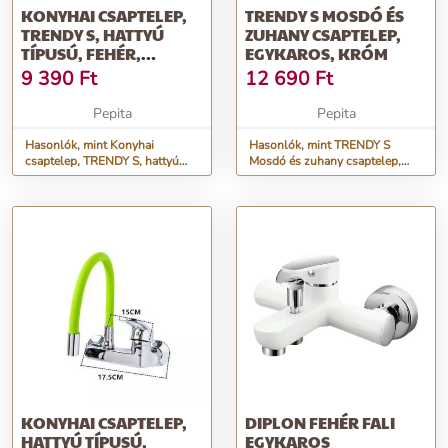
KONYHAI CSAPTELEP,
TRENDY S MOSDÓ ÉS
TRENDY S, HATTYÚ
ZUHANY CSAPTELEP,
TÍPUSÚ, FEHÉR,
EGYKAROS, KRÓM
MOZGATHATÓ CSŐVEL
9 390
Ft
12 690
Ft
Pepita
Pepita
Hasonlók, mint Konyhai
Hasonlók, mint TRENDY S
csaptelep, TRENDY S, hattyú
Mosdó és zuhany csaptelep,
típusú, fehér, mozgatható
egykaros, króm
csővel
KONYHAI CSAPTELEP,
DIPLON FEHÉR FALI
HATTYÚ TÍPUSÚ,
EGYKAROS