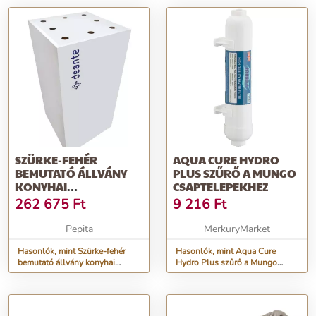
SZÜRKE-FEHÉR
AQUA CURE HYDRO
BEMUTATÓ ÁLLVÁNY
PLUS SZŰRŐ A MUNGO
KONYHAI
CSAPTELEPEKHEZ
CSAPTELEPEKHEZ
262 675
Ft
9 216
Ft
TALAPZATTAL
Pepita
MerkuryMarket
Hasonlók, mint Szürke-fehér
Hasonlók, mint Aqua Cure
bemutató állvány konyhai
Hydro Plus szűrő a Mungo
csaptelepekhez talapzattal
csaptelepekhez