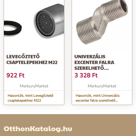
LEVEGŐZTETŐ
UNIVERZÁLIS
CSAPTELEPEKHEZ M22
EXCENTER FALRA
SZERELHETŐ
CSAPTELEPEKHEZ
922
Ft
3 328
Ft
MerkuryMarket
MerkuryMarket
Hasonlók, mint Levegőztető
Hasonlók, mint Univerzális
csaptelepekhez M22
excenter falra szerelhető
csaptelepekhez
OtthonKatalog.hu