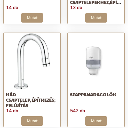
CSAPTELEPEKHEZ,ÉPÍTKEZ
FELÚJÍTÁS
14 db
13 db
Mutat
Mutat
KÁD
SZAPPANADAGOLÓK
CSAPTELEP,ÉPÍTKEZÉS;
FELÚJÍTÁS
14 db
542 db
Mutat
Mutat