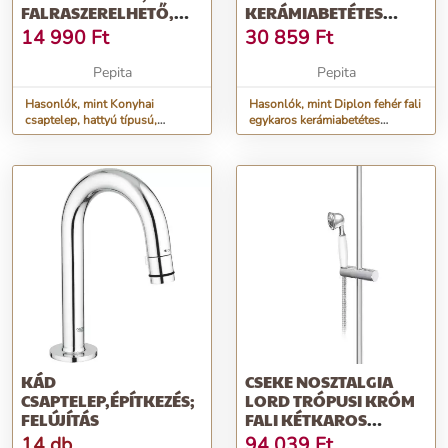
FALRASZERELHETŐ,
KERÁMIABETÉTES
MOZGATHATÓ PIP...
KÁDTÖLTŐ CSAPTELEP
14 990
Ft
30 859
Ft
ST2561WH
Pepita
Pepita
Hasonlók, mint Konyhai
Hasonlók, mint Diplon fehér fali
csaptelep, hattyú típusú,
egykaros kerámiabetétes
falraszerelhető, mozgatható
kádtöltő csaptelep ST2561WH
pip...
KÁD
CSEKE NOSZTALGIA
CSAPTELEP,ÉPÍTKEZÉS;
LORD TRÓPUSI KRÓM
FELÚJÍTÁS
FALI KÉTKAROS
KERÁMIABETÉTES K...
14 db
94 039
Ft