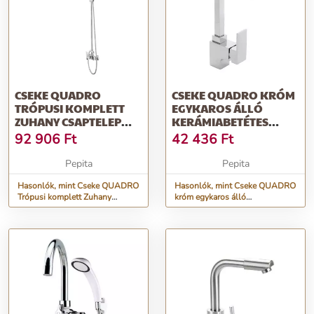
CSEKE QUADRO
CSEKE QUADRO KRÓM
TRÓPUSI KOMPLETT
EGYKAROS ÁLLÓ
ZUHANY CSAPTELEP
KERÁMIABETÉTES
ESŐZTETŐVEL ÉS KÉZ...
MOSOGATÓ CSAPTELEP
92 906
Ft
42 436
Ft
Pepita
Pepita
Hasonlók, mint Cseke QUADRO
Hasonlók, mint Cseke QUADRO
Trópusi komplett Zuhany
króm egykaros álló
csaptelep esőztetővel és kéz...
kerámiabetétes mosogató
csaptelep