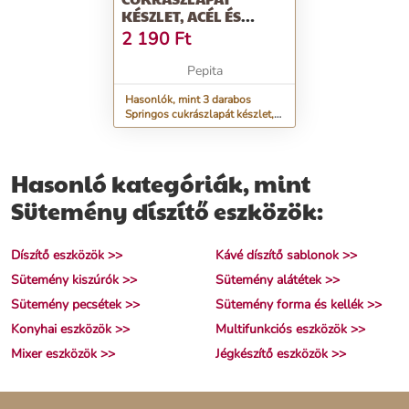
KÉSZLET, ACÉL ÉS
MŰANYAG,
2 190
Ft
EZÜST/FEKETE
Pepita
Hasonlók, mint 3 darabos
Springos cukrászlapát készlet,
acél és műanyag, ezüst/fekete
Hasonló kategóriák, mint
Sütemény díszítő eszközök:
Díszítő eszközök >>
Kávé díszítő sablonok >>
Sütemény kiszúrók >>
Sütemény alátétek >>
Sütemény pecsétek >>
Sütemény forma és kellék >>
Konyhai eszközök >>
Multifunkciós eszközök >>
Mixer eszközök >>
Jégkészítő eszközök >>