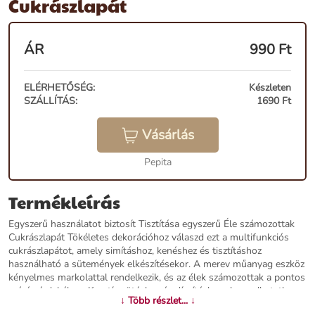
Cukrászlapát
ÁR
990
Ft
ELÉRHETŐSÉG:
Készleten
SZÁLLÍTÁS:
1690 Ft
Vásárlás
Pepita
Termékleírás
Egyszerű használatot biztosít Tisztítása egyszerű Éle számozottak
Cukrászlapát Tökéletes dekorációhoz válaszd ezt a multifunkciós
cukrászlapátot, amely simításhoz, kenéshez és tisztításhoz
használható a sütemények elkészítésekor. A merev műanyag eszköz
kényelmes markolattal rendelkezik, és az élek számozottak a pontos
mérés érdekében. Kreatív sütéshez és díszítéshez elengedhetetlen
↓ Több részlet... ↓
segédeszköz. Főbb jellemzők: Tésztához, krémekhez Éle számozott