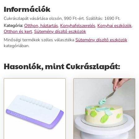
Kényelmes markolat Méret: 10 x 18 cm
Információk
További információk>>
Cukrászlapát vásárlása olcsón, 990 Ft-ért. Szállítás: 1690 Ft.
Kategória:
Otthon, háztartás
,
Konyhafelszerelés
,
Konyhai eszközök
,
Otthon és kert
,
Sütemény díszítő eszközök
Minőségi termékek széles választéka
Sütemény díszítő eszközök
kategóriában.
Hasonlók, mint Cukrászlapát: