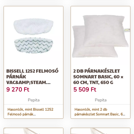
BISSELL 1252 FELMOSÓ
2 DB PÁRNAKÉSZLET
PÁRNÁK
SOMNART BASIC, 60 ×
VAC&AMP;STEAM
60 CM, TNT, 650 G
1132N/1977N
9 270
Ft
5 509
Ft
KÉSZÜLÉKEKHEZ
Pepita
Pepita
Hasonlók, mint Bissell 1252
Hasonlók, mint 2 db
Felmosó párnák
párnakészlet Somnart Basic, 60
Vac&amp;Steam 1132N/1977N
× 60 cm, TNT, 650 g
készülékekhez