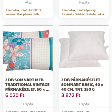
Alza
Pepita
Hasonlók, mint SPONTEX
Hasonlók, mint Képeslap
mikroszálas párnák 3 db
Esküvő - Szívből Gratulálunk az
Ifjú Párnak!
2 DB SOMNART MFB
2 DB PÁRNAKÉSZLET
TRADITIONAL VINTAGE
SOMNART BASIC, 40 ×
PÁRNAKÉSZLET, 50 × 70
40 CM, TNT, 250 G
CM
6 020
Ft
3 872
Ft
Pepita
Pepita