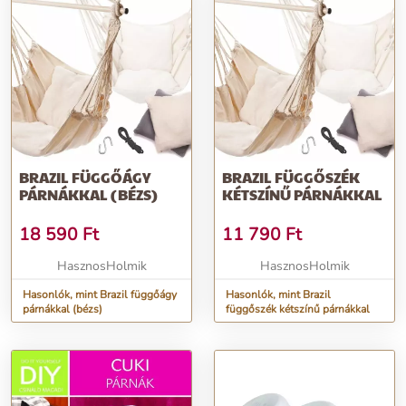
BRAZIL FÜGGŐÁGY
BRAZIL FÜGGŐSZÉK
PÁRNÁKKAL (BÉZS)
KÉTSZÍNŰ PÁRNÁKKAL
18 590
Ft
11 790
Ft
HasznosHolmik
HasznosHolmik
Hasonlók, mint Brazil függőágy
Hasonlók, mint Brazil
párnákkal (bézs)
függőszék kétszínű párnákkal