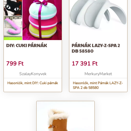
DIY: CUKI PÁRNÁK
PÁRNÁK LAZY-Z-SPA 2
DB 58580
799
Ft
17 391
Ft
SzalayKonyvek
MerkuryMarket
Hasonlók, mint DIY: Cuki párnák
Hasonlók, mint Párnák LAZY-Z-
SPA 2 db 58580