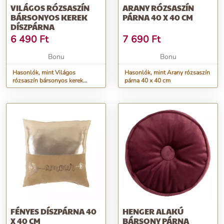
VILÁGOS RÓZSASZÍN
ARANY RÓZSASZÍN
BÁRSONYOS KEREK
PÁRNA 40 X 40 CM
DÍSZPÁRNA
6 490
Ft
7 690
Ft
Bonu
Bonu
Hasonlók, mint Világos
Hasonlók, mint Arany rózsaszín
rózsaszín bársonyos kerek
párna 40 x 40 cm
díszpárna
FÉNYES DÍSZPÁRNA 40
HENGER ALAKÚ
X 40 CM
BÁRSONY PÁRNA