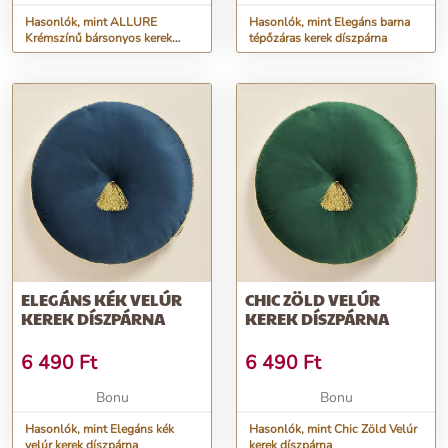
Hasonlók, mint ALLURE
Hasonlók, mint Elegáns barna
Krémszínű bársonyos kerek
tépőzáras kerek díszpárna
díszpárna
ELEGÁNS KÉK VELÚR
CHIC ZÖLD VELÚR
KEREK DÍSZPÁRNA
KEREK DÍSZPÁRNA
6 490
Ft
6 490
Ft
Bonu
Bonu
Hasonlók, mint Elegáns kék
Hasonlók, mint Chic Zöld Velúr
velúr kerek díszpárna
kerek díszpárna