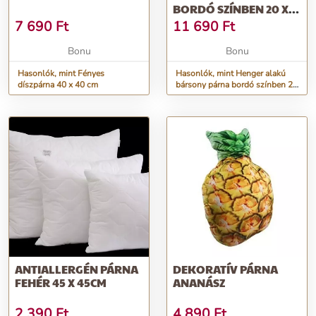
BORDÓ SZÍNBEN 20 X
45 CM
7 690
Ft
11 690
Ft
Bonu
Bonu
Hasonlók, mint Fényes
Hasonlók, mint Henger alakú
díszpárna 40 x 40 cm
bársony párna bordó színben 20
x 45 cm
ANTIALLERGÉN PÁRNA
DEKORATÍV PÁRNA
FEHÉR 45 X 45CM
ANANÁSZ
2 390
Ft
4 890
Ft