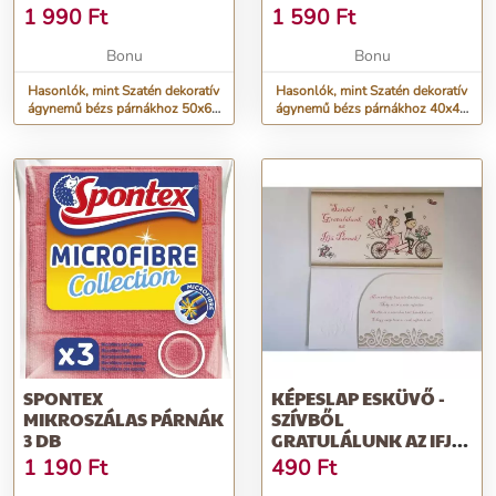
1 990
Ft
1 590
Ft
Bonu
Bonu
Hasonlók, mint Szatén dekoratív
Hasonlók, mint Szatén dekoratív
ágynemű bézs párnákhoz 50x60
ágynemű bézs párnákhoz 40x40
cm
cm
SPONTEX
KÉPESLAP ESKÜVŐ -
MIKROSZÁLAS PÁRNÁK
SZÍVBŐL
3 DB
GRATULÁLUNK AZ IFJÚ
PÁRNAK!
1 190
Ft
490
Ft