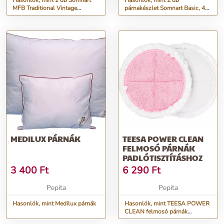
Hasonlók, mint 2 db Somnart
Hasonlók, mint 2 db
MFB Traditional Vintage
párnakészlet Somnart Basic, 40
párnakészlet, 50 × 70 cm
× 40 cm, TNT, 250 g
MEDILUX PÁRNÁK
TEESA POWER CLEAN
FELMOSÓ PÁRNÁK
PADLÓTISZTÍTÁSHOZ
3 400
Ft
6 290
Ft
Pepita
Pepita
Hasonlók, mint Medilux párnák
Hasonlók, mint TEESA POWER
CLEAN felmosó párnák
padlótisztításhoz