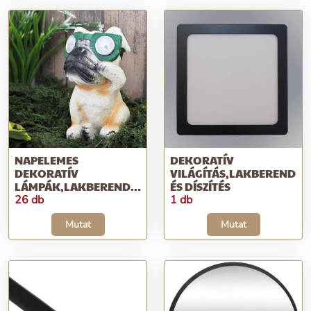
NAPELEMES
DEKORATÍV
DEKORATÍV
VILÁGÍTÁS,LAKBERENDEZ
LÁMPÁK,LAKBERENDEZÉS
ÉS DÍSZÍTÉS
ÉS DÍSZÍTÉS
26 db
1 db
Mutat
Mutat