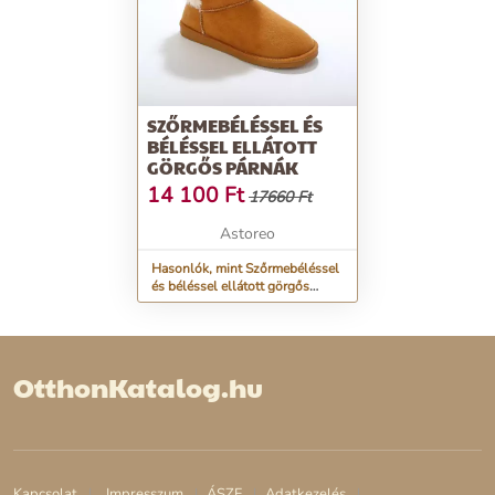
SZŐRMEBÉLÉSSEL ÉS
BÉLÉSSEL ELLÁTOTT
GÖRGŐS PÁRNÁK
14 100
Ft
17660 Ft
Astoreo
Hasonlók, mint Szőrmebéléssel
és béléssel ellátott görgős
párnák
OtthonKatalog.hu
Kapcsolat
Impresszum
ÁSZF
Adatkezelés