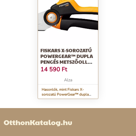
FISKARS X-SOROZATÚ
POWERGEAR™ DUPLA
PENGÉS METSZŐOLLÓ
(L) P961
14 590
Ft
Alza
Hasonlók, mint Fiskars X-
sorozatú PowerGear™ dupla
pengés metszőolló (L) P961
OtthonKatalog.hu