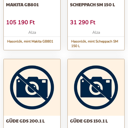
MAKITA GB801
SCHEPPACH SM 150 L
105 190
Ft
31 290
Ft
Alza
Alza
Hasonlók, mint Makita GB801
Hasonlók, mint Scheppach SM
150 L
GÜDE GDS 200.1 L
GÜDE GDS 150.1 L