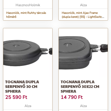
HasznosHolmik
Alza
Hasonlók, mint Ruhhy tárcsás
Hasonlók, mint Ajax Frame
hőmérő
(dupla keret) [55] - LightSwitch
dupla keret
TOGNANA DUPLA
TOGNANA DUPLA
SERPENYŐ 30 CM
SERPENYŐ 30X22 CM
SPHERA
SPHERA
25 590
Ft
14 790
Ft
Alza
Alza