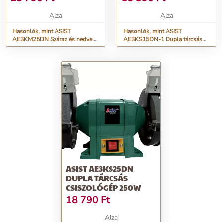
Alza
Alza
Hasonlók, mint ASIST
Hasonlók, mint ASIST
AE3KM25DN Száraz és nedves
AE3KS15DN-1 Dupla tárcsás
csiszológép 250W
csiszológép 150W
ASIST AE3KS25DN
DUPLA TÁRCSÁS
CSISZOLÓGÉP 250W
18 790
Ft
Alza