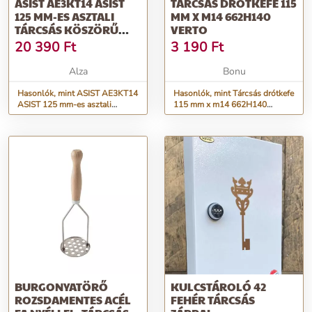
ASIST AE3KT14 ASIST
TÁRCSÁS DRÓTKEFE 115
125 MM-ES ASZTALI
MM X M14 662H140
TÁRCSÁS KÖSZÖRŰ
VERTO
ALU
20 390
Ft
3 190
Ft
BILLENŐASZTALLAL
Alza
Bonu
Hasonlók, mint ASIST AE3KT14
Hasonlók, mint Tárcsás drótkefe
ASIST 125 mm-es asztali
115 mm x m14 662H140
tárcsás köszörű ALU
VERTO
billenőasztallal
BURGONYATÖRŐ
KULCSTÁROLÓ 42
ROZSDAMENTES ACÉL
FEHÉR TÁRCSÁS