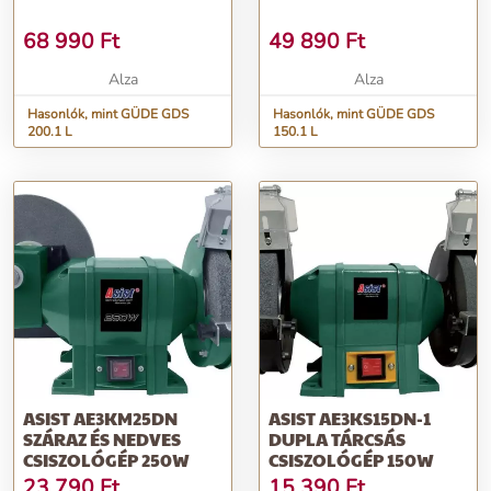
68 990
Ft
49 890
Ft
Alza
Alza
Hasonlók, mint GÜDE GDS
Hasonlók, mint GÜDE GDS
200.1 L
150.1 L
ASIST AE3KM25DN
ASIST AE3KS15DN-1
SZÁRAZ ÉS NEDVES
DUPLA TÁRCSÁS
CSISZOLÓGÉP 250W
CSISZOLÓGÉP 150W
23 790
Ft
15 390
Ft