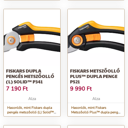
FISKARS DUPLA
FISKARS METSZŐOLLÓ
PENGÉS METSZŐOLLÓ
PLUS™ DUPLA PENGE
(L) SOLID™ P341
P521
7 190
Ft
9 990
Ft
Alza
Alza
Hasonlók, mint Fiskars dupla
Hasonlók, mint Fiskars
pengés metszőolló (L) Solid™
Metszőolló Plus™ dupla penge
P341
P521