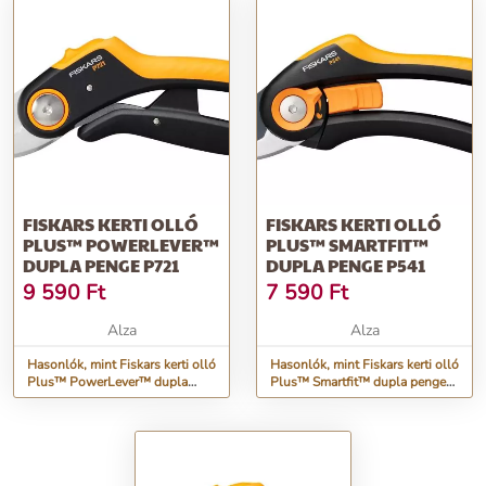
FISKARS KERTI OLLÓ
FISKARS KERTI OLLÓ
PLUS™ POWERLEVER™
PLUS™ SMARTFIT™
DUPLA PENGE P721
DUPLA PENGE P541
9 590
Ft
7 590
Ft
Alza
Alza
Hasonlók, mint Fiskars kerti olló
Hasonlók, mint Fiskars kerti olló
Plus™ PowerLever™ dupla
Plus™ Smartfit™ dupla penge
penge P721
P541