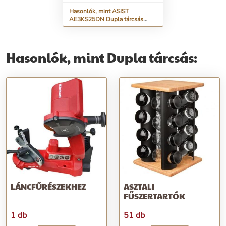
Hasonlók, mint ASIST
AE3KS25DN Dupla tárcsás
csiszológép 250W
Hasonlók, mint Dupla tárcsás:
LÁNCFŰRÉSZEKHEZ
ASZTALI
FŰSZERTARTÓK
1 db
51 db