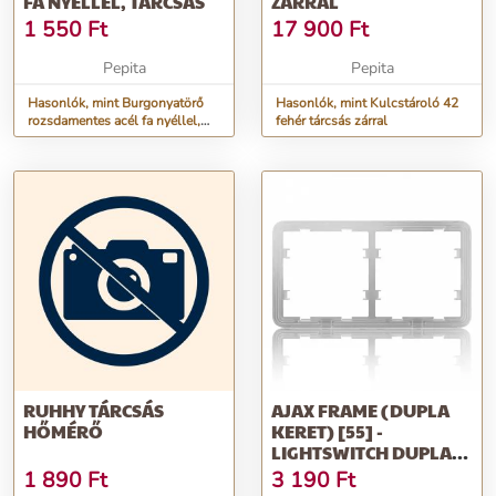
FA NYÉLLEL, TÁRCSÁS
ZÁRRAL
1 550
Ft
17 900
Ft
Pepita
Pepita
Hasonlók, mint Burgonyatörő
Hasonlók, mint Kulcstároló 42
rozsdamentes acél fa nyéllel,
fehér tárcsás zárral
tárcsás
RUHHY TÁRCSÁS
AJAX FRAME (DUPLA
HŐMÉRŐ
KERET) [55] -
LIGHTSWITCH DUPLA
KERET
1 890
Ft
3 190
Ft