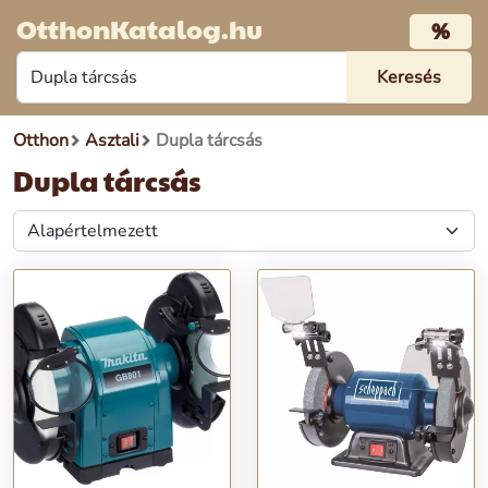
OtthonKatalog.hu
%
Otthon
Asztali
Dupla tárcsás
Dupla tárcsás