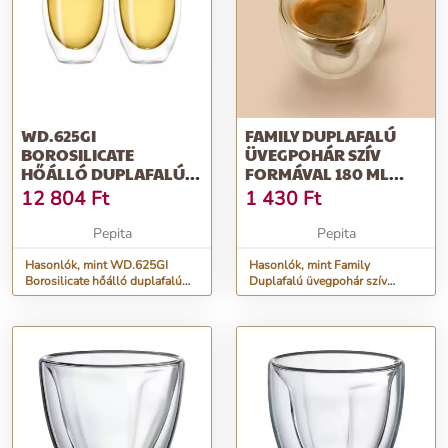
WD.625GI
FAMILY DUPLAFALÚ
BOROSILICATE
ÜVEGPOHÁR SZÍV
HŐÁLLÓ DUPLAFALÚ
FORMÁVAL 180 ML
ÜVEGPOHÁRSZETT 2
57176K
12 804
Ft
1 430
Ft
DB-OS, 22...
Pepita
Pepita
Hasonlók, mint WD.625GI
Hasonlók, mint Family
Borosilicate hőálló duplafalú
Duplafalú üvegpohár szív
üvegpohárszett 2 db-os, 22...
formával 180 ml 57176K