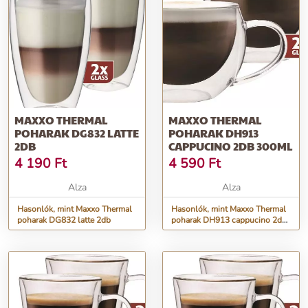
MAXXO THERMAL
MAXXO THERMAL
POHARAK DG832 LATTE
POHARAK DH913
2DB
CAPPUCINO 2DB 300ML
4 190
Ft
4 590
Ft
Alza
Alza
Hasonlók, mint Maxxo Thermal
Hasonlók, mint Maxxo Thermal
poharak DG832 latte 2db
poharak DH913 cappucino 2db
300ml