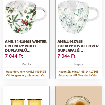
AMB.34416495 WINTER
AMB.14417165
GREENERY WHITE
EUCALYPTUS ALL OVER
DUPLAFALÚ
DUPLAFALÚ
BOROSILICATE
BOROSILICATE
7 044
Ft
7 044
Ft
ÜVEGCSÉ...
ÜVEGCSÉSZ...
Pepita
Pepita
Hasonlók, mint AMB.34416495
Hasonlók, mint AMB.14417165
Winter greenery white duplafalú
Eucalyptus All Over duplafalú
borosilicate üvegcsé...
borosilicate üvegcsész...