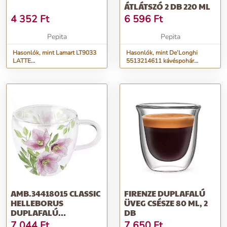
ÁTLÁTSZÓ 2 DB 220 ML
4 352
Ft
6 596
Ft
Pepita
Pepita
Hasonlók, mint Lamart LT9033
Hasonlók, mint De’Longhi
LATTE
5513214611 kávéspohár
POHÁRKÉSZL.400MLVASO
Átlátszó 2 dB 220 ml
AMB.34418015 CLASSIC
FIRENZE DUPLAFALÚ
HELLEBORUS
ÜVEG CSÉSZE 80 ML, 2
DUPLAFALÚ
DB
BOROSILICATE
7 044
Ft
7 650
Ft