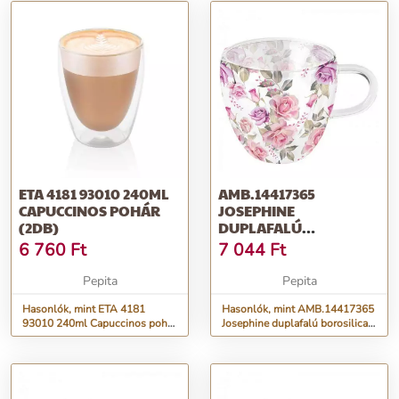
ETA 4181 93010 240ML
AMB.14417365
CAPUCCINOS POHÁR
JOSEPHINE
(2DB)
DUPLAFALÚ
BOROSILICATE
6 760
Ft
7 044
Ft
ÜVEGCSÉSZE 0,25L
Pepita
Pepita
Hasonlók, mint ETA 4181
Hasonlók, mint AMB.14417365
93010 240ml Capuccinos pohár
Josephine duplafalú borosilicate
(2db)
üvegcsésze 0,25L