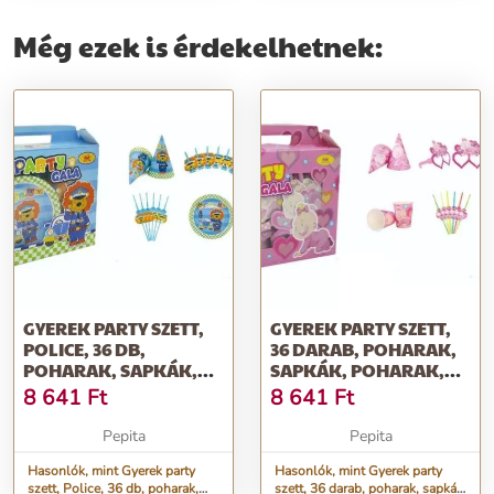
Még ezek is érdekelhetnek:
GYEREK PARTY SZETT,
GYEREK PARTY SZETT,
POLICE, 36 DB,
36 DARAB, POHARAK,
POHARAK, SAPKÁK,
SAPKÁK, POHARAK,
POHARAK, TÁNY...
TÁNYÉROK,...
8 641
Ft
8 641
Ft
Pepita
Pepita
Hasonlók, mint Gyerek party
Hasonlók, mint Gyerek party
szett, Police, 36 db, poharak,
szett, 36 darab, poharak, sapkák,