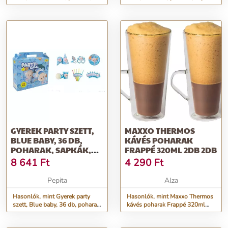
sapkák, poharak, tány...
poharak, tányérok,...
GYEREK PARTY SZETT,
MAXXO THERMOS
BLUE BABY, 36 DB,
KÁVÉS POHARAK
POHARAK, SAPKÁK,
FRAPPÉ 320ML 2DB 2DB
POHARAK, T...
8 641
Ft
4 290
Ft
Pepita
Alza
Hasonlók, mint Gyerek party
Hasonlók, mint Maxxo Thermos
szett, Blue baby, 36 db, poharak,
kávés poharak Frappé 320ml
sapkák, poharak, t...
2db 2db