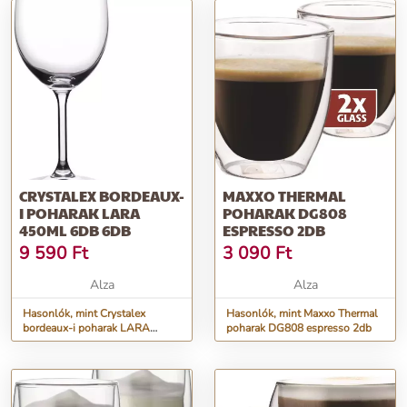
CRYSTALEX BORDEAUX-
MAXXO THERMAL
I POHARAK LARA
POHARAK DG808
450ML 6DB 6DB
ESPRESSO 2DB
9 590
Ft
3 090
Ft
Alza
Alza
Hasonlók, mint Crystalex
Hasonlók, mint Maxxo Thermal
bordeaux-i poharak LARA
poharak DG808 espresso 2db
450ml 6db 6db