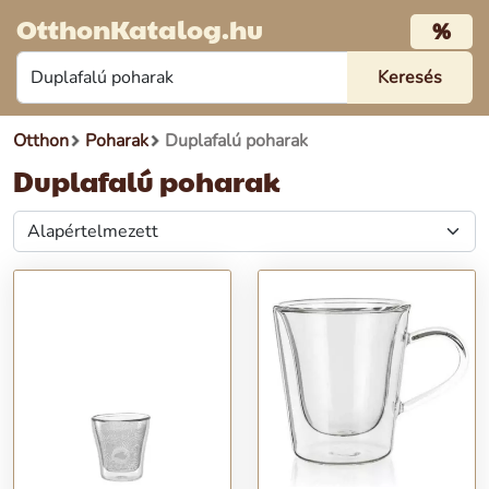
OtthonKatalog.hu
%
Otthon
Poharak
Duplafalú poharak
Duplafalú poharak