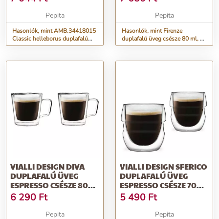
ÜVEGCSÉSZE...
Pepita
Pepita
Hasonlók, mint AMB.34418015
Hasonlók, mint Firenze
Classic helleborus duplafalú
duplafalú üveg csésze 80 ml, 2
borosilicate üvegcsésze...
db
VIALLI DESIGN DIVA
VIALLI DESIGN SFERICO
DUPLAFALÚ ÜVEG
DUPLAFALÚ ÜVEG
ESPRESSO CSÉSZE 80
ESPRESSO CSÉSZE 70
ML, 2 DB
ML, 2 DB
6 290
Ft
5 490
Ft
Pepita
Pepita