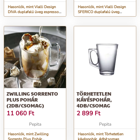
Hasonlók, mint Vialli Design
Hasonlók, mint Vialli Design
DIVA duplafalú üveg espresso
SFERICO duplafalú üveg
csésze 80 ml, 2 db
espresso csésze 70 ml, 2 db
ZWILLING SORRENTO
TÖRHETETLEN
PLUS POHÁR
KÁVÉSPOHÁR,
(2DB/CSOMAG)
4DB/CSOMAG
11 060
Ft
2 899
Ft
Pepita
Pepita
Hasonlók, mint Zwilling
Hasonlók, mint Törhetetlen
Sorrento Plus Pohár
kávéspohár, 4db/csomag