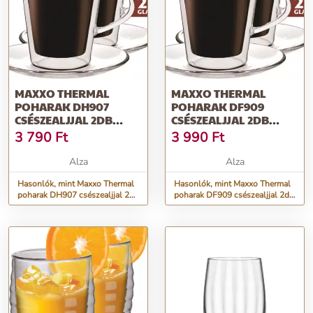
MAXXO THERMAL
MAXXO THERMAL
POHARAK DH907
POHARAK DF909
CSÉSZEALJJAL 2DB
CSÉSZEALJJAL 2DB
100ML
220ML
3 790
Ft
3 990
Ft
Alza
Alza
Hasonlók, mint Maxxo Thermal
Hasonlók, mint Maxxo Thermal
poharak DH907 csészealjjal 2db
poharak DF909 csészealjjal 2db
100ml
220ml