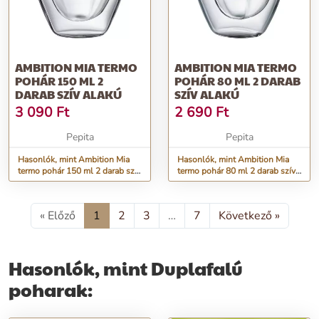
AMBITION MIA TERMO
AMBITION MIA TERMO
POHÁR 150 ML 2
POHÁR 80 ML 2 DARAB
DARAB SZÍV ALAKÚ
SZÍV ALAKÚ
3 090
Ft
2 690
Ft
Pepita
Pepita
Hasonlók, mint Ambition Mia
Hasonlók, mint Ambition Mia
termo pohár 150 ml 2 darab szív
termo pohár 80 ml 2 darab szív
alakú
alakú
« Előző
1
2
3
…
7
Következő »
Hasonlók, mint Duplafalú
poharak: