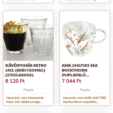
(2db/csomag)
KÁVÉSPOHÁR RETRO
AMB.14417385 SEA
24CL (6DB/CSOMAG)
BUCKTHORN
(1705GAS008)
DUPLAFALÚ
BOROSILICATE
8 120
Ft
7 044
Ft
ÜVEGCSÉSZE 0,25L
Pepita
Pepita
Hasonlók, mint Kávéspohár
Hasonlók, mint AMB.14417385
Retro 24cl (6db/csomag)
Sea Buckthorn duplafalú
(1705GAS008)
borosilicate üvegcsésze 0,25L