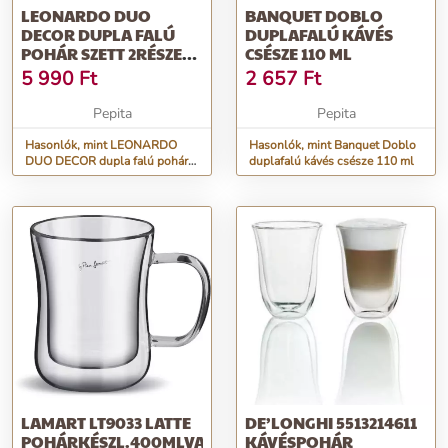
LEONARDO DUO
BANQUET DOBLO
DECOR DUPLA FALÚ
DUPLAFALÚ KÁVÉS
POHÁR SZETT 2RÉSZES
CSÉSZE 110 ML
85ML
5 990
Ft
2 657
Ft
Pepita
Pepita
Hasonlók, mint LEONARDO
Hasonlók, mint Banquet Doblo
DUO DECOR dupla falú pohár
duplafalú kávés csésze 110 ml
szett 2részes 85ml
LAMART LT9033 LATTE
DE’LONGHI 5513214611
POHÁRKÉSZL.400MLVASO
KÁVÉSPOHÁR