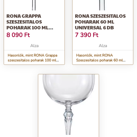
RONA GRAPPA
RONA SZESZESITALOS
SZESZESITALOS
POHARAK 60 ML
POHARAK 100 ML
UNIVERSAL 6 DB
UNIVERSAL 6 DB
8 090
Ft
7 390
Ft
Alza
Alza
Hasonlók, mint RONA Grappa
Hasonlók, mint RONA
szeszesitalos poharak 100 ml
Szeszesitalos poharak 60 ml
UNIVERSAL 6 db
UNIVERSAL 6 db