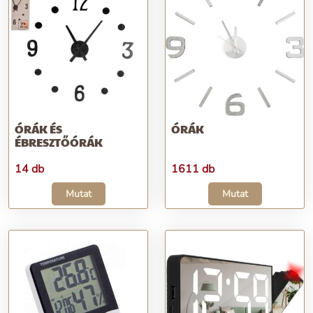
ÓRÁK ÉS
ÓRÁK
ÉBRESZTŐÓRÁK
14 db
1611 db
Mutat
Mutat