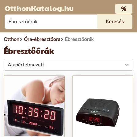
OtthonKatalog.hu
%
Otthon
Óra-ébresztőóra
Ébresztőórák
Ébresztőórák