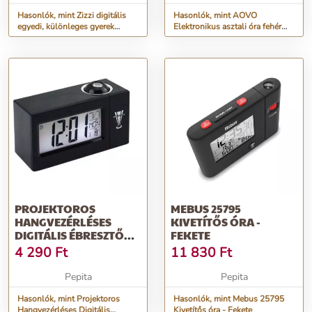
Hasonlók, mint Zizzi digitális
Hasonlók, mint AOVO
egyedi, különleges gyerek
Elektronikus asztali óra fehér
ébresztőóra LED éjszaka...
LED fénnyel, hőmérséklet, ria...
PROJEKTOROS
MEBUS 25795
HANGVEZÉRLÉSES
KIVETÍTŐS ÓRA -
DIGITÁLIS ÉBRESZTŐ
FEKETE
ÓRA NAPTÁR
4 290
Ft
11 830
Ft
HŐMÉRSÉK...
Pepita
Pepita
Hasonlók, mint Projektoros
Hasonlók, mint Mebus 25795
Hangvezérléses Digitális
Kivetítős óra - Fekete