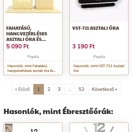
FAHATÁSÚ,
VST-721 ASZTALI ÓRA
HANGVEZÉRLÉSES
ASZTALI ÓRA ÉS
TOLLTARTÓ
5 090
Ft
3 190
Ft
Pepita
Pepita
Hasonlók, mint Fahatású,
Hasonlók, mint VST-721 Asztali
hangvezérléses asztali óra és
óra
tolltartó
« Előző
1
2
3
…
52
Következő »
Hasonlók, mint Ébresztőórák: