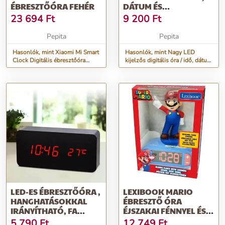
ÉBRESZTŐÓRA FEHÉR
DÁTUM ÉS
HŐMÉRSÉKLET
23 694
Ft
9 200
Ft
KIJELZÉS
Pepita
Pepita
Hasonlók, mint Xiaomi Mi Smart
Hasonlók, mint Nagy LED
Clock Digitális ébresztőóra
kijelzős digitális óra / idő, dátum
Fehér
és hőmérséklet kijelzés
LED-ES ÉBRESZTŐÓRA ,
LEXIBOOK MARIO
HANGHATÁSOKKAL
ÉBRESZTŐ ÓRA
IRÁNYÍTHATÓ, FA
ÉJSZAKAI FÉNNYEL ÉS
BORÍTÁSÚ
HANGEFFEKTEKKEL
5 790
Ft
12 749
Ft