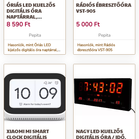
ÓRIÁS LED KIJELZŐS
RÁDIÓS ÉBRESZTŐÓRA
DIGITÁLIS ÓRA
VST-905
NAPTÁRRAL,
HŐMÉRŐVEL ÉS
8 590
Ft
5 000
Ft
ÉBRESZTŐVEL
Pepita
Pepita
Hasonlók, mint Óriás LED
Hasonlók, mint Rádiós
kijelzős digitális óra naptárral,
ébresztőóra VST-905
hőmérővel és ébresztővel
XIAOMI MI SMART
NAGY LED KIJELZŐS
CLOCK DIGITÁLIS
DIGITÁLIS ÓRA / IDŐ,