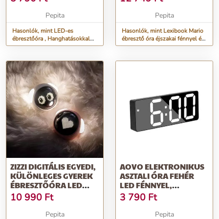
Pepita
Pepita
Hasonlók, mint LED-es
Hasonlók, mint Lexibook Mario
ébresztőóra , Hanghatásokkal
ébresztő óra éjszakai fénnyel és
irányítható, Fa borítású
hangeffektekkel
ZIZZI DIGITÁLIS EGYEDI,
AOVO ELEKTRONIKUS
KÜLÖNLEGES GYEREK
ASZTALI ÓRA FEHÉR
ÉBRESZTŐÓRA LED
LED FÉNNYEL,
ÉJSZAKA...
HŐMÉRSÉKLET, RIA...
10 990
Ft
3 790
Ft
Pepita
Pepita