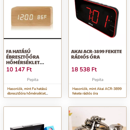
FA HATÁSÚ
AKAI ACR-3899 FEKETE
ÉBRESZTŐÓRA
RÁDIÓS ÓRA
HŐMÉRSÉKLET
KIJELZÉSSEL
10 147
Ft
18 538
Ft
Pepita
Pepita
Hasonlók, mint Fa hatású
Hasonlók, mint Akai ACR-3899
ébresztőóra hőmérséklet
fekete rádiós óra
kijelzéssel