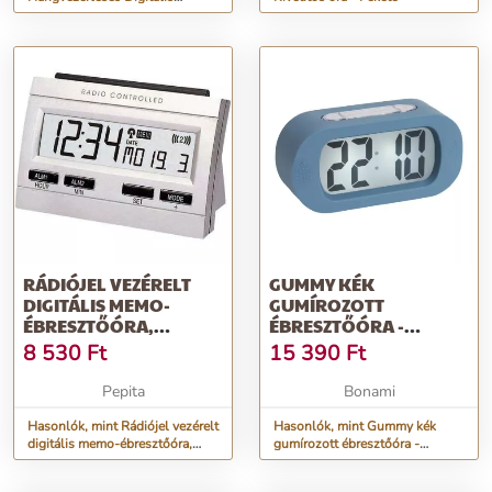
Ébresztő Óra Naptár Hőmérsék...
RÁDIÓJEL VEZÉRELT
GUMMY KÉK
DIGITÁLIS MEMO-
GUMÍROZOTT
ÉBRESZTŐÓRA,
ÉBRESZTŐÓRA -
103X69X48 MM,
KARLSSON
8 530
Ft
15 390
Ft
EZÜST...
Pepita
Bonami
Hasonlók, mint Rádiójel vezérelt
Hasonlók, mint Gummy kék
digitális memo-ébresztőóra,
gumírozott ébresztőóra -
103x69x48 mm, ezüst...
Karlsson