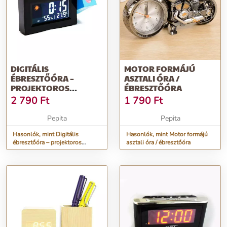
DIGITÁLIS
MOTOR FORMÁJÚ
ÉBRESZTŐÓRA –
ASZTALI ÓRA /
PROJEKTOROS
ÉBRESZTŐÓRA
IDŐVETÍTŐVEL,
2 790
Ft
1 790
Ft
HŐMÉRSÉKLET ÉS...
Pepita
Pepita
Hasonlók, mint Digitális
Hasonlók, mint Motor formájú
ébresztőóra – projektoros
asztali óra / ébresztőóra
idővetítővel, hőmérséklet és...