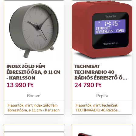
INDEX ZÖLD FÉM
TECHNISAT
ÉBRESZTŐÓRA, Ø 11 CM
TECHNIRADIO 40
- KARLSSON
RÁDIÓS ÉBRESZTŐ ÓRA
- PIROS
13 990
Ft
24 790
Ft
Bonami
Pepita
Hasonlók, mint Index zöld fém
Hasonlók, mint TechniSat
ébresztőóra, ø 11 cm - Karlsson
TECHNIRADIO 40 Rádiós
ébresztő óra - Piros