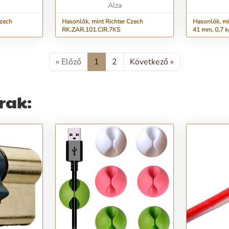
Alza
Czech
Hasonlók, mint Richter Czech
Hasonlók, mi
RK.ZAR.101.CIR.7KS
41 mm, 0,7 k
« Előző
1
2
Következő »
rak: