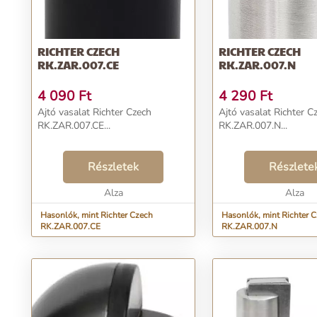
RICHTER CZECH
RICHTER CZECH
RK.ZAR.007.CE
RK.ZAR.007.N
4 090
Ft
4 290
Ft
Ajtó vasalat Richter Czech
Ajtó vasalat Richter C
RK.ZAR.007.CE...
RK.ZAR.007.N...
Részletek
Részlete
Alza
Alza
Hasonlók, mint Richter Czech
Hasonlók, mint Richter 
RK.ZAR.007.CE
RK.ZAR.007.N