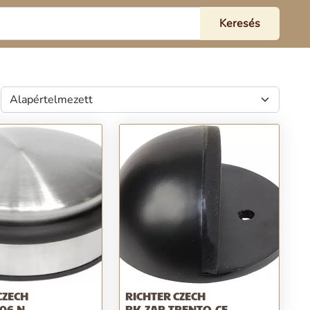
CZECH
RICHTER CZECH
06.N
RK.ZAR.TRENTO.CE