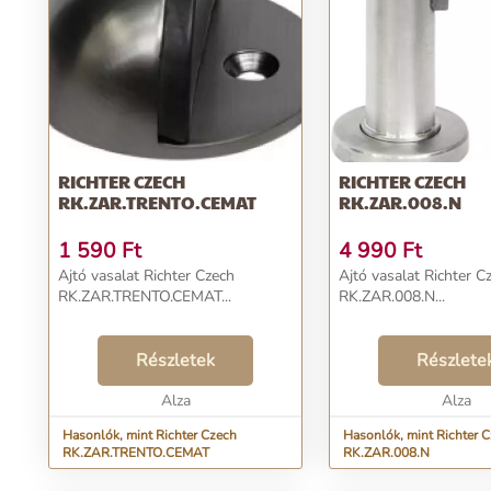
RICHTER CZECH
RICHTER CZECH
RK.ZAR.TRENTO.CEMAT
RK.ZAR.008.N
1 590
Ft
4 990
Ft
Ajtó vasalat Richter Czech
Ajtó vasalat Richter C
RK.ZAR.TRENTO.CEMAT...
RK.ZAR.008.N...
Részletek
Részlete
Alza
Alza
Hasonlók, mint Richter Czech
Hasonlók, mint Richter 
RK.ZAR.TRENTO.CEMAT
RK.ZAR.008.N