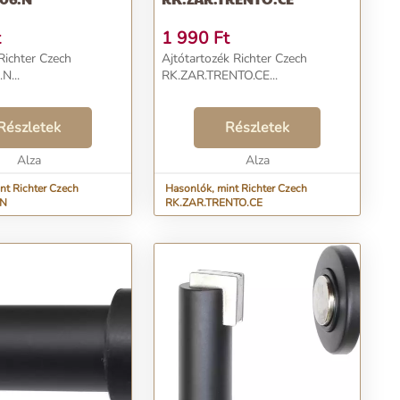
t
1 990
Ft
Richter Czech
Ajtótartozék Richter Czech
N...
RK.ZAR.TRENTO.CE...
Részletek
Részletek
Alza
Alza
nt Richter Czech
Hasonlók, mint Richter Czech
.N
RK.ZAR.TRENTO.CE