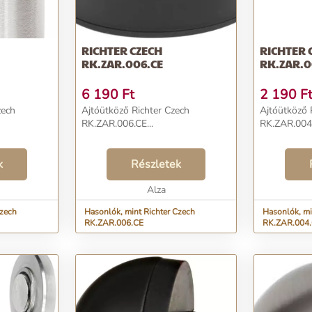
RICHTER CZECH
RICHTER 
RK.ZAR.006.CE
RK.ZAR.0
6 190
Ft
2 190
F
zech
Ajtóütköző Richter Czech
Ajtóütköző 
RK.ZAR.006.CE...
RK.ZAR.004.
k
Részletek
Alza
Czech
Hasonlók, mint Richter Czech
Hasonlók, mi
RK.ZAR.006.CE
RK.ZAR.004