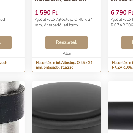
1 590
Ft
6 790
F
zech
Ajtóütköző Ajtóstop, O 45 x 24
Ajtóütköző 
mm, öntapadó, átlátszó...
RK.ZAR.006.
k
Részletek
Alza
Czech
Hasonlók, mint Ajtóstop, O 45 x 24
Hasonlók, mi
mm, öntapadó, átlátszó
RK.ZAR.006