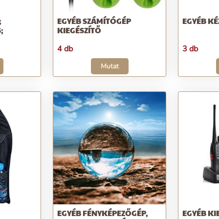
;
EGYÉB SZÁMÍTÓGÉP
EGYÉB KÉ
;
KIEGÉSZÍTŐ
4 db
3 db
Mutat
EGYÉB FÉNYKÉPEZŐGÉP,
EGYÉB KI