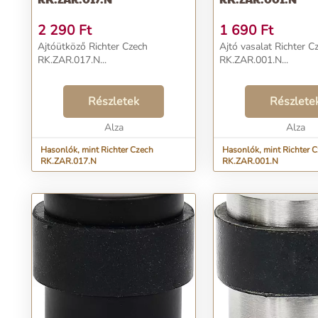
2 290
Ft
1 690
Ft
Ajtóütköző Richter Czech
Ajtó vasalat Richter C
RK.ZAR.017.N...
RK.ZAR.001.N...
Részletek
Részlete
Alza
Alza
Hasonlók, mint Richter Czech
Hasonlók, mint Richter 
RK.ZAR.017.N
RK.ZAR.001.N