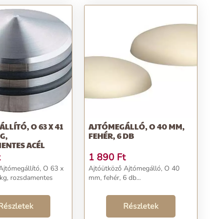
LLÍTÓ, O 63 X 41
AJTÓMEGÁLLÓ, O 40 MM,
G,
FEHÉR, 6 DB
ENTES ACÉL
t
1 890
Ft
Ajtómegállító, O 63 x
Ajtóütköző Ajtómegálló, O 40
kg, rozsdamentes
mm, fehér, 6 db...
Részletek
Részletek