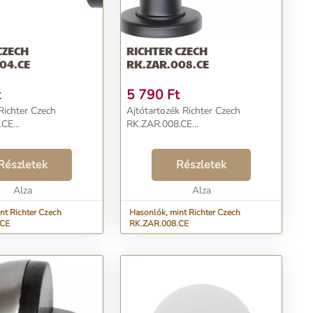
CZECH
RICHTER CZECH
04.CE
RK.ZAR.008.CE
t
5 790
Ft
Richter Czech
Ajtótartozék Richter Czech
CE...
RK.ZAR.008.CE...
Részletek
Részletek
Alza
Alza
nt Richter Czech
Hasonlók, mint Richter Czech
.CE
RK.ZAR.008.CE