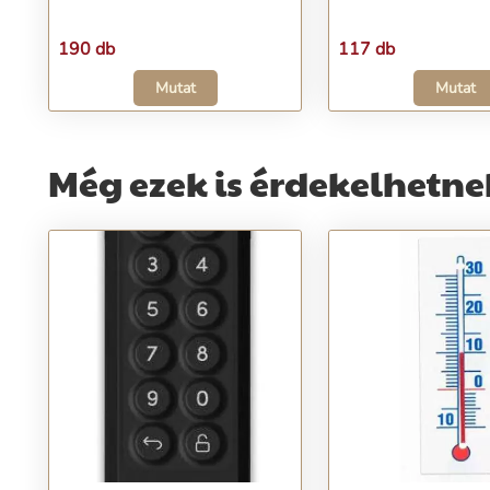
190 db
117 db
Mutat
Mutat
Még ezek is érdekelhetne