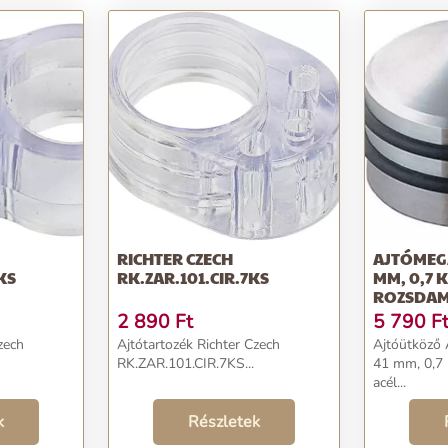
RICHTER CZECH
AJTÓMEGÁ
KS
RK.ZAR.101.CIR.7KS
MM, 0,7 K
ROZSDAM
2 890
Ft
5 790
F
zech
Ajtótartozék Richter Czech
Ajtóütköző 
RK.ZAR.101.CIR.7KS...
41 mm, 0,7 
acél...
k
Részletek