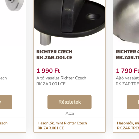
RICHTER CZECH
RICHTER 
RK.ZAR.001.CE
RK.ZAR.
1 990
Ft
1 790
F
zech
Ajtó vasalat Richter Czech
Ajtó vasalat
RK.ZAR.001.CE...
RK.ZAR.TRE
k
Részletek
Alza
Czech
Hasonlók, mint Richter Czech
Hasonlók, mi
RK.ZAR.001.CE
RK.ZAR.TRE