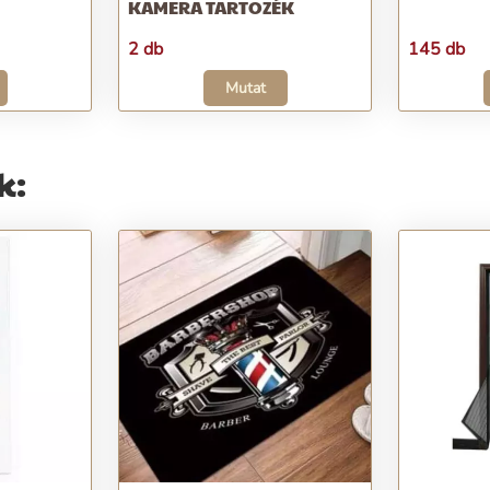
KAMERA TARTOZÉK
2 db
145 db
Mutat
k: