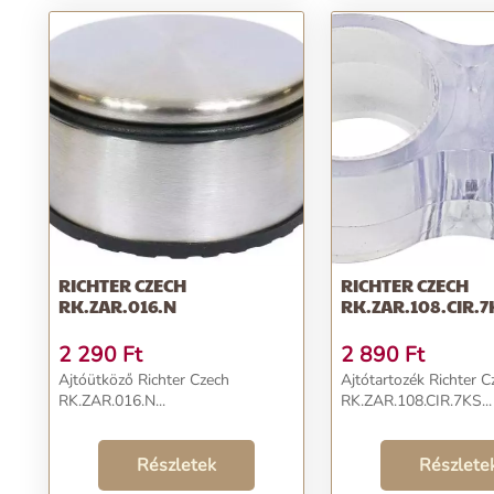
RICHTER CZECH
RICHTER CZECH
RK.ZAR.016.N
RK.ZAR.108.CIR.7
2 290
Ft
2 890
Ft
Ajtóütköző Richter Czech
Ajtótartozék Richter C
RK.ZAR.016.N...
RK.ZAR.108.CIR.7KS...
Részletek
Részlete