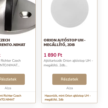
CZECH
ORION AJTÓSTOP UH -
TRENTO.NIMAT
MEGÁLLÍTÓ, 2DB
t
1 890
Ft
 Richter Czech
Ajtótartozék Orion ajtóstop UH -
NTO.NIMAT...
megállító, 2db...
Részletek
Részletek
Alza
Alza
nt Richter Czech
Hasonlók, mint Orion ajtóstop UH -
NTO.NIMAT
megállító, 2db