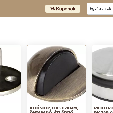
%
Kuponok
AJTÓSTOP, O 45 X 24 MM,
RICHTER 
ÖNTAPADÓ, ÁTLÁTSZÓ
RK.ZAR.0