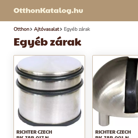
OtthonKatalog.hu
Otthon
Ajtóvasalat
Egyéb zárak
Egyéb zárak
RICHTER CZECH
RICHTER CZECH
RK.ZAR.017.N
RK.ZAR.001.N