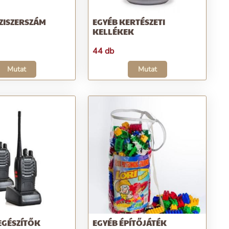
ZISZERSZÁM
EGYÉB KERTÉSZETI
KELLÉKEK
44 db
Mutat
Mutat
EGÉSZÍTŐK
EGYÉB ÉPÍTŐJÁTÉK