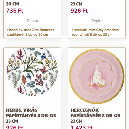
20 CM
23 CM
735
Ft
926
Ft
Pepita
Pepita
Hasonlók, mint Grey Branches
Hasonlók, mint Grey Branches
papírtányér 8 db-os 20 cm
papírtányér 8 db-os 23 cm
HERBS, VIRÁG
HERCEGNŐK
PAPÍRTÁNYÉR 8 DB-OS
PAPÍRTÁNYÉR 8 DB-OS
23 CM
23 CM
926
Ft
1 423
Ft