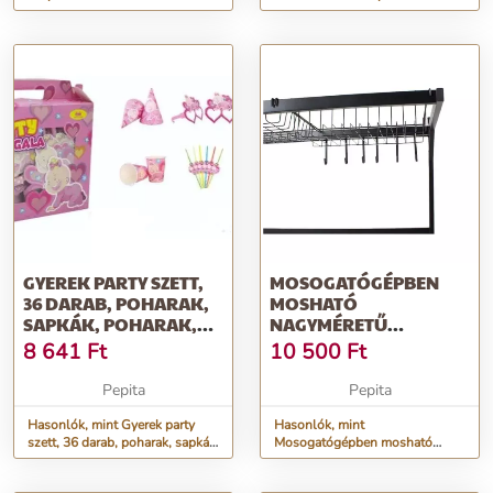
FANCY
GYEREK PARTY SZETT,
MOSOGATÓGÉPBEN
36 DARAB, POHARAK,
MOSHATÓ
SAPKÁK, POHARAK,
NAGYMÉRETŰ
TÁNYÉROK,...
EVŐESZKÖZ TÁNYÉROK
8 641
Ft
10 500
Ft
Pepita
Pepita
Hasonlók, mint Gyerek party
Hasonlók, mint
szett, 36 darab, poharak, sapkák,
Mosogatógépben mosható
poharak, tányérok,...
nagyméretű evőeszköz tányérok