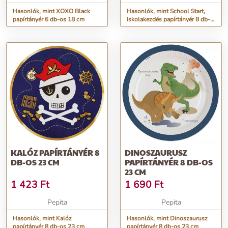
Hasonlók, mint XOXO Black
Hasonlók, mint School Start,
papírtányér 6 db-os 18 cm
Iskolakezdés papírtányér 8 db-
os 23 cm
KALÓZ PAPÍRTÁNYÉR 8
DINOSZAURUSZ
DB-OS 23 CM
PAPÍRTÁNYÉR 8 DB-OS
23 CM
1 423
Ft
1 690
Ft
Pepita
Pepita
Hasonlók, mint Kalóz
Hasonlók, mint Dinoszaurusz
papírtányér 8 db-os 23 cm
papírtányér 8 db-os 23 cm