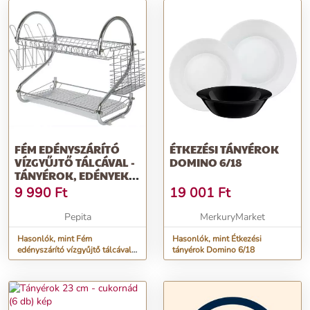
FÉM EDÉNYSZÁRÍTÓ
ÉTKEZÉSI TÁNYÉROK
VÍZGYŰJTŐ TÁLCÁVAL -
DOMINO 6/18
TÁNYÉROK, EDÉNYEK,
POHARAK,...
9 990
Ft
19 001
Ft
Pepita
MerkuryMarket
Hasonlók, mint Fém
Hasonlók, mint Étkezési
edényszárító vízgyűjtő tálcával -
tányérok Domino 6/18
tányérok, edények, poharak,...