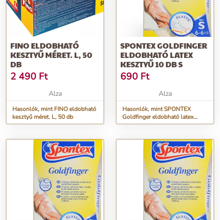
FINO ELDOBHATÓ
SPONTEX GOLDFINGER
KESZTYŰ MÉRET. L, 50
ELDOBHATÓ LATEX
DB
KESZTYŰ 10 DB S
2 490
Ft
690
Ft
Alza
Alza
Hasonlók, mint FINO eldobható
Hasonlók, mint SPONTEX
kesztyű méret. L, 50 db
Goldfinger eldobható latex
kesztyű 10 db S