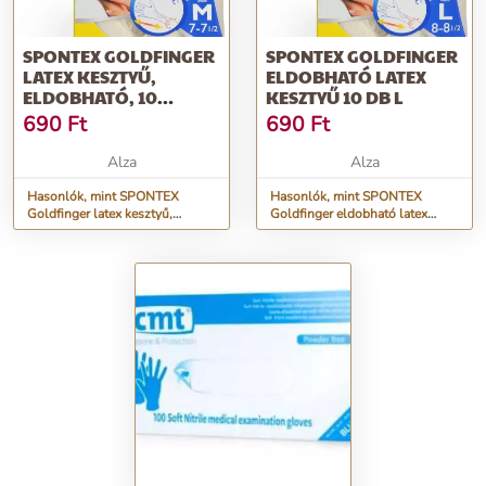
SPONTEX GOLDFINGER
SPONTEX GOLDFINGER
LATEX KESZTYŰ,
ELDOBHATÓ LATEX
ELDOBHATÓ, 10
KESZTYŰ 10 DB L
DARAB, M
690
Ft
690
Ft
Alza
Alza
Hasonlók, mint SPONTEX
Hasonlók, mint SPONTEX
Goldfinger latex kesztyű,
Goldfinger eldobható latex
eldobható, 10 darab, M
kesztyű 10 db L