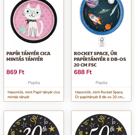
PAPÍR TÁNYÉR CICA
ROCKET SPACE, ŰR
MINTÁS TÁNYÉR
PAPÍRTÁNYÉR 8 DB-OS
20 CM FSC
869
Ft
688
Ft
Pepita
Pepita
Hasonlók, mint Papír tányér cica
Hasonlók, mint Rocket Space,
mintás tányér
Űr papírtányér 8 db-os 20 cm
FSC