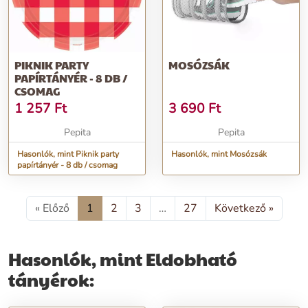
PIKNIK PARTY
MOSÓZSÁK
PAPÍRTÁNYÉR - 8 DB /
CSOMAG
1 257
Ft
3 690
Ft
Pepita
Pepita
Hasonlók, mint Piknik party
Hasonlók, mint Mosózsák
papírtányér - 8 db / csomag
« Előző
1
2
3
…
27
Következő »
Hasonlók, mint Eldobható
tányérok: