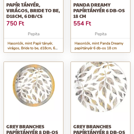
PAPÍR TÁNYÉR,
PANDA DREAMY
VIRÁGOS, BRIDE TO BE,
PAPÍRTÁNYÉR 6 DB-OS
D18CM, 6 DB/CS
18 CM
750
Ft
554
Ft
Pepita
Pepita
Hasonlók, mint Papír tányér,
Hasonlók, mint Panda Dreamy
virágos, Bride to be, d18cm, 6
papírtányér 6 db-os 18 cm
db/cs
GREY BRANCHES
GREY BRANCHES
PAPÍRTÁNYÉR 8 DB-OS
PAPÍRTÁNYÉR 8 DB-OS