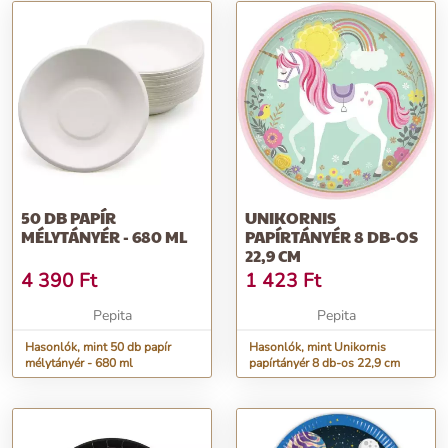
50 DB PAPÍR
UNIKORNIS
MÉLYTÁNYÉR - 680 ML
PAPÍRTÁNYÉR 8 DB-OS
22,9 CM
4 390
Ft
1 423
Ft
Pepita
Pepita
Hasonlók, mint 50 db papír
Hasonlók, mint Unikornis
mélytányér - 680 ml
papírtányér 8 db-os 22,9 cm