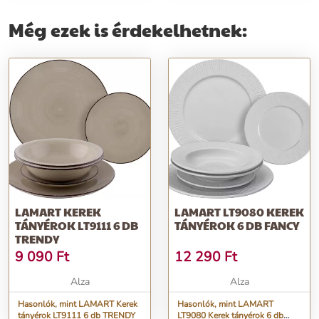
Még ezek is érdekelhetnek:
LAMART KEREK
LAMART LT9080 KEREK
TÁNYÉROK LT9111 6 DB
TÁNYÉROK 6 DB FANCY
TRENDY
9 090
Ft
12 290
Ft
Alza
Alza
Hasonlók, mint LAMART Kerek
Hasonlók, mint LAMART
tányérok LT9111 6 db TRENDY
LT9080 Kerek tányérok 6 db