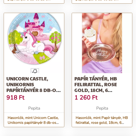
UNICORN CASTLE,
PAPÍR TÁNYÉR, HB
UNIKORNIS
FELIRATTAL, ROSE
PAPÍRTÁNYÉR 8 DB-OS
GOLD, 18CM, 6
20 CM FSC
DB/CSOMAG
918
Ft
1 260
Ft
Pepita
Pepita
Hasonlók, mint Unicorn Castle,
Hasonlók, mint Papír tányér, HB
Unikornis papírtányér 8 db-os
felirattal, rose gold, 18cm, 6
20 cm FSC
db/csomag