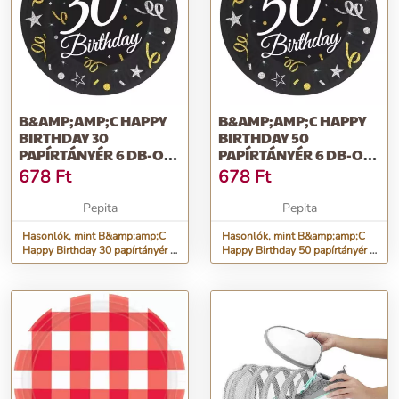
B&AMP;AMP;C HAPPY
B&AMP;AMP;C HAPPY
BIRTHDAY 30
BIRTHDAY 50
PAPÍRTÁNYÉR 6 DB-OS
PAPÍRTÁNYÉR 6 DB-OS
18CM
18CM
678
Ft
678
Ft
Pepita
Pepita
Hasonlók, mint B&amp;amp;C
Hasonlók, mint B&amp;amp;C
Happy Birthday 30 papírtányér 6
Happy Birthday 50 papírtányér 6
db-os 18cm
db-os 18cm