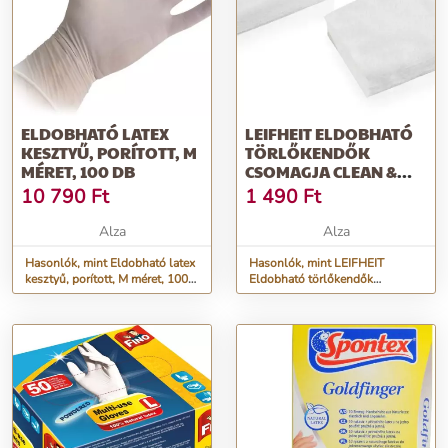
ELDOBHATÓ LATEX
LEIFHEIT ELDOBHATÓ
KESZTYŰ, PORÍTOTT, M
TÖRLŐKENDŐK
MÉRET, 100 DB
CSOMAGJA CLEAN &
AWAY FELMOSÓHOZ
10 790
Ft
1 490
Ft
Alza
Alza
Hasonlók, mint Eldobható latex
Hasonlók, mint LEIFHEIT
kesztyű, porított, M méret, 100
Eldobható törlőkendők
db
csomagja Clean & Away
felmosóhoz