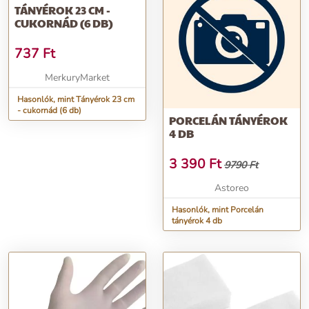
TÁNYÉROK 23 CM -
CUKORNÁD (6 DB)
737
Ft
MerkuryMarket
Hasonlók, mint Tányérok 23 cm
- cukornád (6 db)
PORCELÁN TÁNYÉROK
4 DB
3 390
Ft
9790 Ft
Astoreo
Hasonlók, mint Porcelán
tányérok 4 db