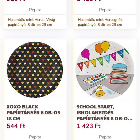
Pepita
Pepita
Hasonlók, mint Herbs, Virág
Hasonlók, mint Hercegnők
papírtányér 8 db-os 23 cm
papírtányér 8 db-os 23 cm
XOXO BLACK
SCHOOL START,
PAPÍRTÁNYÉR 6 DB-OS
ISKOLAKEZDÉS
18 CM
PAPÍRTÁNYÉR 8 DB-OS
23 CM
544
Ft
1 423
Ft
Pepita
Pepita