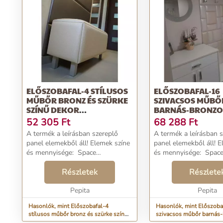
ELŐSZOBAFAL-4 STÍLUSOS
ELŐSZOBAFAL-16
MŰBŐR BRONZ ÉS SZÜRKE
SZIVACSOS MŰBŐ
SZÍNŰ DEKOR
BARNÁS-BRONZOS
FALPANELEKBŐL
DEKORPANELEK
52 305
Ft
68 288
Ft
A termék a leírásban szereplő
A termék a leírásban 
panel elemekből áll! Elemek színe
panel elemekből áll! Elemek színe
és mennyisége: Space
és mennyisége: Space 347
343 12,5×12,5 cm méretű műbőr
25×25 cm méretű műbő
falpanel: 34 darab Space 343
Részletek
8 darab Space 347 25×50 cm
Részlete
25×25 cm méretű műbőr
méretű műbőr falpanel
falpanel...
Pepita
Kaiman...
Pepita
Hasonlók, mint Előszobafal-4
Hasonlók, mint Előszoba
stílusos műbőr bronz és szürke színű
szivacsos műbőr barnás
dekor falpanelekből
színű dekorpanelekből