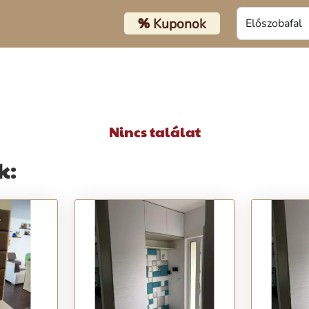
%
Kuponok
Nincs találat
k: