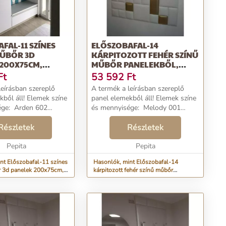
FAL-11 SZÍNES
ELŐSZOBAFAL-14
ŰBŐR 3D
KÁRPITOZOTT FEHÉR SZÍNŰ
200X75CM,
MŰBŐR PANELEKBŐL,
E...
BELTÉRI
Ft
53 592
Ft
leírásban szereplő
A termék a leírásban szereplő
! Elemek színe
panel elemekből áll! Elemek színe
den 602
és mennyisége: Melody 001
éretű műbőr falpanel:
12,5×25 cm méretű műbőr
Részletek
falpanel: 11 darab Melody
Részletek
r falpanel: 18 darab
001 25×25 cm méretű műbőr
Pepita
Pepita
falpanel: 5 darab Melo...
nt Előszobafal-11 színes
Hasonlók, mint Előszobafal-14
 3d panelek 200x75cm,
kárpitozott fehér színű műbőr
panelekből, beltéri