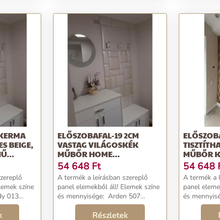
 KERMA
ELŐSZOBAFAL-19 2CM
ELŐSZOB
ES BEIGE,
VASTAG VILÁGOSKÉK
TISZTÍTH
Ű...
MŰBŐR HOME
MŰBŐR K
FALPANELEKBŐL
54 648
Ft
54 648
szereplő
A termék a leírásban szereplő
A termék a 
panel elemekből áll! Elemek színe
panel elemekből áll
és mennyisége: Arden 507
és mennyisége: Mel
 műbőr
25×25 cm méretű műbőr falpanel:
50×25 cm m
k
12 darab Arden 507 25×50 cm
Részletek
6 darab Melody 901 25×25 cm