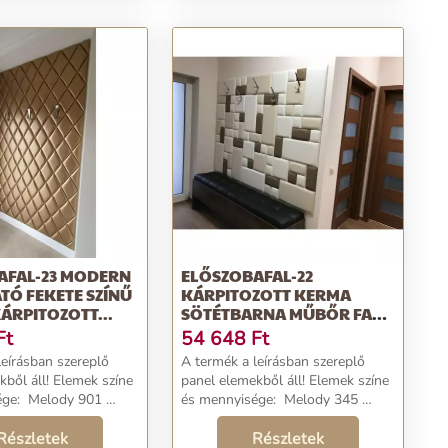
AFAL-23 MODERN
ELŐSZOBAFAL-22
ATÓ FEKETE SZÍNŰ
KÁRPITOZOTT KERMA
ÁRPITOZOTT...
SÖTÉTBARNA MŰBŐR FALI
PANELEKBŐL
Ft
54 648
Ft
leírásban szereplő
A termék a leírásban szereplő
! Elemek színe
panel elemekből áll! Elemek színe
ody 901
és mennyisége: Melody 345
éretű műbőr falpanel:
50×25 cm méretű műbőr falpanel:
Részletek
6 darab Melody 345 25×25 cm
Részletek