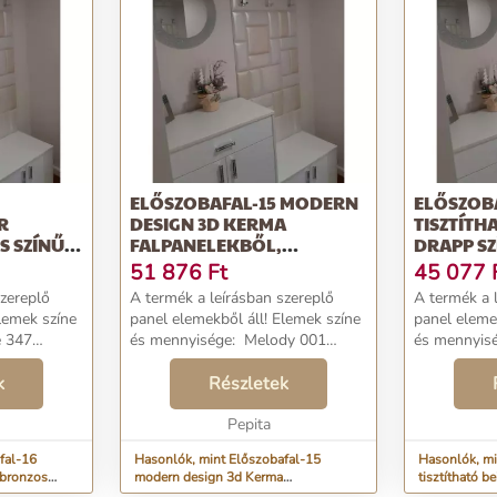
ELŐSZOBAFAL-15 MODERN
ELŐSZOBA
R
DESIGN 3D KERMA
TISZTÍTH
 SZÍNŰ
FALPANELEKBŐL,
DRAPP S
BŐL
HÁTFALPANEL,...
DEKORPAN
51 876
Ft
45 077
szereplő
A termék a leírásban szereplő
A termék a 
panel elemekből áll! Elemek színe
panel elemekből áll
és mennyisége: Melody 001
és mennyisége: 
r falpanel:
12,5×25 cm méretű műbőr
013 25×25 
k
falpanel: 1 darab Melody 001
Részletek
falpanel: 6 darab 
: 4 darab
25×25 cm méretű műbőr falpanel:
25×50 cm m
2 darab Melody 0...
Pepita
6 darab Szí.
fal-16
Hasonlók, mint Előszobafal-15
Hasonlók, mi
-bronzos
modern design 3d Kerma
tisztítható b
falpanelekből, hátfalpanel,...
dekorpanele..