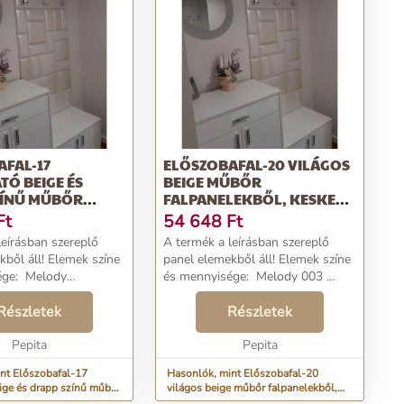
FAL-17
ELŐSZOBAFAL-20 VILÁGOS
ATÓ BEIGE ÉS
BEIGE MŰBŐR
ZÍNŰ MŰBŐR
FALPANELEKBŐL, KESKENY
ELE...
HÁTFALPANEL
Ft
54 648
Ft
leírásban szereplő
A termék a leírásban szereplő
! Elemek színe
panel elemekből áll! Elemek színe
Melody
és mennyisége: Melody 003
cm méretű műbőr
50×25 cm méretű műbőr falpanel:
Kaiman 06
Részletek
6 darab Melody 003 25×25 cm
Részletek
éretű műbőr falpanel:
méretű műbőr falpanel: 12 darab
..
Pepita
Sz...
Pepita
nt Előszobafal-17
Hasonlók, mint Előszobafal-20
eige és drapp színű műbőr
világos beige műbőr falpanelekből,
.
keskeny hátfalpanel