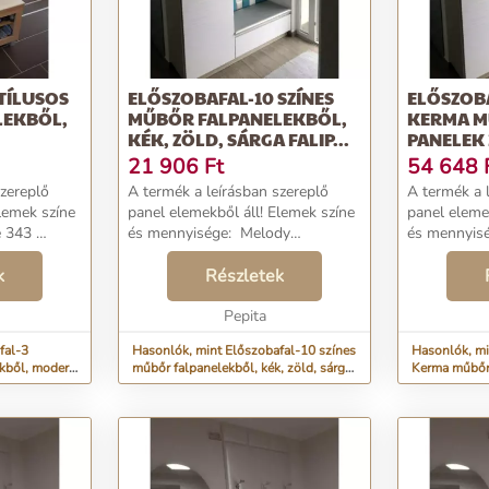
TÍLUSOS
ELŐSZOBAFAL-10 SZÍNES
ELŐSZOBA
LEKBŐL,
MŰBŐR FALPANELEKBŐL,
KERMA M
KÉK, ZÖLD, SÁRGA FALIP...
PANELEK 
.
HÁTFAL, F
21 906
Ft
54 648
szereplő
A termék a leírásban szereplő
A termék a 
panel elemekből áll! Elemek színe
panel elemekből áll
és mennyisége: Melody
és mennyisége: Ar
 műbőr
001 12,5×12,5 cm méretű műbőr
25×25 cm m
k
falpanel: 5 darab Melody
Részletek
6 darab Melody 001 25×25 cm
űbőr
001 12,5×25 cm méretű műbőr
méretű műbő
Pepita
falpanel: 2 darab M...
Sz...
fal-3
Hasonlók, mint Előszobafal-10 színes
Hasonlók, mi
ekből, modern
műbőr falpanelekből, kék, zöld, sárga
Kerma műbőr
falip...
hátfal, fe...