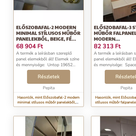
ELŐSZOBAFAL-2 MODERN
ELŐSZOBAFAL-3 S
MINIMAL STÍLUSOS MŰBŐR
MŰBŐR FALPANE
PANELEKBŐL, BEIGE, FÉ...
MODERN
FALDEKORÁCIÓ,..
68 904
Ft
82 313
Ft
A termék a leírásban szereplő
A termék a leírásban 
panel elemekből áll! Elemek színe
panel elemekből áll! Elemek színe
és mennyisége: Untop 19652
és mennyisége: Space 343
12,5×25 cm méretű műbőr
12,5×12,5 cm méretű
falpanel: 36 darab Színmintánkat
Részletek
falpanel: 18 darab Space 343
Részlete
ide kattintva
12,5×25 cm méretű m
Pepita
igényelhet: SZÍNMINTA ...
falpanel: 10 dar...
Pepita
Hasonlók, mint Előszobafal-2 modern
Hasonlók, mint Előszoba
minimal stílusos műbőr panelekből,
stílusos műbőr falpanel
beige, fé...
faldekoráció,...