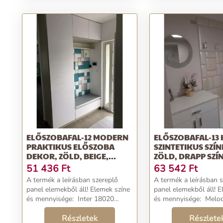
ELŐSZOBAFAL-12 MODERN
ELŐSZOBAFAL-13
PRAKTIKUS ELŐSZOBA
SZINTETIKUS SZÍN
DEKOR, ZÖLD, BEIGE,
ZÖLD, DRAPP SZÍN
SZÜR...
51 436
Ft
63 542
Ft
A termék a leírásban szereplő
A termék a leírásban 
panel elemekből áll! Elemek színe
panel elemekből áll! Elemek színe
és mennyisége: Inter 18020
és mennyisége: Melody 013
12,5×12,5 cm méretű műbőr
12,5×12,5 cm méretű
falpanel: 23 darab Inter
Részletek
falpanel: 23 darab Melody
Részlete