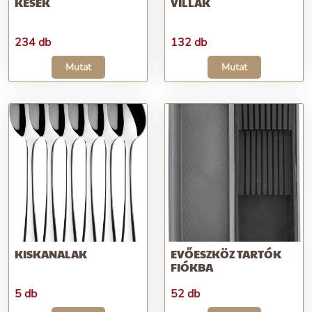
KÉSEK
VILLÁK
234 db
132 db
Mutat
Mutat
KISKANALAK
EVŐESZKÖZ TARTÓK
FIÓKBA
5 db
52 db