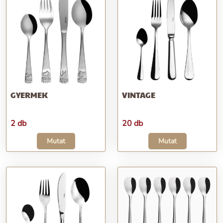
GYERMEK
VINTAGE
2 db
20 db
Mutat
Mutat