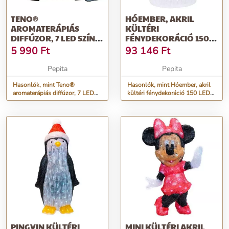
TENO®
HÓEMBER, AKRIL
AROMATERÁPIÁS
KÜLTÉRI
DIFFÚZOR, 7 LED SZÍN, 2
FÉNYDEKORÁCIÓ 150
FÉNYJÁTÉK,
LED-DEL, 8 FÉNYJÁTÉK,
5 990
Ft
93 146
Ft
TÁVIRÁNYÍT...
FE...
Pepita
Pepita
Hasonlók, mint Teno®
Hasonlók, mint Hóember, akril
aromaterápiás diffúzor, 7 LED
kültéri fénydekoráció 150 LED-
szín, 2 fényjáték, távirányít...
del, 8 fényjáték, fe...
PINGVIN KÜLTÉRI
MINI KÜLTÉRI AKRIL