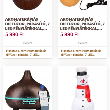
AROMATERÁPIÁS
AROMATERÁPIÁS
DIFFÚZOR, PÁRÁSÍTÓ, 7
DIFFÚZOR, PÁRÁSÍTÓ, 7
LED FÉNYJÁTÉKKAL,
LED FÉNYJÁTÉKKAL,
130 ML-SÖTÉT
130 ML-VILÁGOS
5 990
Ft
5 990
Ft
Pepita
Pepita
Hasonlók, mint Aromaterápiás
Hasonlók, mint Aromaterápiás
diffúzor, párásító, 7 LED
diffúzor, párásító, 7 LED
fényjátékkal, 130 ml-sötét
fényjátékkal, 130 ml-világos