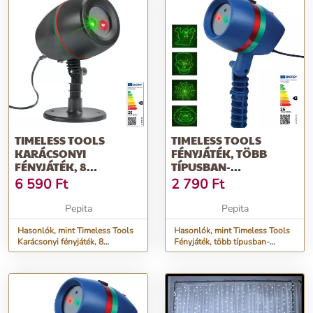
TIMELESS TOOLS
TIMELESS TOOLS
KARÁCSONYI
FÉNYJÁTÉK, TÖBB
FÉNYJÁTÉK, 8
TÍPUSBAN-
BEÁLLÍTÁSSAL
HALLOWEEN
6 590
Ft
2 790
Ft
Pepita
Pepita
Hasonlók, mint Timeless Tools
Hasonlók, mint Timeless Tools
Karácsonyi fényjáték, 8
Fényjáték, több típusban-
beállítással
halloween