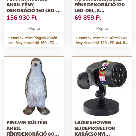
AKRIL FÉNY
FÉNY DEKORÁCIÓ 120
DEKORÁCIÓ 150 LED-
LED-DEL, 8
DEL, 8
FÉNYJÁTÉKKAL, TÖ...
156 930
Ft
69 859
Ft
FÉNYJÁTÉKKAL,...
Pepita
Pepita
Hasonlók, mint Pingvin kültéri
Hasonlók, mint Mini kültéri akril
akril fény dekoráció 150 LED-
fény dekoráció 120 LED-del, 8
del, 8 fényjátékkal,...
fényjátékkal, tö...
PINGVIN KÜLTÉRI
LAZER SHOWER
AKRIL
SLIDEPROJECTOR
FÉNYDEKORÁCIÓ 80
KARÁCSONYI