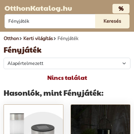
OtthonKatalog.hu
%
Otthon
Kerti világítás
Fényjáték
Fényjáték
Nincs találat
Hasonlók, mint Fényjáték: