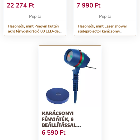
LED-DEL, 8
FÉNYJÁTÉK 12
22 274
Ft
7 990
Ft
FÉNYJÁTÉKKAL, F...
MINTÁVAL- AZ...
Pepita
Pepita
Hasonlók, mint Pingvin kültéri
Hasonlók, mint Lazer shower
akril fénydekoráció 80 LED-del,
slideprojector karácsonyi
8 fényjátékkal, f...
fényjáték 12 mintával- Az...
KARÁCSONYI
FÉNYJÁTÉK, 8
BEÁLLÍTÁSSAL
SHOWER MOTION- AZ
6 590
Ft
UNALMAS LE...