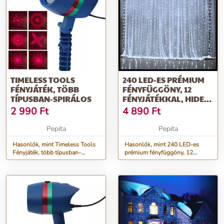
TIMELESS TOOLS
240 LED-ES PRÉMIUM
FÉNYJÁTÉK, TÖBB
FÉNYFÜGGÖNY, 12
TÍPUSBAN-SPIRÁLOS
FÉNYJÁTÉKKAL, HIDEG
FEHÉR, 2 X...
2 990
Ft
4 890
Ft
Pepita
Pepita
Hasonlók, mint Timeless Tools
Hasonlók, mint 240 LED-es
Fényjáték, több típusban-
prémium fényfüggöny, 12
spirálos
fényjátékkal, hideg fehér, 2 x...