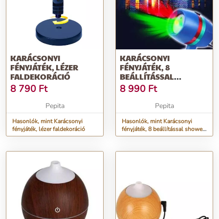
KARÁCSONYI
KARÁCSONYI
FÉNYJÁTÉK, LÉZER
FÉNYJÁTÉK, 8
FALDEKORÁCIÓ
BEÁLLÍTÁSSAL
SHOWER MOTION
8 790
Ft
8 990
Ft
(BBV)
Pepita
Pepita
Hasonlók, mint Karácsonyi
Hasonlók, mint Karácsonyi
fényjáték, lézer faldekoráció
fényjáték, 8 beállítással shower
motion (BBV)