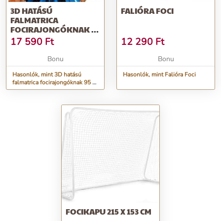
3D HATÁSÚ
FALIÓRA FOCI
FALMATRICA
FOCIRAJONGÓKNAK 95
X 150 CM
17 590
Ft
12 290
Ft
Bonu
Bonu
Hasonlók, mint 3D hatású
Hasonlók, mint Falióra Foci
falmatrica focirajongóknak 95 x
150 cm
FOCIKAPU 215 X 153 CM