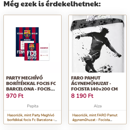
Még ezek is érdekelhetnek:
PARTY MEGHÍVÓ
FARO PAMUT
BORÍTÉKKAL FOCIS FC
ÁGYNEMŰHUZAT -
BARCELONA - FOCIS
FOCISTA 140×200 CM
ARS UNA KOLLE...
970
Ft
8 190
Ft
Pepita
Alza
Hasonlók, mint Party Meghívó
Hasonlók, mint FARO Pamut
borítékkal focis Fc Barcelona -
ágyneműhuzat - Focista
Focis Ars Una kolle...
140×200 cm