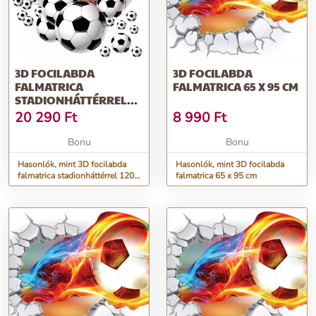
3D FOCILABDA
3D FOCILABDA
FALMATRICA
FALMATRICA 65 X 95 CM
STADIONHÁTTÉRREL
120 X 120 CM
20 290
Ft
8 990
Ft
Bonu
Bonu
Hasonlók, mint 3D focilabda
Hasonlók, mint 3D focilabda
falmatrica stadionháttérrel 120 x
falmatrica 65 x 95 cm
120 cm