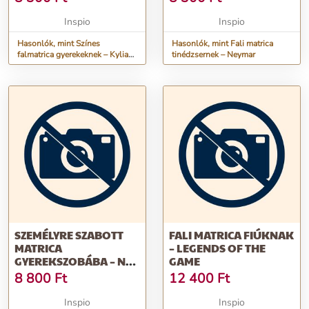
Inspio
Inspio
Hasonlók, mint Színes
Hasonlók, mint Fali matrica
falmatrica gyerekeknek – Kylian
tinédzsernek – Neymar
Mbappé
SZEMÉLYRE SZABOTT
FALI MATRICA FIÚKNAK
MATRICA
– LEGENDS OF THE
GYEREKSZOBÁBA – NÉV
GAME
FOCILABDÁVAL
8 800
Ft
12 400
Ft
Inspio
Inspio