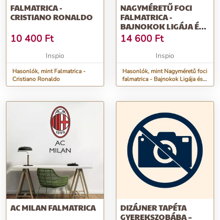
FALMATRICA -
NAGYMÉRETŰ FOCI
CRISTIANO RONALDO
FALMATRICA -
BAJNOKOK LIGÁJA ÉS
VILÁGKLUBOK
10 400
Ft
14 600
Ft
(251X127 CM)
Inspio
Inspio
Hasonlók, mint Falmatrica -
Hasonlók, mint Nagyméretű foci
Cristiano Ronaldo
falmatrica - Bajnokok Ligája és
világklubok (251x127 cm)
AC MILAN FALMATRICA
DIZÁJNER TAPÉTA
GYEREKSZOBÁBA –