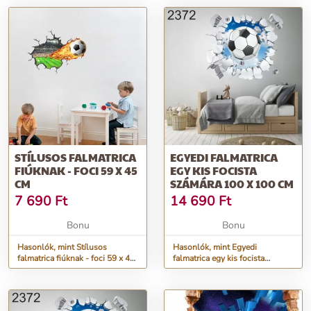
STÍLUSOS FALMATRICA
EGYEDI FALMATRICA
FIÚKNAK - FOCI 59 X 45
EGY KIS FOCISTA
CM
SZÁMÁRA 100 X 100 CM
7 690
Ft
14 690
Ft
Bonu
Bonu
Hasonlók, mint Stílusos
Hasonlók, mint Egyedi
falmatrica fiúknak - foci 59 x 45
falmatrica egy kis focista
cm
számára 100 x 100 cm