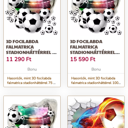
3D FOCILABDA
3D FOCILABDA
FALMATRICA
FALMATRICA
STADIONHÁTTÉRREL 75
STADIONHÁTTÉRREL
X 75 CM
100 X 100 CM
11 290
Ft
15 590
Ft
Bonu
Bonu
Hasonlók, mint 3D focilabda
Hasonlók, mint 3D focilabda
falmatrica stadionháttérrel 75 x
falmatrica stadionháttérrel 100 x
75 cm
100 cm