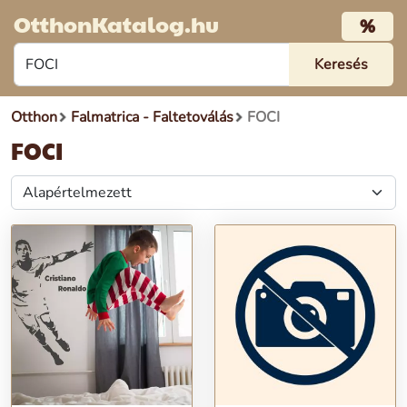
OtthonKatalog.hu
%
Otthon
Falmatrica - Faltetoválás
FOCI
FOCI