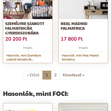
SZEMÉLYRE SZABOTT
REAL MADRID
FALMATRICÁK
FALMATRICA
GYEREKSZOBÁBA
20 200
Ft
17 800
Ft
Inspio
Inspio
Hasonlók, mint Személyre
Hasonlók, mint Real Madrid
szabott falmatricák
falmatrica
gyerekszobába
« Előző
1
2
Következő »
Hasonlók, mint FOCI: