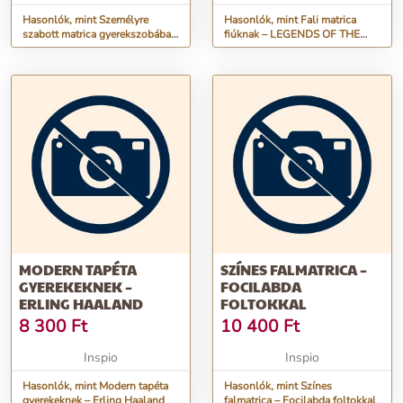
Hasonlók, mint Személyre
Hasonlók, mint Fali matrica
szabott matrica gyerekszobába –
fiúknak – LEGENDS OF THE
Név focilabdával
GAME
MODERN TAPÉTA
SZÍNES FALMATRICA –
GYEREKEKNEK –
FOCILABDA
ERLING HAALAND
FOLTOKKAL
8 300
Ft
10 400
Ft
Inspio
Inspio
Hasonlók, mint Modern tapéta
Hasonlók, mint Színes
gyerekeknek – Erling Haaland
falmatrica – Focilabda foltokkal