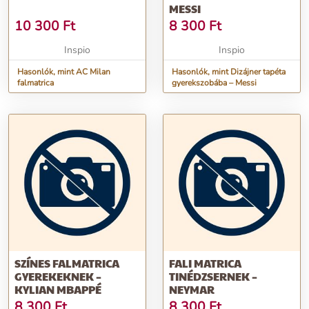
MESSI
10 300
Ft
8 300
Ft
Inspio
Inspio
Hasonlók, mint AC Milan
Hasonlók, mint Dizájner tapéta
falmatrica
gyerekszobába – Messi
SZÍNES FALMATRICA
FALI MATRICA
GYEREKEKNEK –
TINÉDZSERNEK –
KYLIAN MBAPPÉ
NEYMAR
8 300
Ft
8 300
Ft