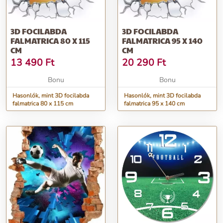
3D FOCILABDA
3D FOCILABDA
FALMATRICA 80 X 115
FALMATRICA 95 X 140
CM
CM
13 490
Ft
20 290
Ft
Bonu
Bonu
Hasonlók, mint 3D focilabda
Hasonlók, mint 3D focilabda
falmatrica 80 x 115 cm
falmatrica 95 x 140 cm