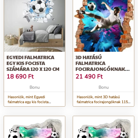
EGYEDI FALMATRICA
3D HATÁSÚ
EGY KIS FOCISTA
FALMATRICA
SZÁMÁRA 120 X 120 CM
FOCIRAJONGÓKNAK
115 X 180 CM
18 690
Ft
21 490
Ft
Bonu
Bonu
Hasonlók, mint Egyedi
Hasonlók, mint 3D hatású
falmatrica egy kis focista
falmatrica focirajongóknak 115
számára 120 x 120 cm
x 180 cm