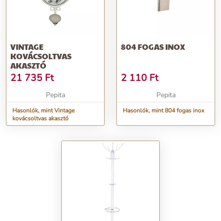
VINTAGE
804 FOGAS INOX
KOVÁCSOLTVAS
AKASZTÓ
21 735
Ft
2 110
Ft
Pepita
Pepita
Hasonlók, mint Vintage
Hasonlók, mint 804 fogas inox
kovácsoltvas akasztó