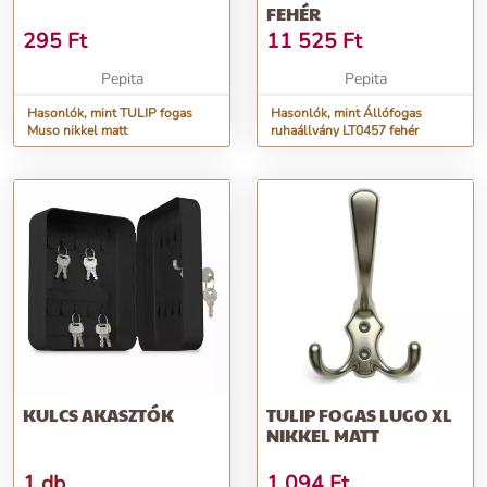
FEHÉR
295
Ft
11 525
Ft
Pepita
Pepita
Hasonlók, mint TULIP fogas
Hasonlók, mint Állófogas
Muso nikkel matt
ruhaállvány LT0457 fehér
KULCS AKASZTÓK
TULIP FOGAS LUGO XL
NIKKEL MATT
1 db
1 094
Ft