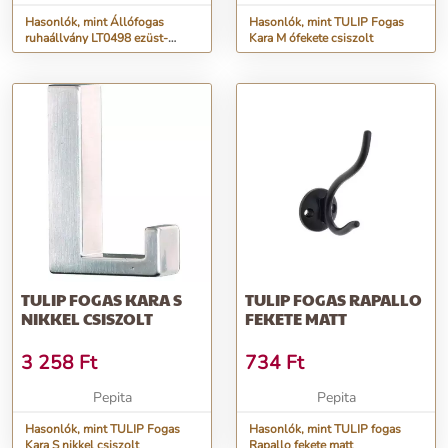
Hasonlók, mint Állófogas
Hasonlók, mint TULIP Fogas
ruhaállvány LT0498 ezüst-
Kara M ófekete csiszolt
bükkfa
TULIP FOGAS KARA S
TULIP FOGAS RAPALLO
NIKKEL CSISZOLT
FEKETE MATT
3 258
Ft
734
Ft
Pepita
Pepita
Hasonlók, mint TULIP Fogas
Hasonlók, mint TULIP fogas
Kara S nikkel csiszolt
Rapallo fekete matt