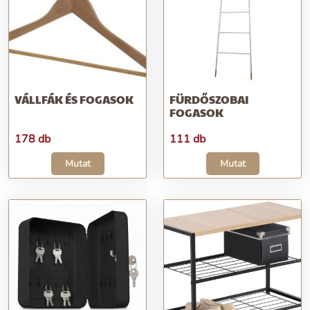
VÁLLFÁK ÉS FOGASOK
FÜRDŐSZOBAI
FOGASOK
178 db
111 db
Mutat
Mutat