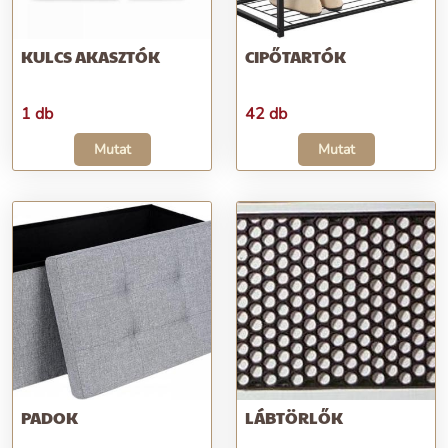
KULCS AKASZTÓK
CIPŐTARTÓK
1 db
42 db
Mutat
Mutat
PADOK
LÁBTÖRLŐK