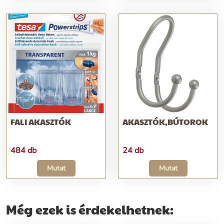
FALI AKASZTÓK
AKASZTÓK,BÚTOROK
484 db
24 db
Mutat
Mutat
Még ezek is érdekelhetnek: