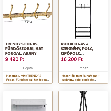
TRENDY S FOGAS,
RUHAFOGAS +
FÜRDŐSZOBAI, HAT
SZEKRÉNY, POLC,
FOGGAL, ARANY
CIPŐPOLC
MODERNHOME
9 490
Ft
16 200
Ft
Pepita
Pepita
Hasonlók, mint TRENDY S
Hasonlók, mint Ruhafogas +
Fogas, Fürdőszobai, hat foggal,
szekrény, polc, cipőpolc
arany
ModernHome