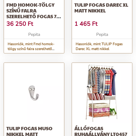
FMD HOMOK-TÖLGY
TULIP FOGAS DAREC XL
SZÍNŰ FALRA
MATT NIKKEL
SZERELHETŐ FOGAS 72
X 29,3 X 34,5 CM
36 250
Ft
1 465
Ft
Pepita
Pepita
Hasonlók, mint Fmd homok-
Hasonlók, mint TULIP Fogas
tölgy színű falra szerelhető
Darec XL matt nikkel
fogas 72 x 29,3 x 34,5 cm
TULIP FOGAS MUSO
ÁLLÓFOGAS
NIKKEL MATT
RUHAÁLLVÁNY LT0457