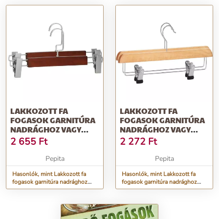
LAKKOZOTT FA
LAKKOZOTT FA
FOGASOK GARNITÚRA
FOGASOK GARNITÚRA
NADRÁGHOZ VAGY
NADRÁGHOZ VAGY
SZOKNYÁHOZ,
SZOKNYÁHOZ,
2 655
Ft
2 272
Ft
BARNA,...
NATUR,...
Pepita
Pepita
Hasonlók, mint Lakkozott fa
Hasonlók, mint Lakkozott fa
fogasok garnitúra nadrághoz
fogasok garnitúra nadrághoz
vagy szoknyához, barna,...
vagy szoknyához, Natur,...