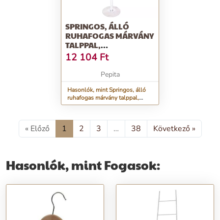
SPRINGOS, ÁLLÓ
RUHAFOGAS MÁRVÁNY
TALPPAL,
ESERNYŐTARTÓVAL
12 104
Ft
Pepita
Hasonlók, mint Springos, álló
ruhafogas márvány talppal,
esernyőtartóval
« Előző
1
2
3
…
38
Következő »
Hasonlók, mint Fogasok: