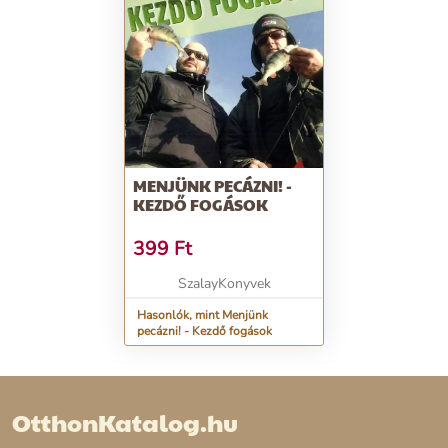
MENJÜNK PECÁZNI! -
KEZDŐ FOGÁSOK
399
Ft
SzalayKonyvek
Hasonlók, mint Menjünk
pecázni! - Kezdő fogások
OtthonKatalog.hu