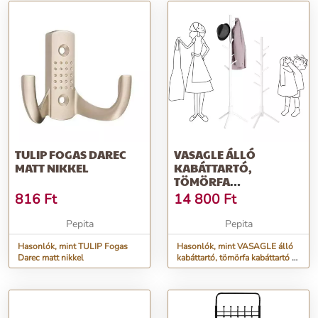
TULIP FOGAS DAREC
VASAGLE ÁLLÓ
MATT NIKKEL
KABÁTTARTÓ,
TÖMÖRFA
KABÁTTARTÓ 8
816
Ft
14 800
Ft
KAMPÓVAL, 3
MAGASSÁ...
Pepita
Pepita
Hasonlók, mint TULIP Fogas
Hasonlók, mint VASAGLE álló
Darec matt nikkel
kabáttartó, tömörfa kabáttartó 8
kampóval, 3 magassá...