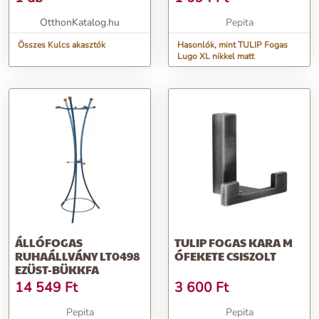
OtthonKatalog.hu
Pepita
Összes Kulcs akasztók
Hasonlók, mint TULIP Fogas
Lugo XL nikkel matt
ÁLLÓFOGAS
TULIP FOGAS KARA M
RUHAÁLLVÁNY LT0498
ÓFEKETE CSISZOLT
EZÜST-BÜKKFA
14 549
Ft
3 600
Ft
Pepita
Pepita