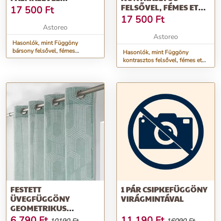
MINTÁVAL
FELSŐVEL, FÉMES ETNO
17 500
Ft
MINTÁVAL
17 500
Ft
Astoreo
Astoreo
Hasonlók, mint Függöny
bársony felsővel, fémes
Hasonlók, mint Függöny
pálmalevél mintával
kontrasztos felsővel, fémes etno
mintával
FESTETT
1 PÁR CSIPKEFÜGGÖNY
ÜVEGFÜGGÖNY
VIRÁGMINTÁVAL
GEOMETRIKUS
MOTÍVUMMAL,
6 790
Ft
11 190
Ft