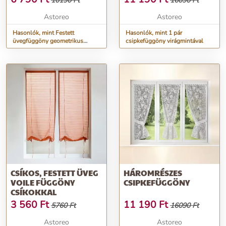
10190 Ft
16090 Ft
FŰZŐLYUKAKKAL
VÉGZŐDIK
Astoreo
Astoreo
Hasonlók, mint Festett
Hasonlók, mint 1 pár
üvegfüggöny geometrikus
csipkefüggöny virágmintával
motívummal, fűzőlyukakkal
végződik
CSÍKOS, FESTETT ÜVEG
HÁROMRÉSZES
VOILE FÜGGÖNY
CSIPKEFÜGGÖNY
CSÍKOKKAL
3 560
Ft
11 190
Ft
5760 Ft
16090 Ft
Astoreo
Astoreo