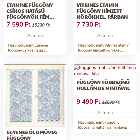
ETAMINE FÜGGÖNY
VITRINES ETAMIN
CSÍKOS HATÁSÚ
FÜGGÖNY HÍMZETT
FÜGGÖNYÖK FÉM
KÖRÖKKEL, PÁRBAN
SZEMEKKEL
7 590
Ft
7 730
Ft
15290 Ft
Astoreo
Astoreo
Hasonlók, mint Etamine
Hasonlók, mint Vitrines etamin
függöny csíkos hatású
függöny hímzett körökkel,
függönyök fém szemekkel
párban
FÜGGÖNY TÖBBSZÍNŰ
HULLÁMOS MINTÁVAL
9 490
Ft
12690 Ft
Astoreo
Hasonlók, mint Függöny
többszínű hullámos mintával
EGYENES ÓLOMÜVEG
FÜGGÖNY