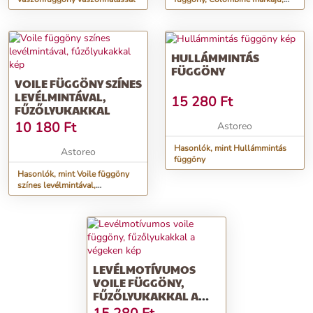
súlyozott aljjal
HULLÁMMINTÁS
FÜGGÖNY
VOILE FÜGGÖNY SZÍNES
LEVÉLMINTÁVAL,
15 280
Ft
FŰZŐLYUKAKKAL
10 180
Ft
Astoreo
Hasonlók, mint Hullámmintás
Astoreo
függöny
Hasonlók, mint Voile függöny
színes levélmintával,
fűzőlyukakkal
LEVÉLMOTÍVUMOS
VOILE FÜGGÖNY,
FŰZŐLYUKAKKAL A
VÉGEKEN