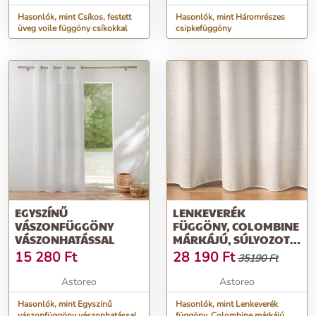
Hasonlók, mint Csíkos, festett
Hasonlók, mint Háromrészes
üveg voile függöny csíkokkal
csipkefüggöny
EGYSZÍNŰ
LENKEVERÉK
VÁSZONFÜGGÖNY
FÜGGÖNY, COLOMBINE
VÁSZONHATÁSSAL
MÁRKÁJÚ, SÚLYOZOTT
ALJJAL
15 280
Ft
28 190
Ft
35190 Ft
Astoreo
Astoreo
Hasonlók, mint Egyszínű
Hasonlók, mint Lenkeverék
vászonfüggöny vászonhatással
függöny, Colombine márkájú,