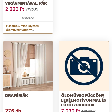
VIRÁGMINTÁVAL, PÁR
2 880
Ft
4740 Ft
Astoreo
Hasonlók, mint Egyenes
ólomüveg függöny
virágmintával, pár
DRAPÉRIÁK
ÓLOMÜVEG FÜGGÖNY
LEVÉLMOTÍVUMMAL ÉS
FŰZŐLYUKAKKAL
276 db
7 090
Ft
10190 Ft