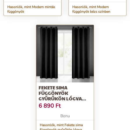
Hasonlók, mint Modern mintás
Hasonlók, mint Modern
függönyök
függönyök bézs színben
FEKETE SIMA
FÜGGÖNYÖK
GYŰRŰKÖN LÓGVA
HOSSZ: 250 CM
6 890
Ft
Bonu
Hasonlók, mint Fekete sima
függönyök gyűrűkön lógva