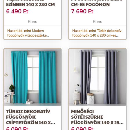
SZÍNBEN 140 X 280 CM
CM-ES FOGÓKON
6 490
Ft
7 690
Ft
Bonu
Bonu
Hasonlók, mint Modern
Hasonlók, mint Türkiz dekoratív
függönyök világosszürke
függönyök 140 x 280 cm-es
színben 140 x 280 cm
fogókon
TÜRKIZ DEKORATÍV
MINŐSÉGI
FÜGGÖNYÖK
SÖTÉTSZÜRKE
CSÍPTETŐKÖN 140 X
FÜGGÖNYÖK 140 X 250
250 CM
CM
6 090
Ft
6 090
Ft