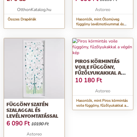
OtthonKatalog.hu
Astoreo
Összes Drapériák
Hasonlók, mint Ólomüveg
függöny levélmotívummal és
fűzőlyukakkal
PIROS KÖRMINTÁS
VOILE FÜGGÖNY,
FŰZŐLYUKAKKAL A
VÉGÉN
10 180
Ft
Astoreo
Hasonlók, mint Piros körmintás
FÜGGÖNY SZATÉN
voile függöny, fűzőlyukakkal a
SZALAGGAL ÉS
végén
LEVÉLNYOMTATÁSSAL
6 090
Ft
10190 Ft
Astoreo