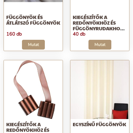
FÜGGÖNYÖK ÉS
KIEGÉSZÍTŐK A
ÁTLÁTSZÓ FÜGGÖNYÖK
REDŐNYÖKHÖZ ÉS
FÜGGÖNYRUDAKHOZ,LAK
ÉS DÍSZÍTÉS
160 db
40 db
Mutat
Mutat
KIEGÉSZÍTŐK A
EGYSZÍNŰ FÜGGÖNYÖK
REDŐNYÖKHÖZ ÉS