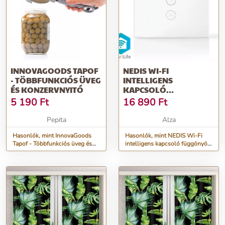
INNOVAGOODS TAPOF
NEDIS WI-FI
- TÖBBFUNKCIÓS ÜVEG
INTELLIGENS
ÉS KONZERVNYITÓ
KAPCSOLÓ
FÜGGÖNYÖK,
5 190
Ft
16 890
Ft
REDŐNYÖK ÉS ROLÓK
SZÁMÁRA
Pepita
Alza
Hasonlók, mint InnovaGoods
Hasonlók, mint NEDIS Wi-Fi
Tapof - Többfunkciós üveg és
intelligens kapcsoló függönyök,
konzervnyitó
redőnyök és rolók számára