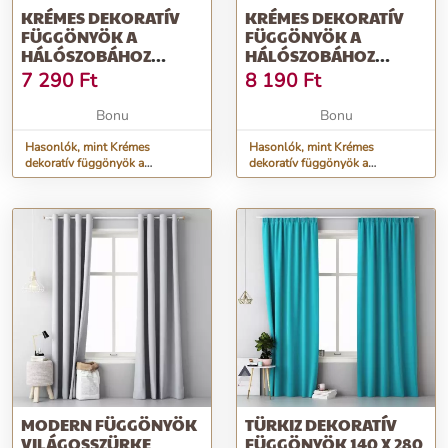
KRÉMES DEKORATÍV
KRÉMES DEKORATÍV
FÜGGÖNYÖK A
FÜGGÖNYÖK A
HÁLÓSZOBÁHOZ
HÁLÓSZOBÁHOZ
HOSSZ: 250 CM
HOSSZ: 270 CM
7 290
Ft
8 190
Ft
Bonu
Bonu
Hasonlók, mint Krémes
Hasonlók, mint Krémes
dekoratív függönyök a
dekoratív függönyök a
hálószobához Hossz: 250 cm
hálószobához Hossz: 270 cm
MODERN FÜGGÖNYÖK
TÜRKIZ DEKORATÍV
VILÁGOSSZÜRKE
FÜGGÖNYÖK 140 X 280