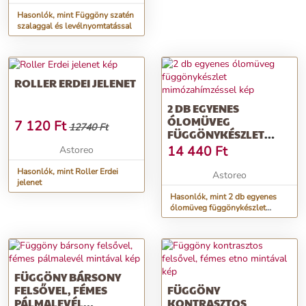
Hasonlók, mint Függöny szatén
szalaggal és levélnyomtatással
ROLLER ERDEI JELENET
2 DB EGYENES
ÓLOMÜVEG
7 120
Ft
12740 Ft
FÜGGÖNYKÉSZLET
MIMÓZAHÍMZÉSSEL
14 440
Ft
Astoreo
Hasonlók, mint Roller Erdei
Astoreo
jelenet
Hasonlók, mint 2 db egyenes
ólomüveg függönykészlet
mimózahímzéssel
FÜGGÖNY BÁRSONY
FELSŐVEL, FÉMES
FÜGGÖNY
PÁLMALEVÉL
KONTRASZTOS