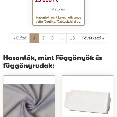
15 280
Ft
Astoreo
Hasonlók, mint Levélmotívumos
voile függöny, fűzőlyukakkal a
végeken
« Előző
1
2
3
…
13
Következő »
Hasonlók, mint Függönyök és
függönyrudak: