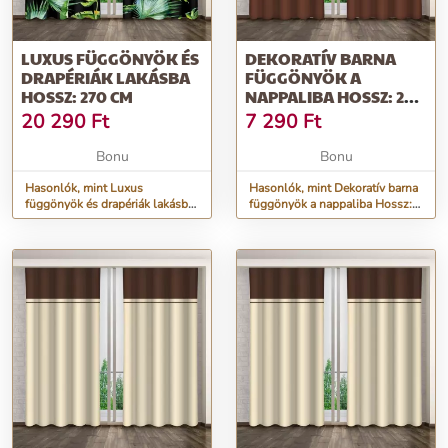
LUXUS FÜGGÖNYÖK ÉS
DEKORATÍV BARNA
DRAPÉRIÁK LAKÁSBA
FÜGGÖNYÖK A
HOSSZ: 270 CM
NAPPALIBA HOSSZ: 250
CM
20 290
Ft
7 290
Ft
Bonu
Bonu
Hasonlók, mint Luxus
Hasonlók, mint Dekoratív barna
függönyök és drapériák lakásba
függönyök a nappaliba Hossz:
Hossz: 270 cm
250 cm