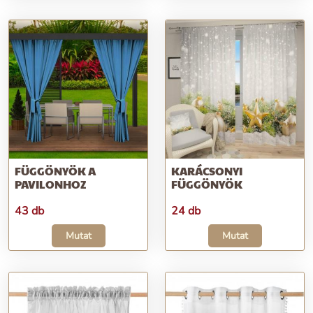
FÜGGÖNYÖK A
KARÁCSONYI
PAVILONHOZ
FÜGGÖNYÖK
43 db
24 db
Mutat
Mutat