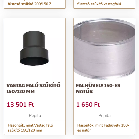
füstcső szűkítő 200/150 Z
füstcső szűkítő vastagfalú
(2mm)
VASTAG FALÚ SZŰKÍTŐ
FALHÜVELY 150-ES
150/120 MM
NATÚR
13 501
Ft
1 650
Ft
Pepita
Pepita
Hasonlók, mint Vastag falú
Hasonlók, mint Falhüvely 150-
szűkítő 150/120 mm
es natúr