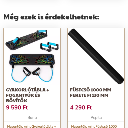
Még ezek is érdekelhetnek:
GYAKORLÓTÁBLA +
FÜSTCSŐ 1000 MM
FOGANTYÚK ÉS
FEKETE FI 130 MM
BŐVÍTŐK
9 590
Ft
4 290
Ft
Bonu
Pepita
Hasonlók, mint Gyakorlótábla +
Hasonlók, mint Füstcső 1000