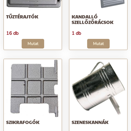
TŰZTÉRAJTÓK
KANDALLÓ
SZELLŐZŐRÁCSOK
16 db
1 db
Mutat
Mutat
SZIKRAFOGÓK
SZENESKANNÁK