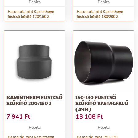
Pepita
Pepita
Hasonlók, mint Kamintherm
Hasonlók, mint Kamintherm
füstcső bővítő 120/150 Z
füstcső bővítő 180/200 Z
KAMINTHERM FÜSTCSŐ
150-130 FÜSTCSŐ
SZŰKÍTŐ 200/150 Z
SZŰKÍTŐ VASTAGFALÚ
(2MM)
7 941
Ft
13 108
Ft
Pepita
Pepita
Hasonlók, mint Kamintherm
Hasonlók, mint 150-130