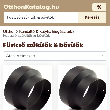
OtthonKatalog.hu
%
Otthon
Kandalló & Kályha kiegészítők
Füstcső szűkítők & bővítők
Füstcső szűkítők & bővítők