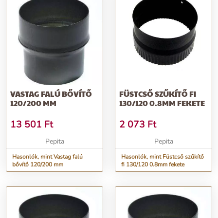
VASTAG FALÚ BŐVÍTŐ
FÜSTCSŐ SZŰKÍTŐ FI
120/200 MM
130/120 0.8MM FEKETE
13 501
Ft
2 073
Ft
Pepita
Pepita
Hasonlók, mint Vastag falú
Hasonlók, mint Füstcső szűkítő
bővítő 120/200 mm
fi 130/120 0.8mm fekete