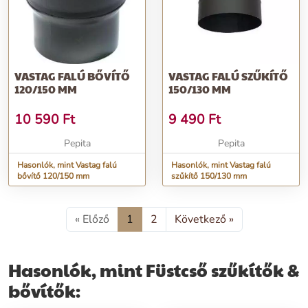
VASTAG FALÚ BŐVÍTŐ
VASTAG FALÚ SZŰKÍTŐ
120/150 MM
150/130 MM
10 590
Ft
9 490
Ft
Pepita
Pepita
Hasonlók, mint Vastag falú
Hasonlók, mint Vastag falú
bővítő 120/150 mm
szűkítő 150/130 mm
« Előző
1
2
Következő »
Hasonlók, mint Füstcső szűkítők &
bővítők: