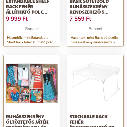
EXTANDABLE SHELF
BASIC SÖTÉTZÖLD
RACK FEHÉR
RUHÁSSZEKRÉNY
ÁLLÍTHATÓ POLC
RENDSZEREZŐ 5
RUHÁSSZEKRÉNYBE -
REKESSZEL -
9 999
Ft
7 559
Ft
COMPACTOR
COMPACTOR
Bonami
Bonami
Hasonlók, mint Extandable
Hasonlók, mint Basic sötétzöld
Shelf Rack fehér állítható polc
ruhásszekrény rendszerező 5
ruhásszekrénybe - Compactor
rekesszel - Compactor
RUHÁSSZEKRÉNY
STACKABLE RACK
ÖLTÖZTETŐS JÁTÉK
FEHÉR