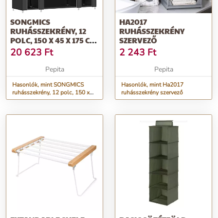
SONGMICS
HA2017
RUHÁSSZEKRÉNY, 12
RUHÁSSZEKRÉNY
POLC, 150 X 45 X 175 CM,
SZERVEZŐ
FEKETE
20 623
Ft
2 243
Ft
Pepita
Pepita
Hasonlók, mint SONGMICS
Hasonlók, mint Ha2017
ruhásszekrény, 12 polc, 150 x
ruhásszekrény szervező
45 x 175 cm, fekete