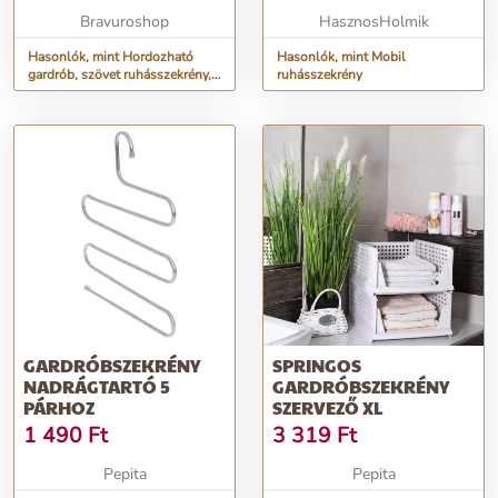
FEKETE
Bravuroshop
HasznosHolmik
Hasonlók, mint Hordozható
Hasonlók, mint Mobil
gardrób, szövet ruhásszekrény,
ruhásszekrény
ruhatároló, 14 polcos, 170 x
170 cm - fekete
GARDRÓBSZEKRÉNY
SPRINGOS
NADRÁGTARTÓ 5
GARDRÓBSZEKRÉNY
PÁRHOZ
SZERVEZŐ XL
1 490
Ft
3 319
Ft
Pepita
Pepita