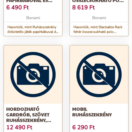
PAPÍRBÁBUVAL ÉS
ÖSSZECSUKHATÓ POLC
KIEGÉSZÍTŐKKEL -
RUHÁSSZEKRÉNYBE -
6 490
Ft
8 619
Ft
DJECO
COMPACTOR
Bonami
Bonami
Hasonlók, mint Ruhásszekrény
Hasonlók, mint Stackable Rack
öltöztetős játék papírbábuval és
fehér összecsukható polc
kiegészítőkkel - Djeco
ruhásszekrénybe - Compactor
HORDOZHATÓ
MOBIL
GARDRÓB, SZÖVET
RUHÁSSZEKRÉNY
RUHÁSSZEKRÉNY,
RUHATÁROLÓ, 14
12 490
Ft
6 290
Ft
POLCOS, 170 X 170 CM -