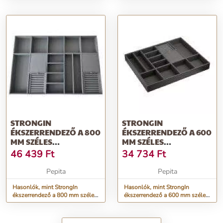
480mm csillapított teljes
620mm csillapított teljes
kihuzású
kihuzású
STRONGIN
STRONGIN
ÉKSZERRENDEZŐ A 800
ÉKSZERRENDEZŐ A 600
MM SZÉLES
MM SZÉLES
GARDRÓBSZEKRÉNY
GARDRÓBSZEKRÉNY
46 439
Ft
34 734
Ft
FIÓKBA
FIÓKBA
Pepita
Pepita
Hasonlók, mint StrongIn
Hasonlók, mint StrongIn
ékszerrendező a 800 mm széles
ékszerrendező a 600 mm széles
gardróbszekrény fiókba
gardróbszekrény fiókba