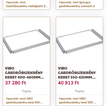
Hasonlók, mint
Hasonlók, mint Springos
Gardróbszekrény nadrágtartó 5
gardróbszekrény szervező xl
párhoz
VIBO
VIBO
GARDRÓBSZEKRÉNY
GARDRÓBSZEKRÉNY
KERET 400-480MM
KERET 550-620MM
CSILLAPÍTOTT TELJES
CSILLAPÍTOTT TELJES
37 280
Ft
40 913
Ft
KIHUZÁSÚ
KIHUZÁSÚ
Pepita
Pepita
Hasonlók, mint VIBO
Hasonlók, mint VIBO
gardróbszekrény keret 400-
gardróbszekrény keret 550-