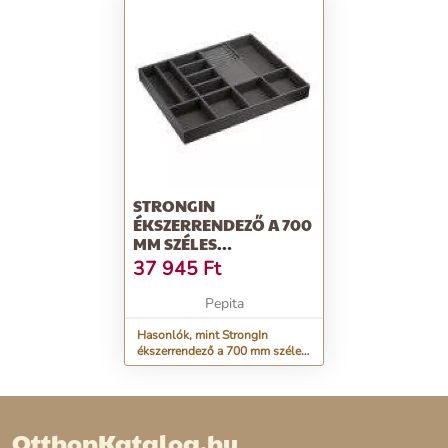
STRONGIN
ÉKSZERRENDEZŐ A 700
MM SZÉLES
GARDRÓBSZEKRÉNY
37 945
Ft
FIÓKBA
Pepita
Hasonlók, mint StrongIn
ékszerrendező a 700 mm széles
gardróbszekrény fiókba
OtthonKatalog.hu