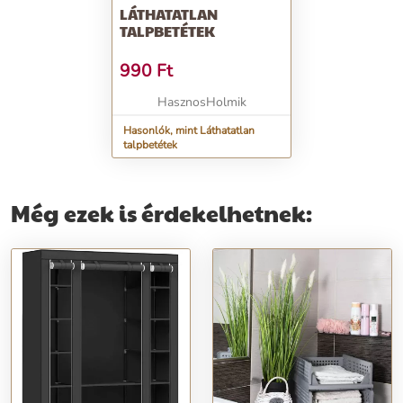
LÁTHATATLAN
TALPBETÉTEK
990
Ft
HasznosHolmik
Hasonlók, mint Láthatatlan
talpbetétek
Még ezek is érdekelhetnek: