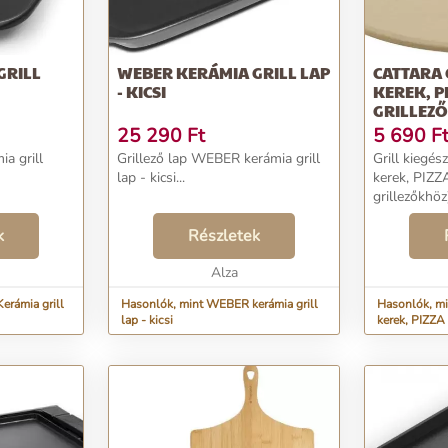
GRILL
WEBER KERÁMIA GRILL LAP
CATTARA 
- KICSI
KEREK, PI
GRILLEZ
25 290
Ft
5 690
F
a grill
Grillező lap WEBER kerámia grill
Grill kiegész
lap - kicsi...
kerek, PIZZ
grillezőkhöz)
k
Részletek
Alza
rámia grill
Hasonlók, mint WEBER kerámia grill
Hasonlók, min
lap - kicsi
kerek, PIZZA
grillezőkhöz)