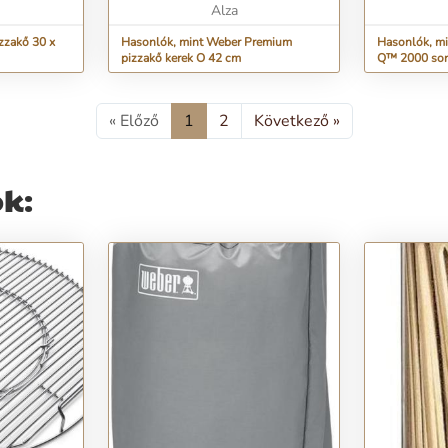
Alza
zzakő 30 x
Hasonlók, mint Weber Premium
Hasonlók, mi
pizzakő kerek O 42 cm
Q™ 2000 sor
« Előző
1
2
Következő »
ok: