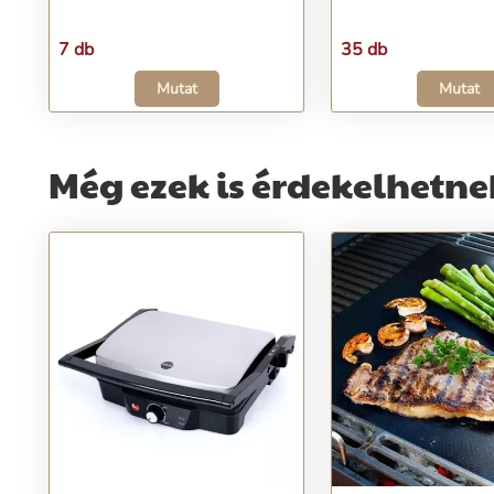
7 db
35 db
Mutat
Mutat
Még ezek is érdekelhetne