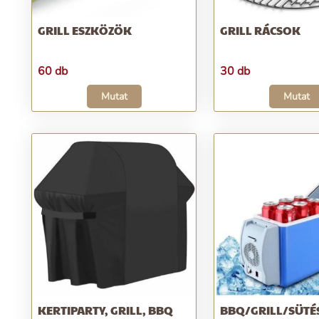
GRILL ESZKÖZÖK
GRILL RÁCSOK
60 db
30 db
Mutat
Mutat
KERTIPARTY, GRILL, BBQ
BBQ/GRILL/SÜTÉ