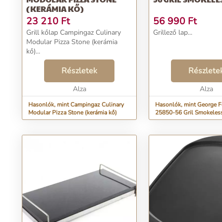
(KERÁMIA KŐ)
23 210
Ft
56 990
Ft
Grill kőlap Campingaz Culinary
Grillező lap...
Modular Pizza Stone (kerámia
kő)...
Részletek
Részlete
Alza
Alza
Hasonlók, mint Campingaz Culinary
Hasonlók, mint George 
Modular Pizza Stone (kerámia kő)
25850-56 Gril Smokele