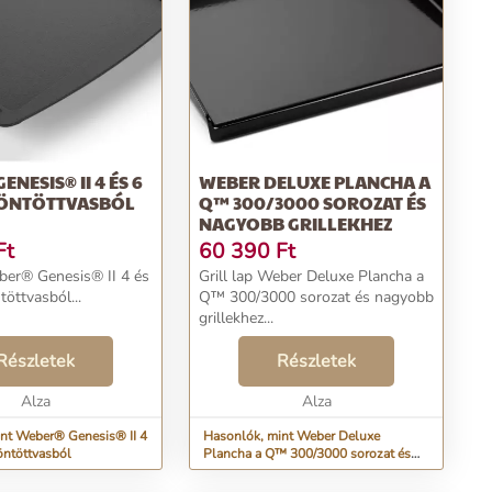
NESIS® II 4 ÉS 6
WEBER DELUXE PLANCHA A
 ÖNTÖTTVASBÓL
Q™ 300/3000 SOROZAT ÉS
NAGYOBB GRILLEKHEZ
Ft
60 390
Ft
eber® Genesis® II 4 és
Grill lap Weber Deluxe Plancha a
töttvasból...
Q™ 300/3000 sorozat és nagyobb
grillekhez...
Részletek
Részletek
Alza
Alza
nt Weber® Genesis® II 4
Hasonlók, mint Weber Deluxe
öntöttvasból
Plancha a Q™ 300/3000 sorozat és
nagyobb grillekhez