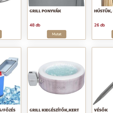
GRILL PONYVÁK
HÚSTŰK, 
48 db
26 db
Mutat
S/FŐZÉS
GRILL KIEGÉSZÍTŐK,KERT
VÉSŐK