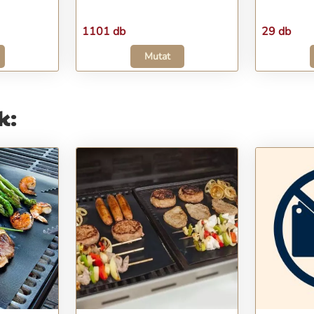
1101 db
29 db
Mutat
k: