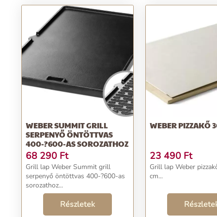
WEBER SUMMIT GRILL
WEBER PIZZAKŐ 3
SERPENYŐ ÖNTÖTTVAS
400-?600-AS SOROZATHOZ
68 290
Ft
23 490
Ft
Grill lap Weber Summit grill
Grill lap Weber pizzak
serpenyő öntöttvas 400-?600-as
cm...
sorozathoz...
Részletek
Részlete