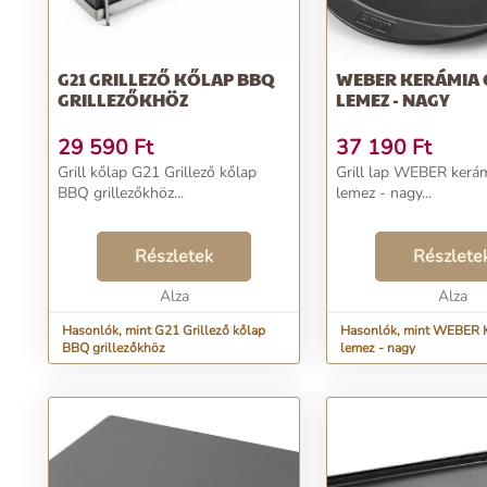
G21 GRILLEZŐ KŐLAP BBQ
WEBER KERÁMIA 
GRILLEZŐKHÖZ
LEMEZ - NAGY
29 590
Ft
37 190
Ft
Grill kőlap G21 Grillező kőlap
Grill lap WEBER kerámi
BBQ grillezőkhöz...
lemez - nagy...
Részletek
Részlete
Alza
Alza
Hasonlók, mint G21 Grillező kőlap
Hasonlók, mint WEBER Ke
BBQ grillezőkhöz
lemez - nagy