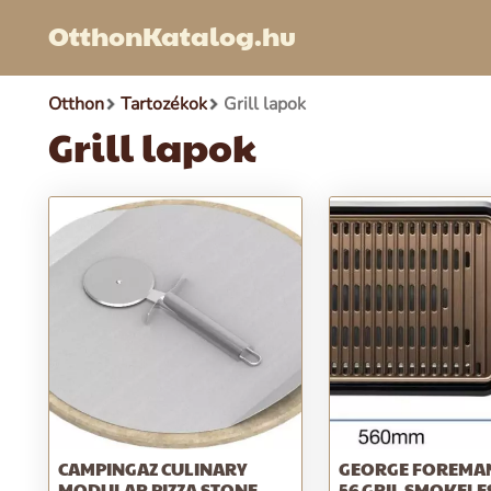
OtthonKatalog.hu
Otthon
Tartozékok
Grill lapok
Grill lapok
CAMPINGAZ CULINARY
GEORGE FOREMAN
MODULAR PIZZA STONE
56 GRIL SMOKELE