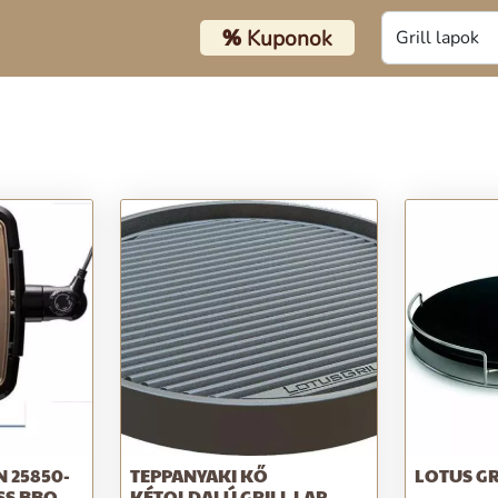
%
Kuponok
 25850-
TEPPANYAKI KŐ
LOTUS GR
SS BBQ
KÉTOLDALÚ GRILL LAP