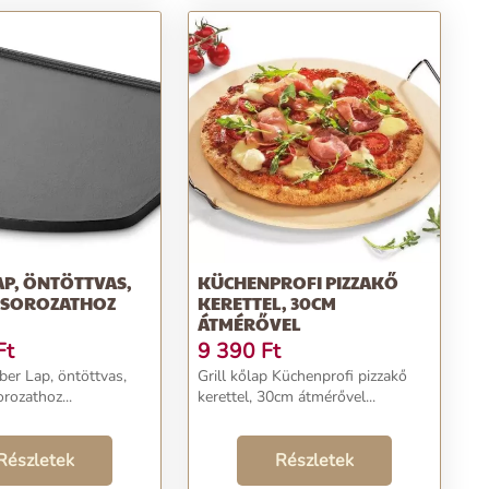
P, ÖNTÖTTVAS,
KÜCHENPROFI PIZZAKŐ
 SOROZATHOZ
KERETTEL, 30CM
ÁTMÉRŐVEL
Ft
9 390
Ft
ber Lap, öntöttvas,
Grill kőlap Küchenprofi pizzakő
ozathoz...
kerettel, 30cm átmérővel...
Részletek
Részletek