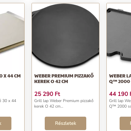
0 X 44 CM
WEBER PREMIUM PIZZAKŐ
WEBER LA
KEREK O 42 CM
Q™ 2000
25 290
Ft
44 190
ő 30 x 44
Grill lap Weber Premium pizzakő
Grill lap We
kerek O 42 cm...
Q™ 2000 sor
k
Részletek