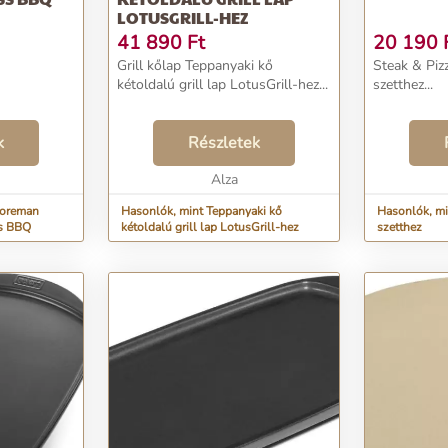
LOTUSGRILL-HEZ
41 890
Ft
20 190
Grill kőlap Teppanyaki kő
Steak & Piz
kétoldalú grill lap LotusGrill-hez...
szetthez...
k
Részletek
Alza
Foreman
Hasonlók, mint Teppanyaki kő
Hasonlók, mi
ss BBQ
kétoldalú grill lap LotusGrill-hez
szetthez