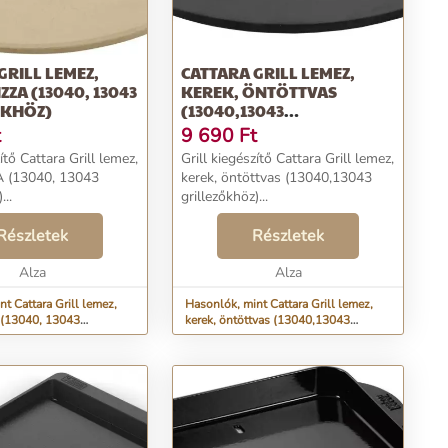
GRILL LEMEZ,
CATTARA GRILL LEMEZ,
ZZA (13040, 13043
KEREK, ÖNTÖTTVAS
ŐKHÖZ)
(13040,13043
GRILLEZŐKHÖZ)
t
9 690
Ft
ítő Cattara Grill lemez,
Grill kiegészítő Cattara Grill lemez,
A (13040, 13043
kerek, öntöttvas (13040,13043
...
grillezőkhöz)...
Részletek
Részletek
Alza
Alza
t Cattara Grill lemez,
Hasonlók, mint Cattara Grill lemez,
 (13040, 13043
kerek, öntöttvas (13040,13043
grillezőkhöz)