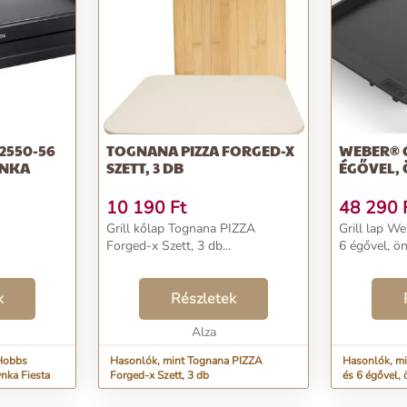
2550-56
TOGNANA PIZZA FORGED-X
WEBER® GE
ÝNKA
SZETT, 3 DB
ÉGŐVEL,
10 190
Ft
48 290
Grill kőlap Tognana PIZZA
Grill lap W
Forged-x Szett, 3 db...
6 égővel, ön
k
Részletek
Alza
 Hobbs
Hasonlók, mint Tognana PIZZA
Hasonlók, mi
nka Fiesta
Forged-x Szett, 3 db
és 6 égővel, 