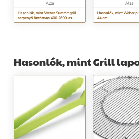
Alza
Alza
Hasonlók, mint Weber Summit grill
Hasonlók, mint Weber pi
serpenyő öntöttvas 400-?600-as
44 cm
sorozathoz
Hasonlók, mint Grill lap