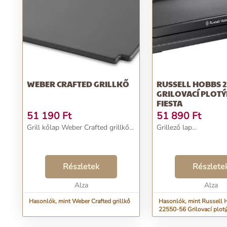
WEBER CRAFTED GRILLKŐ
RUSSELL HOBBS 2
GRILOVACÍ PLOT
FIESTA
51 190
Ft
51 890
Ft
Grill kőlap Weber Crafted grillkő...
Grillező lap...
Részletek
Részlete
Alza
Alza
Hasonlók, mint Weber Crafted grillkő
Hasonlók, mint Russell
22550-56 Grilovací plotý