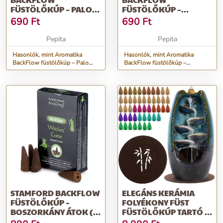
FÜSTÖLŐKÚP – PALO
FÜSTÖLŐKÚP –
SANTO (10 DB)
LEVENDULA (10 DB)
690
Ft
690
Ft
Pepita
Pepita
Hasonlók, mint Aromatika
Hasonlók, mint Aromatika
BackFlow füstölőkúp – Palo
BackFlow füstölőkúp –
Santo (10 db)
Levendula (10 db)
STAMFORD BACKFLOW
ELEGÁNS KERÁMIA
FÜSTÖLŐKÚP –
FOLYÉKONY FÜST
BOSZORKÁNY ÁTOK (12
FÜSTÖLŐKÚP TARTÓ -
DB)
VÍZESÉS HATÁS - 55