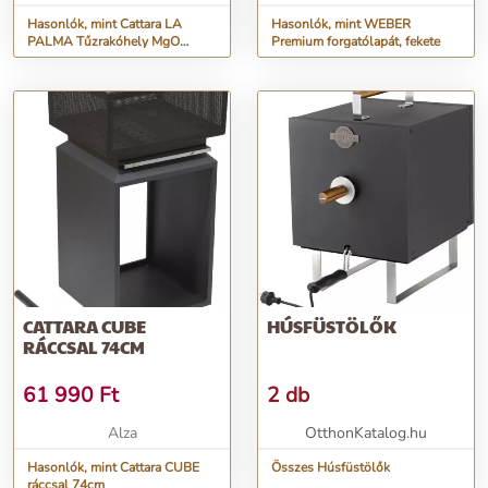
Hasonlók, mint Cattara LA
Hasonlók, mint WEBER
PALMA Tűzrakóhely MgO
Premium forgatólapát, fekete
szürke
CATTARA CUBE
HÚSFÜSTÖLŐK
RÁCCSAL 74CM
61 990
Ft
2 db
Alza
OtthonKatalog.hu
Hasonlók, mint Cattara CUBE
Összes Húsfüstölők
ráccsal 74cm