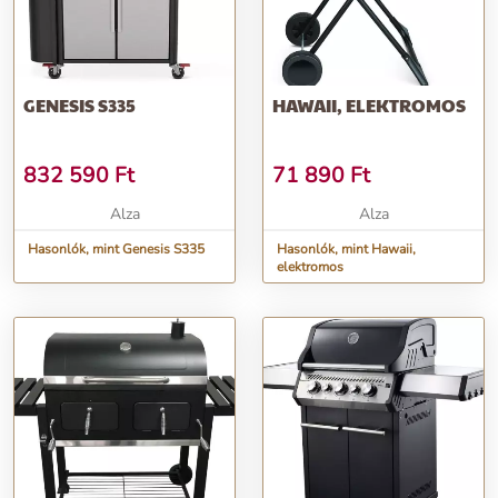
GENESIS S335
HAWAII, ELEKTROMOS
832 590
Ft
71 890
Ft
Alza
Alza
Hasonlók, mint Genesis S335
Hasonlók, mint Hawaii,
elektromos