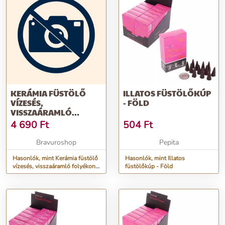
KERÁMIA FÜSTÖLŐ
ILLATOS FÜSTÖLŐKÚP
VÍZESÉS,
- FÖLD
VISSZAÁRAMLÓ
FOLYÉKONY FÜSTTEL,
4 690
Ft
504
Ft
FÜSTÖLŐKÚP TARTÓ +
55 DB FÜSTÖLŐKÚP
Bravuroshop
Pepita
Hasonlók, mint Kerámia füstölő
Hasonlók, mint Illatos
vízesés, visszaáramló folyékony
füstölőkúp - Föld
füsttel, füstölőkúp tartó + 55 db
füstölőkúp