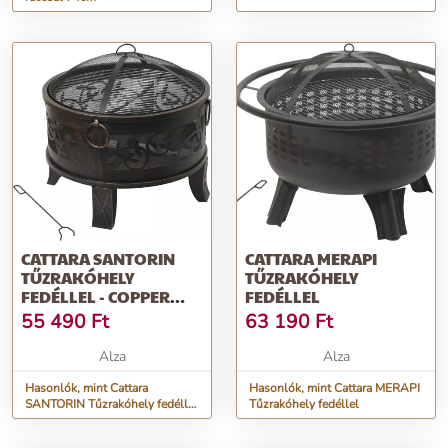
CATTARA SANTORIN
CATTARA MERAPI
TŰZRAKÓHELY
TŰZRAKÓHELY
FEDÉLLEL - COPPER
FEDÉLLEL
PATINA
55 490
Ft
63 190
Ft
Alza
Alza
Hasonlók, mint Cattara
Hasonlók, mint Cattara MERAPI
SANTORIN Tűzrakóhely fedéllel
Tűzrakóhely fedéllel
- copper patina