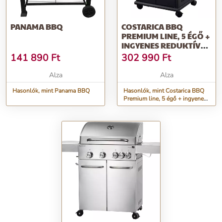
PANAMA BBQ
COSTARICA BBQ
PREMIUM LINE, 5 ÉGŐ +
INGYENES REDUKTÍV
SZELEP
141 890
Ft
302 990
Ft
Alza
Alza
Hasonlók, mint Panama BBQ
Hasonlók, mint Costarica BBQ
Premium line, 5 égő + ingyenes
reduktív szelep