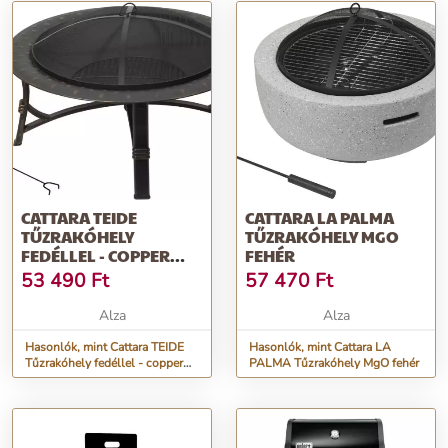
CATTARA TEIDE
CATTARA LA PALMA
TŰZRAKÓHELY
TŰZRAKÓHELY MGO
FEDÉLLEL - COPPER
FEHÉR
PATINA
53 490
Ft
57 470
Ft
Alza
Alza
Hasonlók, mint Cattara TEIDE
Hasonlók, mint Cattara LA
Tűzrakóhely fedéllel - copper
PALMA Tűzrakóhely MgO fehér
patina