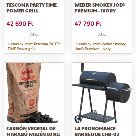
TESCOMA PARTY TIME
WEBER SMOKEY JOE®
POWER GRILL
PREMIUM - IVORY
42 690
Ft
47 790
Ft
Alza
Alza
Hasonlók, mint Tescoma PARTY
Hasonlók, mint Weber Smokey
TIME Power grill
Joe® Premium - Ivory
CARBÓN VEGETAL DE
LA PROROMANCE
MARABÚ FASZÉN 10 KG
BARBEQUE CHB-02