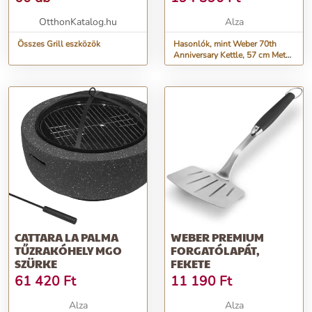
OtthonKatalog.hu
Alza
Összes Grill eszközök
Hasonlók, mint Weber 70th
Anniversary Kettle, 57 cm Metal
Grey
CATTARA LA PALMA
WEBER PREMIUM
TŰZRAKÓHELY MGO
FORGATÓLAPÁT,
SZÜRKE
FEKETE
61 420
Ft
11 190
Ft
Alza
Alza