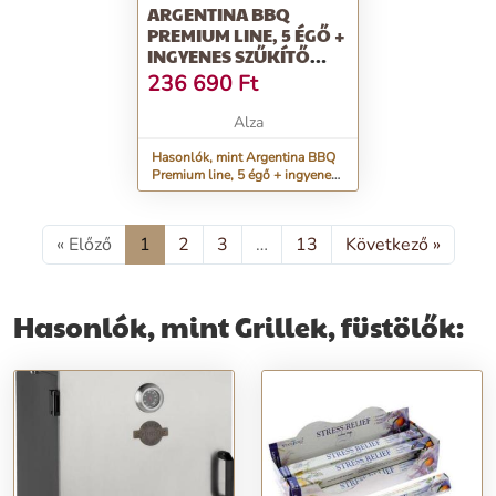
ARGENTINA BBQ
PREMIUM LINE, 5 ÉGŐ +
INGYENES SZŰKÍTŐ
SZELEP
236 690
Ft
Alza
Hasonlók, mint Argentina BBQ
Premium line, 5 égő + ingyenes
szűkítő szelep
« Előző
1
2
3
…
13
Következő »
Hasonlók, mint Grillek, füstölők: