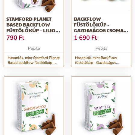
STAMFORD PLANET
BACKFLOW
BASED BACKFLOW
FÜSTÖLŐKÚP -
FÜSTÖLŐKÚP – LILIOM
GAZDASÁGOS CSOMAG
– 12 DB
(40 DB)
790
Ft
1 690
Ft
Pepita
Pepita
Hasonlók, mint Stamford Planet
Hasonlók, mint BackFlow
Based backflow füstölőkúp –
füstölőkúp - Gazdaságos
Liliom – 12 db
csomag (40 db)