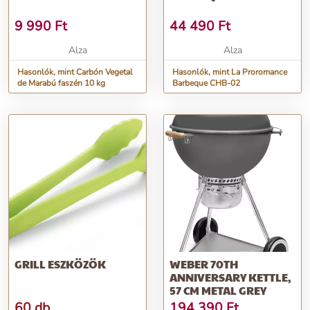
9 990
Ft
44 490
Ft
Alza
Alza
Hasonlók, mint Carbón Vegetal
Hasonlók, mint La Proromance
de Marabú faszén 10 kg
Barbeque CHB-02
GRILL ESZKÖZÖK
WEBER 70TH
ANNIVERSARY KETTLE,
57 CM METAL GREY
60 db
194 390
Ft