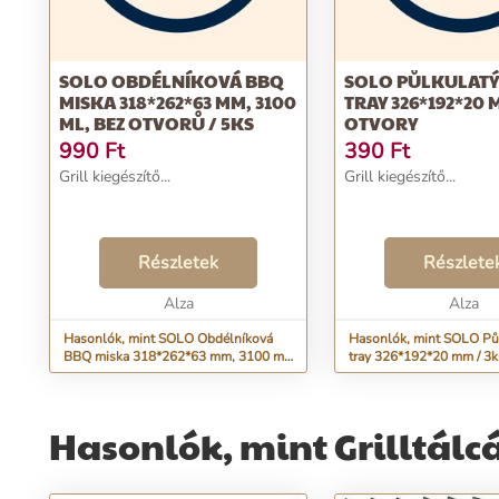
SOLO OBDÉLNÍKOVÁ BBQ
SOLO PŮLKULATÝ
MISKA 318*262*63 MM, 3100
TRAY 326*192*20 M
ML, BEZ OTVORŮ / 5KS
OTVORY
990
Ft
390
Ft
Grill kiegészítő...
Grill kiegészítő...
Részletek
Részlete
Alza
Alza
Hasonlók, mint SOLO Obdélníková
Hasonlók, mint SOLO Pů
BBQ miska 318*262*63 mm, 3100 ml,
tray 326*192*20 mm / 3k
bez otvorů / 5ks
Hasonlók, mint Grilltálc