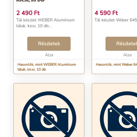
2 490
Ft
4 590
Ft
Tál készlet WEBER Alumínium
Tál készlet Weber 6454
tálak, kicsi, 10 db...
Részletek
Részlete
Alza
Alza
Hasonlók, mint WEBER Alumínium
Hasonlók, mint Weber 6
tálak, kicsi, 10 db