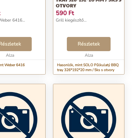
OTVORY
t
590
Ft
Weber 6416...
Grill kiegészítő...
Részletek
Részletek
Alza
Alza
int Weber 6416
Hasonlók, mint SOLO Půlkulatý BBQ
tray 326*192*20 mm / 5ks s otvory