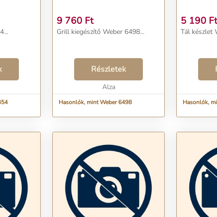
9 760
Ft
5 190
F
...
Grill kiegészítő Weber 6498...
Tál készlet 
k
Részletek
Alza
454
Hasonlók, mint Weber 6498
Hasonlók, m