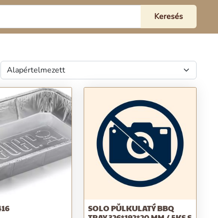
416
SOLO PŮLKULATÝ BBQ
TRAY 326*192*20 MM / 5KS S