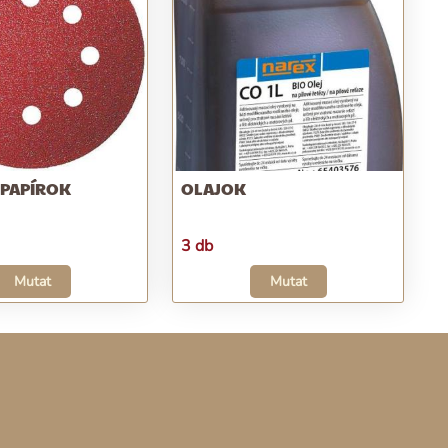
ÓPAPÍROK
OLAJOK
3 db
Mutat
Mutat