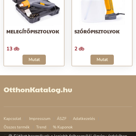
MELEGÍTŐPISZTOLYOK
SZÓRÓPISZTOLYOK
13 db
2 db
Mutat
Mutat
OtthonKatalog.hu
Kapcsolat
Impresszum
ÁSZF
Adatkezelés
Összes termék
Trend
% Kuponok
© 2026 OtthonKatalog.hu