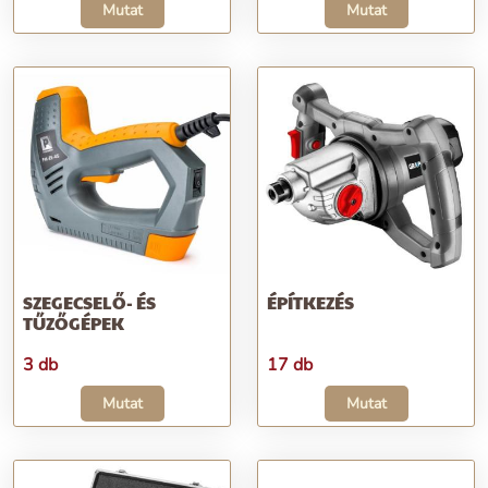
Mutat
Mutat
SZEGECSELŐ- ÉS
ÉPÍTKEZÉS
TŰZŐGÉPEK
3 db
17 db
Mutat
Mutat