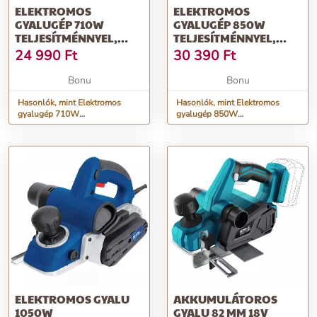
ELEKTROMOS
ELEKTROMOS
GYALUGÉP 710W
GYALUGÉP 850W
TELJESÍTMÉNNYEL,
TELJESÍTMÉNNYEL,
52G607GRAFIT
59G678 GRAFIT
24 990
Ft
30 390
Ft
Bonu
Bonu
Hasonlók, mint Elektromos
Hasonlók, mint Elektromos
gyalugép 710W
gyalugép 850W
teljesítménnyel,
teljesítménnyel, 59G678
52G607GRAFIT
GRAFIT
ELEKTROMOS GYALU
AKKUMULÁTOROS
1050W
GYALU 82 MM 18V