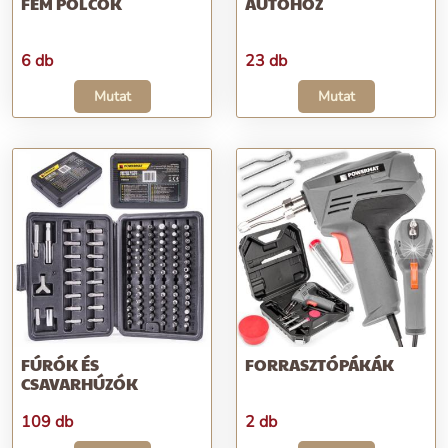
FÉM POLCOK
AUTÓHOZ
6 db
23 db
Mutat
Mutat
FÚRÓK ÉS
FORRASZTÓPÁKÁK
CSAVARHÚZÓK
109 db
2 db