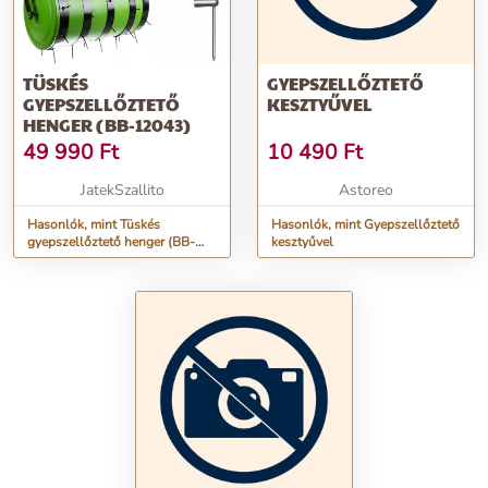
TÜSKÉS
GYEPSZELLŐZTETŐ
GYEPSZELLŐZTETŐ
KESZTYŰVEL
HENGER (BB-12043)
49 990
Ft
10 490
Ft
JatekSzallito
Astoreo
Hasonlók, mint Tüskés
Hasonlók, mint Gyepszellőztető
gyepszellőztető henger (BB-
kesztyűvel
12043)