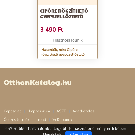
CIPŐRE RÖGZÍTHETŐ
GYEPSZELLŐZTETŐ
3 490
Ft
HasznosHolmik
Hasonlók, mint Cipőre
rögzíthető gyepszellőztető
OtthonKatalog.hu
Kapcsolat
Impresszum
ÁSZF
Adatkezelés
Összes termék
Trend
% Kuponok
© 2026 OtthonKatalog.hu
🍪 Sütiket használunk a legjobb felhasználói élmény érdekében.
Részletek
Elfogadom