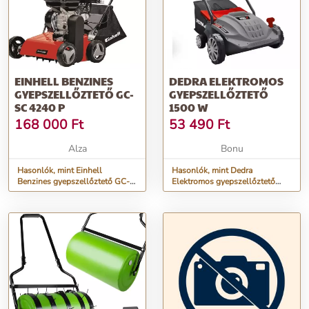
EINHELL BENZINES
DEDRA ELEKTROMOS
GYEPSZELLŐZTETŐ GC-
GYEPSZELLŐZTETŐ
SC 4240 P
1500 W
168 000
Ft
53 490
Ft
Alza
Bonu
Hasonlók, mint Einhell
Hasonlók, mint Dedra
Benzines gyepszellőztető GC-
Elektromos gyepszellőztető
SC 4240 P
1500 W