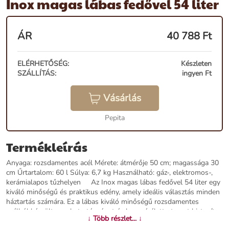
Inox magas lábas fedővel 54 liter
ÁR
40 788
Ft
ELÉRHETŐSÉG:
Készleten
SZÁLLÍTÁS:
ingyen Ft
Vásárlás
Pepita
Termékleírás
Anyaga: rozsdamentes acél Mérete: átmérője 50 cm; magassága 30
cm Űrtartalom: 60 l Súlya: 6,7 kg Használható: gáz-, elektromos-,
kerámialapos tűzhelyen Az Inox magas lábas fedővel 54 liter egy
kiváló minőségű és praktikus edény, amely ideális választás minden
háztartás számára. Ez a lábas kiváló minőségű rozsdamentes
acélból készült, amely tartósságot és hosszú élettartamot biztosít.
↓ Több részlet... ↓
A lábas 54 literes kapacitással rendelkezik, így elegendő helyet