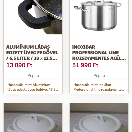
ALUMÍNIUM LÁBAS
INOXIBAR
EDZETT ÜVEG FEDŐVEL
PROFESSIONAL LINE
/ 6,5 LITER / 28 × 12,5
ROZSDAMENTES ACÉL
CM
MAGAS LÁBAS
13 090
Ft
51 990
Ft
FEDŐVEL...
Pepita
Pepita
Hasonlók, mint Alumínium
Hasonlók, mint Inoxibar
lábas edzett üveg fedővel / 6,5
Professional line rozsdamentes
liter / 28 × 12,5 cm
acél magas lábas fedővel...