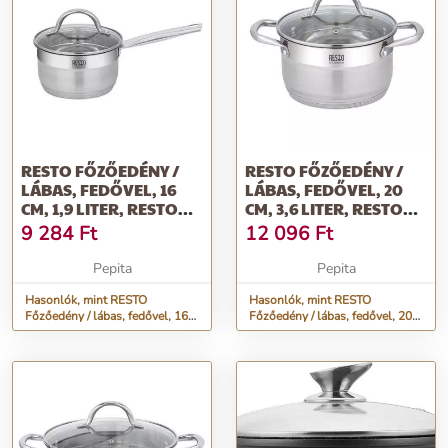
RESTO FŐZŐEDÉNY /
RESTO FŐZŐEDÉNY /
LÁBAS, FEDŐVEL, 16
LÁBAS, FEDŐVEL, 20
CM, 1,9 LITER, RESTO
CM, 3,6 LITER, RESTO
&QUOT;RIGEL...
&QUOT;RIGEL...
9 284
Ft
12 096
Ft
Pepita
Pepita
Hasonlók, mint RESTO
Hasonlók, mint RESTO
Főzőedény / lábas, fedővel, 16
Főzőedény / lábas, fedővel, 20
cm, 1,9 liter, RESTO
cm, 3,6 liter, RESTO
&quot;Rigel...
&quot;Rigel...