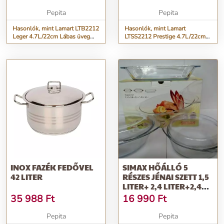
Pepita
Pepita
Hasonlók, mint Lamart LTB2212
Hasonlók, mint Lamart
Leger 4.7L/22cm Lábas üveg
LTSS2212 Prestige 4.7L/22cm
fedővel - Inox
Lábas üveg fedővel - Inox
INOX FAZÉK FEDŐVEL
SIMAX HŐÁLLÓ 5
42 LITER
RÉSZES JÉNAI SZETT 1,5
LITER+ 2,4 LITER+2,4
LITER
35 988
Ft
16 990
Ft
Pepita
Pepita