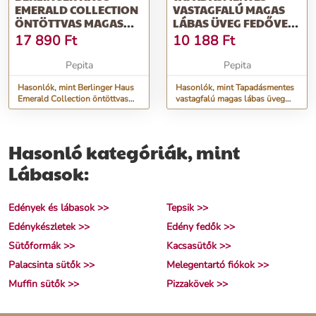
EMERALD COLLECTION
VASTAGFALÚ MAGAS
ÖNTÖTTVAS MAGAS
LÁBAS ÜVEG FEDŐVEL
LÁBAS FEDŐVEL, 20 CM
24CM BRONZ
17 890
Ft
10 188
Ft
Pepita
Pepita
Hasonlók, mint Berlinger Haus
Hasonlók, mint Tapadásmentes
Emerald Collection öntöttvas
vastagfalú magas lábas üveg
magas lábas fedővel, 20 cm
fedővel 24cm bronz
Hasonló kategóriák, mint
Lábasok:
Edények és lábasok >>
Tepsik >>
Edénykészletek >>
Edény fedők >>
Sütőformák >>
Kacsasütők >>
Palacsinta sütők >>
Melegentartó fiókok >>
Muffin sütők >>
Pizzakövek >>