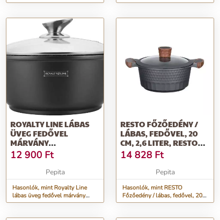
cm, 3 liter
cm, 2 liter
ROYALTY LINE LÁBAS
RESTO FŐZŐEDÉNY /
ÜVEG FEDŐVEL
LÁBAS, FEDŐVEL, 20
MÁRVÁNY
CM, 2,6 LITER, RESTO
BEVONATTAL 28CM, 5,7
&QUOT;CAPELL...
12 900
Ft
14 828
Ft
LITER
Pepita
Pepita
Hasonlók, mint Royalty Line
Hasonlók, mint RESTO
lábas üveg fedővel márvány
Főzőedény / lábas, fedővel, 20
bevonattal 28cm, 5,7 liter
cm, 2,6 liter, RESTO
&quot;Capell...