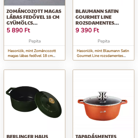
ZOMÁNCOZOTT MAGAS
BLAUMANN SATIN
LÁBAS FEDŐVEL 18 CM
GOURMET LINE
GYÜMÖLCS
ROZSDAMENTES
MOTÍVUMMAL
MAGAS LÁBAS ÜVEG
5 890
Ft
9 390
Ft
FEDŐVEL...
Pepita
Pepita
Hasonlók, mint Zománcozott
Hasonlók, mint Blaumann Satin
magas lábas fedővel 18 cm
Gourmet Line rozsdamentes
gyümölcs motívummal
magas lábas üveg fedővel...
BERLINGER HAUS
TAPADÁSMENTES