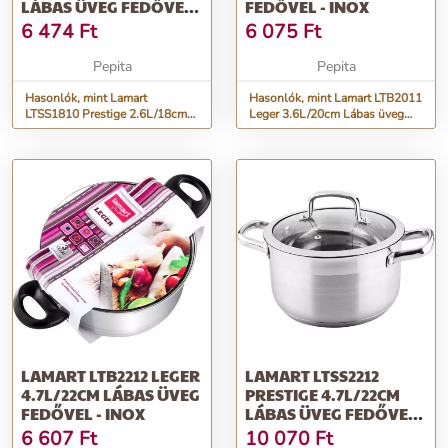
LÁBAS ÜVEG FEDŐVEL -
FEDŐVEL - INOX
INOX
6 474
Ft
6 075
Ft
Pepita
Pepita
Hasonlók, mint Lamart
Hasonlók, mint Lamart LTB2011
LTSS1810 Prestige 2.6L/18cm
Leger 3.6L/20cm Lábas üveg
Lábas üveg fedővel - Inox
fedővel - Inox
LAMART LTB2212 LEGER
LAMART LTSS2212
4.7L/22CM LÁBAS ÜVEG
PRESTIGE 4.7L/22CM
FEDŐVEL - INOX
LÁBAS ÜVEG FEDŐVEL -
INOX
6 607
Ft
10 070
Ft