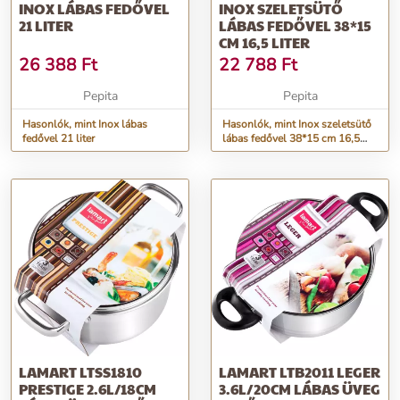
INOX LÁBAS FEDŐVEL
INOX SZELETSÜTŐ
21 LITER
LÁBAS FEDŐVEL 38*15
CM 16,5 LITER
26 388
Ft
22 788
Ft
Pepita
Pepita
Hasonlók, mint Inox lábas
Hasonlók, mint Inox szeletsütő
fedővel 21 liter
lábas fedővel 38*15 cm 16,5
liter
LAMART LTSS1810
LAMART LTB2011 LEGER
PRESTIGE 2.6L/18CM
3.6L/20CM LÁBAS ÜVEG