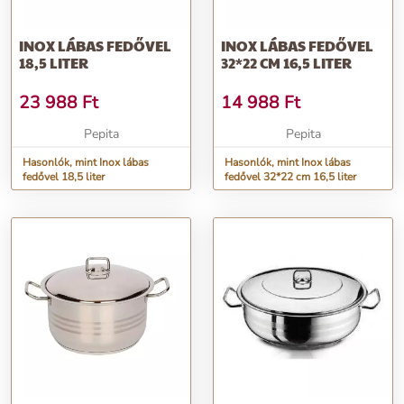
vásároljon egyet még ma, és tapasztalja meg a kiváló minőséget és
a praktikusságot!
INOX LÁBAS FEDŐVEL
INOX LÁBAS FEDŐVEL
18,5 LITER
32*22 CM 16,5 LITER
További információk>>
23 988
Ft
14 988
Ft
Pepita
Pepita
Hasonlók, mint Inox lábas
Hasonlók, mint Inox lábas
fedővel 18,5 liter
fedővel 32*22 cm 16,5 liter