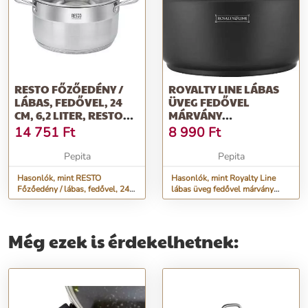
RESTO FŐZŐEDÉNY /
ROYALTY LINE LÁBAS
LÁBAS, FEDŐVEL, 24
ÜVEG FEDŐVEL
CM, 6,2 LITER, RESTO
MÁRVÁNY
&QUOT;RIGEL...
BEVONATTAL 20CM, 2,5
14 751
Ft
8 990
Ft
LITER
Pepita
Pepita
Hasonlók, mint RESTO
Hasonlók, mint Royalty Line
Főzőedény / lábas, fedővel, 24
lábas üveg fedővel márvány
cm, 6,2 liter, RESTO
bevonattal 20cm, 2,5 liter
&quot;Rigel...
Még ezek is érdekelhetnek: