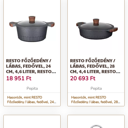
RESTO FŐZŐEDÉNY /
RESTO FŐZŐEDÉNY /
LÁBAS, FEDŐVEL, 24
LÁBAS, FEDŐVEL, 28
CM, 4,6 LITER, RESTO
CM, 4,4 LITER, RESTO
&QUOT;CAPELL...
&QUOT;CAPELL...
18 951
Ft
20 693
Ft
Pepita
Pepita
Hasonlók, mint RESTO
Hasonlók, mint RESTO
Főzőedény / lábas, fedővel, 24
Főzőedény / lábas, fedővel, 28
cm, 4,6 liter, RESTO
cm, 4,4 liter, RESTO
&quot;Capell...
&quot;Capell...