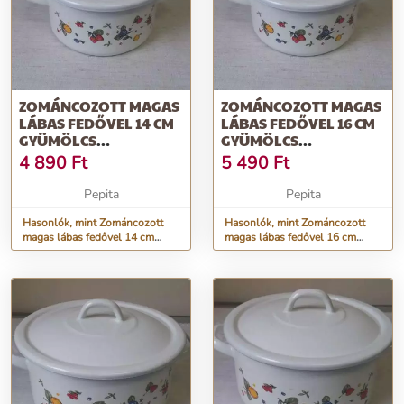
ZOMÁNCOZOTT MAGAS
ZOMÁNCOZOTT MAGAS
LÁBAS FEDŐVEL 14 CM
LÁBAS FEDŐVEL 16 CM
GYÜMÖLCS
GYÜMÖLCS
MOTÍVUMMAL
MOTÍVUMMAL
4 890
Ft
5 490
Ft
Pepita
Pepita
Hasonlók, mint Zománcozott
Hasonlók, mint Zománcozott
magas lábas fedővel 14 cm
magas lábas fedővel 16 cm
gyümölcs motívummal
gyümölcs motívummal