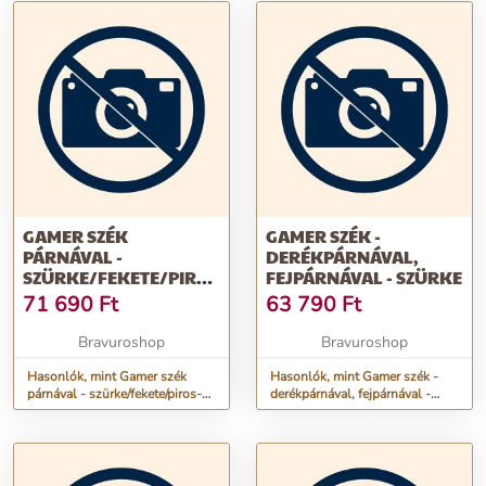
GAMER SZÉK
GAMER SZÉK -
PÁRNÁVAL -
DERÉKPÁRNÁVAL,
SZÜRKE/FEKETE/PIROS-
FEJPÁRNÁVAL - SZÜRKE
84 X 52 / 48 X 50 CM
71 690
Ft
63 790
Ft
Bravuroshop
Bravuroshop
Hasonlók, mint Gamer szék
Hasonlók, mint Gamer szék -
párnával - szürke/fekete/piros-
derékpárnával, fejpárnával -
84 x 52 / 48 x 50 cm
szürke