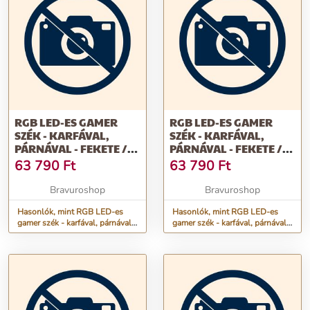
RGB LED-ES GAMER
RGB LED-ES GAMER
SZÉK - KARFÁVAL,
SZÉK - KARFÁVAL,
PÁRNÁVAL - FEKETE /
PÁRNÁVAL - FEKETE /
PIROS
ZÖLD
63 790
Ft
63 790
Ft
Bravuroshop
Bravuroshop
Hasonlók, mint RGB LED-es
Hasonlók, mint RGB LED-es
gamer szék - karfával, párnával -
gamer szék - karfával, párnával -
fekete / piros
fekete / zöld