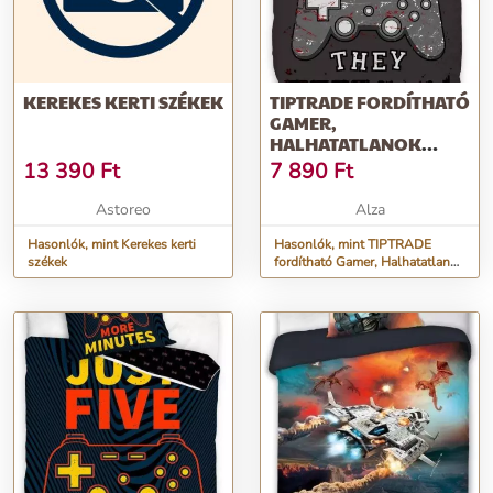
KEREKES KERTI SZÉKEK
TIPTRADE FORDÍTHATÓ
GAMER,
HALHATATLANOK
140×200 CM
13 390
Ft
7 890
Ft
Astoreo
Alza
Hasonlók, mint Kerekes kerti
Hasonlók, mint TIPTRADE
székek
fordítható Gamer, Halhatatlanok
140×200 cm