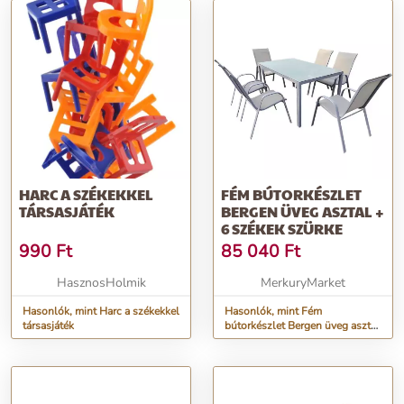
HARC A SZÉKEKKEL
FÉM BÚTORKÉSZLET
TÁRSASJÁTÉK
BERGEN ÜVEG ASZTAL +
6 SZÉKEK SZÜRKE
990
Ft
85 040
Ft
HasznosHolmik
MerkuryMarket
Hasonlók, mint Harc a székekkel
Hasonlók, mint Fém
társasjáték
bútorkészlet Bergen üveg asztal
+ 6 székek szürke