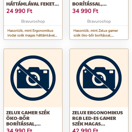
HÁTTÁMLÁVAL FEKETE
BORÍTÁSSAL,
SZÍNBEN, KRÓM
LÁBTARTÓVAL,
24 990
Ft
34 990
Ft
LÁBAKKAL
KARFÁFAL FEKETE-KÉK
Bravuroshop
Bravuroshop
Hasonlók, mint Ergonomikus
Hasonlók, mint Zelux gamer
irodai szék magas háttámlával
szék öko-bőr borítással,
fekete színben, króm lábakkal
lábtartóval, karfáfal fekete-kék
ZELUX GAMER SZÉK
ZELUX ERGONOMIKUS
ÖKO-BŐR
RGB LED-ES GAMER
BORÍTÁSSAL,
SZÉK MAGAS
LÁBTARTÓVAL,
HÁTTÁMLÁVAL, KÉK-
34 990
Ft
42 990
Ft