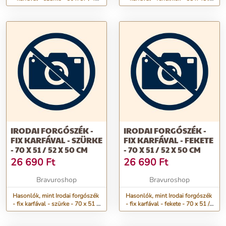
x 52 cm
50 x 50 cm
IRODAI FORGÓSZÉK -
IRODAI FORGÓSZÉK -
FIX KARFÁVAL - SZÜRKE
FIX KARFÁVAL - FEKETE
- 70 X 51 / 52 X 50 CM
- 70 X 51 / 52 X 50 CM
26 690
Ft
26 690
Ft
Bravuroshop
Bravuroshop
Hasonlók, mint Irodai forgószék
Hasonlók, mint Irodai forgószék
- fix karfával - szürke - 70 x 51 /
- fix karfával - fekete - 70 x 51 /
52 x 50 cm
52 x 50 cm