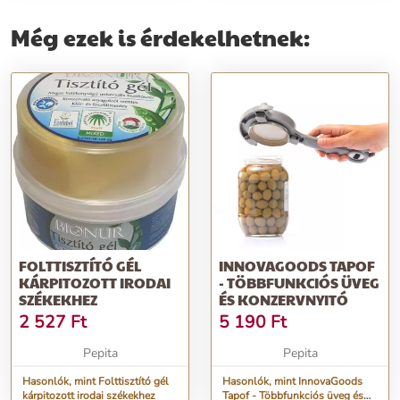
Még ezek is érdekelhetnek:
FOLTTISZTÍTÓ GÉL
INNOVAGOODS TAPOF
KÁRPITOZOTT IRODAI
- TÖBBFUNKCIÓS ÜVEG
SZÉKEKHEZ
ÉS KONZERVNYITÓ
2 527
Ft
5 190
Ft
Pepita
Pepita
Hasonlók, mint Folttisztító gél
Hasonlók, mint InnovaGoods
kárpitozott irodai székekhez
Tapof - Többfunkciós üveg és