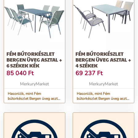
FÉM BÚTORKÉSZLET
FÉM BÚTORKÉSZLET
BERGEN ÜVEG ASZTAL +
BERGEN ÜVEG ASZTAL +
6 SZÉKEK KÉK
4 SZÉKEK
85 040
Ft
69 237
Ft
MerkuryMarket
MerkuryMarket
Hasonlók, mint Fém
Hasonlók, mint Fém
bútorkészlet Bergen üveg asztal
bútorkészlet Bergen üveg asztal
+ 6 székek kék
+ 4 székek