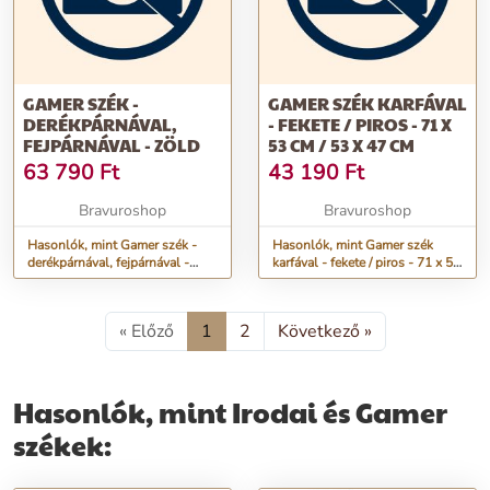
GAMER SZÉK -
GAMER SZÉK KARFÁVAL
DERÉKPÁRNÁVAL,
- FEKETE / PIROS - 71 X
FEJPÁRNÁVAL - ZÖLD
53 CM / 53 X 47 CM
63 790
Ft
43 190
Ft
Bravuroshop
Bravuroshop
Hasonlók, mint Gamer szék -
Hasonlók, mint Gamer szék
derékpárnával, fejpárnával -
karfával - fekete / piros - 71 x 53
zöld
cm / 53 x 47 cm
« Előző
1
2
Következő »
Hasonlók, mint Irodai és Gamer
székek: