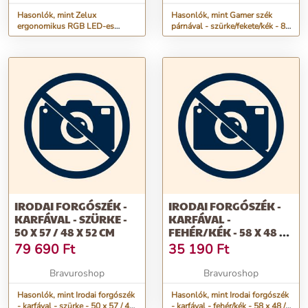
Hasonlók, mint Zelux
Hasonlók, mint Gamer szék
ergonomikus RGB LED-es
párnával - szürke/fekete/kék - 84
gamer szék magas háttámlával,
x 52 / 48 x 50 cm
piros-fekete színben, króm
lábakkal
IRODAI FORGÓSZÉK -
IRODAI FORGÓSZÉK -
KARFÁVAL - SZÜRKE -
KARFÁVAL -
50 X 57 / 48 X 52 CM
FEHÉR/KÉK - 58 X 48 /
50 X 50 CM
79 690
Ft
35 190
Ft
Bravuroshop
Bravuroshop
Hasonlók, mint Irodai forgószék
Hasonlók, mint Irodai forgószék
- karfával - szürke - 50 x 57 / 48
- karfával - fehér/kék - 58 x 48 /