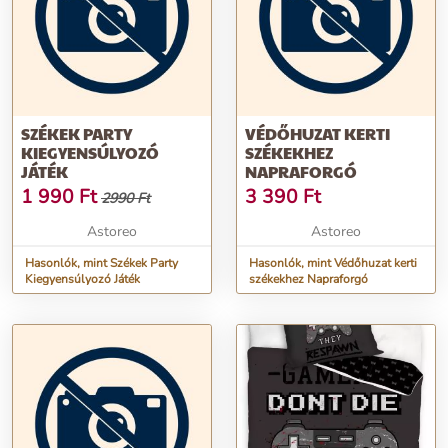
SZÉKEK PARTY
VÉDŐHUZAT KERTI
KIEGYENSÚLYOZÓ
SZÉKEKHEZ
JÁTÉK
NAPRAFORGÓ
1 990
Ft
3 390
Ft
2990 Ft
Astoreo
Astoreo
Hasonlók, mint Székek Party
Hasonlók, mint Védőhuzat kerti
Kiegyensúlyozó Játék
székekhez Napraforgó