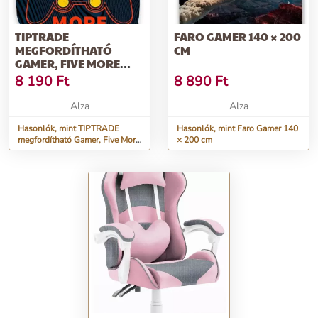
TIPTRADE
FARO GAMER 140 × 200
MEGFORDÍTHATÓ
CM
GAMER, FIVE MORE
MINUTES 140×200 CM
8 190
Ft
8 890
Ft
Alza
Alza
Hasonlók, mint TIPTRADE
Hasonlók, mint Faro Gamer 140
megfordítható Gamer, Five More
× 200 cm
Minutes 140×200 cm