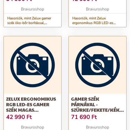
KARFÁFAL FEKETE-
FEKETE SZÍNBEN,
PIROS
KRÓM LÁBAKKAL
Bravuroshop
Bravuroshop
Hasonlók, mint Zelux gamer
Hasonlók, mint Zelux
szék öko-bőr borítással,
ergonomikus RGB LED-es
lábtartóval, karfáfal fekete-piros
gamer szék magas háttámlával,
kék-fekete színben, króm
lábakkal
ZELUX ERGONOMIKUS
GAMER SZÉK
RGB LED-ES GAMER
PÁRNÁVAL -
SZÉK MAGAS
SZÜRKE/FEKETE/KÉK -
HÁTTÁMLÁVAL, PIROS-
84 X 52 / 48 X 50 CM
42 990
Ft
71 690
Ft
FEKETE SZÍNBEN,
KRÓM LÁBAKKAL
Bravuroshop
Bravuroshop