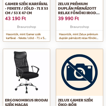
GAMER SZÉK KARFÁVAL
ZELUX PRÉMIUM
- FEKETE / ZÖLD - 71 X 53
DUPLÁN PÁRNÁZOTT
CM / 53 X 47 CM
RELAX FŐNÖKI IRODAI
SZÉK KRÓM
43 190
Ft
39 990
Ft
LÁBAKKAL, KARFÁVAL
- FEKETE SZÍNBEN
Bravuroshop
Bravuroshop
Hasonlók, mint Gamer szék
Hasonlók, mint Zelux prémium
karfával - fekete / zöld - 71 x 53
duplán párnázott relax főnöki
cm / 53 x 47 cm
irodai szék króm lábakkal,
karfával - fekete színben
ERGONOMIKUS IRODAI
ZELUX GAMER SZÉK
SZÉK MAGAS
ÖKO-BŐR