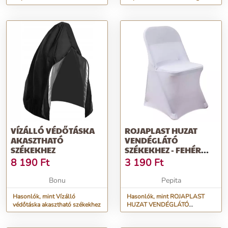
konzervnyitó
VÍZÁLLÓ VÉDŐTÁSKA
ROJAPLAST HUZAT
AKASZTHATÓ
VENDÉGLÁTÓ
SZÉKEKHEZ
SZÉKEKHEZ - FEHÉR
(MÉRET: 53 X 46)
8 190
Ft
3 190
Ft
Bonu
Pepita
Hasonlók, mint Vízálló
Hasonlók, mint ROJAPLAST
védőtáska akasztható székekhez
HUZAT VENDÉGLÁTÓ
SZÉKEKHEZ - FEHÉR (Méret: 53
x 46)