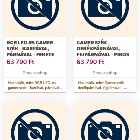
RGB LED-ES GAMER
GAMER SZÉK -
SZÉK - KARFÁVAL,
DERÉKPÁRNÁVAL,
PÁRNÁVAL - FEKETE
FEJPÁRNÁVAL - PIROS
63 790
Ft
63 790
Ft
Bravuroshop
Bravuroshop
Hasonlók, mint RGB LED-es
Hasonlók, mint Gamer szék -
gamer szék - karfával, párnával -
derékpárnával, fejpárnával -
fekete
piros