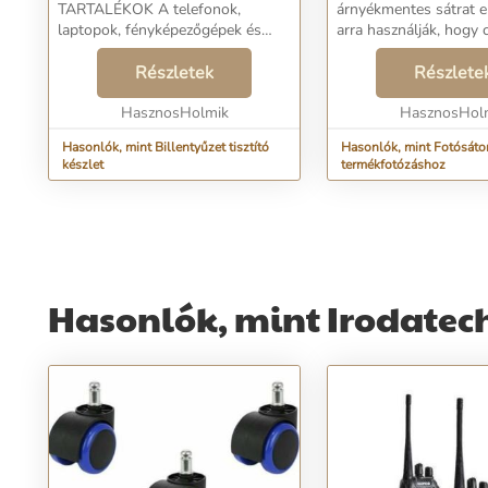
TARTALÉKOK A telefonok,
árnyékmentes sátrat 
laptopok, fényképezőgépek és
arra használják, hogy
egyéb elektronikus eszközök teljes
a környezetből a fotó
tisztító készlete egy átfogó
Részletek
érkező
Részlete
eszközkészlet, amely segít
visszaverődéseket. Átt
tökéletesen tisztá...
HasznosHolmik
HasznosHol
Hasonlók, mint Billentyűzet tisztító
Hasonlók, mint Fotósáto
készlet
termékfotózáshoz
Hasonlók, mint Irodatec