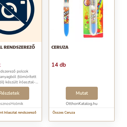
AL RENDSZEREZŐ
CERUZA
t
14 db
ndszerező polcok
nyagból (tömörített
l) készült íróasztal-
lmas otthoni, irodai
ális olyan
Részletek
Mutat
lai és irodai ...
sznosHolmik
OtthonKatalog.hu
nt Iróasztal rendszerező
Összes Ceruza