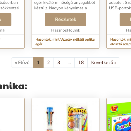
elsősorban
egér kiváló minőségű anyagokból
adapter. Szüksége van további
 csökkentsék
készült. Nagyon kényelmes a
USB-portok
zott témára
használata. Gyönyörű fehér
eszközök eg
k
felülettel rendelkezik. Az egér
Részletek
csatlakozta
etsző fehér anyagból készült, ...
görgővel és 2 gombbal
portos HUB
mik
rendelkezik. Tökél...
HasznosHolmik
amely haték
Ha
r
Hasonlók, mint Vezeték nélküli optikai
Hasonlók, mint USB 3.0 hub, 4 
egér
elosztó adap
« Előző
1
2
3
…
18
Következő »
hnika: