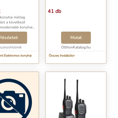
t
41 db
konyhai mérleg
zést a következő
egmodernebb konyhai
 amely nemcsak
ontosságot, hanem
Részletek
Mutat
ciókat is kínál, amelyek
t...
sznosHolmik
OtthonKatalog.hu
nt Elektromos konyhai
Összes Irodabútor