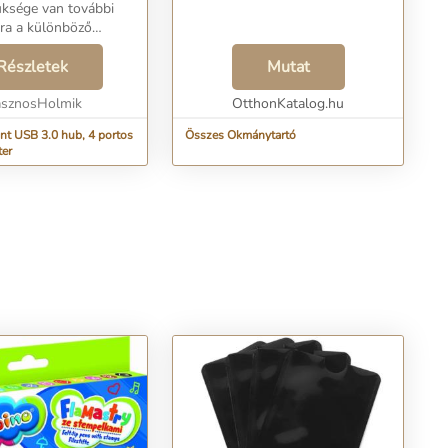
ra a különböző
yidejű
tásához? Az USB 3.0 4
Részletek
Mutat
 egy olyan megoldás,
onyan keze...
sznosHolmik
OtthonKatalog.hu
portos
Összes Okmánytartó
ter