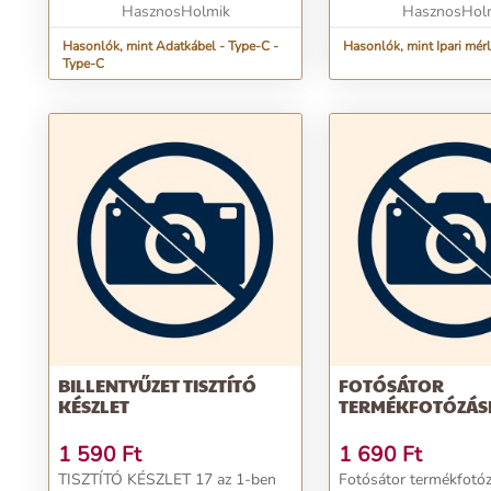
Használható gyorstöltésre is a
HasznosHolmik
könnyen leolvasha...
HasznosHol
me...
Hasonlók, mint Adatkábel - Type-C -
Hasonlók, mint Ipari mér
Type-C
BILLENTYŰZET TISZTÍTÓ
FOTÓSÁTOR
KÉSZLET
TERMÉKFOTÓZÁS
1 590
Ft
1 690
Ft
TISZTÍTÓ KÉSZLET 17 az 1-ben
Fotósátor termékfotóz