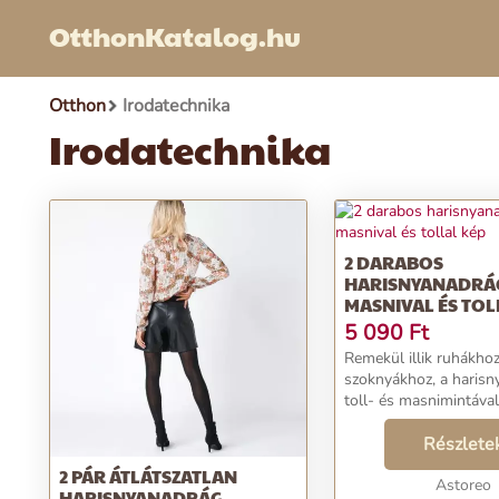
OtthonKatalog.hu
Otthon
Irodatechnika
Irodatechnika
2 DARABOS
HARISNYANADRÁ
MASNIVAL ÉS TOL
5 090
Ft
Remekül illik ruhákho
szoknyákhoz, a haris
toll- és masnimintával
rendelkezik. Puha, ké
anyag. Nőies masni- és
Részlete
40 DEN. Megerősített 
2 PÁR ÁTLÁTSZATLAN
megerősített varrással 
Astoreo
HARISNYANADRÁG