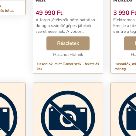
s
és tollal
49 990
Ft
3 990
F
A forgó játékszék pótolhatatlan
Elektromos 
dolog a számítógépes játékok
Emelje a fő
szerelmeseinek. A vödör
szintre a l
szerkezete teljes kényelmet
mérleggel,
biztosít több órányi játék vagy
Részletek
kivételes p
munka során. A szék jól tartja a
fejlett funk
felhasználót extrém já...
HasznosHolmik
egy dedikált 
Ha
Hasonlók, mint Gamer szék - fekete és
Hasonlók, mi
kék
mérleg