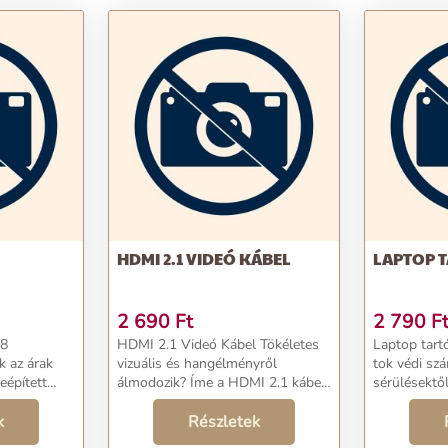
HDMI 2.1 VIDEÓ KÁBEL
LAPTOP 
2 690
Ft
2 790
F
HDMI 2.1 Videó Kábel Tökéletes
Laptop tartó Ez a lap
k az árak
vizuális és hangélményről
tok védi sz
eépített
álmodozik? Íme a HDMI 2.1 kábel,
sérülésektől
amely új szintre emeli a kép- és
karcolásoktó
zönhetően ideális
k
hangátvitelt. Élvezze a kiváló
Részletek
anyaggal pá
kontrasztot, a színeket és a sima ...
tökéletesen 