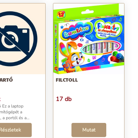
TARTÓ
FILCTOLL
t
17 db
top
ámítógépét a
, a portól és a
l. Esőálló, belül puha
rnázott, mely
Részletek
Mutat
elnyeli a szállítás