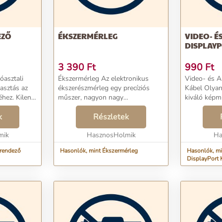
EZŐ
ÉKSZERMÉRLEG
VIDEO- É
DISPLAY
3 390
Ft
990
Ft
Ékszermérleg Az elektronikus
Video- és A
lasztás az
ékszerészmérleg egy precíziós
Kábel Olyan kábelt keres, amely
éhez. Kilenc
műszer, nagyon nagy
kiváló képm
n
pontossággal mér.
megbízhatós
i kellékeket,
k
Mindenhol használják, ahol nagy
Részletek
adatátvitel
 apró
pontosságra van szükség.
1.4 kábel – 
mik
Hasznosnak bizonyul nemcsak
HasznosHolmik
elvárásainak,
Ha
ékszerké...
 rendező
Hasonlók, mint Ékszermérleg
Hasonlók, mint Video- és 
DisplayPort 