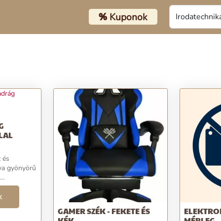
%
Kuponok
G
LAL
z és
nya gyönyörű
nyelmes
 tollminta.
k
lábujjrész
GAMER SZÉK - FEKETE ÉS
ELEKTRO
...
KÉK
MÉRLEG