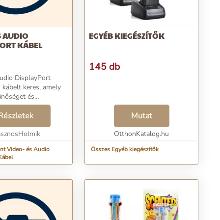
S AUDIO
EGYÉB KIEGÉSZÍTŐK
PORT KÁBEL
145 db
udio DisplayPort
inőséget és
ágot biztosít az
 során? A DisplayPort
Részletek
Mutat
feleljen meg
 és élve...
sznosHolmik
OtthonKatalog.hu
Audio
Összes Egyéb kiegészítők
Kábel