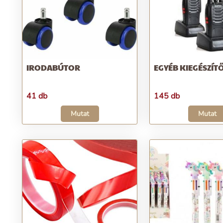
IRODABÚTOR
EGYÉB KIEGÉSZÍT
41 db
145 db
Mutat
Mutat