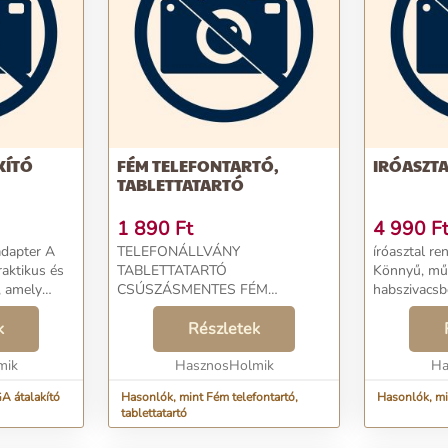
KÍTÓ
FÉM TELEFONTARTÓ,
IRÓASZT
TABLETTATARTÓ
1 890
Ft
4 990
F
apter A
TELEFONÁLLVÁNY
íróasztal re
aktikus és
TABLETTATARTÓ
Könnyű, műa
, amely
CSÚSZÁSMENTES FÉM
habszivacsbó
HDMI-
ÁLLVÁNY A tablet vagy
rendező alka
 eszközöket
k
telefonállvány praktikus
Részletek
stb. használatra. Ide
porttal
kiegészítője minden otthonnak.
alapvető isko
mik
Kényelmesen elhelyezheti
HasznosHolmik
Ha
okostelefonját úgy, hogy a képer...
A átalakító
Hasonlók, mint Fém telefontartó,
Hasonlók, mi
tablettatartó