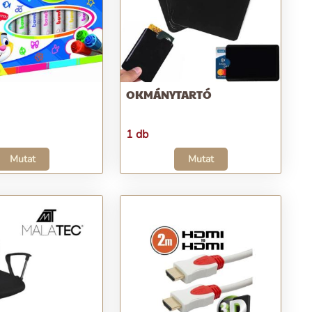
OKMÁNYTARTÓ
1 db
Mutat
Mutat