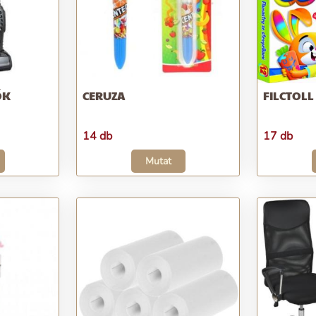
ŐK
CERUZA
FILCTOLL
14 db
17 db
Mutat