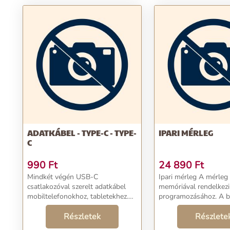
ADATKÁBEL - TYPE-C - TYPE-
IPARI MÉRLEG
C
990
Ft
24 890
Ft
Mindkét végén USB-C
Ipari mérleg A mérleg 8
csatlakozóval szerelt adatkábel
memóriával rendelkezi
mobiltelefonokhoz, tabletekhez.
programozásához. A b
Gyors és kényelmes adatátvitelt
újratölthető
biztosít PC, notebook és a
Részletek
akkumulátoroknak kös
Részlete
mobilkészülékek között.
a kinti használatra. A mérleg nagy,