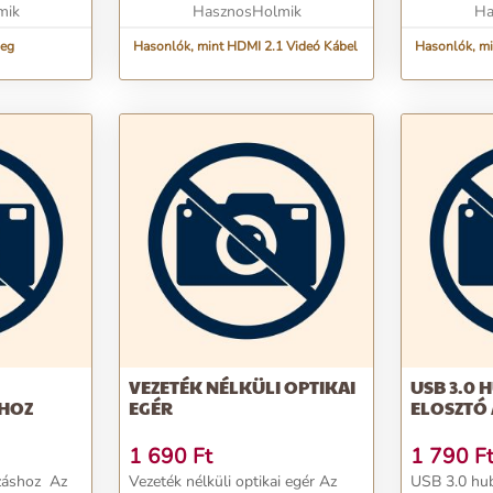
mik
HasznosHolmik
közbeni ütés
Ha
leg
Hasonlók, mint HDMI 2.1 Videó Kábel
Hasonlók, mi
VEZETÉK NÉLKÜLI OPTIKAI
USB 3.0 
HOZ
EGÉR
ELOSZTÓ
1 690
Ft
1 790
F
áshoz Az
Vezeték nélküli optikai egér Az
USB 3.0 hub