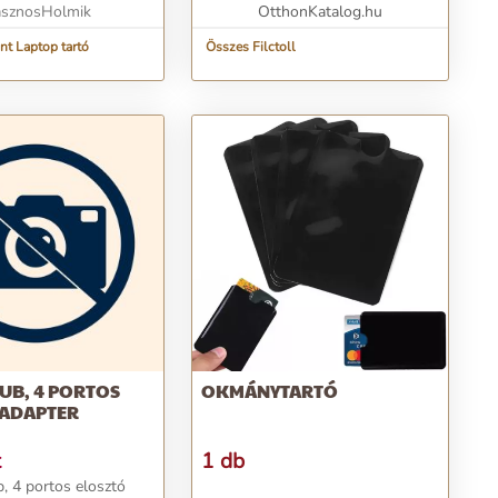
eket és...
sznosHolmik
OtthonKatalog.hu
nt Laptop tartó
Összes Filctoll
HUB, 4 PORTOS
OKMÁNYTARTÓ
 ADAPTER
t
1 db
, 4 portos elosztó