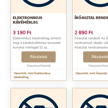
ELEKTRONIKUS
ÍRÓASZTAL REND
KÁVÉMÉRLEG
3 190
Ft
2 890
Ft
Elektronikus kávémérleg ismerd
Íróasztal rendező Az Íróasztali
meg a kávékészítéshez tervezett
rendszerező ideális vá
konyhai mérleget Ez az
íróasztal rendszerezés
egyedülálló készülék pontos
rekeszével hatékonya
összetevőmérést kínál. Ideális
Részletek
rendszerezheti az iroda
Részlete
mind a professzionális baristák,
kozmetikumokat vagy
mind az ot...
HasznosHolmik
tárgyaka...
HasznosHol
Hasonlók, mint Elektronikus
Hasonlók, mint Íróasztal
kávémérleg