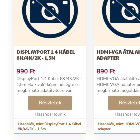
DISPLAYPORT 1.4 KÁBEL
HDMI-VGA ÁTALA
8K/4K/2K - 1,5M
ADAPTER
990
Ft
890
Ft
DisplayPort 1.4 Kábel 8K/4K/2K -
HDMI-VGA átalakító ad
1,5m Ha kiváló képminőségre és
HDMI–VGA adapter pr
megbízható adatátvitelre van
megbízható megoldás
szüksége, a DisplayPort 1.4 kábel
lehetővé teszi, hogy 
tökéletes választás. Élvezze az
Részletek
kimenettel rendelkező
Részlete
kompromisszummentes vizuális
csatlakoztasson VGA-
élmény...
HasznosHolmik
ellátott monito...
HasznosHol
Hasonlók, mint DisplayPort 1.4 Kábel
Hasonlók, mint HDMI-VG
8K/4K/2K - 1,5m
adapter