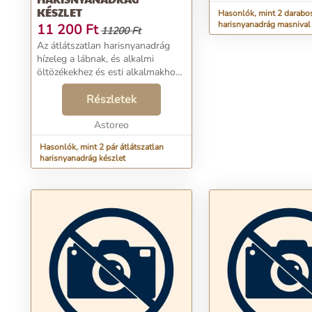
KÉSZLET
Hasonlók, mint 2 darabo
harisnyanadrág masnival 
11 200
Ft
11200 Ft
Az átlátszatlan harisnyanadrág
hízeleg a lábnak, és alkalmi
öltözékekhez és esti alkalmakhoz
egyaránt alkalmas. Puha és
kényelmes kötött anyagból
Részletek
készült. A lábak hátsó részén
fényes szálakkal. 50 DEN...
Astoreo
Hasonlók, mint 2 pár átlátszatlan
harisnyanadrág készlet