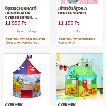
ÖSSZECSUKHATÓ
JÁTSZÓSÁTOR A
JÁTSZÓSÁTOR
HERCEGNŐNEK
GYEREKEKNEK,
ALAGÚTTAL, LABDÁS
11 990
Ft
11 190
Ft
JÁTSZÓTÉRREL,
270X120X90 CM,
Bravuroshop
Bonu
PÖTTYÖS, PIROS
Hasonlók, mint Összecsukható
Hasonlók, mint Játszósátor a
játszósátor gyerekeknek,
hercegnőnek
alagúttal, labdás játszótérrel,
270x120x90 cm, pöttyös, piros
GYERMEK
GYERMEK