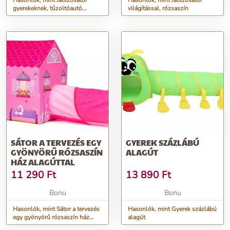
Hasonlók, mint Játszósátor
Hasonlók, mint Játszósátor
gyerekeknek, tűzoltóautó
világítással, rózsaszín
mintával, textil hordozóval,
112x70x75 cm, piros
SÁTOR A TERVEZÉS EGY
GYEREK SZÁZLÁBÚ
GYÖNYÖRŰ RÓZSASZÍN
ALAGÚT
HÁZ ALAGÚTTAL
11 290
Ft
13 890
Ft
Bonu
Bonu
Hasonlók, mint Sátor a tervezés
Hasonlók, mint Gyerek százlábú
egy gyönyörű rózsaszín ház
alagút
alagúttal