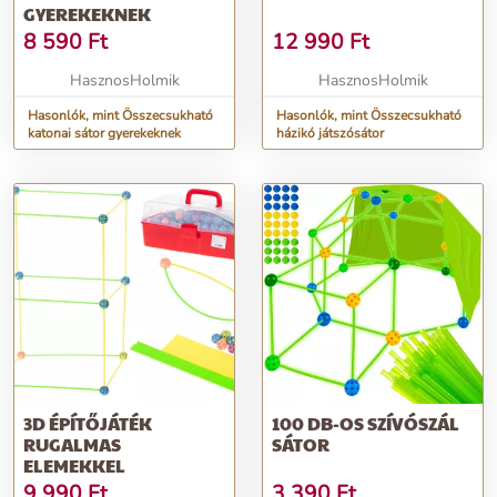
GYEREKEKNEK
8 590
Ft
12 990
Ft
HasznosHolmik
HasznosHolmik
Hasonlók, mint Összecsukható
Hasonlók, mint Összecsukható
katonai sátor gyerekeknek
házikó játszósátor
3D ÉPÍTŐJÁTÉK
100 DB-OS SZÍVÓSZÁL
RUGALMAS
SÁTOR
ELEMEKKEL
9 990
Ft
3 390
Ft