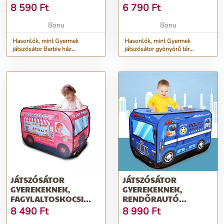
MOTÍVUMMAL
8 590
Ft
6 790
Ft
Bonu
Bonu
Hasonlók, mint Gyermek
Hasonlók, mint Gyermek
játszósátor Barbie ház
játszósátor gyönyörű tér
kialakítással
motívummal
JÁTSZÓSÁTOR
JÁTSZÓSÁTOR
GYEREKEKNEK,
GYEREKEKNEK,
FAGYLALTOSKOCSI
RENDŐRAUTÓ
MINTÁVAL, TEXTIL
MINTÁVAL, TEXTIL
8 490
Ft
8 990
Ft
HORDOZÓVAL,
HORDOZÓVAL,