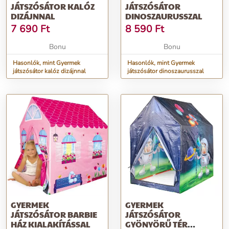
JÁTSZÓSÁTOR KALÓZ
JÁTSZÓSÁTOR
DIZÁJNNAL
DINOSZAURUSSZAL
7 690
Ft
8 590
Ft
Bonu
Bonu
Hasonlók, mint Gyermek
Hasonlók, mint Gyermek
játszósátor kalóz dizájnnal
játszósátor dinoszaurusszal
GYERMEK
GYERMEK
JÁTSZÓSÁTOR BARBIE
JÁTSZÓSÁTOR
HÁZ KIALAKÍTÁSSAL
GYÖNYÖRŰ TÉR