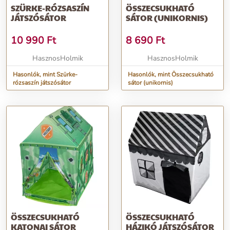
SZÜRKE-RÓZSASZÍN
ÖSSZECSUKHATÓ
JÁTSZÓSÁTOR
SÁTOR (UNIKORNIS)
10 990
Ft
8 690
Ft
HasznosHolmik
HasznosHolmik
Hasonlók, mint Szürke-
Hasonlók, mint Összecsukható
rózsaszín játszósátor
sátor (unikornis)
ÖSSZECSUKHATÓ
ÖSSZECSUKHATÓ
KATONAI SÁTOR
HÁZIKÓ JÁTSZÓSÁTOR