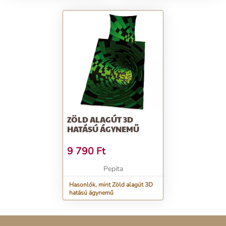
ZÖLD ALAGÚT 3D
HATÁSÚ ÁGYNEMŰ
9 790
Ft
Pepita
Hasonlók, mint Zöld alagút 3D
hatású ágynemű