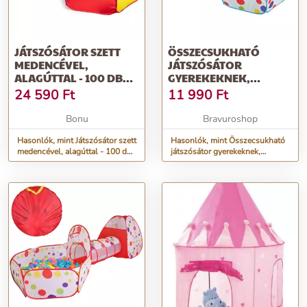
JÁTSZÓSÁTOR SZETT
ÖSSZECSUKHATÓ
MEDENCÉVEL,
JÁTSZÓSÁTOR
ALAGÚTTAL - 100 DB
GYEREKEKNEK,
LABDÁVAL
ALAGÚTTAL, LABDÁS
24 590
Ft
11 990
Ft
JÁTSZÓTÉRREL,
270X120X90 CM,
Bonu
Bravuroshop
PÖTTYÖS, KÉK
Hasonlók, mint Játszósátor szett
Hasonlók, mint Összecsukható
medencével, alagúttal - 100 db
játszósátor gyerekeknek,
labdával
alagúttal, labdás játszótérrel,
270x120x90 cm, pöttyös, kék