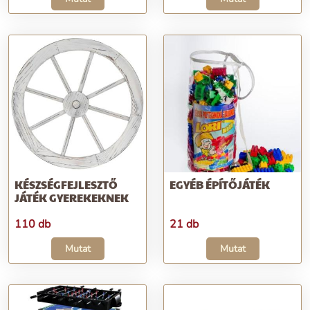
KÉSZSÉGFEJLESZTŐ
EGYÉB ÉPÍTŐJÁTÉK
JÁTÉK GYEREKEKNEK
110 db
21 db
Mutat
Mutat