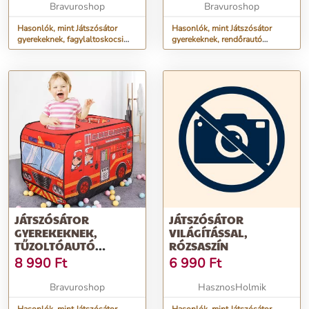
112X70X75 CM, PINK
112X70X75 CM, KÉK
Bravuroshop
Bravuroshop
Hasonlók, mint Játszósátor
Hasonlók, mint Játszósátor
gyerekeknek, fagylaltoskocsi
gyerekeknek, rendőrautó
mintával, textil hordozóval,
mintával, textil hordozóval,
112x70x75 cm, pink
112x70x75 cm, kék
JÁTSZÓSÁTOR
JÁTSZÓSÁTOR
GYEREKEKNEK,
VILÁGÍTÁSSAL,
TŰZOLTÓAUTÓ
RÓZSASZÍN
MINTÁVAL, TEXTIL
8 990
Ft
6 990
Ft
HORDOZÓVAL,
112X70X75 CM, PIROS
Bravuroshop
HasznosHolmik