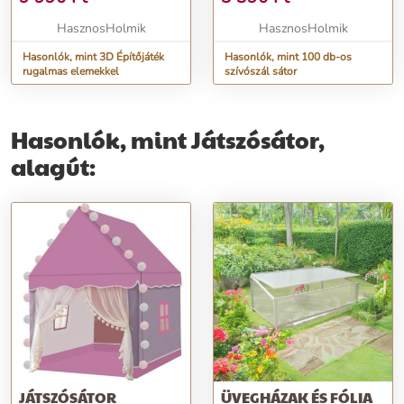
HasznosHolmik
HasznosHolmik
Hasonlók, mint 3D Építőjáték
Hasonlók, mint 100 db-os
rugalmas elemekkel
szívószál sátor
Hasonlók, mint Játszósátor,
alagút:
JÁTSZÓSÁTOR
ÜVEGHÁZAK ÉS FÓLIA