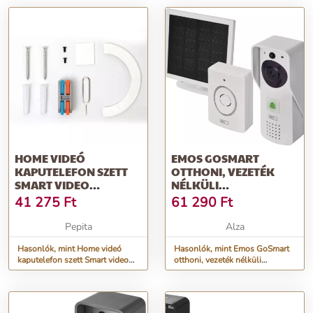
HOME VIDEÓ
EMOS GOSMART
KAPUTELEFON SZETT
OTTHONI, VEZETÉK
SMART VIDEO
NÉLKÜLI
KAPUTELEFON DPV
AKKUMULÁTOROS
41 275
Ft
61 290
Ft
WIFI 100
VIDEÓS KAPUTELEFON
IP-09D WIFIVEL ÉS
Pepita
Alza
NAPELEMMEL
Hasonlók, mint Home videó
Hasonlók, mint Emos GoSmart
kaputelefon szett Smart video
otthoni, vezeték nélküli
kaputelefon DPV WIFI 100
akkumulátoros videós
kaputelefon IP-09D wifivel és
napelemmel