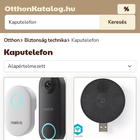
OtthonKatalog.hu
%
Otthon
Biztonság technika
Kaputelefon
Kaputelefon