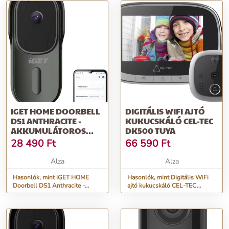
IGET HOME DOORBELL
DIGITÁLIS WIFI AJTÓ
DS1 ANTHRACITE -
KUKUCSKÁLÓ CEL-TEC
AKKUMULÁTOROS
DK500 TUYA
WIFI VIDEÓ
28 490
Ft
66 590
Ft
KAPUTELEFON FULLHD
VIDEÓ- ÉS HANGÁTVITE
Alza
Alza
Hasonlók, mint iGET HOME
Hasonlók, mint Digitális WiFi
Doorbell DS1 Anthracite -
ajtó kukucskáló CEL-TEC
akkumulátoros WiFi videó
DK500 Tuya
kaputelefon FullHD videó- és
hangátvite