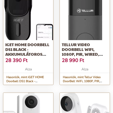
IGET HOME DOORBELL
TELLUR VIDEO
DS1 BLACK -
DOORBELL WIFI,
AKKUMULÁTOROS
1080P, PIR, WIRED,
WIFI VIDEÓ
FEKETE
28 390
Ft
28 990
Ft
KAPUTELEFON FULLHD
VIDEÓ- ÉS
Alza
Alza
HANGÁTVITELLEL
Hasonlók, mint iGET HOME
Hasonlók, mint Tellur Video
Doorbell DS1 Black -
DoorBell WiFi, 1080P, PIR,
akkumulátoros WiFi videó
Wired, fekete
kaputelefon FullHD videó- és
hangátvitellel