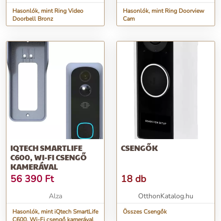
Hasonlók, mint Ring Video
Hasonlók, mint Ring Doorview
Doorbell Bronz
Cam
IQTECH SMARTLIFE
CSENGŐK
C600, WI-FI CSENGŐ
KAMERÁVAL
56 390
Ft
18 db
Alza
OtthonKatalog.hu
Hasonlók, mint iQtech SmartLife
Összes Csengők
C600, Wi-Fi csengő kamerával