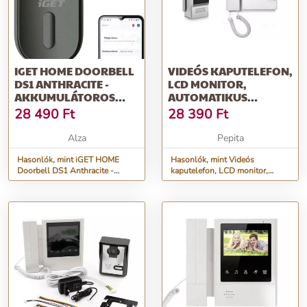
IGET HOME DOORBELL
VIDEÓS KAPUTELEFON,
DS1 ANTHRACITE -
LCD MONITOR,
AKKUMULÁTOROS
AUTOMATIKUS
WIFI VIDEÓ
TÁVIRÁNYÍTÓVAL,
28 490
Ft
28 390
Ft
KAPUTELEFON FULLHD
FEKE...
VIDEÓ- ÉS HANGÁTVITE
Alza
Pepita
Hasonlók, mint iGET HOME
Hasonlók, mint Videós
Doorbell DS1 Anthracite -
kaputelefon, LCD monitor,
akkumulátoros WiFi videó
Automatikus távirányítóval,
kaputelefon FullHD videó- és
Feke...
hangátvite