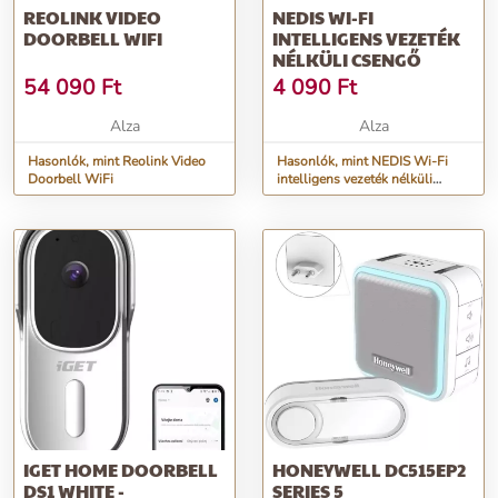
REOLINK VIDEO
NEDIS WI-FI
DOORBELL WIFI
INTELLIGENS VEZETÉK
NÉLKÜLI CSENGŐ
54 090
Ft
4 090
Ft
Alza
Alza
Hasonlók, mint Reolink Video
Hasonlók, mint NEDIS Wi-Fi
Doorbell WiFi
intelligens vezeték nélküli
csengő
IGET HOME DOORBELL
HONEYWELL DC515EP2
DS1 WHITE -
SERIES 5