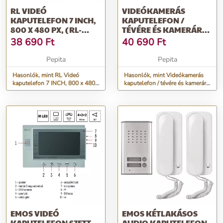
RL VIDEÓ
VIDEÓKAMERÁS
KAPUTELEFON 7 INCH,
KAPUTELEFON /
800 X 480 PX, (RL-
TÉVÉRE ÉS KAMERÁRA
C07F), FEHÉR
IS RÁKÖTHETŐ
38 690
Ft
40 690
Ft
Pepita
Pepita
Hasonlók, mint RL Videó
Hasonlók, mint Videókamerás
kaputelefon 7 INCH, 800 x 480
kaputelefon / tévére és kamerára
px, (RL-C07F), Fehér
is ráköthető
EMOS VIDEÓ
EMOS KÉTLAKÁSOS
KAPUTELEFON SZETT
AUDIO KAPUTELEFON