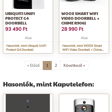
UBIQUITI UNIFI
WOOX SMART WIFI
PROTECT G4
VIDEO DOORBELL +
DOORBELL
CHIME R9061
93 490
Ft
28 990
Ft
Alza
Alza
Hasonlók, mint Ubiquiti UniFi
Hasonlók, mint WOOX Smart
Protect G4 Doorbell
WiFi Video Doorbell + Chime
R9061
« Előző
1
2
Következő »
Hasonlók, mint Kaputelefon: