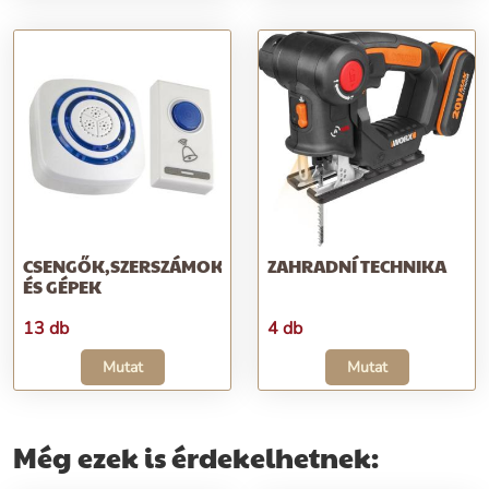
CSENGŐK,SZERSZÁMOK
ZAHRADNÍ TECHNIKA
ÉS GÉPEK
13 db
4 db
Mutat
Mutat
Még ezek is érdekelhetnek: