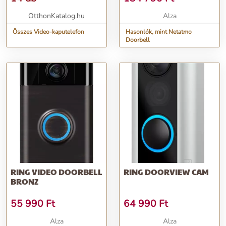
OtthonKatalog.hu
Alza
Összes Video-kaputelefon
Hasonlók, mint Netatmo
Doorbell
RING VIDEO DOORBELL
RING DOORVIEW CAM
BRONZ
55 990
Ft
64 990
Ft
Alza
Alza