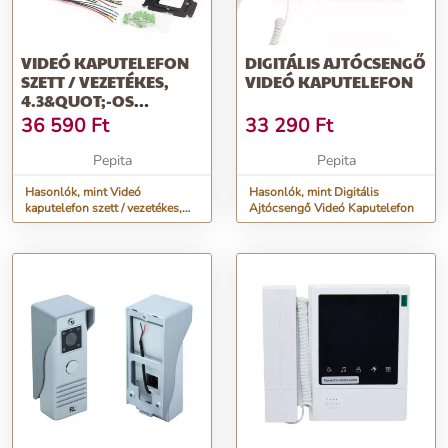
VIDEÓ KAPUTELEFON
DIGITÁLIS AJTÓCSENGŐ
SZETT / VEZETÉKES,
VIDEÓ KAPUTELEFON
4.3&QUOT;-OS
MONITORRAL
36 590
Ft
33 290
Ft
Pepita
Pepita
Hasonlók, mint Videó
Hasonlók, mint Digitális
kaputelefon szett / vezetékes,
Ajtócsengő Videó Kaputelefon
4.3&quot;-os monitorral