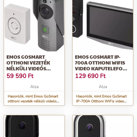
EMOS GOSMART
EMOS GOSMART IP-
OTTHONI VEZETÉK
700A OTTHONI WIFIS
NÉLKÜLI VIDEÓS
VIDEO KAPUTELEFON
KAPUTELEFON IP-09C
SZETT
59 590
Ft
129 690
Ft
WIFIVEL
Alza
Alza
Hasonlók, mint Emos GoSmart
Hasonlók, mint Emos GoSmart
otthoni vezeték nélküli videós
IP-700A Otthoni WiFis video
kaputelefon IP-09C wifivel
kaputelefon szett