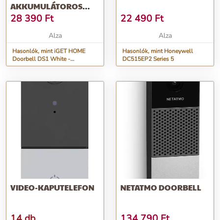
AKKUMULÁTOROS
WIFI VIDEÓ
28 390
Ft
22 490
Ft
KAPUTELEFON FULLHD
VIDEÓ- ÉS
Alza
Alza
HANGÁTVITELLEL
Hasonlók, mint iGET HOME
Hasonlók, mint Honeywell
Doorbell DS1 White -
DC515EP2 Series 5
akkumulátoros WiFi videó
kaputelefon FullHD videó- és
hangátvitellel
VIDEO-KAPUTELEFON
NETATMO DOORBELL
14 db
134 790
Ft