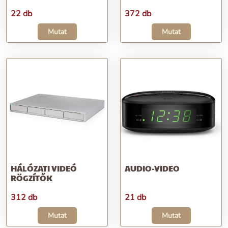
22 db
372 db
Mutat
Mutat
HÁLÓZATI VIDEÓ
AUDIO-VIDEO
RÖGZÍTŐK
312 db
21 db
Mutat
Mutat