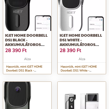
IGET HOME DOORBELL
IGET HOME DOORBELL
DS1 BLACK -
DS1 WHITE -
AKKUMULÁTOROS
AKKUMULÁTOROS
WIFI VIDEÓ
WIFI VIDEÓ
28 390
Ft
28 390
Ft
KAPUTELEFON FULLHD
KAPUTELEFON FULLHD
VIDEÓ- ÉS
VIDEÓ- ÉS
Alza
Alza
HANGÁTVITELLEL
HANGÁTVITELLEL
Hasonlók, mint iGET HOME
Hasonlók, mint iGET HOME
Doorbell DS1 Black -
Doorbell DS1 White -
akkumulátoros WiFi videó
akkumulátoros WiFi videó
kaputelefon FullHD videó- és
kaputelefon FullHD videó- és
hangátvitellel
hangátvitellel