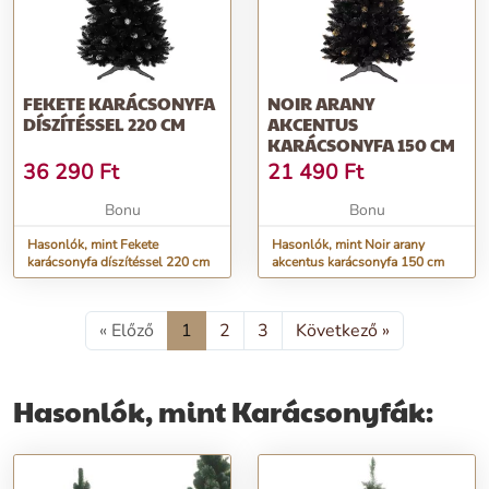
FEKETE KARÁCSONYFA
NOIR ARANY
DÍSZÍTÉSSEL 220 CM
AKCENTUS
KARÁCSONYFA 150 CM
36 290
Ft
21 490
Ft
Bonu
Bonu
Hasonlók, mint Fekete
Hasonlók, mint Noir arany
karácsonyfa díszítéssel 220 cm
akcentus karácsonyfa 150 cm
« Előző
1
2
3
Következő »
Hasonlók, mint Karácsonyfák: