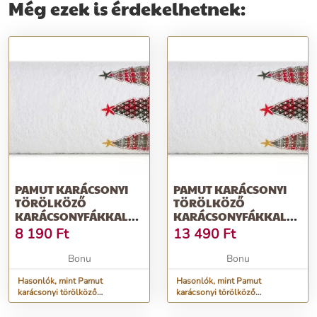
Még ezek is érdekelhetnek:
PAMUT KARÁCSONYI
PAMUT KARÁCSONYI
TÖRÖLKÖZŐ
TÖRÖLKÖZŐ
KARÁCSONYFÁKKAL
KARÁCSONYFÁKKAL
FEHÉR ŠÍRKA: 50 CM |
FEHÉR SZÉLESSÉG: 70
8 190
Ft
13 490
Ft
DĹŽKA: 90 CM
CM | HOSSZ: 140 CM
Bonu
Bonu
Hasonlók, mint Pamut
Hasonlók, mint Pamut
karácsonyi törölköző
karácsonyi törölköző
karácsonyfákkal fehér Šírka: 50
karácsonyfákkal fehér
cm | Dĺžka: 90 cm
Szélesség: 70 cm | Hossz: 140