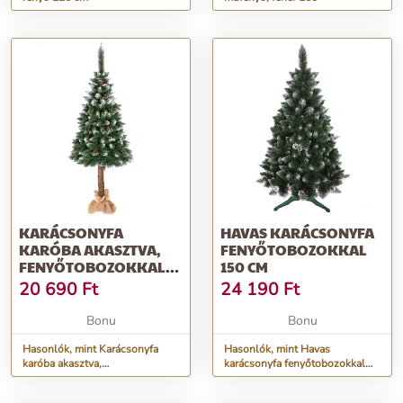
KARÁCSONYFA
HAVAS KARÁCSONYFA
KARÓBA AKASZTVA,
FENYŐTOBOZOKKAL
FENYŐTOBOZOKKAL
150 CM
ÉS DÍSZEKKEL 220 CM
20 690
Ft
24 190
Ft
Bonu
Bonu
Hasonlók, mint Karácsonyfa
Hasonlók, mint Havas
karóba akasztva,
karácsonyfa fenyőtobozokkal
fenyőtobozokkal és díszekkel
150 cm
220 cm