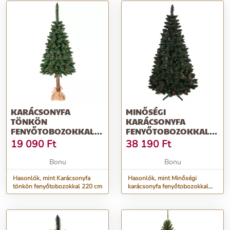
KARÁCSONYFA
MINŐSÉGI
TÖNKÖN
KARÁCSONYFA
FENYŐTOBOZOKKAL
FENYŐTOBOZOKKAL
220 CM
220 CM
19 090
Ft
38 190
Ft
Bonu
Bonu
Hasonlók, mint Karácsonyfa
Hasonlók, mint Minőségi
tönkön fenyőtobozokkal 220 cm
karácsonyfa fenyőtobozokkal
220 cm