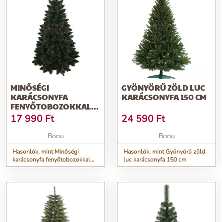
MINŐSÉGI
GYÖNYÖRŰ ZÖLD LUC
KARÁCSONYFA
KARÁCSONYFA 150 CM
FENYŐTOBOZOKKAL
150 CM
17 990
Ft
24 590
Ft
Bonu
Bonu
Hasonlók, mint Minőségi
Hasonlók, mint Gyönyörű zöld
karácsonyfa fenyőtobozokkal
luc karácsonyfa 150 cm
150 cm