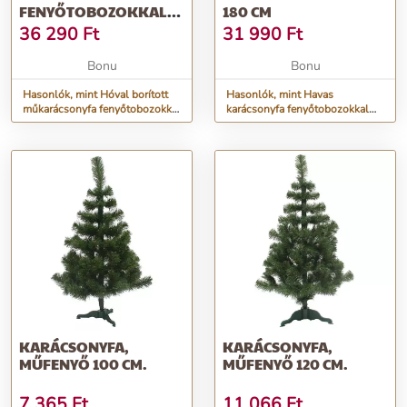
FENYŐTOBOZOKKAL
180 CM
220 CM
36 290
Ft
31 990
Ft
Bonu
Bonu
Hasonlók, mint Hóval borított
Hasonlók, mint Havas
műkarácsonyfa fenyőtobozokkal
karácsonyfa fenyőtobozokkal
220 cm
180 cm
KARÁCSONYFA,
KARÁCSONYFA,
MŰFENYŐ 100 CM.
MŰFENYŐ 120 CM.
7 365
Ft
11 066
Ft