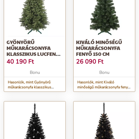
GYÖNYÖRŰ
KIVÁLÓ MINŐSÉGŰ
MŰKARÁCSONYFA
MŰKARÁCSONYFA
KLASSZIKUS LUCFENYŐ
FENYŐ 150 CM
220 CM
40 190
Ft
26 090
Ft
Bonu
Bonu
Hasonlók, mint Gyönyörű
Hasonlók, mint Kiváló
műkarácsonyfa klasszikus
minőségű műkarácsonyfa fenyő
lucfenyő 220 cm
150 cm