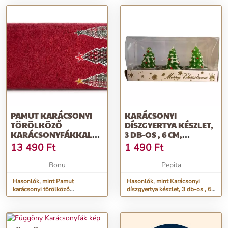
cm
PAMUT KARÁCSONYI
KARÁCSONYI
TÖRÖLKÖZŐ
DÍSZGYERTYA KÉSZLET,
KARÁCSONYFÁKKAL
3 DB-OS , 6 CM,
PIROS SZÉLESSÉG: 70
KARÁCSONYFÁK
13 490
Ft
1 490
Ft
CM | HOSSZ: 140 CM
Bonu
Pepita
Hasonlók, mint Pamut
Hasonlók, mint Karácsonyi
karácsonyi törölköző
díszgyertya készlet, 3 db-os , 6
karácsonyfákkal piros
cm, karácsonyfák
Szélesség: 70 cm | Hossz: 140
cm