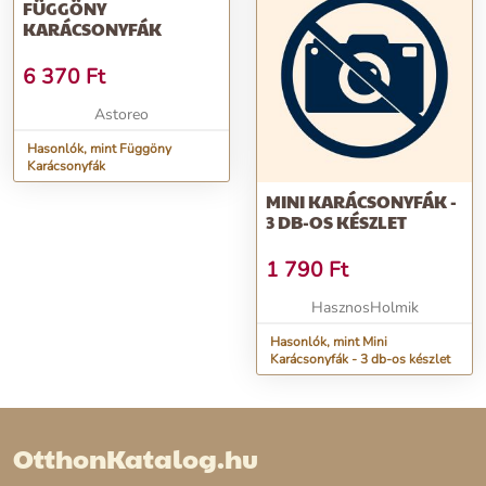
FÜGGÖNY
KARÁCSONYFÁK
6 370
Ft
Astoreo
Hasonlók, mint Függöny
Karácsonyfák
MINI KARÁCSONYFÁK -
3 DB-OS KÉSZLET
1 790
Ft
HasznosHolmik
Hasonlók, mint Mini
Karácsonyfák - 3 db-os készlet
OtthonKatalog.hu