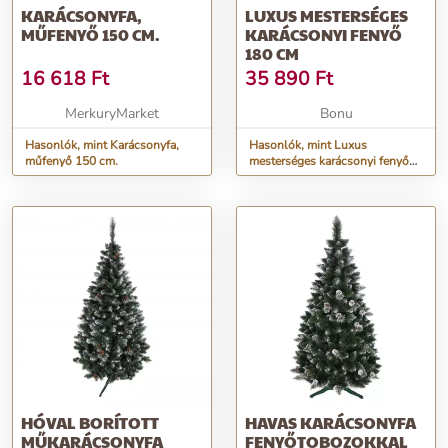
KARÁCSONYFA,
LUXUS MESTERSÉGES
MŰFENYŐ 150 CM.
KARÁCSONYI FENYŐ
180 CM
16 618
Ft
35 890
Ft
MerkuryMarket
Bonu
Hasonlók, mint Karácsonyfa,
Hasonlók, mint Luxus
műfenyő 150 cm.
mesterséges karácsonyi fenyő
180 cm
HÓVAL BORÍTOTT
HAVAS KARÁCSONYFA
MŰKARÁCSONYFA
FENYŐTOBOZOKKAL