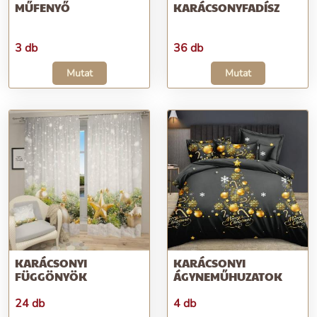
MŰFENYŐ
KARÁCSONYFADÍSZ
3 db
36 db
Mutat
Mutat
KARÁCSONYI
KARÁCSONYI
FÜGGÖNYÖK
ÁGYNEMŰHUZATOK
24 db
4 db