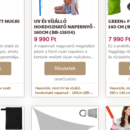
TT NUGRI
UV ÉS VÍZÁLLÓ
GREEN+ F
HORDOZHATÓ NAPERNYŐ -
140 CM (
160CM (BB-13804)
9 990
Ft
7 990
F
t stabil és
A napernyő nagyszerű megoldást
Ez a praktik
yez, amely
jelent a forró nyári napokon a
függőágy id
garantálja a
kertünk mellett olyan nyilvános
és túrázásho
álatot. Az
helyeken is, mint a kempingek,
pihenést a f
tílusosnak
k
strandok, parkok, vagy az udvarok.
Részletek
Rendkívül t
án tartható.
A zár kioldása után a termék
konstrukció,
magától kin...
JatekSzallito
hogy békésen
J
r szett
Hasonlók, mint UV és vízálló
Hasonlók, m
hordozható napernyő - 160cm (BB-
260 x 140 c
13804)