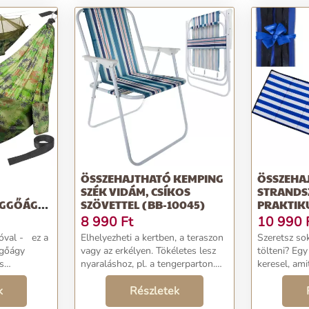
ÖSSZEHAJTHATÓ KEMPING
ÖSSZEHA
SZÉK VIDÁM, CSÍKOS
STRANDS
GGŐÁGY
SZÖVETTEL (BB-10045)
PRAKTIK
,
HORDOZÓ
8 990
Ft
10 990
 -
MÉRET, 18
óval - ez a
Elhelyezheti a kertben, a teraszon
Szeretsz so
0149)
10065)
üggőágy
vagy az erkélyen. Tökéletes lesz
tölteni? Eg
s
nyaraláshoz, pl. a tengerparton.
keresel, ami
 biztosít
Rendkívül stabil szerkezete és
piknikezésk
kemping
k
kontúros formája kényelmet és
Részletek
Felejtsd el
ónak
biztonságot nyújt a felhasználó
pokrócokat,