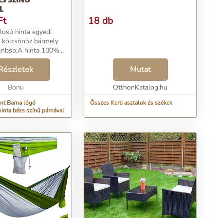
L
Ft
18 db
usú hinta egyedi
 kölcsönöz bármely
&nbsp;A hinta 100%
iváló minőségű
zült. A kötési stílust
Részletek
Mutat
nevezik. Ezt a hintát
etni f...
Bonu
OtthonKatalog.hu
nt Barna lógó
Összes Kerti asztalok és székek
hinta bézs színű párnával