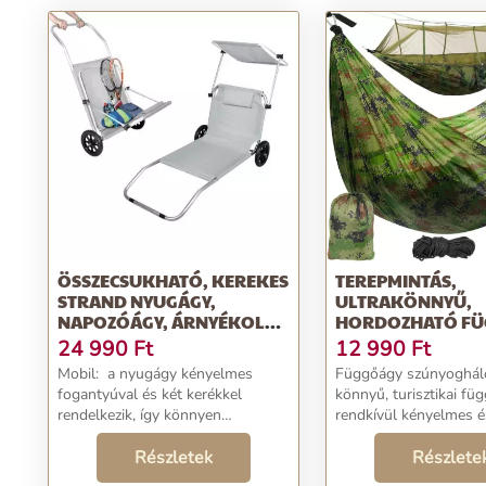
ÖSSZECSUKHATÓ, KEREKES
TEREPMINTÁS,
STRAND NYUGÁGY,
ULTRAKÖNNYŰ,
NAPOZÓÁGY, ÁRNYÉKOLÓ
HORDOZHATÓ FÜ
TETŐVEL - SZÜRKE (BB-
TÁROLÓZSÁKBAN
24 990
Ft
12 990
Ft
5382)
SZÚNYOGHÁLÓVAL
Mobil: a nyugágy kényelmes
Függőágy szúnyoghál
260X140 CM (BB-1
fogantyúval és két kerékkel
könnyű, turisztikai f
rendelkezik, így könnyen
rendkívül kényelmes é
mozgatható és nagyobb
funkcionális . Pihenést
távolságra is szállítható. A készlet
Részletek
egy kirándulás vagy 
Részlete
tartalmaz egy állítható
során, a szúnyoghál