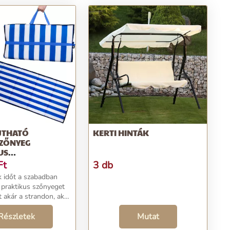
JTHATÓ
KERTI HINTÁK
ZŐNYEG
US
FÜLLEL - XXL
Ft
3 db
5 X 66 X 1 CM (BB-
k időt a szabadban
y praktikus szőnyeget
t akár a strandon, akár
or tudnál használni?
 a hagyományos
Részletek
Mutat
 amelyek teljesen