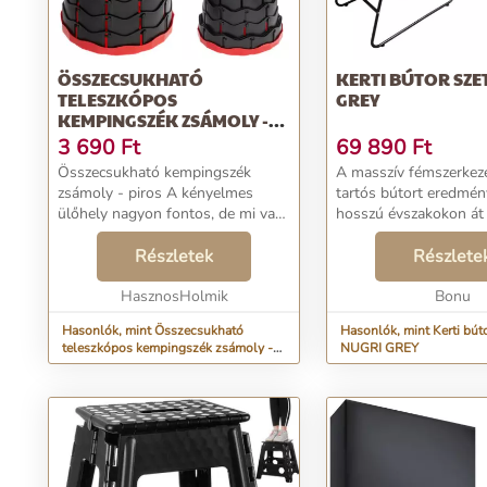
ÖSSZECSUKHATÓ
KERTI BÚTOR SZE
TELESZKÓPOS
GREY
KEMPINGSZÉK ZSÁMOLY -
PIROS
3 690
Ft
69 890
Ft
Összecsukható kempingszék
A masszív fémszerkeze
zsámoly - piros A kényelmes
tartós bútort eredmén
ülőhely nagyon fontos, de mi van
hosszú évszakokon át 
akkor, ha nincs a közelben
problémamentes haszn
kényelmes szék vagy akár egy
Részletek
üveglapos asztallap s
Részlete
pad? Érdemes beszerezni egy saját
tűnik, és könnyen tiszt
összecsukható kemp...
HasznosHolmik
Na...
Bonu
Hasonlók, mint Összecsukható
Hasonlók, mint Kerti búto
teleszkópos kempingszék zsámoly -
NUGRI GREY
piros