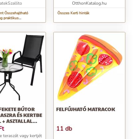
...
atekSzallito
OtthonKatalog.hu
nt Összehajtható
Összes Kerti hinták
g praktikus
l - XXL méret, 185 x 66 x
065)
FEKETE BÚTOR
FELFÚJHATÓ MATRACOK
RASZRA ÉS KERTBE
L + ASZTALLAL
1)
Ft
11 db
 teraszát vagy kertjét