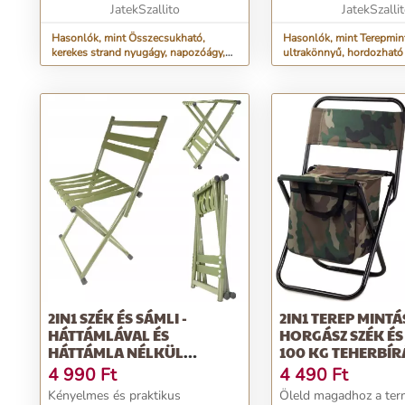
napellenzőt, amely megfelelő
JatekSzallito
köszönhetően pedig m
JatekSzalli
mennyis...
Hasonlók, mint Összecsukható,
Hasonlók, mint Terepmin
kerekes strand nyugágy, napozóágy,
ultrakönnyű, hordozható
árnyékoló tetővel - szürke (BB-5382)
tárolózsákban, szúnyogh
260x140 cm (BB-10149)
2IN1 SZÉK ÉS SÁMLI -
2IN1 TEREP MINTÁ
HÁTTÁMLÁVAL ÉS
HORGÁSZ SZÉK ÉS
HÁTTÁMLA NÉLKÜL
100 KG TEHERBÍ
HASZNÁLHATÓ,
ÖSSZECSUKHATÓ 
4 990
Ft
4 490
Ft
ÖSSZECSUKHATÓ
HORDOZHATÓ
Kényelmes és praktikus
Öleld magadhoz a ter
KEMPINGSZÉK FÉM
KEMPINGSZÉK TÁ