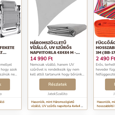
HÁROMSZÖGLETŰ
FÜGGŐÁG
 FEKETE
VÍZÁLLÓ, UV SZŰRŐS
HOSSZABB
T
NAPVITORLA 4X4X4 M -
3M (BB-1
-12114)
SZÜRKE (BB-10184)
14 990
Ft
2 490
F
 mellyel
Nemcsak vízálló, hanem UV
Erős, terhel
t hogy azok
szűrővel is rendelkezik így nem
heveder fü
színük ne
kell attól tartanunk hogy bőrünk
felfüggeszt
z UV
megég a napon vagy egy enyhén
függőágyad 
n . Masszív,
k
csöpörgő nyári eső tönkreteszi a
Részletek
vagy a két 
t, ellenálló,
romantikus kerti vacsoránkat.
egymástól a
to
Kreatívan haszná...
JatekSzallito
remek szolgá
J
a köt...
álló
Hasonlók, mint Háromszögletű
Hasonlók, mi
vízálló, UV szűrős napvitorla 4x4x4 m
hosszabbító 
100cm (BB-
- szürke (BB-10184)