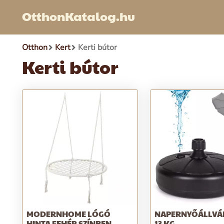
OtthonKatalog.hu
Otthon
Kert
Kerti bútor
Kerti bútor
MODERNHOME LÓGÓ
NAPERNYŐÁLLVÁ
HINTA FEHÉR SZÍNBEN
13 KG