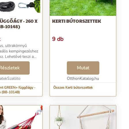
ÜGGŐÁGY - 260 X
KERTI BÚTORSZETTEK
BB-10148)
t
9 db
us, ultrakönnyű
eális kempingezéshez
z. Lehetővé teszi a
riss levegőn.
artós és megbízható
Részletek
Mutat
 amely lehetővé teszi,
 alu...
atekSzallito
OtthonKatalog.hu
int GREEN+ függőágy -
Összes Kerti bútorszettek
m (BB-10148)