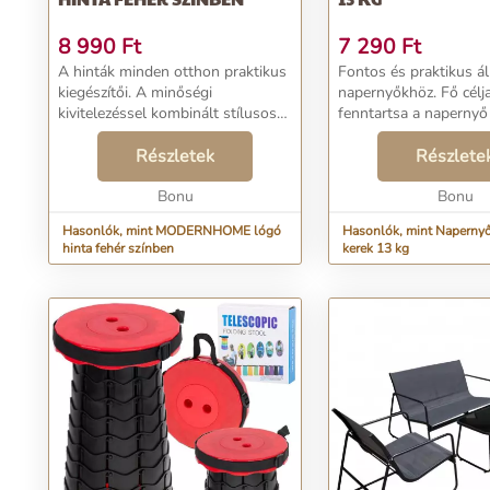
8 990
Ft
7 290
Ft
A hinták minden otthon praktikus
Fontos és praktikus ál
kiegészítői. A minőségi
napernyőkhöz. Fő célj
kivitelezéssel kombinált stílusos
fenntartsa a napernyő 
kialakítás ideális helyet biztosít a
és megakadályozza, h
pihenéshez. A klasszikus,
Részletek
véletlenül felboruljon
Részlete
baldachinos, gólyafészkes,
vagy más kedvezőtlen 
nyugágy vagy függőá...
Bonu
körülmények k...
Bonu
Hasonlók, mint MODERNHOME lógó
Hasonlók, mint Napernyő
hinta fehér színben
kerek 13 kg