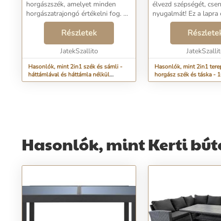
horgászszék, amelyet minden
élvezd szépségét, csen
KERETTEL - HORGÁSZ SZÉK
TÁROLÓRÉSSZEL 
horgászatrajongó értékelni fog.
nyugalmát! Ez a lapra
120 KG-IG - KHAKI (BBL)
Tökéletesen használható
háttámlás szék, ideális
összecsukható, kényelmes
Részletek
természetben való
Részlete
turistaszékként, kényelmes
kikapcsolódásához, sz
erkélyszékként vagy
JatekSzallito
helyet nem foglal autój
JatekSzalli
strandszékként. Egya...
Hasonlók, mint 2in1 szék és sámli -
Hasonlók, mint 2in1 tere
háttámlával és háttámla nélkül
horgász szék és táska - 
használható, összecsukható
teherbírású összecsukha
kempingszék fém kerettel - horgász
hordozható kempingszék
szék 120 kg-ig - khaki (BBL)
tárolórésszel (BBL)
Hasonlók, mint Kerti bút