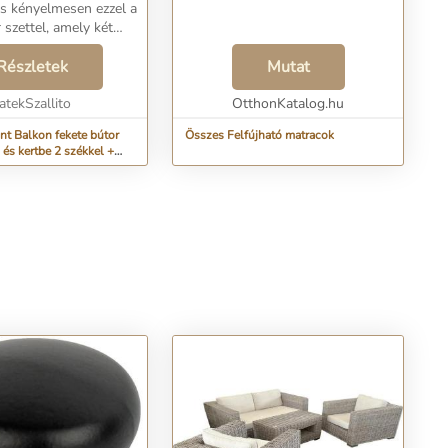
és kényelmesen ezzel a
 szettel, amely két
y asztalt tartalmaz! Ez
or szett tökéletes
Részletek
Mutat
ndenki számára, aki ...
atekSzallito
OtthonKatalog.hu
nt Balkon fekete bútor
Összes Felfújható matracok
a és kertbe 2 székkel +
B-23461)