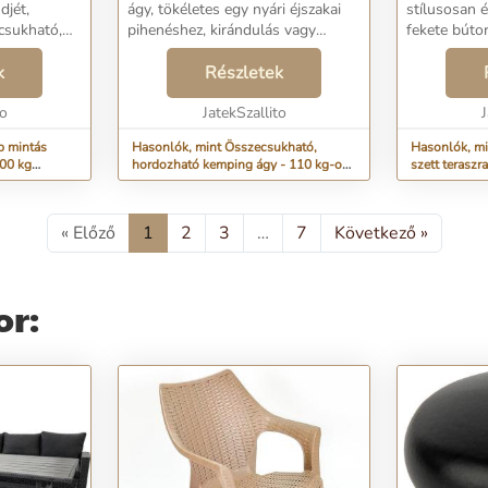
djét,
ágy, tökéletes egy nyári éjszakai
stílusosan 
(BBL)
 csukható,
pihenéshez, kirándulás vagy
fekete bútor
 kelléke a
tábortűz mellett. A csomagolható
széket és eg
k
utazóágyat a kertben, a teraszon,
Részletek
a balkon bút
inte semmi
az erkélyen vagy a tengerparton
választás mi
á...
to
állítha...
JatekSzallito
J
p mintás
Hasonlók, mint Összecsukható,
Hasonlók, mi
100 kg
hordozható kemping ágy - 110 kg-os
szett teraszr
tó és
teherbírás, 189 x 62,5 x 43 cm - fekete
asztallal (B
 tágas
(BB-0555)
« Előző
1
2
3
…
7
Következő »
or: