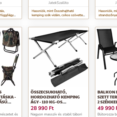
egvéd...
to
számár...
JatekSzallito
eláznak, és el
J
tás,
Hasonlók, mint Összehajtható
Hasonlók, mi
 függőágy
kemping szék vidám, csíkos szövettel
strandszőnye
álóval -
(BB-10045)
hordozófülle
1 cm (BB-10
S
ÖSSZECSUKHATÓ,
BALKON 
 TÁSKA -
HORDOZHATÓ KEMPING
SZETT TE
RÁSÚ
ÁGY - 110 KG-OS
2 SZÉKKE
ÉS
TEHERBÍRÁS, 189 X 62,5 X 43
(BB-2346
28 990
Ft
49 990
CM - FEKETE (BB-0555)
mészetet és
Nagyon masszív és stabil tábori
Bútorozza be
GAS