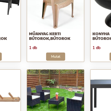
MŰANYAG KERTI
KONYHA
ROK
BÚTOROK,BÚTOROK
BÚTORO
1 db
1 db
Mutat