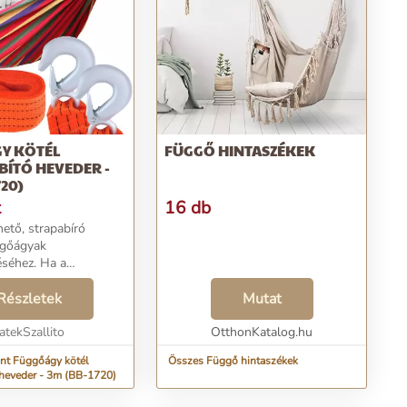
Y KÖTÉL
FÜGGŐ HINTASZÉKEK
ÍTÓ HEVEDER -
720)
t
16 db
hető, strapabíró
ggőágyak
éséhez. Ha a
kötele túl rövid -
fa van túl messze
Részletek
Mutat
 kertedben - akkor
latot fog nyújtani ez
atekSzallito
OtthonKatalog.hu
nt Függőágy kötél
Összes Függő hintaszékek
heveder - 3m (BB-1720)