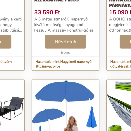
PÁRNÁVA
33 590
Ft
15 090
lvány a kerti
A 3 méter átmérőjű napernyő
A BOHO stíl
a, hogy
kiváló minőségi anyagokból
megjelenést
stabilitását,
készül. A masszív konstrukció és a
otthonnak.
ogy
minőségi anyagok garantálják a
vastag és k
 szélben
k
termék hosszú élettartamát és
Részletek
pamutból kés
időjárási
ugyanakkor a biztonságot a
makraménak 
használat során. A nap...
Bonu
biztosan szer
állvány
Hasonlók, mint Nagy kerti napernyő
Hasonlók, mi
állvánnyal piros
gólyafészek 