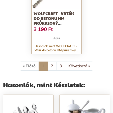
WOLFCRAFT - VRTÁK
DO BETONU HM
PRŮRAZOVÝ
14X400MM
3 190
Ft
Alza
Hasonlók, mint WOLFCRAFT -
Vrták do betonu HM průrazový
14x400mm
« Előző
1
2
3
Következő »
Hasonlók, mint Készletek: