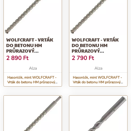
WOLFCRAFT - VRTÁK
WOLFCRAFT - VRTÁK
DO BETONU HM
DO BETONU HM
PRŮRAZOVÝ
PRŮRAZOVÝ
12X400MM
10X400MM
2 890
Ft
2 790
Ft
Alza
Alza
Hasonlók, mint WOLFCRAFT -
Hasonlók, mint WOLFCRAFT -
Vrták do betonu HM průrazový
Vrták do betonu HM průrazový
12x400mm
10x400mm