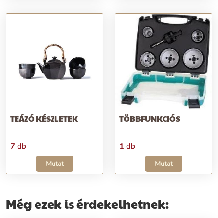
TEÁZÓ KÉSZLETEK
TÖBBFUNKCIÓS
7 db
1 db
Mutat
Mutat
Még ezek is érdekelhetnek: