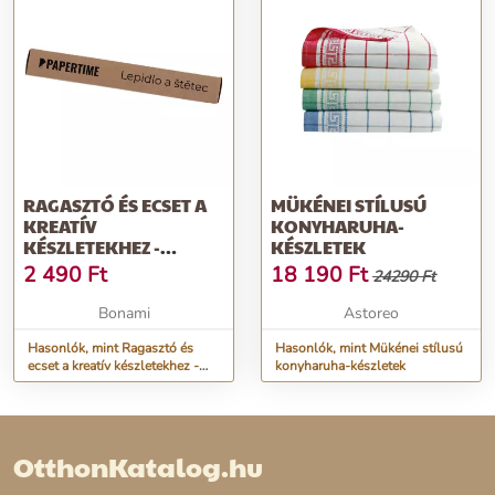
RAGASZTÓ ÉS ECSET A
MÜKÉNEI STÍLUSÚ
KREATÍV
KONYHARUHA-
KÉSZLETEKHEZ -
KÉSZLETEK
PAPERTIME
2 490
Ft
18 190
Ft
24290 Ft
Bonami
Astoreo
Hasonlók, mint Ragasztó és
Hasonlók, mint Mükénei stílusú
ecset a kreatív készletekhez -
konyharuha-készletek
Papertime
OtthonKatalog.hu