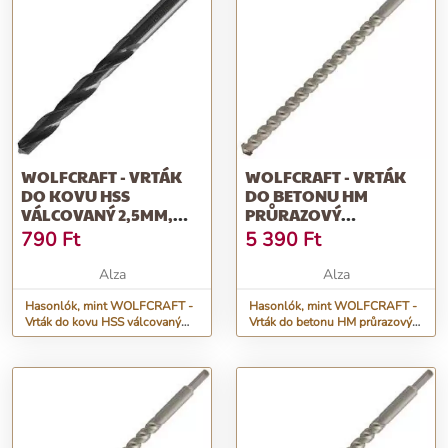
WOLFCRAFT - VRTÁK
WOLFCRAFT - VRTÁK
DO KOVU HSS
DO BETONU HM
VÁLCOVANÝ 2,5MM,
PRŮRAZOVÝ
3KS
18X400MM
790
Ft
5 390
Ft
Alza
Alza
Hasonlók, mint WOLFCRAFT -
Hasonlók, mint WOLFCRAFT -
Vrták do kovu HSS válcovaný
Vrták do betonu HM průrazový
2,5mm, 3ks
18x400mm