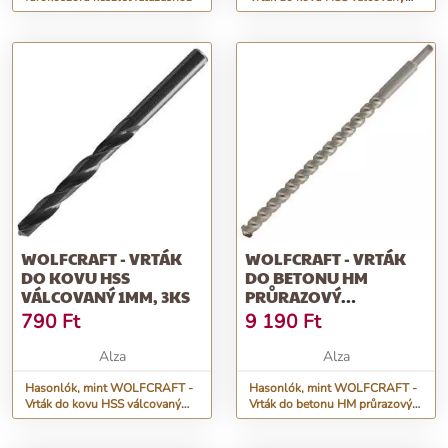
1,5mm, 3ks
WOLFCRAFT - VRTÁK
WOLFCRAFT - VRTÁK
DO KOVU HSS
DO BETONU HM
VÁLCOVANÝ 1MM, 3KS
PRŮRAZOVÝ
22X400MM
790
Ft
9 190
Ft
Alza
Alza
Hasonlók, mint WOLFCRAFT -
Hasonlók, mint WOLFCRAFT -
Vrták do kovu HSS válcovaný
Vrták do betonu HM průrazový
1mm, 3ks
22x400mm