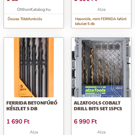
OtthonKatalog.hu
Alza
Összes Többfunkciós
Hasonlók, mint FERRIDA fafúró
készlet 5 db
FERRIDA BETONFÚRÓ
ALZATOOLS COBALT
KÉSZLET 5 DB
DRILL BITS SET 15PCS
1 690
Ft
6 990
Ft
Alza
Alza