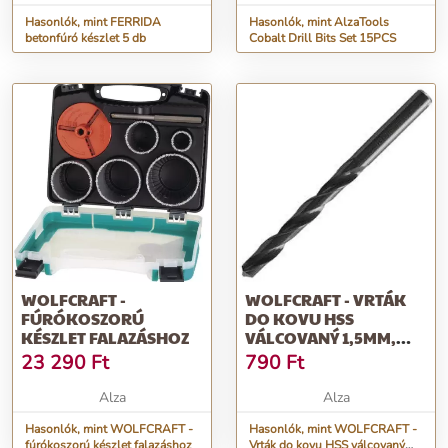
Hasonlók, mint FERRIDA
Hasonlók, mint AlzaTools
betonfúró készlet 5 db
Cobalt Drill Bits Set 15PCS
WOLFCRAFT -
WOLFCRAFT - VRTÁK
FÚRÓKOSZORÚ
DO KOVU HSS
KÉSZLET FALAZÁSHOZ
VÁLCOVANÝ 1,5MM,
3KS
23 290
Ft
790
Ft
Alza
Alza
Hasonlók, mint WOLFCRAFT -
Hasonlók, mint WOLFCRAFT -
fúrókoszorú készlet falazáshoz
Vrták do kovu HSS válcovaný