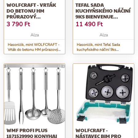
WOLFCRAFT - VRTÁK
TEFAL SADA
DO BETONU HM
KUCHYŇSKÉHO NÁČINÍ
PRŮRAZOVÝ
9KS BIENVENUE
12X600MM
K001S925
3 790
Ft
11 490
Ft
Alza
Alza
Hasonlók, mint WOLFCRAFT -
Hasonlók, mint Tefal Sada
Vrták do betonu HM průrazový
kuchyňského náčiní 9ks
12x600mm
Bienvenue K001S925
WMF PROFI PLUS
WOLFCRAFT -
1871529990 KONYHAI
NÁSTAVEC BIM PRO