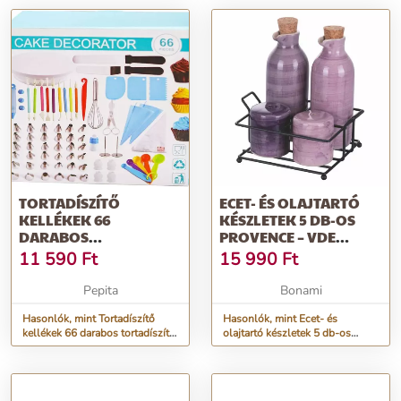
TORTADÍSZÍTŐ
ECET- ÉS OLAJTARTÓ
KELLÉKEK 66
KÉSZLETEK 5 DB-OS
DARABOS
PROVENCE – VDE
TORTADÍSZÍTŐ
TIVOLI 1996
11 590
Ft
15 990
Ft
KÉSZLETEK
FORGATHAT...
Pepita
Bonami
Hasonlók, mint Tortadíszítő
Hasonlók, mint Ecet- és
kellékek 66 darabos tortadíszítő
olajtartó készletek 5 db-os
készletek forgathat...
Provence – VDE Tivoli 1996