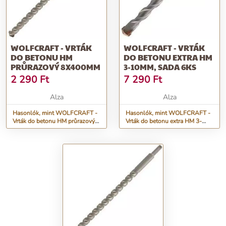
WOLFCRAFT - VRTÁK
WOLFCRAFT - VRTÁK
DO BETONU HM
DO BETONU EXTRA HM
PRŮRAZOVÝ 8X400MM
3-10MM, SADA 6KS
2 290
Ft
7 290
Ft
Alza
Alza
Hasonlók, mint WOLFCRAFT -
Hasonlók, mint WOLFCRAFT -
Vrták do betonu HM průrazový
Vrták do betonu extra HM 3-
8x400mm
10mm, sada 6ks