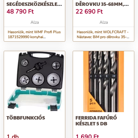
SEGÉDESZKÖZKÉSZLET
DĚROVKU 35-68MM,
6 DB
SADA 6KS
48 790
Ft
22 690
Ft
Alza
Alza
Hasonlók, mint WMF Profi Plus
Hasonlók, mint WOLFCRAFT -
1871529990 konyhai
Nástavec BiM pro děrovku 35-
segédeszközkészlet 6 db
68mm, sada 6ks
TÖBBFUNKCIÓS
FERRIDA FAFÚRÓ
KÉSZLET 5 DB
1 db
1 690
Ft