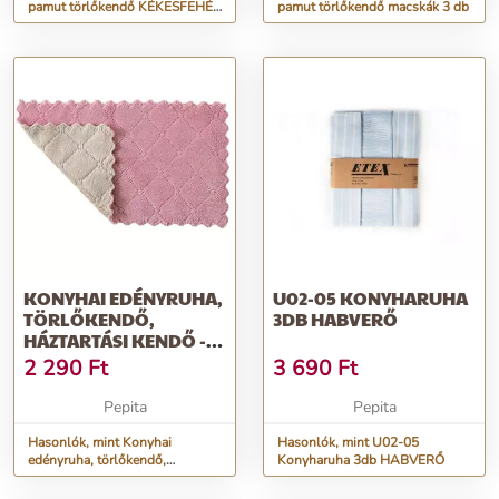
pamut törlőkendő KÉKESFEHÉR
pamut törlőkendő macskák 3 db
3 db
KONYHAI EDÉNYRUHA,
U02-05 KONYHARUHA
TÖRLŐKENDŐ,
3DB HABVERŐ
HÁZTARTÁSI KENDŐ -
LILA/SZÜRKE
2 290
Ft
3 690
Ft
Pepita
Pepita
Hasonlók, mint Konyhai
Hasonlók, mint U02-05
edényruha, törlőkendő,
Konyharuha 3db HABVERŐ
háztartási kendő - lila/szürke