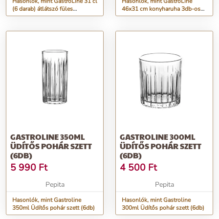
Hasonlók, mint GastroLine 31 cl
Hasonlók, mint GastroLine
(6 darab) átlátszó füles
46x31 cm konyharuha 3db-os
lattespohár szett
szett
GASTROLINE 350ML
GASTROLINE 300ML
ÜDÍTŐS POHÁR SZETT
ÜDÍTŐS POHÁR SZETT
(6DB)
(6DB)
5 990
Ft
4 500
Ft
Pepita
Pepita
Hasonlók, mint Gastroline
Hasonlók, mint Gastroline
350ml Üdítős pohár szett (6db)
300ml Üdítős pohár szett (6db)