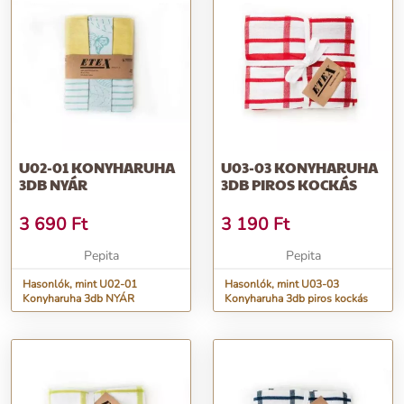
U02-01 KONYHARUHA
U03-03 KONYHARUHA
3DB NYÁR
3DB PIROS KOCKÁS
3 690
Ft
3 190
Ft
Pepita
Pepita
Hasonlók, mint U02-01
Hasonlók, mint U03-03
Konyharuha 3db NYÁR
Konyharuha 3db piros kockás