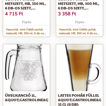
METSZETT, HB, 350 ML,
METSZETT, HB, 300 ML,
6 DB-OS SZETT,
6 DB-OS SZETT,
&QUOT;GASTROLINE&QUOT;
&QUOT;GASTROLINE&QUO
4 715
Ft
3 358
Ft
Pepita
Pepita
Hasonlók, mint Üdítős pohár,
Hasonlók, mint Üdítős pohár,
metszett, HB, 350 ml, 6 db-os
metszett, HB, 300 ml, 6 db-os
szett, &quot;GastroLine&quot;
szett, &quot;GastroLine&quot;
ÜVEGKANCSÓ 1L,
LATTES POHÁR FÜLLEL
&QUOT;GASTROLINE&QUOT;
&QUOT;GASTROLINE&QUO
31 CL (6 DB)