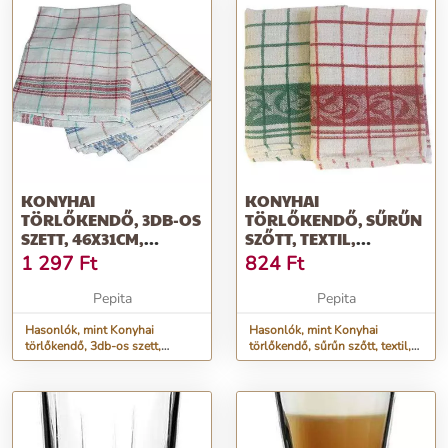
KONYHAI
KONYHAI
TÖRLŐKENDŐ, 3DB-OS
TÖRLŐKENDŐ, SŰRŰN
SZETT, 46X31CM,
SZŐTT, TEXTIL,
&QUOT;GASTROLINE&QUOT;
45X65CM,
1 297
Ft
824
Ft
&QUOT;GASTROLINE&QUO
Pepita
Pepita
Hasonlók, mint Konyhai
Hasonlók, mint Konyhai
törlőkendő, 3db-os szett,
törlőkendő, sűrűn szőtt, textil,
46x31cm,
45x65cm,
&quot;GastroLine&quot;
&quot;GastroLine&quot;