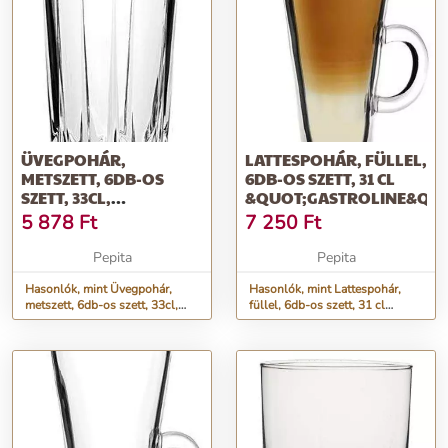
ÜVEGPOHÁR,
LATTESPOHÁR, FÜLLEL,
METSZETT, 6DB-OS
6DB-OS SZETT, 31 CL
SZETT, 33CL,
&QUOT;GASTROLINE&QUO
&QUOT;GASTROLINE
5 878
Ft
7 250
Ft
HB&QUOT;
Pepita
Pepita
Hasonlók, mint Üvegpohár,
Hasonlók, mint Lattespohár,
metszett, 6db-os szett, 33cl,
füllel, 6db-os szett, 31 cl
&quot;GastroLine HB&quot;
&quot;GastroLine&quot;