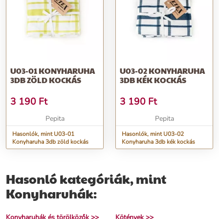
U03-01 KONYHARUHA
U03-02 KONYHARUHA
3DB ZÖLD KOCKÁS
3DB KÉK KOCKÁS
3 190
Ft
3 190
Ft
Pepita
Pepita
Hasonlók, mint U03-01
Hasonlók, mint U03-02
Konyharuha 3db zöld kockás
Konyharuha 3db kék kockás
Hasonló kategóriák, mint
Konyharuhák:
Konyharuhák és törölközők >>
Kötények >>