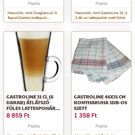
Pepita
Pepita
Hasonlók, mint Üvegkancsó 1l
Hasonlók, mint GastroLine 31 cl
&quot;GastroLine&quot;
2 db-os lattespohár szett füllel
(1710VKA003)
GASTROLINE 31 CL (6
GASTROLINE 46X31 CM
DARAB) ÁTLÁTSZÓ
KONYHARUHA 3DB-OS
FÜLES LATTESPOHÁR
SZETT
SZETT
8 859
Ft
1 358
Ft
Pepita
Pepita