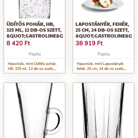
ÜDÍTŐS POHÁR, HB,
LAPOSTÁNYÉR, FEHÉR,
325 ML, 12 DB-OS SZETT,
25 CM, 24 DB-OS SZETT,
&QUOT;GASTROLINE&QUOT;
&QUOT;GASTROLINE&QUO
8 420
Ft
38 919
Ft
Pepita
Pepita
Hasonlók, mint Üdítős pohár,
Hasonlók, mint Lapostányér,
HB, 325 ml, 12 db-os szett,
fehér, 25 cm, 24 db-os szett,
&quot;GastroLine&quot;
&quot;GastroLine&quot;