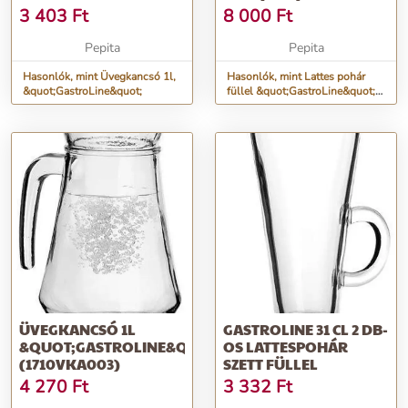
3 403
Ft
8 000
Ft
Pepita
Pepita
Hasonlók, mint Üvegkancsó 1l,
Hasonlók, mint Lattes pohár
&quot;GastroLine&quot;
füllel &quot;GastroLine&quot;
31 cl (6 db)
ÜVEGKANCSÓ 1L
GASTROLINE 31 CL 2 DB-
&QUOT;GASTROLINE&QUOT;
OS LATTESPOHÁR
(1710VKA003)
SZETT FÜLLEL
4 270
Ft
3 332
Ft