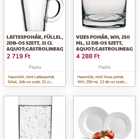
LATTESPOHÁR, FÜLLEL,
VIZES POHÁR, WH, 250
2DB-OS SZETT, 31 CL
ML, 12 DB-OS SZETT,
&QUOT;GASTROLINE&QUOT;
&QUOT;GASTROLINE&QUO
2 719
Ft
4 288
Ft
Pepita
Pepita
Hasonlók, mint Lattespohár,
Hasonlók, mint Vizes pohár,
füllel, 2db-os szett, 31 cl
WH, 250 ml, 12 db-os szett,
&quot;GastroLine&quot;
&quot;GastroLine&quot;