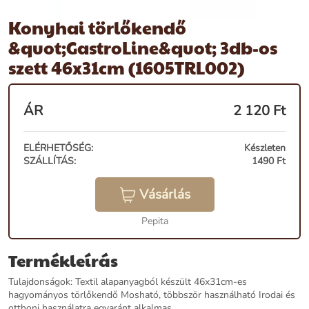
Konyhai törlőkendő
&quot;GastroLine&quot; 3db-os
szett 46x31cm (1605TRL002)
ÁR
2 120
Ft
ELÉRHETŐSÉG:
Készleten
SZÁLLÍTÁS:
1490 Ft
Vásárlás
Pepita
Termékleírás
Tulajdonságok: Textil alapanyagból készült 46x31cm-es
hagyományos törlőkendő Mosható, többször használható Irodai és
otthoni használatra egyaránt alkalmas