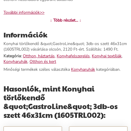
További információk>>
↓ Több részlet... ↓
Információk
Konyhai törlőkendő &quot;GastroLine&quot; 3db-os szett 46x31cm
(1605TRL002) vásárlása olcsón, 2120 Ft-ért. Szállítás: 1490 Ft.
Kategória:
Otthon, háztartás
,
Konyhafelszerelés
,
Konyhai textíliák
,
Konyharuhák
,
Otthon és kert
Minőségi termékek széles választéka
Konyharuhák
kategóriában.
Hasonlók, mint Konyhai
törlőkendő
&quot;GastroLine&quot; 3db-os
szett 46x31cm (1605TRL002):