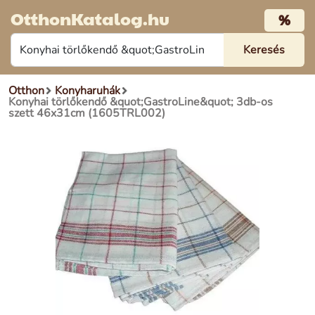
OtthonKatalog.hu
%
Otthon
Konyharuhák
Konyhai törlőkendő &quot;GastroLine&quot; 3db-os
szett 46x31cm (1605TRL002)