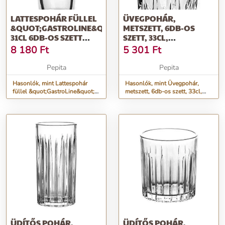
LATTESPOHÁR FÜLLEL
ÜVEGPOHÁR,
&QUOT;GASTROLINE&QUOT;
METSZETT, 6DB-OS
31CL 6DB-OS SZETT
SZETT, 33CL,
(1705LAT006)
&QUOT;GASTROLINE
8 180
Ft
5 301
Ft
HB&QUOT;-
CSOMAGOL...
Pepita
Pepita
Hasonlók, mint Lattespohár
Hasonlók, mint Üvegpohár,
füllel &quot;GastroLine&quot;
metszett, 6db-os szett, 33cl,
31cl 6db-os szett
&quot;GastroLine HB&quot;-
(1705LAT006)
Csomagol...
ÜDÍTŐS POHÁR,
ÜDÍTŐS POHÁR,