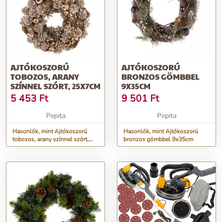
AJTÓKOSZORÚ
AJTÓKOSZORÚ
TOBOZOS, ARANY
BRONZOS GÖMBBEL
SZÍNNEL SZÓRT, 25X7CM
9X35CM
5 453
Ft
9 501
Ft
Pepita
Pepita
Hasonlók, mint Ajtókoszorú
Hasonlók, mint Ajtókoszorú
tobozos, arany színnel szórt,
bronzos gömbbel 9x35cm
25x7cm