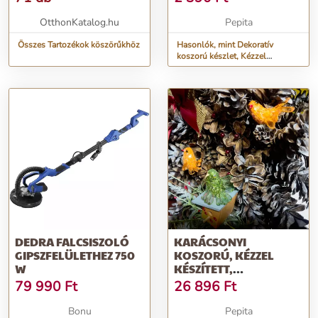
OtthonKatalog.hu
Pepita
Összes Tartozékok köszörűkhöz
Hasonlók, mint Dekoratív
koszorú készlet, Kézzel
készített, Tavasz, Szívvel, róz...
DEDRA FALCSISZOLÓ
KARÁCSONYI
GIPSZFELÜLETHEZ 750
KOSZORÚ, KÉZZEL
W
KÉSZÍTETT,
TERMÉSZETES
79 990
Ft
26 896
Ft
FENYŐTOBOZ, KER...
Bonu
Pepita