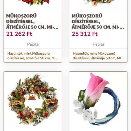
MŰKOSZORÚ
MŰKOSZORÚ
DÍSZÍTÉSSEL,
DÍSZÍTÉSSEL,
ÁTMÉRŐJE 50 CM, MI-
ÁTMÉRŐJE 50 CM, MI-
198
197
21 262
Ft
25 312
Ft
Pepita
Pepita
Hasonlók, mint Műkoszorú
Hasonlók, mint Műkoszorú
díszítéssel, átmérője 50 cm, MI-
díszítéssel, átmérője 50 cm, MI-
198
197