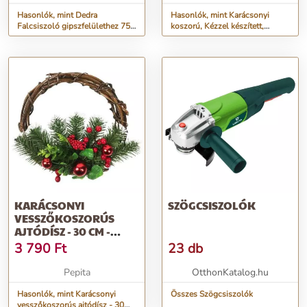
Hasonlók, mint Dedra
Hasonlók, mint Karácsonyi
Falcsiszoló gipszfelülethez 750
koszorú, Kézzel készített,
W
Természetes fenyőtoboz, Ker...
KARÁCSONYI
SZÖGCSISZOLÓK
VESSZŐKOSZORÚS
AJTÓDÍSZ - 30 CM -
ZÖLD/PIROS
3 790
Ft
23 db
Pepita
OtthonKatalog.hu
Hasonlók, mint Karácsonyi
Összes Szögcsiszolók
vesszőkoszorús ajtódísz - 30