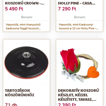
KOSZORÚ CROWN -
HOLLY PINE – CASA
CASA SELECCIÓN
SELECCIÓN
5 490
Ft
7 290
Ft
Bonami
Bonami
Hasonlók, mint Aranyszínű
Hasonlók, mint Karácsonyi
karácsonyi függő koszorú
koszorú ø 22 cm Holly Pine –
Crown - Casa Selección
Casa Selección
TARTOZÉKOK
DEKORATÍV KOSZORÚ
KÖSZÖRŰKHÖZ
KÉSZLET, KÉZZEL
KÉSZÍTETT, TAVASZ,
SZÍVVEL, RÓZ...
71 db
2 390
Ft