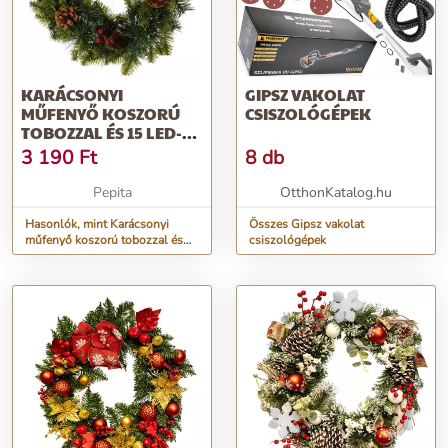
KARÁCSONYI
GIPSZ VAKOLAT
MŰFENYŐ KOSZORÚ
CSISZOLÓGÉPEK
TOBOZZAL ÉS 15 LED-
DEL, IDŐZÍTHETŐ, 40
3 190
Ft
8 db
CM
Pepita
OtthonKatalog.hu
Hasonlók, mint Karácsonyi
Összes Gipsz vakolat
műfenyő koszorú tobozzal és
csiszológépek
15 LED-del, időzíthető, 40 cm