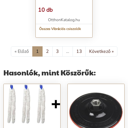
10 db
OtthonKatalog.hu
Összes Vibrációs csiszolók
« Előző
1
2
3
…
13
Következő »
Hasonlók, mint Köszörűk: