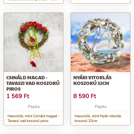
cm - zöld/piros
CSINÁLD MAGAD -
NYÁRI VITORLÁS
TAVASZI VAD KOSZORÚ
KOSZORÚ 32CM
PIROS
1 569
Ft
8 590
Ft
Pepita
Pepita
Hasonlók, mint Csináld magad -
Hasonlók, mint Nyári vitorlás
Tavaszi vad koszorú piros
koszorú 32cm