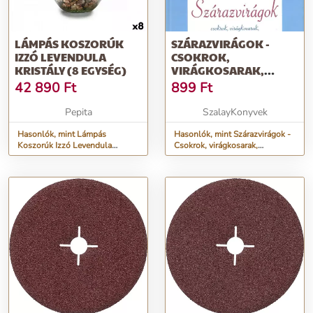
LÁMPÁS KOSZORÚK
SZÁRAZVIRÁGOK -
IZZÓ LEVENDULA
CSOKROK,
KRISTÁLY (8 EGYSÉG)
VIRÁGKOSARAK,
KOSZORÚK,
42 890
Ft
899
Ft
BOKRÉTÁK / ROSEMIE
STROBEL-SCHULZE /
Pepita
SzalayKonyvek
/SZÁLLÍTÁSI SÉRÜLT /
Hasonlók, mint Lámpás
Hasonlók, mint Szárazvirágok -
Koszorúk Izzó Levendula
Csokrok, virágkosarak,
Kristály (8 egység)
koszorúk, bokréták / Rosemie
Strobel-Schulze / /Szállítási
sérült /