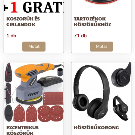
KOSZORÚK ÉS
TARTOZÉKOK
GIRLANDOK
KÖSZÖRŰKHÖZ
1 db
71 db
Mutat
Mutat
EXCENTRIKUS
KÖSZÖRŰKORONG
KÖSZÖRŰK