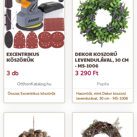
EXCENTRIKUS
DEKOR KOSZORÚ
KÖSZÖRŰK
LEVENDULÁVAL, 30 CM
- MS-1006
3 db
3 290
Ft
OtthonKatalog.hu
Pepita
Összes Excentrikus köszörűk
Hasonlók, mint Dekor koszorú
levendulával, 30 cm - MS-1006