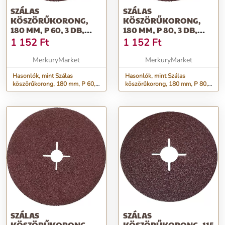
SZÁLAS
SZÁLAS
KÖSZÖRŰKORONG,
KÖSZÖRŰKORONG,
180 MM, P 60, 3 DB,
180 MM, P 80, 3 DB,
DREL
DREL
1 152
Ft
1 152
Ft
MerkuryMarket
MerkuryMarket
Hasonlók, mint Szálas
Hasonlók, mint Szálas
köszörűkorong, 180 mm, P 60,
köszörűkorong, 180 mm, P 80,
3 db, Drel
3 db, Drel
SZÁLAS
SZÁLAS
KÖSZÖRŰKORONG,
KÖSZÖRŰKORONG, 115