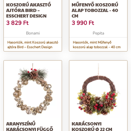
KOSZORÚ AKASZTÓ
MŰFENYŐ KOSZORÚ
AJTÓRA BIRD –
ALAP TOBOZZAL - 40
ESSCHERT DESIGN
CM
3 829
Ft
3 990
Ft
Bonami
Pepita
Hasonlók, mint Koszorú akasztó
Hasonlók, mint Műfenyő
ajtóra Bird – Esschert Design
koszorú alap tobozzal - 40 cm
ARANYSZÍNŰ
KARÁCSONYI
KARÁCSONYI FÜGGŐ
KOSZORÚ Ø 22 CM