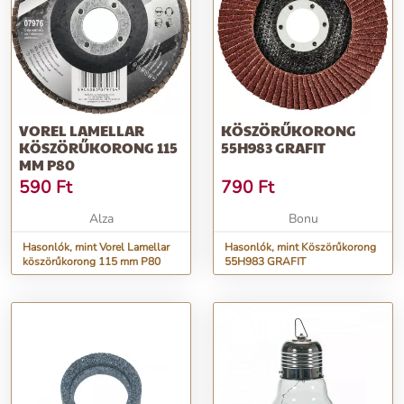
VOREL LAMELLAR
KÖSZÖRŰKORONG
KÖSZÖRŰKORONG 115
55H983 GRAFIT
MM P80
590
Ft
790
Ft
Alza
Bonu
Hasonlók, mint Vorel Lamellar
Hasonlók, mint Köszörűkorong
köszörűkorong 115 mm P80
55H983 GRAFIT