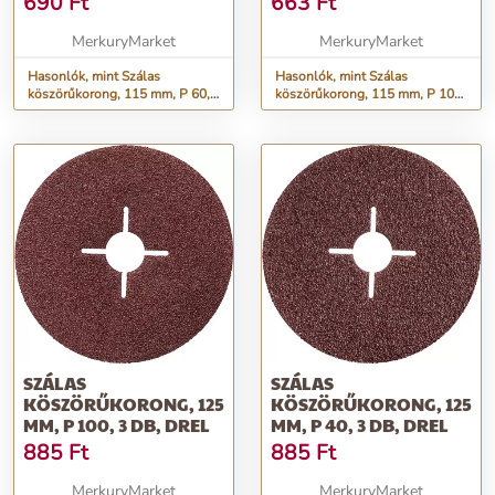
690
Ft
663
Ft
MerkuryMarket
MerkuryMarket
Hasonlók, mint Szálas
Hasonlók, mint Szálas
köszörűkorong, 115 mm, P 60,
köszörűkorong, 115 mm, P 100,
3 db, Drel
3 db, Drel
SZÁLAS
SZÁLAS
KÖSZÖRŰKORONG, 125
KÖSZÖRŰKORONG, 125
MM, P 100, 3 DB, DREL
MM, P 40, 3 DB, DREL
885
Ft
885
Ft
MerkuryMarket
MerkuryMarket