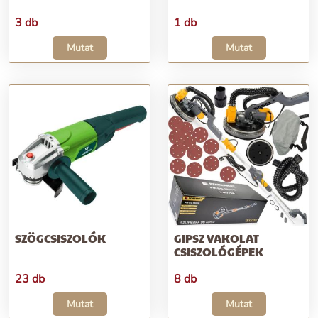
3 db
1 db
Mutat
Mutat
SZÖGCSISZOLÓK
GIPSZ VAKOLAT
CSISZOLÓGÉPEK
23 db
8 db
Mutat
Mutat