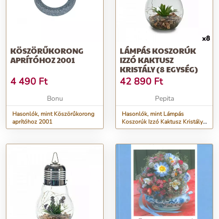
KÖSZÖRŰKORONG
LÁMPÁS KOSZORÚK
APRÍTÓHOZ 2001
IZZÓ KAKTUSZ
KRISTÁLY (8 EGYSÉG)
4 490
Ft
42 890
Ft
Bonu
Pepita
Hasonlók, mint Köszörűkorong
Hasonlók, mint Lámpás
aprítóhoz 2001
Koszorúk Izzó Kaktusz Kristály
(8 egység)