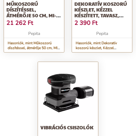
MŰKOSZORÚ
DEKORATÍV KOSZORÚ
DÍSZÍTÉSSEL,
KÉSZLET, KÉZZEL
ÁTMÉRŐJE 50 CM, MI-
KÉSZÍTETT, TAVASZ,
189
RÓZSÁVAL ÉS...
21 262
Ft
2 390
Ft
Pepita
Pepita
Hasonlók, mint Műkoszorú
Hasonlók, mint Dekoratív
díszítéssel, átmérője 50 cm, MI-
koszorú készlet, Kézzel
189
készített, Tavasz, Rózsával és...
VIBRÁCIÓS CSISZOLÓK