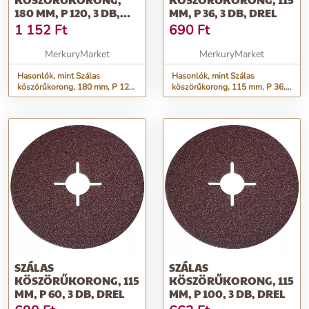
180 MM, P 120, 3 DB,
MM, P 36, 3 DB, DREL
DREL
1 152
Ft
690
Ft
MerkuryMarket
MerkuryMarket
Hasonlók, mint Szálas
Hasonlók, mint Szálas
köszörűkorong, 180 mm, P 120,
köszörűkorong, 115 mm, P 36,
3 db, Drel
3 db, Drel
SZÁLAS
SZÁLAS
KÖSZÖRŰKORONG, 115
KÖSZÖRŰKORONG, 115
MM, P 60, 3 DB, DREL
MM, P 100, 3 DB, DREL