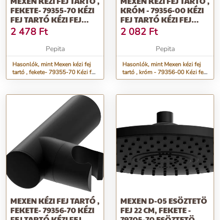
MEXEN KÉZI FEJ TARTÓ ,
MEXEN KÉZI FEJ TARTÓ ,
FEKETE- 79355-70 KÉZI
KRÓM - 79356-00 KÉZI
FEJ TARTÓ KÉZI FEJ...
FEJ TARTÓ KÉZI FEJ...
2 478
Ft
2 082
Ft
Pepita
Pepita
Hasonlók, mint Mexen kézi fej
Hasonlók, mint Mexen kézi fej
tartó , fekete- 79355-70 Kézi fej
tartó , króm - 79356-00 Kézi fej
tartó Kézi fej...
tartó Kézi fej...
MEXEN KÉZI FEJ TARTÓ ,
MEXEN D-05 ESÖZTETÖ
FEKETE- 79356-70 KÉZI
FEJ 22 CM, FEKETE -
FEJ TARTÓ KÉZI FEJ...
79705-70 ESÖZTETÖ