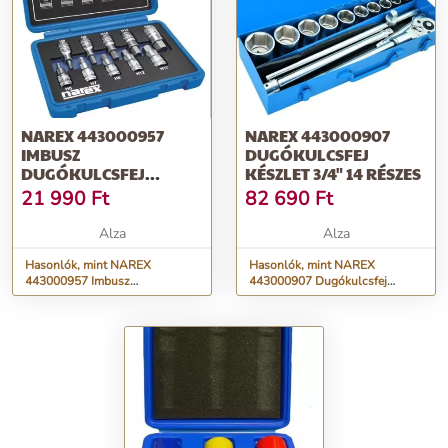
NAREX 443000957
NAREX 443000907
IMBUSZ
DUGÓKULCSFEJ
DUGÓKULCSFEJ
KÉSZLET 3/4" 14 RÉSZES
KÉSZLET 1/2"
21 990
Ft
82 690
Ft
Alza
Alza
Hasonlók, mint NAREX
Hasonlók, mint NAREX
443000957 Imbusz
443000907 Dugókulcsfej
dugókulcsfej készlet 1/2"
készlet 3/4" 14 részes