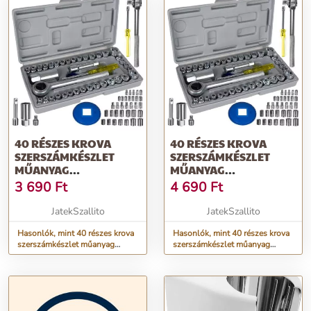
40 RÉSZES KROVA
40 RÉSZES KROVA
SZERSZÁMKÉSZLET
SZERSZÁMKÉSZLET
MŰANYAG
MŰANYAG
HORDTÁSKÁBAN -
HORDTÁSKÁBAN -
3 690
Ft
4 690
Ft
CSAVARHÚZÓVAL,
CSAVARHÚZÓVAL,
MENETIRÁNYFORDÍTÓVAL,
MENETIRÁNYFORDÍTÓVAL
JatekSzallito
JatekSzallito
CSAVAR
CSAVAR
HOSSZABBÍTÓVAL,
Hasonlók, mint 40 részes krova
HOSSZABBÍTÓVAL,
Hasonlók, mint 40 részes krova
szerszámkészlet műanyag
szerszámkészlet műanyag
BŐVÍTŐVEL ÉS
BŐVÍTŐVEL ÉS
hordtáskában - csavarhúzóval,
hordtáskában - csavarhúzóval,
SZŰKÍTŐVEL (BBKM)
SZŰKÍTŐVEL (BB-
menetirányfordítóval, csavar
menetirányfordítóval, csavar
19168)
hosszabbítóval, bővítővel és
hosszabbítóval, bővítővel és
szűkítővel (BBKM)
szűkítővel (BB-19168)