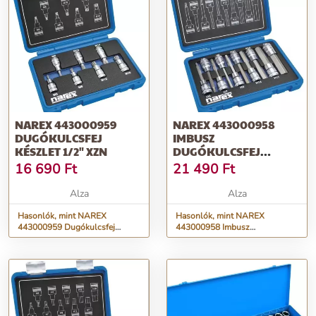
NAREX 443000959
NAREX 443000958
DUGÓKULCSFEJ
IMBUSZ
KÉSZLET 1/2" XZN
DUGÓKULCSFEJ
KÉSZLET 1/2"
16 690
Ft
21 490
Ft
Alza
Alza
Hasonlók, mint NAREX
Hasonlók, mint NAREX
443000959 Dugókulcsfej
443000958 Imbusz
készlet 1/2" XZN
dugókulcsfej készlet 1/2"