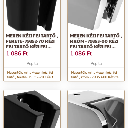
MEXEN KÉZI FEJ TARTÓ ,
MEXEN KÉZI FEJ TARTÓ ,
FEKETE- 79352-70 KÉZI
KRÓM - 79353-00 KÉZI
FEJ TARTÓ KÉZI FEJ...
FEJ TARTÓ KÉZI FEJ...
1 086
Ft
1 086
Ft
Pepita
Pepita
Hasonlók, mint Mexen kézi fej
Hasonlók, mint Mexen kézi fej
tartó , fekete- 79352-70 Kézi fej
tartó , króm - 79353-00 Kézi fej
tartó Kézi fej...
tartó Kézi fej...