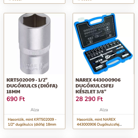
KRT502009 - 1/2"
NAREX 443000906
DUGÓKULCS (DIÓFA)
DUGÓKULCSFEJ
18MM
KÉSZLET 3/8"
690
Ft
28 290
Ft
Alza
Alza
Hasonlók, mint KRT502009 -
Hasonlók, mint NAREX
1/2" dugókulcs (diófa) 18mm
443000906 Dugókulcsfej
készlet 3/8"