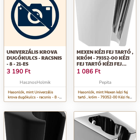
UNIVERZÁLIS KROVA
MEXEN KÉZI FEJ TARTÓ ,
DUGÓKULCS - RACSNIS
KRÓM - 79352-00 KÉZI
- 8 - 21-ES
FEJ TARTÓ KÉZI FEJ...
3 190
Ft
1 086
Ft
HasznosHolmik
Pepita
Hasonlók, mint Univerzális
Hasonlók, mint Mexen kézi fej
krova dugókulcs - racsnis - 8 -
tartó , króm - 79352-00 Kézi fej
21-es
tartó Kézi fej...