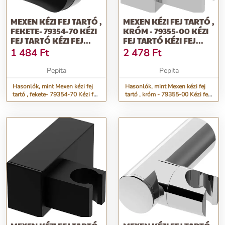
MEXEN KÉZI FEJ TARTÓ ,
MEXEN KÉZI FEJ TARTÓ ,
FEKETE- 79354-70 KÉZI
KRÓM - 79355-00 KÉZI
FEJ TARTÓ KÉZI FEJ...
FEJ TARTÓ KÉZI FEJ...
1 484
Ft
2 478
Ft
Pepita
Pepita
Hasonlók, mint Mexen kézi fej
Hasonlók, mint Mexen kézi fej
tartó , fekete- 79354-70 Kézi fej
tartó , króm - 79355-00 Kézi fej
tartó Kézi fej...
tartó Kézi fej...