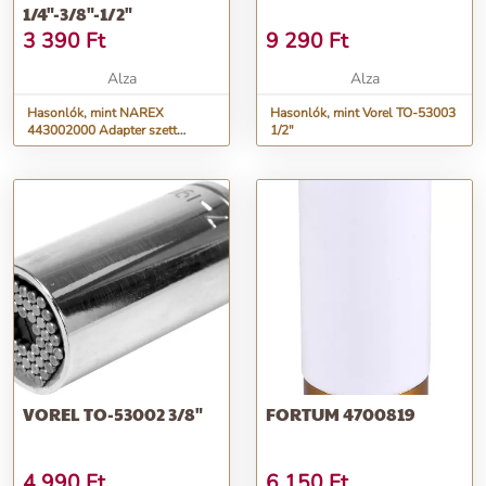
1/4"-3/8"-1/2"
3 390
Ft
9 290
Ft
Alza
Alza
Hasonlók, mint NAREX
Hasonlók, mint Vorel TO-53003
443002000 Adapter szett
1/2"
1/4"-3/8"-1/2"
VOREL TO-53002 3/8"
FORTUM 4700819
4 990
Ft
6 150
Ft