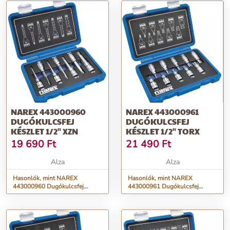
NAREX 443000960
NAREX 443000961
DUGÓKULCSFEJ
DUGÓKULCSFEJ
KÉSZLET 1/2" XZN
KÉSZLET 1/2" TORX
19 690
Ft
21 490
Ft
Alza
Alza
Hasonlók, mint NAREX
Hasonlók, mint NAREX
443000960 Dugókulcsfej
443000961 Dugókulcsfej
készlet 1/2" XZN
készlet 1/2" TORX