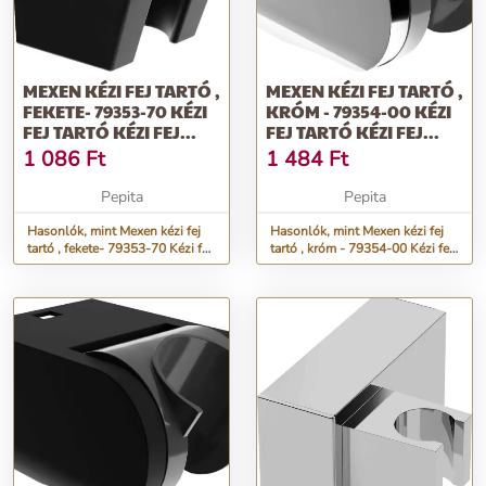
MEXEN KÉZI FEJ TARTÓ ,
MEXEN KÉZI FEJ TARTÓ ,
FEKETE- 79353-70 KÉZI
KRÓM - 79354-00 KÉZI
FEJ TARTÓ KÉZI FEJ...
FEJ TARTÓ KÉZI FEJ...
1 086
Ft
1 484
Ft
Pepita
Pepita
Hasonlók, mint Mexen kézi fej
Hasonlók, mint Mexen kézi fej
tartó , fekete- 79353-70 Kézi fej
tartó , króm - 79354-00 Kézi fej
tartó Kézi fej...
tartó Kézi fej...