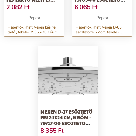
FEJ+ RÚD
2 082
Ft
6 065
Ft
Pepita
Pepita
Hasonlók, mint Mexen kézi fej
Hasonlók, mint Mexen D-05
tartó , fekete- 79356-70 Kézi fej
esöztetö fej 22 cm, fekete -
tartó Kézi fej...
79705-70 Esöztetö fej+ rúd
MEXEN D-17 ESÖZTETÖ
FEJ 24X24 CM, KRÓM -
79717-00 ESÖZTETÖ
FEJ+ RÚD
8 355
Ft