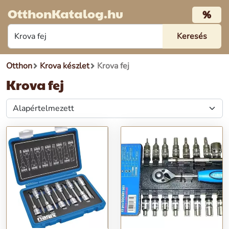
OtthonKatalog.hu
%
Otthon
Krova készlet
Krova fej
Krova fej