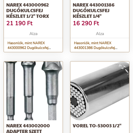
NAREX 443000962
NAREX 443001386
DUGÓKULCSFEJ
DUGÓKULCSFEJ
KÉSZLET 1/2" TORX
KÉSZLET 1/4"
21 190
Ft
16 290
Ft
Alza
Alza
Hasonlók, mint NAREX
Hasonlók, mint NAREX
443000962 Dugókulcsfej
443001386 Dugókulcsfej
készlet 1/2" TORX
készlet 1/4"
NAREX 443002000
VOREL TO-53003 1/2"
ADAPTER SZETT