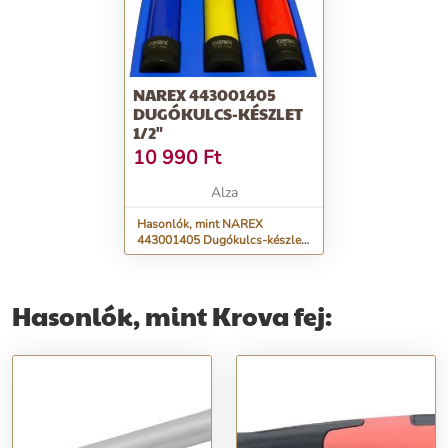
NAREX 443001405
DUGÓKULCS-KÉSZLET
1/2"
10 990
Ft
Alza
Hasonlók, mint NAREX
443001405 Dugókulcs-készlet
1/2"
Hasonlók, mint Krova fej: