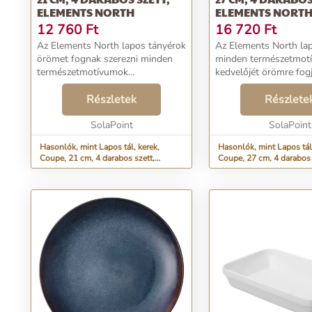
ELEMENTS NORTH
ELEMENTS NORT
12 760
Ft
16 720
Ft
Az Elements North lapos tányérok
Az Elements North la
örömet fognak szerezni minden
minden természetmot
természetmotívumok
kedvelőjét örömre fog
kedvelőjének. Belső részük olyan
inspirálni. Belső részü
hatást kelt, mintha a tájat hó
Részletek
mint egy hóval borított
Részlete
borítaná, ezáltal kellemes
egész évben emlékezt
felfrissülést nyújtanak a n...
SolaPoint
gyönyörű téli tájakr...
SolaPoint
Hasonlók, mint Lapos tál, kerek,
Hasonlók, mint Lapos tál,
Coupe, 21 cm, 4 darabos szett,
Coupe, 27 cm, 4 darabos 
Elements North
Elements North