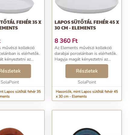
TŐTÁL FEHÉR 35 X
LAPOS SÜTŐTÁL FEHÉR 45 X
ELEMENTS
30 CM - ELEMENTS
t
8 360
Ft
 művészi kollekció
Az Elements művészi kollekció
celánban is elérhetők.
darabjai porcelánban is elérhetők.
t kényeztetni az
Hagyja magát kényeztetni az
 emelt peremű
egyedülálló emelt peremű
, amelyek a
Részletek
tányérokkal, amelyek a
Részletek
tálalást
mindennapi tálalást
vé változtatják. A
SolaPoint
élményszerűvé változtatják. A
SolaPoint
fényes f...
nt Lapos sütőtál fehér 35
Hasonlók, mint Lapos sütőtál fehér 45
ements
x 30 cm - Elements