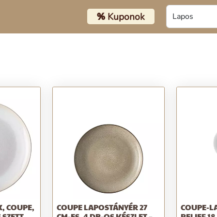
%
Kuponok
K, COUPE,
COUPE LAPOSTÁNYÉR 27
COUPE-L
 SZETT,
CM-ES, 4 DB-OS KÉSZLET –
RELIEF 18