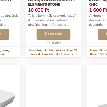
H
ELEMENTS STONE
CHIC
10 030
Ft
1 600
F
pos tányérok
Te is a kőminták rajongója vagy?
A Hotel Inn 
ívumok
Az Elemets Stone kollekció
desszerttány
ják
tányérja eleganciát hoz az
évgyűrűs mi
k olyan,
asztalodra. Az egyedülálló
különféle d
 táj, így
k
glazúrnak köszönhetően nem
Részletek
felszolgálás
etnek majd
találsz benne két teljesen
egyforma darabot. És ahogy a
SolaPoint
mes...
 kerek,
Hasonlók, mint Coupe lapostányér 27
Hasonlók, mi
szett,
cm-es, 4 db-os készlet – Elements
Relief 18,5 c
Stone