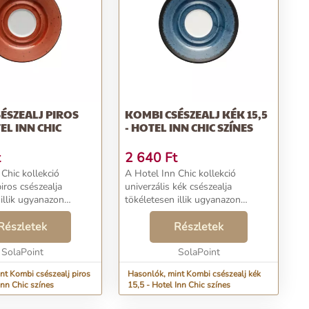
ÉSZEALJ PIROS
KOMBI CSÉSZEALJ KÉK 15,5
TEL INN CHIC
- HOTEL INN CHIC SZÍNES
t
2 640
Ft
Chic kollekció
A Hotel Inn Chic kollekció
piros csészealja
univerzális kék csészealja
illik ugyanazon
tökéletesen illik ugyanazon
észéihez. A kézi festés
kollekció csészéihez. A kézi festés
n egyes darab
Részletek
által minden egyes darab
Részletek
anul eredeti.
utánozhatatlanul eredeti.
5 cm....
SolaPoint
Átmérője 15,5 cm....
SolaPoint
nt Kombi csészealj piros
Hasonlók, mint Kombi csészealj kék
Inn Chic színes
15,5 - Hotel Inn Chic színes