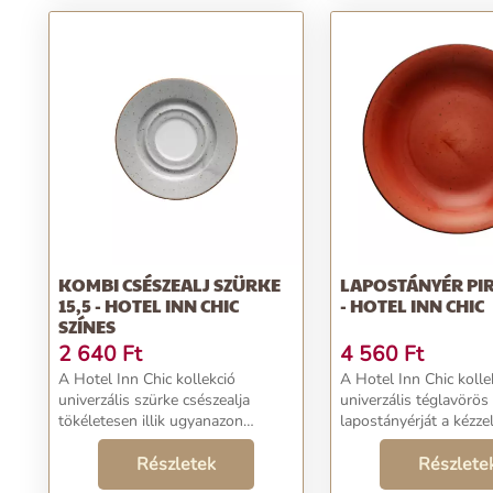
KOMBI CSÉSZEALJ SZÜRKE
LAPOSTÁNYÉR PIR
15,5 - HOTEL INN CHIC
- HOTEL INN CHIC
SZÍNES
2 640
Ft
4 560
Ft
A Hotel Inn Chic kollekció
A Hotel Inn Chic kolle
univerzális szürke csészealja
univerzális téglavörös
tökéletesen illik ugyanazon
lapostányérját a kézzel
kollekció csészéihez. A kézi festés
belseje teszi egyedülál
által minden egyes darab
Részletek
minden egyes darab
Részlete
utánozhatatlanul eredeti.
utánozhatatlanul erede