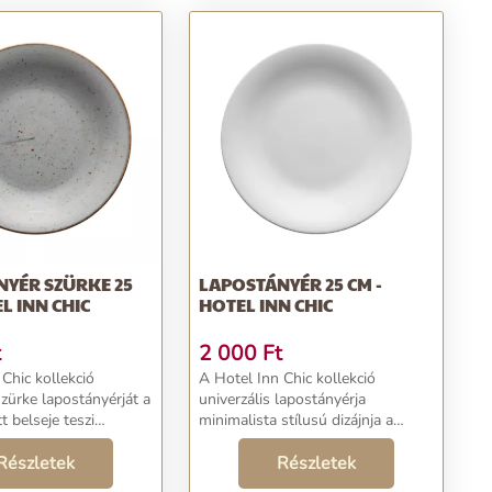
YÉR SZÜRKE 25
LAPOSTÁNYÉR 25 CM -
L INN CHIC
HOTEL INN CHIC
t
2 000
Ft
Chic kollekció
A Hotel Inn Chic kollekció
szürke lapostányérját a
univerzális lapostányérja
t belseje teszi
minimalista stílusú dizájnja a
vá, ezáltal minden
lehetőségek széles skáláját kínálja.
 utánozhatatlanul
Részletek
Kiváló például hús-, zöldség- vagy
Részletek
ngulatosabbá teszi
halételek tálalásához....