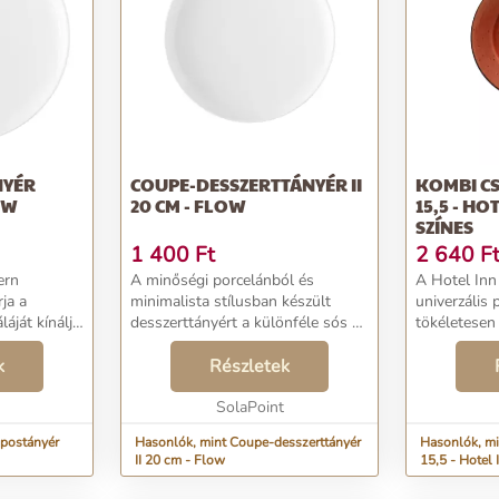
NYÉR
COUPE-DESSZERTTÁNYÉR II
KOMBI CS
OW
20 CM - FLOW
15,5 - HO
SZÍNES
1 400
Ft
2 640
F
ern
A minőségi porcelánból és
A Hotel Inn 
ja a
minimalista stílusban készült
univerzális 
áját kínálja.
desszerttányért a különféle sós és
tökéletesen 
, zöldség-
édes desszertek felszolgálására
kollekció cs
ra.
k
szántuk. .= Az "U-Coupe"
Részletek
által minde
dizájnelemmé teszi ezeket a
utánozhatatl
tányérokat, de ez az ol...
SolaPoint
Átmérője 15,
apostányér
Hasonlók, mint Coupe-desszerttányér
Hasonlók, mi
II 20 cm - Flow
15,5 - Hotel 