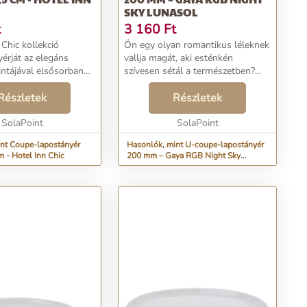
SKY LUNASOL
t
3 160
Ft
Chic kollekció
Ön egy olyan romantikus léleknek
érját az elegáns
vallja magát, aki esténkén
ntájával elsősorban
szívesen sétál a természetben?
esszertek
Akkor a csodálatos Gaya Night
ára szántuk....
Részletek
Sky tányér a kedvére lesz. Ötletes
Részletek
színe révén úgy érzi majd, mintha
SolaPoint
az éjszaka...
SolaPoint
nt Coupe-lapostányér
Hasonlók, mint U-coupe-lapostányér
m - Hotel Inn Chic
200 mm – Gaya RGB Night Sky
Lunasol