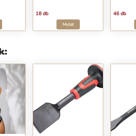
18 db
46 db
Mutat
k: