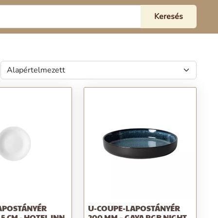
APOSTÁNYÉR
U-COUPE-LAPOSTÁNYÉR
,5 CM - HOTEL INN
200 MM – GAYA RGB NIGHT