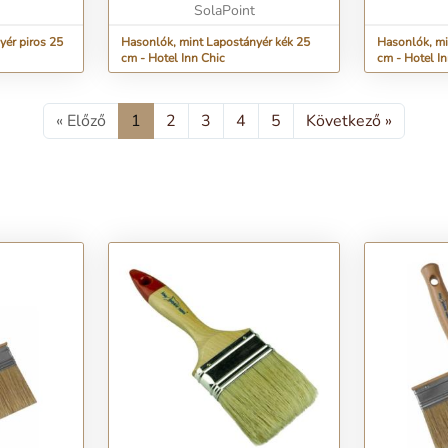
otthonát és
otthonát és a mindenna...
SolaPoint
otthonát és 
yér piros 25
Hasonlók, mint Lapostányér kék 25
Hasonlók, mi
cm - Hotel Inn Chic
cm - Hotel I
« Előző
1
2
3
4
5
Következő »