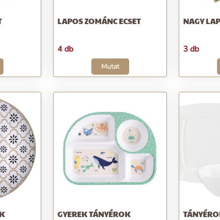
T
LAPOS ZOMÁNC ECSET
NAGY LAP
4 db
3 db
Mutat
OK
GYEREK TÁNYÉROK
TÁNYÉROK