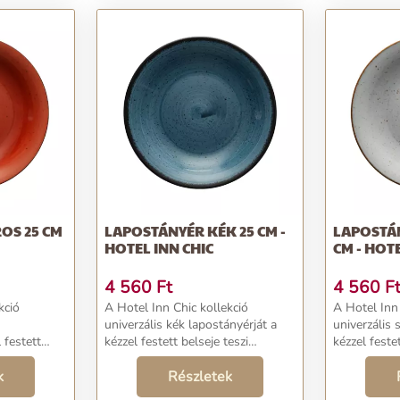
OS 25 CM
LAPOSTÁNYÉR KÉK 25 CM -
LAPOSTÁN
HOTEL INN CHIC
CM - HOTE
4 560
Ft
4 560
F
kció
A Hotel Inn Chic kollekció
A Hotel Inn 
univerzális kék lapostányérját a
univerzális 
 festett
kézzel festett belseje teszi
kézzel festet
lóvá, ezáltal
egyedülállóvá, ezáltal minden
egyedülálló
k
egyes darab utánozhatatlanul
Részletek
egyes darab
ti.
eredeti. Hangulatosabbá teszi
eredeti. Ha