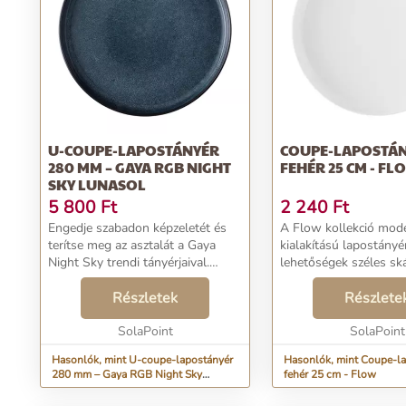
U-COUPE-LAPOSTÁNYÉR
COUPE-LAPOSTÁ
280 MM – GAYA RGB NIGHT
FEHÉR 25 CM - FL
SKY LUNASOL
5 800
Ft
2 240
Ft
Engedje szabadon képzeletét és
A Flow kollekció mod
terítse meg az asztalát a Gaya
kialakítású lapostányér
Night Sky trendi tányérjaival.
lehetőségek széles skál
Egyedi színvilága még a
Alkalmas például hús-
hétköznapi étkezést is képes
Részletek
vagy halételek tálalásá
Részlete
romantikus piknikké változtatni a
Átmérője 25 cm. .= Az "U-Coupe"
csillagokkal borítot...
SolaPoint
dizájnelemmé teszi ...
SolaPoint
Hasonlók, mint U-coupe-lapostányér
Hasonlók, mint Coupe-l
280 mm – Gaya RGB Night Sky
fehér 25 cm - Flow
Lunasol