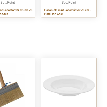
a minde...
SolaPoint
SolaPoint
nt Lapostányér szürke 25
Hasonlók, mint Lapostányér 25 cm -
nn Chic
Hotel Inn Chic