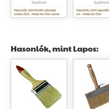
Átmérője 15,5 cm....
SolaPoint
Hangulatosabbá teszi 
SolaPoint
a m...
Hasonlók, mint Kombi csészealj
Hasonlók, mint Lapostán
szürke 15,5 - Hotel Inn Chic színes
cm - Hotel Inn Chic
Hasonlók, mint Lapos: