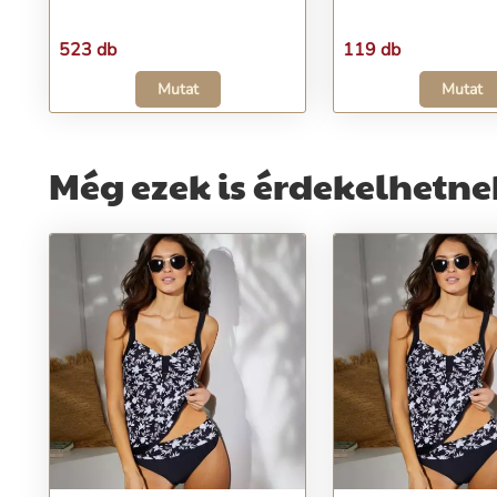
523 db
119 db
Mutat
Mutat
Még ezek is érdekelhetne