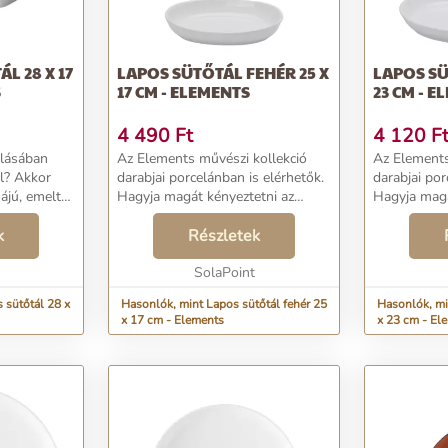
L 28 X 17
LAPOS SÜTŐTÁL FEHÉR 25 X
LAPOS SÜ
S
17 CM - ELEMENTS
23 CM - 
4 490
Ft
4 120
F
alásában
Az Elements művészi kollekció
Az Elements
ól? Akkor
darabjai porcelánban is elérhetők.
darabjai por
ájú, emelt
Hagyja magát kényeztetni az
Hagyja magá
igazi. A
egyedülálló emelt peremű
egyedülálló
felület
k
tányérokkal, amelyek a
Részletek
tányérokkal
k színeit,
mindennapi tálalást
mindennapi 
élményszerűvé változtatják. A
SolaPoint
élményszerű
fényes fe...
fényes fe...
 sütőtál 28 x
Hasonlók, mint Lapos sütőtál fehér 25
Hasonlók, mi
x 17 cm - Elements
x 23 cm - El