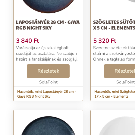
LAPOSTÁNYÉR 28 CM - GAYA
SZÖGLETES SÜTŐTÁ
RGB NIGHT SKY
X 5 CM - ELEMENT
3 840
Ft
5 320
Ft
Varázsolja az éjszakai égbolt
Szeretne az ételek tál
csodáját az asztalára. Ne szabjon
eltérni a szokványost
határt a fantáziájának és szolgálja
Önnek a téglalap form
fel a kedvenc ételeit a Gaya Night
peremű tányér lesz az 
Sky tányéron. Eredeti
Részletek
fehér szín és a fényes 
Részlete
színösszeállítása a hétköznapi
kihangsúlyozza az étele
tálalást rom...
SolaPoint
ugyanakkor...
SolaPoint
Hasonlók, mint Lapostányér 28 cm -
Hasonlók, mint Szögletes
Gaya RGB Night Sky
17 x 5 cm - Elements