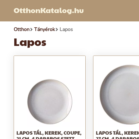
OtthonKatalog.hu
Otthon
Tányérok
Lapos
Lapos
LAPOS TÁL, KEREK, COUPE,
LAPOS TÁL, KERE
21 CM, 4 DARABOS SZETT,
27 CM, 4 DARABOS