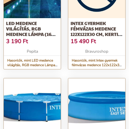
LED MEDENCE
INTEX GYERMEK
VILÁGÍTÁS, RGB
FÉMVÁZAS MEDENCE
MEDENCE LÁMPA (16
122X122X30 CM, KERTI
DB VILÁGÍTÁSI MÓD)
PANCSOLÓ MEDENCE
3 190
Ft
15 490
Ft
342 L
Pepita
Bravuroshop
Hasonlók, mint LED medence
Hasonlók, mint Intex gyermek
világítás, RGB medence Lámpa
fémvázas medence 122x122x30
(16 db világítási mód)
cm, kerti pancsoló medence 342
l