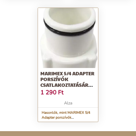
MARIMEX 5/4 ADAPTER
PORSZÍVÓK
CSATLAKOZTATÁSÁRA
TAMPA MEDENCÉKHEZ -
1 290
Ft
PLG, FEHÉR
Alza
Hasonlók, mint MARIMEX 5/4
Adapter porszívók
csatlakoztatására Tampa
medencékhez - PLG, fehér