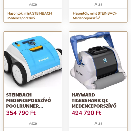
Alza
Alza
Hasonlók, mint STEINBACH
Hasonlók, mint STEINBACH
Medenceporszívó
Medenceporszívó
POOLRUNNER Twin
POOLRUNNER S63
STEINBACH
HAYWARD
MEDENCEPORSZÍVÓ
TIGERSHARK QC
POOLRUNNER
MEDENCEPORSZÍVÓ
BATTERY PRO
354 790
Ft
494 790
Ft
Alza
Alza