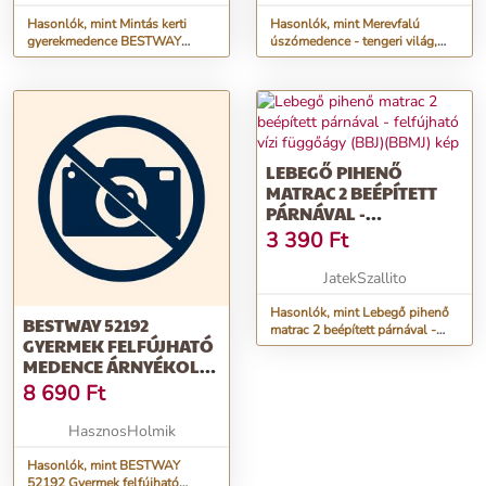
Hasonlók, mint Mintás kerti
Hasonlók, mint Merevfalú
gyerekmedence BESTWAY
úszómedence - tengeri világ,
55028
BESTWAY 55029
LEBEGŐ PIHENŐ
MATRAC 2 BEÉPÍTETT
PÁRNÁVAL -
FELFÚJHATÓ VÍZI
3 390
Ft
FÜGGŐÁGY (BBJ)
(BBMJ)
JatekSzallito
Hasonlók, mint Lebegő pihenő
BESTWAY 52192
matrac 2 beépített párnával -
GYERMEK FELFÚJHATÓ
felfújható vízi függőágy (BBJ)
MEDENCE ÁRNYÉKOLÓ
(BBMJ)
TETŐVEL
8 690
Ft
HasznosHolmik
Hasonlók, mint BESTWAY
52192 Gyermek felfújható