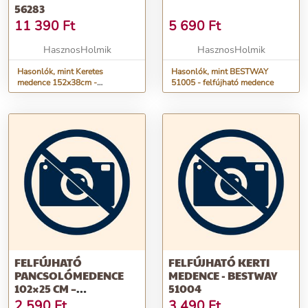
56283
11 390
Ft
5 690
Ft
HasznosHolmik
HasznosHolmik
Hasonlók, mint Keretes
Hasonlók, mint BESTWAY
medence 152x38cm -
51005 - felfújható medence
BESTWAY 56283
FELFÚJHATÓ
FELFÚJHATÓ KERTI
PANCSOLÓMEDENCE
MEDENCE - BESTWAY
102×25 CM –
51004
GYEREKMEDENCE
2 590
Ft
3 490
Ft