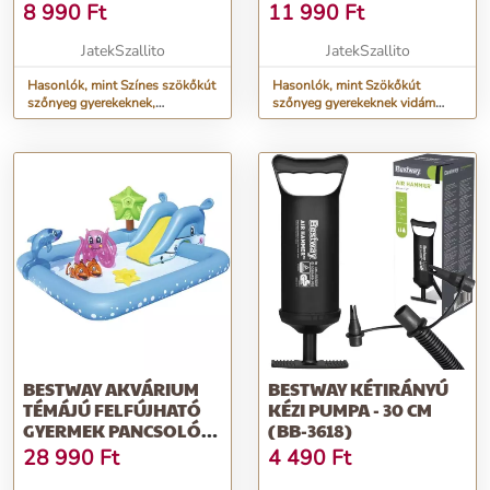
PANCSOLÓJÁTÉK -
PANCSOLÓJÁTÉK, KÉK
8 990
Ft
11 990
Ft
SÁRGA/KÉK, 100 CM
170CM (BBI-6662)
(BBI-6661)
JatekSzallito
JatekSzallito
Hasonlók, mint Színes szökőkút
Hasonlók, mint Szökőkút
szőnyeg gyerekeknek,
szőnyeg gyerekeknek vidám
pancsolójáték - sárga/kék, 100
mintákkal – pancsolójáték, kék
cm (BBI-6661)
170cm (BBI-6662)
BESTWAY AKVÁRIUM
BESTWAY KÉTIRÁNYÚ
TÉMÁJÚ FELFÚJHATÓ
KÉZI PUMPA - 30 CM
GYERMEK PANCSOLÓ
(BB-3618)
MEDENCE CSÚSZDÁVAL
28 990
Ft
4 490
Ft
- 239X206X86CM (BB-