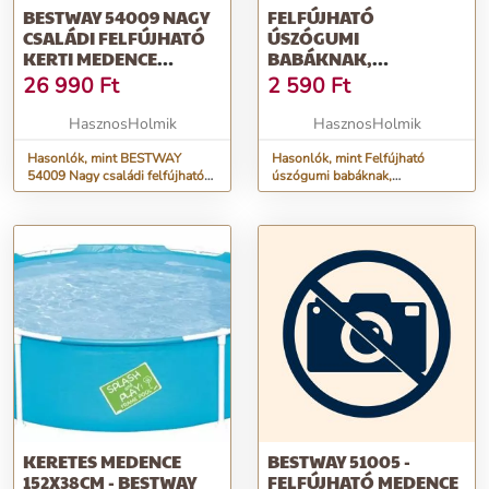
BESTWAY 54009 NAGY
FELFÚJHATÓ
CSALÁDI FELFÚJHATÓ
ÚSZÓGUMI
KERTI MEDENCE
BABÁKNAK,
305X183X56
BALDACHINOS
26 990
Ft
2 590
Ft
TETŐVEL
HasznosHolmik
HasznosHolmik
Hasonlók, mint BESTWAY
Hasonlók, mint Felfújható
54009 Nagy családi felfújható
úszógumi babáknak,
kerti medence 305x183x56
baldachinos tetővel
KERETES MEDENCE
BESTWAY 51005 -
152X38CM - BESTWAY
FELFÚJHATÓ MEDENCE