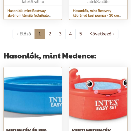
3541)
JatekSzallito
JatekSzallito
Hasonlók, mint Bestway
Hasonlók, mint Bestway
akvárium témájú felfújható
kétirányú kézi pumpa - 30 cm
gyermek pancsoló medence
(BB-3618)
csúszdával - 239x206x86cm
(BB-3541)
« Előző
1
2
3
4
5
Következő »
Hasonlók, mint Medence:
MEDENCÉK ÉS SPA
KERTI MEDENCÉK