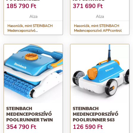
185 790
Ft
371 690
Ft
Alza
Alza
Hasonlók, mint STEINBACH
Hasonlók, mint STEINBACH
Medenceporszívó
Medenceporszívó APPcontrol
POOLRUNNER
STEINBACH
STEINBACH
MEDENCEPORSZÍVÓ
MEDENCEPORSZÍVÓ
POOLRUNNER TWIN
POOLRUNNER S63
354 790
Ft
126 590
Ft