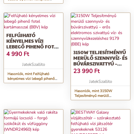
medence árnyékoló tetővel
FELFÚJHATÓ
KÉNYELMES VÍZI
LEBEGŐ PIHENŐ FOTEL
KARTÁMASSZAL (BBV)
3150W TELJESÍTMÉNYŰ
4 990
Ft
MERÜLŐ SZENNYVÍZ- ÉS
BÚVÁRSZIVATTYÚ –
JatekSzallito
ERŐS ELEKTROMOS
23 990
Ft
Hasonlók, mint Felfújható
SZIVATTYÚ VÍZ- ÉS
kényelmes vízi lebegő pihenő
SZENNYVÍZKEZELÉSHEZ
JatekSzallito
fotel kartámasszal (BBV)
9179 (BBE)
Hasonlók, mint 3150W
Teljesítményű merülő
szennyvíz- és búvárszivattyú –
erős elektromos szivattyú víz-
és szennyvízkezeléshez 9179
(BBE)