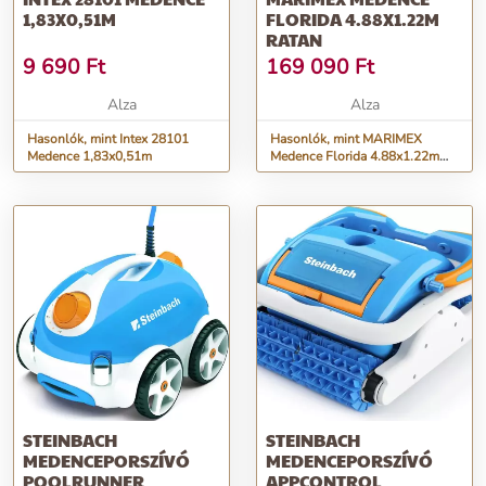
1,83X0,51M
FLORIDA 4.88X1.22M
RATAN
9 690
Ft
169 090
Ft
Alza
Alza
Hasonlók, mint Intex 28101
Hasonlók, mint MARIMEX
Medence 1,83x0,51m
Medence Florida 4.88x1.22m
RATAN
STEINBACH
STEINBACH
MEDENCEPORSZÍVÓ
MEDENCEPORSZÍVÓ
POOLRUNNER
APPCONTROL