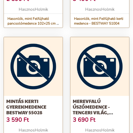
KERTBE | BESTWAY
51008
HasznosHolmik
HasznosHolmik
Hasonlók, mint Felfújható
Hasonlók, mint Felfújható kerti
pancsolómedence 102×25 cm –
medence - BESTWAY 51004
gyerekmedence kertbe | Bestway
51008
MINTÁS KERTI
MEREVFALÚ
GYEREKMEDENCE
ÚSZÓMEDENCE -
BESTWAY 55028
TENGERI VILÁG,
BESTWAY 55029
3 590
Ft
3 690
Ft
HasznosHolmik
HasznosHolmik