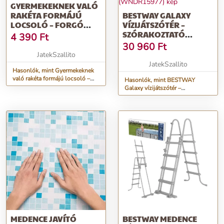
GYERMEKEKNEK VALÓ
RAKÉTA FORMÁJÚ
BESTWAY GALAXY
LOCSOLÓ – FORGÓ
VÍZIJÁTSZÓTÉR –
SZÖKŐKÚT ÉS
SZÓRAKOZTATÓ
4 390
Ft
VÍZFÜGGÖNY
FELFÚJHATÓ VÍZI
30 960
Ft
(WNDR24960)
JÁTSZÓTÉR
JatekSzallito
GYEREKEKNEK 53126
JatekSzallito
Hasonlók, mint Gyermekeknek
(WNDR15977)
való rakéta formájú locsoló –
Hasonlók, mint BESTWAY
forgó szökőkút és vízfüggöny
Galaxy vízijátszótér –
(WNDR24960)
szórakoztató felfújható vízi
játszótér gyerekeknek 53126
(WNDR15977)
MEDENCE JAVÍTÓ
BESTWAY MEDENCE