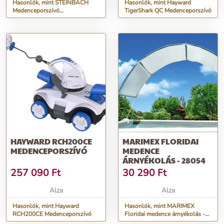
Hasonlók, mint STEINBACH
Hasonlók, mint Hayward
Medenceporszívó
TigerShark QC Medenceporszívó
POOLRUNNER Battery Pro
HAYWARD RCH200CE
MARIMEX FLORIDAI
MEDENCEPORSZÍVÓ
MEDENCE
ÁRNYÉKOLÁS - 28054
257 090
Ft
30 290
Ft
Alza
Alza
Hasonlók, mint Hayward
Hasonlók, mint MARIMEX
RCH200CE Medenceporszívó
Floridai medence árnyékolás -
28054