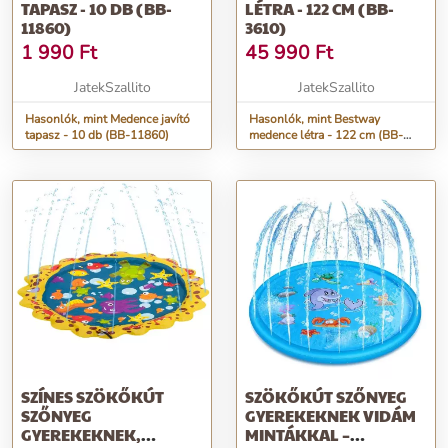
TAPASZ - 10 DB (BB-
LÉTRA - 122 CM (BB-
11860)
3610)
1 990
Ft
45 990
Ft
JatekSzallito
JatekSzallito
Hasonlók, mint Medence javító
Hasonlók, mint Bestway
tapasz - 10 db (BB-11860)
medence létra - 122 cm (BB-
3610)
SZÍNES SZÖKŐKÚT
SZÖKŐKÚT SZŐNYEG
SZŐNYEG
GYEREKEKNEK VIDÁM
GYEREKEKNEK,
MINTÁKKAL –