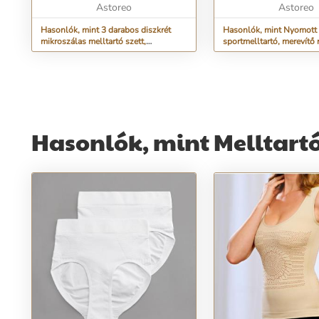
formázott kosár. Mikroszálas
Astoreo
gumiszalag a mell ala
Astoreo
kosár, pántok old...
kos...
Hasonlók, mint 3 darabos diszkrét
Hasonlók, mint Nyomott
mikroszálas melltartó szett,
sportmelltartó, merevítő 
merevítővel
Hasonlók, mint Melltart