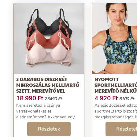
3 DARABOS DISZKRÉT
NYOMOTT
MIKROSZÁLAS MELLTARTÓ
SPORTMELLTART
SZETT, MEREVÍTŐVEL
MEREVÍTŐ NÉLKÜ
18 990
Ft
4 920
Ft
25490 Ft
6100 Ft
Nem szereted a csúnya
Az aláöltözéssel elláto
varrásvonalakat az
sportmelltartó biztosít
alsóneműdben? Akkor van egy
mozgásszabadságot. 
nagyszerű, diszkrét merevítős
kényelem és divatos, t
melltartónk számodra! Félig
Részletek
diszkrét nyomtatás. 
Részlete
párnázott, varrás nélküli,
tartalmaz merevítőt. S