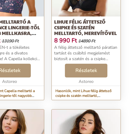
MELLTARTÓ A
LIHUE FÉLIG ÁTTETSZŐ
CE LINGERIE-TŐL
CSIPKE ÉS SZATÉN
 MELLKASRA,
MELLTARTÓ, MEREVÍTŐVEL
Ő NÉLKÜL
t
8 990
Ft
13190 Ft
14890 Ft
N-t a tökéletes
A félig áttetsző melltartó páratlan
re és a divatos
tartást és csábító megjelenést
e! A Capella kollekció
biztosít a szatén és a csipke
e Lingerie-től. Finom
kombinációjának köszönhetően.
melltartó csipkével
Részletek
Alulvezetéssel. Lihue kollekció a
Részletek
sár felső részével.
Confidence Lingerie-től. Félig
 k...
Astoreo
áttetsző...
Astoreo
nt Capella melltartó a
Hasonlók, mint Lihue félig áttetsző
ingerie-től nagyobb
csipke és szatén melltartó,
revítő nélkül
merevítővel