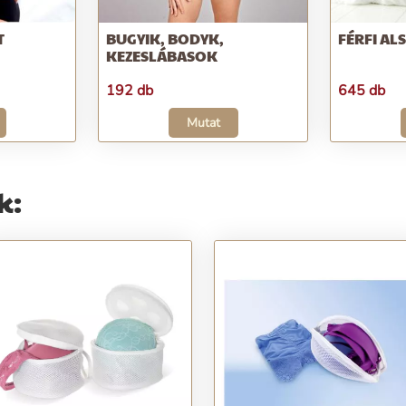
T
BUGYIK, BODYK,
FÉRFI A
KEZESLÁBASOK
192 db
645 db
Mutat
k: