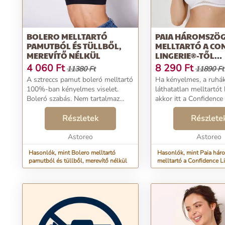
BOLERO MELLTARTÓ
PAIA HÁROMSZÖ
PAMUTBÓL ÉS TÜLLBŐL,
MELLTARTÓ A CO
MEREVÍTŐ NÉLKÜL
LINGERIE®-TŐL
MIKROSZÁLAS A
4 060
Ft
8 290
Ft
11380 Ft
11890 Ft
ÉS HÍMZETT TÜLL
A sztreccs pamut boleró melltartó
Ha kényelmes, a ruhák
FORMÁZOTT
100%-ban kényelmes viselet.
láthatatlan melltartót 
KOSARAKKAL, M
Boleró szabás. Nem tartalmaz
akkor itt a Confidence
NÉLKÜL
merevítőt. Pamutból készült, elöl
Paia kollekciójának ez 
bélelt. Nyakrész tüll betéttel.
Részletek
háromszög alakú, mere
Részlete
Tüllel borított vállpántok elöl,
melltartója. Háromszö
rugalmas é...
Astoreo
Formázott kosár h...
Astoreo
Hasonlók, mint Bolero melltartó
Hasonlók, mint Paia hár
pamutból és tüllből, merevítő nélkül
melltartó a Confidence L
mikroszálas anyagból és
tüllből, formázott kosara
merevítő nélkül