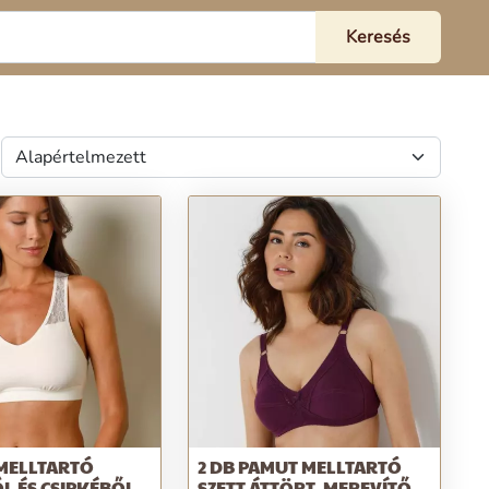
MELLTARTÓ
2 DB PAMUT MELLTARTÓ
 ÉS CSIPKÉBŐL,
SZETT ÁTTÖRT, MEREVÍTŐ