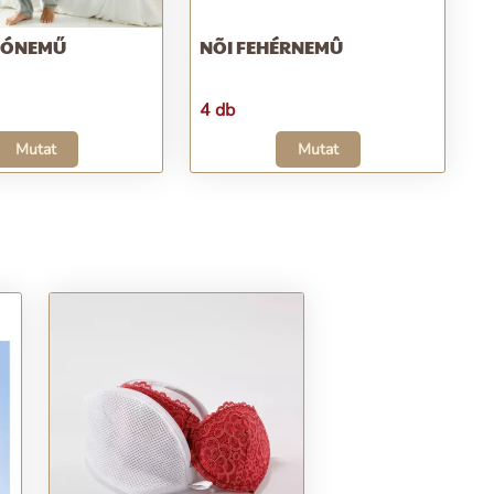
LSÓNEMŰ
NÕI FEHÉRNEMÛ
4 db
Mutat
Mutat