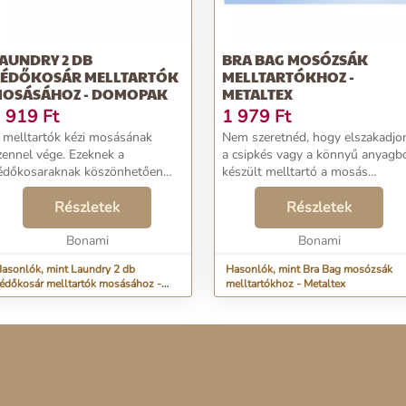
AUNDRY 2 DB
BRA BAG MOSÓZSÁK
ÉDŐKOSÁR MELLTARTÓK
MELLTARTÓKHOZ -
OSÁSÁHOZ - DOMOPAK
METALTEX
 919
Ft
1 979
Ft
 melltartók kézi mosásának
Nem szeretnéd, hogy elszakadjo
zennel vége. Ezeknek a
a csipkés vagy a könnyű anyagb
dőkosaraknak köszönhetően
készült melltartó a mosás
edvenc melltartóidat beteheted a
közben? Használd ezt a
sógépbe is! A Domopak márka
Részletek
védőtasakot, amelynek
Részletek
ellékei megkönnyítik a
köszönhetően a fehérneműid
indennapokat!...
Bonami
mindig biztonságban lesznek....
Bonami
asonlók, mint Laundry 2 db
Hasonlók, mint Bra Bag mosózsák
édőkosár melltartók mosásához -
melltartókhoz - Metaltex
Domopak