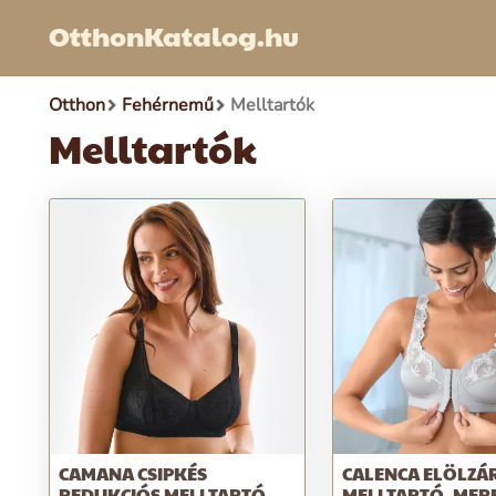
OtthonKatalog.hu
Otthon
Fehérnemű
Melltartók
Melltartók
CAMANA CSIPKÉS
CALENCA ELÖLZÁ
REDUKCIÓS MELLTARTÓ,
MELLTARTÓ, MER