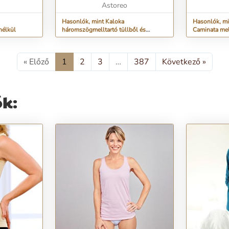
tt. Formás
Háromszög alakú szabás. Csipk...
Astoreo
Lingerie-től.
Hasonlók, mint Kaloka
Hasonlók, mi
nélkül
háromszögmelltartó tüllből és
Caminata mel
csipkéből, merevítő nélkül
merevítő nél
« Előző
1
2
3
…
387
Következő »
ók: