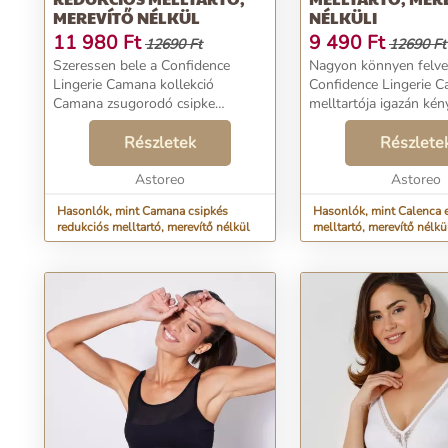
MEREVÍTŐ NÉLKÜL
NÉLKÜLI
11 980
Ft
9 490
Ft
12690 Ft
12690 Ft
Szeressen bele a Confidence
Nagyon könnyen felve
Lingerie Camana kollekció
Confidence Lingerie C
Camana zsugorodó csipke
melltartója igazán kén
melltartójába. Nem tartalmaz
Merevítő nélküli, elöl 
merevítőt. Zsugorodó hatású.
Részletek
kosarak teteje hímzett 
Részlete
Enyhén csillogó csipke. Egyszínű
készült. A kosarak alj
tüllel bélelt kosarak. Szatén p...
Astoreo
kötött anyagból ...
Astoreo
Hasonlók, mint Camana csipkés
Hasonlók, mint Calenca e
redukciós melltartó, merevítő nélkül
melltartó, merevítő nélkü