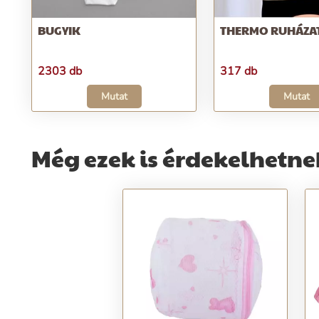
BUGYIK
THERMO RUHÁZA
2303 db
317 db
Mutat
Mutat
Még ezek is érdekelhetne