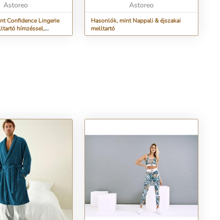
 A ...
Astoreo
alkalmazkodik az Ö...
Astoreo
nt Confidence Lingerie
Hasonlók, mint Nappali & éjszakai
ltartó hímzéssel,
melltartó
kül