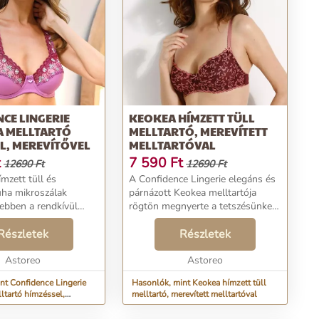
CE LINGERIE
KEOKEA HÍMZETT TÜLL
A MELLTARTÓ
MELLTARTÓ, MEREVÍTETT
L, MEREVÍTŐVEL
MELLTARTÓVAL
t
7 590
Ft
12690 Ft
12690 Ft
mzett tüll és
A Confidence Lingerie elegáns és
uha mikroszálak
párnázott Keokea melltartója
 ebben a rendkívül
rögtön megnyerte a tetszésünket.
s szűkítő
Keokea Collection by Confidence
n! A klasszikus
Részletek
Lingerie. Rugókkal. Megerősített
Részletek
ótos melltartó a
kivitel. Hímzett tüllből készült.
ingerie cégtől. Ülés a
Astoreo
Kontra...
Astoreo
nt Confidence Lingerie
Hasonlók, mint Keokea hímzett tüll
ltartó hímzéssel,
melltartó, merevített melltartóval