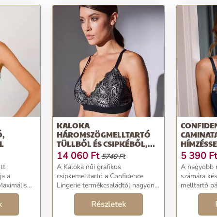
KALOKA
CONFIDEN
Ó,
HÁROMSZÖGMELLTARTÓ
CAMINAT
L
TÜLLBŐL ÉS CSIPKÉBŐL,
HÍMZÉSSE
MEREVÍTŐ NÉLKÜL
NÉLKÜL
14 060
Ft
5 390
F
5740 Ft
tt
A Kaloka női grafikus
A nagyobb 
ja a
csipkemelltartó a Confidence
számára kés
Maximális
Lingerie termékcsaládtól nagyon
melltartó p
eljesen
kényelmes viselet. Kaloka
biztosít, é
Nem
k
kollekció a Confidence Lingerie-
Részletek
díszített. C
zéles
től. Nem tartalmaz merevítőt.
aládrót mel