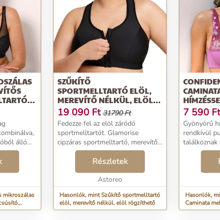
OSZÁLAS
SZŰKÍTŐ
CONFIDEN
VÍTŐS
SPORTMELLTARTÓ ELÖL,
CAMINAT
LTARTÓ
MEREVÍTŐ NÉLKÜL, ELÖL
HÍMZÉSSE
RÖGZÍTHETŐ
19 090
Ft
7 590
F
31790 Ft
ag
Fedezze fel az elöl záródó
Gyönyörű hí
kombinálva,
sportmelltartót. Glamorise
rendkívül p
tóból álló
cipzáras sportmelltartó, merevítő
találkoznak
malizáló
nélkül. Thermo kötött anyag
kényelmes é
osarak.
k
elvezeti az izzadságot a száraz
Részletek
melltartóba
ár.
érzésért. Kéttónusú szatén kötés.
Caminata dr
..
Elülső cipzár rejt...
Astoreo
Confidence L
csészék...
s mikroszálas
Hasonlók, mint Szűkítő sportmelltartó
Hasonlók, mi
csúsító
elöl, merevítő nélkül, elöl rögzíthető
Caminata mel
merevítővel