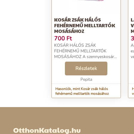
KOSÁR ZSÁK HÁLÓS
L
FEHÉRNEMŰ MELLTARTÓK
V
MOSÁSÁHOZ
M
700
Ft
3
KOSÁR HÁLÓS ZSÁK
A
FEHÉRNEMŰ MELLTARTÓK
e
MOSÁSÁHOZ A szennyeskosár
vé
megvédi a kényes melltartókat
k
mosás, öblítés és centrifugálás
Részletek
mo
közben. A fehérneműket és
k
zoknikat is megóvja a mosás
Pepita
m
közbeni gyűrődéstől...
Hasonlók, mint Kosár zsák hálós
H
fehérnemű melltartók mosásához
v
OtthonKatalog.hu