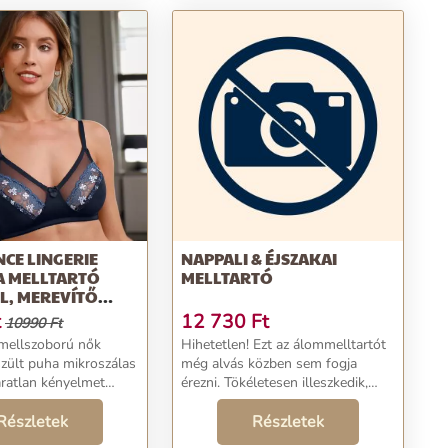
CE LINGERIE
NAPPALI & ÉJSZAKAI
A MELLTARTÓ
MELLTARTÓ
L, MEREVÍTŐ
t
12 730
Ft
10990 Ft
mellszoború nők
Hihetetlen! Ezt az álommelltartót
zült puha mikroszálas
még alvás közben sem fogja
áratlan kényelmet
érezni. Tökéletesen illeszkedik,
s gyönyörű hímzésekkel
formáz és támaszt - hurkok és
aminata klasszikus
Részletek
merevítők nélkül is. Az innovatív
Részletek
ltartó a Confidence
rombuszszövet könnyedén