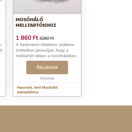
MOSÓHÁLÓ
MELLTARTÓKHOZ
1 860
Ft
5260 Ft
n
A fehérnemű tökéletes védelme
ól
érdekében javasoljuk, hogy a
melltartót ebben a mosóhálóban
mossa. Cipzáras záródás. Hurok a
felakasztáshoz. Alsóneműjének
Részletek
védelmére mosás közben....
Astoreo
Hasonlók, mint Mosóháló
melltartókhoz