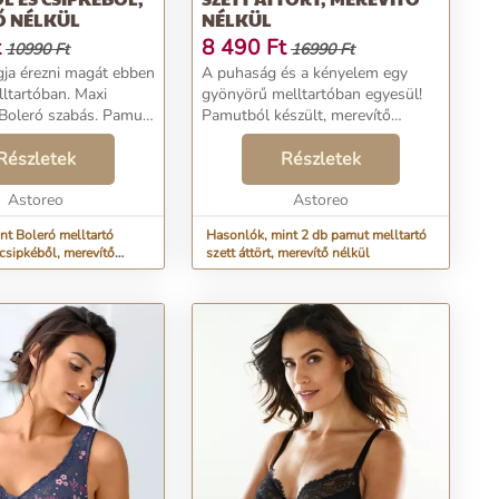
Ő NÉLKÜL
NÉLKÜL
t
8 490
Ft
10990 Ft
16990 Ft
ja érezni magát ebben
A puhaság és a kényelem egy
ltartóban. Maxi
gyönyörű melltartóban egyesül!
Boleró szabás. Pamut
Pamutból készült, merevítő
ssel. Mell alatti
nélkül. A kosarak felső része
Széles pántok elöl és
Részletek
csipkecsíkkal. Elöl elasztikus és
Részletek
ével. Sportos szabású
állítható pántok. Megerősítés a
..
Astoreo
mell alatt és az o...
Astoreo
nt Boleró melltartó
Hasonlók, mint 2 db pamut melltartó
csipkéből, merevítő
szett áttört, merevítő nélkül