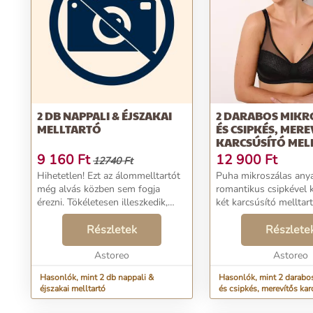
2 DB NAPPALI & ÉJSZAKAI
2 DARABOS MIKR
MELLTARTÓ
ÉS CSIPKÉS, MERE
KARCSÚSÍTÓ MEL
SZETT
9 160
Ft
12 900
Ft
12740 Ft
Hihetetlen! Ezt az álommelltartót
Puha mikroszálas any
még alvás közben sem fogja
romantikus csipkével 
érezni. Tökéletesen illeszkedik,
két karcsúsító melltar
formáz és támaszt - horgok,
szett. Merevítős. Mini
hurkok és merevítők nélkül is. Az
Részletek
hatás. Tüllbel bélelt k
Részlete
innovatív rombuszszövet
Csipke és tüll felsőkos
könnyedén alkalmazko...
Astoreo
Mikroszálas alsó kosar.
Astoreo
Hasonlók, mint 2 db nappali &
Hasonlók, mint 2 darabo
éjszakai melltartó
és csipkés, merevítős kar
melltartó szett