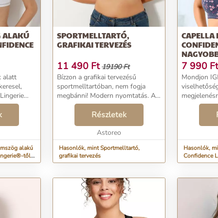
G ALAKÚ
SPORTMELLTARTÓ,
CAPELLA 
NFIDENCE
GRAFIKAI TERVEZÉS
CONFIDEN
NAGYOBB
NYAGBÓL
MEREVÍT
11 490
Ft
7 990
F
19190 Ft
BŐL,
 alatt
Bízzon a grafikai tervezésű
Mondjon IGE
keresel,
sportmelltartóban, nem fogja
viselhetőség
EREVÍTŐ
 Lingerie
megbánni! Modern nyomtatás. A
megjelenésr
a
mell alatt széles gumi. Széles
a Confidenc
vítő nélküli
k
vállpántok, hátul sportos szabású.
Részletek
virágmintás 
g szabású.
Párnázott elöl és hátul. Díszített
díszített ko
nyakkivágás ...
Astoreo
Pamut bélésű
omszög alakú
Hasonlók, mint Sportmelltartó,
Hasonlók, mi
ingerie®-től
grafikai tervezés
Confidence L
 hímzett
mellkasra, me
kkal,