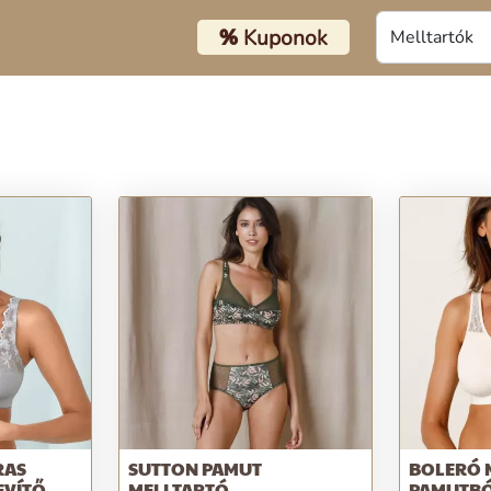
%
Kuponok
RAS
SUTTON PAMUT
BOLERÓ 
EVÍTŐ
MELLTARTÓ
PAMUTBÓL