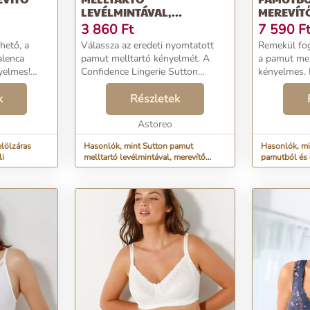
LEVÉLMINTÁVAL,
MEREVÍT
MEREVÍTŐ NÉLKÜL
3 860
Ft
7 590
F
hető, a
Válassza az eredeti nyomtatott
Remekül fog
alenca
pamut melltartó kényelmét. A
a pamut mel
yelmes!
Confidence Lingerie Sutton
kényelmes. 
patenttal. A
kollekciója. Exkluzív nyomtatás
kosarak bélé
tüllből
k
többszínű trópusi mintával.
Részletek
gumírozás. 
a szatén
Hímzett kosaras felső rész. Kupa
hátul csipk
alsó és hátsó része ...
Astoreo
hátrész. Hát.
lölzáras
Hasonlók, mint Sutton pamut
Hasonlók, mi
li
melltartó levélmintával, merevítő
pamutból és 
nélkül
nélkül