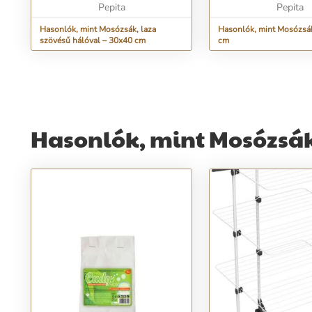
mosózsák megv...
Pepita
megkímélni mosás köz.
Pepita
Hasonlók, mint Mosózsák, laza
Hasonlók, mint Mosózsá
szövésű hálóval – 30x40 cm
cm
Hasonlók, mint Mosózsá