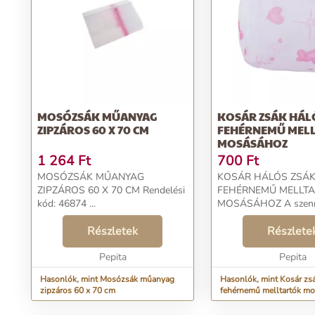
MOSÓZSÁK MŰANYAG
KOSÁR ZSÁK HÁL
ZIPZÁROS 60 X 70 CM
FEHÉRNEMŰ MEL
MOSÁSÁHOZ
1 264
Ft
700
Ft
MOSÓZSÁK MŰANYAG
KOSÁR HÁLÓS ZSÁ
ZIPZÁROS 60 X 70 CM Rendelési
FEHÉRNEMŰ MELLT
kód: 46874 ...
MOSÁSÁHOZ A szennyeskosár
megvédi a kényes mell
Részletek
mosás, öblítés és cent
Részlete
közben. A fehérneműk
Pepita
zoknikat is megóvja a
Pepita
közbeni gyűrődéstől...
Hasonlók, mint Mosózsák műanyag
Hasonlók, mint Kosár zs
zipzáros 60 x 70 cm
fehérnemű melltartók m