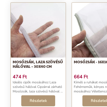
MOSÓZSÁK, LAZA SZÖVÉSŰ
MOSÓZSÁK - 16X1
HÁLÓVAL – 30X40 CM
474
Ft
664
Ft
Ideális cipők mosásához Laza
Kíméli a ruhákat mos
szövésű hálóval Cipzárral zárható
Fehérneműk, kényes r
Mosózsák, laza szövésű hálóval –
mosásához Véletlensz
30x40 cm Szeretnéd kimosni a
küldjük Mosózsák - 16x16x13 cm
cipőidet a mosógépben? A laza
Részletek
Szeretnéd a fehérnem
Részlete
szövésű hálóval rendelkező
zoknikat és kényesebb