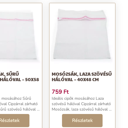
K, SŰRŰ
MOSÓZSÁK, LAZA SZÖVÉSŰ
HÁLÓVAL – 50X58
HÁLÓVAL – 40X48 CM
759
Ft
 mosásához Sűrű
Ideális cipők mosásához Laza
l zárható
szövésű hálóval Cipzárral zárható
űrű szövésű hálóval –
Mosózsák, laza szövésű hálóval –
40x48 cm Szeretnéd kimosni a
mosógépben? A sűrű
Részletek
cipőidet a mosógépben? A laza
Részletek
óval rendelkező
szövésű hálóval rendelkező