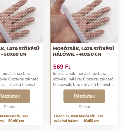
K, LAZA SZÖVÉSŰ
MOSÓZSÁK, LAZA SZÖVÉSŰ
– 50X60 CM
HÁLÓVAL – 40X50 CM
569
Ft
ők mosásához Laza
Ideális cipők mosásához Laza
óval Cipzárral zárható
szövésű hálóval Cipzárral zárható
aza szövésű hálóval –
Mosózsák, laza szövésű hálóval –
eretnéd kimosni a
40x50 cm Szeretnéd kimosni a
mosógépben? A laza
Részletek
cipőidet a mosógépben? A laza
Részletek
óval rendelkező
szövésű hálóval rendelkező
gv...
Pepita
mosózsák megv...
Pepita
nt Mosózsák, laza
Hasonlók, mint Mosózsák, laza
val – 50x60 cm
szövésű hálóval – 40x50 cm