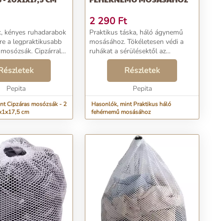
2 290
Ft
, kényes ruhadarabok
Praktikus táska, háló ágynemű
e a legpraktikusabb
mosásához. Tökéletesen védi a
mosózsák. Cipzárral
ruhákat a sérülésektől az
automatikus mosógépben történő
Részletek
mosás során. Praktikus
Részletek
zsinórzáróval van felszerelve,
Pepita
amely megakadályozza a dolgok...
Pepita
nt Cipzáras mosózsák - 2
Hasonlók, mint Praktikus háló
x1x17,5 cm
fehérnemű mosásához