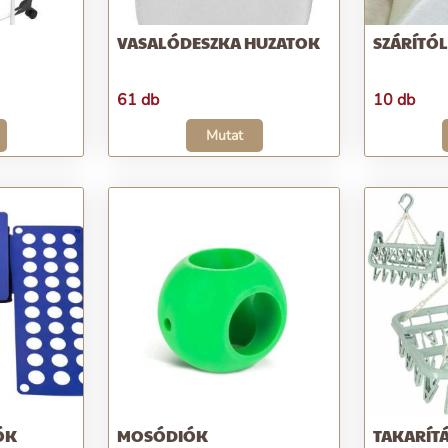
VASALÓDESZKA HUZATOK
SZÁRÍTÓ
61 db
10 db
Mutat
ÓK
MOSÓDIÓK
TAKARÍTÁ