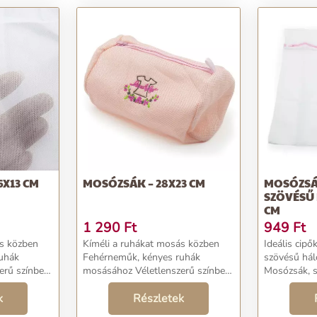
6X13 CM
MOSÓZSÁK – 28X23 CM
MOSÓZSÁ
SZÖVÉSŰ 
CM
1 290
Ft
949
Ft
ás közben
Kíméli a ruhákat mosás közben
Ideális cipők
uhák
Fehérneműk, kényes ruhák
szövésű hálóval Cipzárra
erű színben
mosásához Véletlenszerű színben
Mosózsák, s
küldjük Mosózsák – 28x23 cm
50x58 cm Szeretnéd kimosni a
űket,
k
Szeretnéd a fehérneműket,
Részletek
cipőidet a 
 holmikat
zoknikat és kényesebb holmikat
szövésű hál