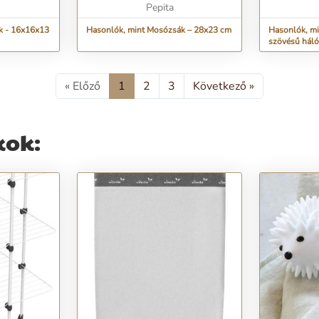
..
megkímélni mosás kö...
Pepita
mosózsák ...
k - 16x16x13
Hasonlók, mint Mosózsák – 28x23 cm
Hasonlók, mi
szövésű háló
« Előző
1
2
3
Következő »
kok: