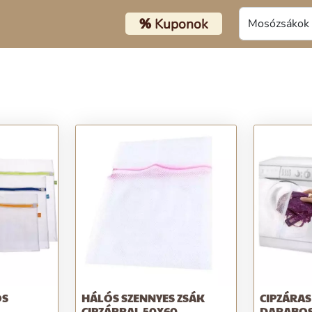
%
Kuponok
OS
HÁLÓS SZENNYES ZSÁK
CIPZÁRAS
CIPZÁRRAL 50X60
DARABOS 