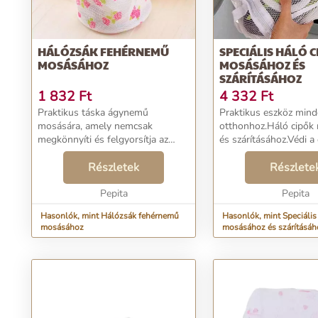
HÁLÓZSÁK FEHÉRNEMŰ
SPECIÁLIS HÁLÓ 
MOSÁSÁHOZ
MOSÁSÁHOZ ÉS
SZÁRÍTÁSÁHOZ
1 832
Ft
4 332
Ft
Praktikus táska ágynemű
Praktikus eszköz min
mosására, amely nemcsak
otthonhoz.Háló cipők
megkönnyíti és felgyorsítja az
és szárításához.Védi a 
ágynemű mosását, hanem
károsodását a mosóg
megakadályozza az anyag
Részletek
történő mosás során.
Részlete
károsodását és kiömlését.Cipzárral
cm x 27 cmSzín: fehér..
rögzítve, aminek következtében
Pepita
Pepita
mosás kö...
Hasonlók, mint Hálózsák fehérnemű
Hasonlók, mint Speciális
mosásához
mosásához és szárításáh