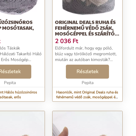
ÚZÓZSINÓROS
ORIGINAL DEALS RUHA ÉS
 MOSÓTASAK,
FEHÉRNEMŰ VÉDŐ ZSÁK,
MOSÓGÉPPEL ÉS SZÁRÍTÓ...
t
2 036
Ft
lós Táskák
Előfordult már, hogy egy póló,
Hálózati Takarító Háló
blúz vagy törölköző megromlott,
 Erős Mosógép
miután az autóban kimosták?
a Melltartó Csomag.
Szeretné, hogy ez soha többé ne
ós táskák húzózsinór
Részletek
forduljon elő, és hogy kedvenc
Részletek
arító háló mosó tasak
ruhadarabjai sok mosás után is
Pepita
tovább megmara...
Pepita
nt Hálós húzózsinóros
Hasonlók, mint Original Deals ruha és
ótasak, erős
fehérnemű védő zsák, mosógéppel és
szárító...