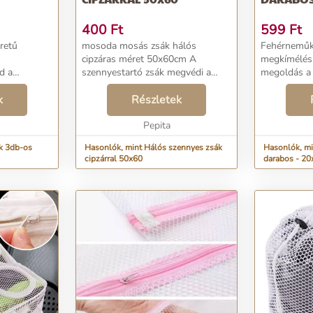
400
Ft
599
Ft
retű
mosoda mosás zsák hálós
Fehérneműk
cipzáras méret 50x60cm A
megkímélésr
d a
szennyestartó zsák megvédi a
megoldás a 
t is....
ruhadarabokat a mosás közbeni
nyílik. Méret: 20x1x17,5. Színe:
k
gyűrődéstől. Emellett
Részletek
fehér....
megakadályozza, hogy a kisebb
ruhadarabok, fehérneműk vagy
Pepita
zoknik öss...
k 3db-os
Hasonlók, mint Hálós szennyes zsák
Hasonlók, mi
cipzárral 50x60
darabos - 20