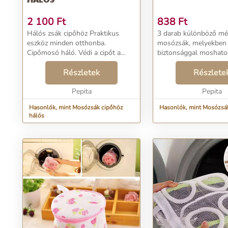
2 100
Ft
838
Ft
Hálós zsák cipőhöz Praktikus
3 darab különböző mé
eszköz minden otthonba.
mosózsák, melyekben
Cipőmosó háló. Védi a cipőt a
biztonsággal moshato
károsodástól a mosógépben való
kényesebb ruhadaraboka
mosáskor. A háló cipőszárítóként
Részletek
Részlete
is használható. Praktikus hurokkal
van ellátva, amel...
Pepita
Pepita
Hasonlók, mint Mosózsák cipőhöz
Hasonlók, mint Mosózsá
hálós