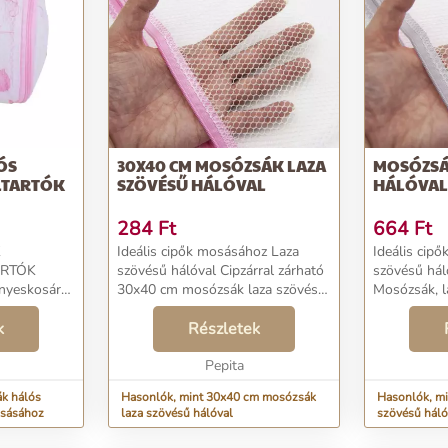
ÓS
30X40 CM MOSÓZSÁK LAZA
MOSÓZSÁ
LTARTÓK
SZÖVÉSŰ HÁLÓVAL
HÁLÓVAL 
284
Ft
664
Ft
K
Ideális cipők mosásához Laza
Ideális cip
ARTÓK
szövésű hálóval Cipzárral zárható
szövésű hál
30x40 cm mosózsák laza szövésű
Mosózsák, l
tartókat
hálóval Szeretnéd kimosni a
50x60 cm Sz
rifugálás
k
cipőidet a mosógépben? A laza
Részletek
cipőidet a 
et és
szövésű hálóval rendelkező
szövésű hál
 mosás
mosózsák megvédi...
Pepita
mosózsák me
ák hálós
Hasonlók, mint 30x40 cm mosózsák
Hasonlók, mi
osásához
laza szövésű hálóval
szövésű háló