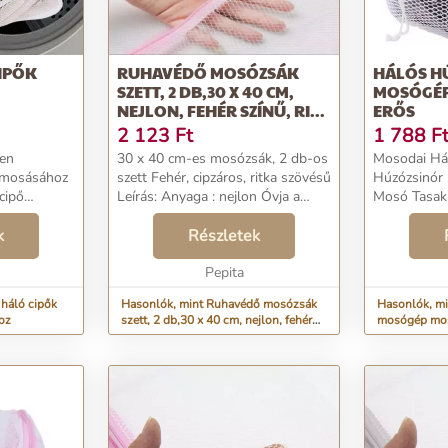
CIPŐK
RUHAVÉDŐ MOSÓZSÁK
HÁLÓS H
SZETT, 2 DB,30 X 40 CM,
MOSÓGÉP
NEJLON, FEHÉR SZÍNŰ, RI...
ERŐS
2 123
Ft
1 788
F
den
30 x 40 cm-es mosózsák, 2 db-os
Mosodai Há
 mosásához
szett Fehér, cipzáros, ritka szövésű
Húzózsinór 
cipő
Leírás: Anyaga : nejlon Óvja a
Mosó Tasak
épben
ruhákat attól, hogy a mosógépben
Vastag Tásk
Méretek: 28
k
más ruhákkal együtt
Részletek
Mosodai hál
.
becsomagolják. Védje a ruhákat,
hálózati tak
csökkentse a g...
Pepita
e...
 háló cipők
Hasonlók, mint Ruhavédő mosózsák
Hasonlók, mi
oz
szett, 2 db,30 x 40 cm, nejlon, fehér
mosógép mos
színű, ri...