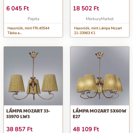
6 045
Ft
18 502
Ft
Pepita
MerkuryMarket
Hasonlók, mint FRI.40544
Hasonlók, mint Lámpa Mozart
Táska a
21-33963 K1
táskában,polyester,Mozart,42x48cm,összehajtva:1...
LÁMPA MOZART 33-
LÁMPA MOZART 5X60W
33970 LW3
E27
38 857
Ft
48 109
Ft