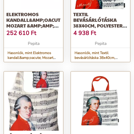
ELEKTROMOS
TEXTIL
KANDALL&AMP;OACUTE;
BEVÁSÁRLÓTÁSKA
MOZART &AMP;AMP;
38X40CM, POLYESTER,
TASMANIA, ART FLAME,
MOZART
252 610
Ft
4 938
Ft
750*...
Pepita
Pepita
Hasonlók, mint Elektromos
Hasonlók, mint Textil
kandall&amp;oacute; Mozart
bevásárlótáska 38x40cm,
&amp;amp; Tasmania, Art
polyester, Mozart
Flame, 750*...