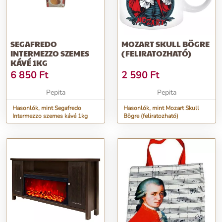
SEGAFREDO
MOZART SKULL BÖGRE
INTERMEZZO SZEMES
(FELIRATOZHATÓ)
KÁVÉ 1KG
6 850
Ft
2 590
Ft
Pepita
Pepita
Hasonlók, mint Segafredo
Hasonlók, mint Mozart Skull
Intermezzo szemes kávé 1kg
Bögre (feliratozható)