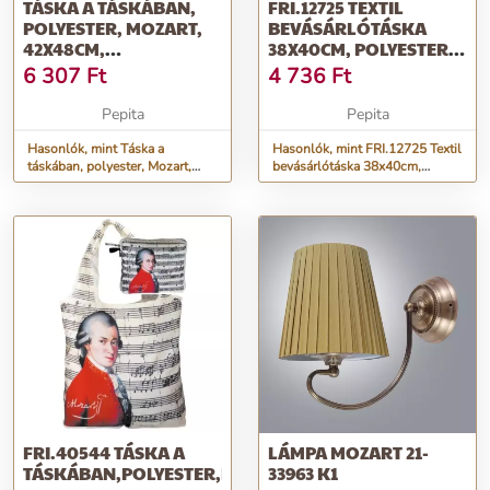
TÁSKA A TÁSKÁBAN,
FRI.12725 TEXTIL
POLYESTER, MOZART,
BEVÁSÁRLÓTÁSKA
42X48CM,
38X40CM, POLYESTER,
ÖSSZEHAJTVA: 16X13CM
MOZART
6 307
Ft
4 736
Ft
Pepita
Pepita
Hasonlók, mint Táska a
Hasonlók, mint FRI.12725 Textil
táskában, polyester, Mozart,
bevásárlótáska 38x40cm,
42x48cm, összehajtva:
polyester, Mozart
16x13cm
FRI.40544 TÁSKA A
LÁMPA MOZART 21-
TÁSKÁBAN,POLYESTER,MOZART,42X48CM,ÖSSZEHAJTVA:
33963 K1