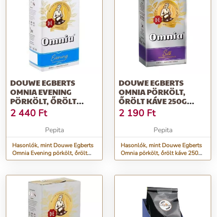
DOUWE EGBERTS
DOUWE EGBERTS
OMNIA EVENING
OMNIA PÖRKÖLT,
PÖRKÖLT, ŐRÖLT
ŐRÖLT KÁVE 250G
KOFFEINMENTES KÁVE
(4045431)
2 440
Ft
2 190
Ft
250...
Pepita
Pepita
Hasonlók, mint Douwe Egberts
Hasonlók, mint Douwe Egberts
Omnia Evening pörkölt, őrölt
Omnia pörkölt, őrölt káve 250g
koffeinmentes káve 250...
(4045431)