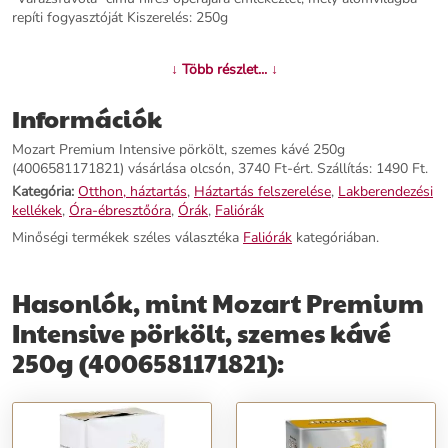
repíti fogyasztóját Kiszerelés: 250g
További információk>>
↓ Több részlet... ↓
Információk
Mozart Premium Intensive pörkölt, szemes kávé 250g
(4006581171821) vásárlása olcsón, 3740 Ft-ért. Szállítás: 1490 Ft.
Kategória:
Otthon, háztartás
,
Háztartás felszerelése
,
Lakberendezési
kellékek
,
Óra-ébresztőóra
,
Órák
,
Faliórák
Minőségi termékek széles választéka
Faliórák
kategóriában.
Hasonlók, mint Mozart Premium
Intensive pörkölt, szemes kávé
250g (4006581171821):