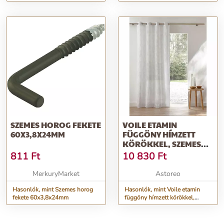
darab
SZEMES HOROG FEKETE
VOILE ETAMIN
60X3,8X24MM
FÜGGÖNY HÍMZETT
KÖRÖKKEL, SZEMES
VÉGEKKEL
811
Ft
10 830
Ft
MerkuryMarket
Astoreo
Hasonlók, mint Szemes horog
Hasonlók, mint Voile etamin
fekete 60x3,8x24mm
függöny hímzett körökkel,
szemes végekkel