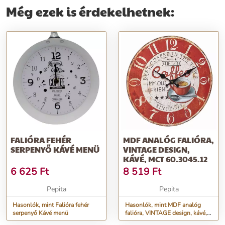
Még ezek is érdekelhetnek:
FALIÓRA FEHÉR
MDF ANALÓG FALIÓRA,
SERPENYŐ KÁVÉ MENÜ
VINTAGE DESIGN,
KÁVÉ, MCT 60.3045.12
6 625
Ft
8 519
Ft
Pepita
Pepita
Hasonlók, mint Falióra fehér
Hasonlók, mint MDF analóg
serpenyő Kávé menü
falióra, VINTAGE design, kávé,
MCT 60.3045.12