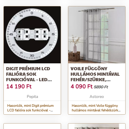
DIGIT PRÉMIUM LCD
VOILE FÜGGÖNY
FALIÓRA SOK
HULLÁMOS MINTÁVAL
FUNKCIÓVAL - LED
FEHÉR/SZÜRKE,
6000K
SZEMES VÉGZŐDÉSSEL
14 190
Ft
4 090
Ft
5890 Ft
Pepita
Astoreo
Hasonlók, mint Digit prémium
Hasonlók, mint Voile függöny
LCD falióra sok funkcióval -
hullámos mintával fehér/szürke,
LED 6000k
szemes végződéssel