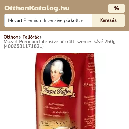
OtthonKatalog.hu
%
Otthon
Faliórák
Mozart Premium Intensive pörkölt, szemes kávé 250g
(4006581171821)