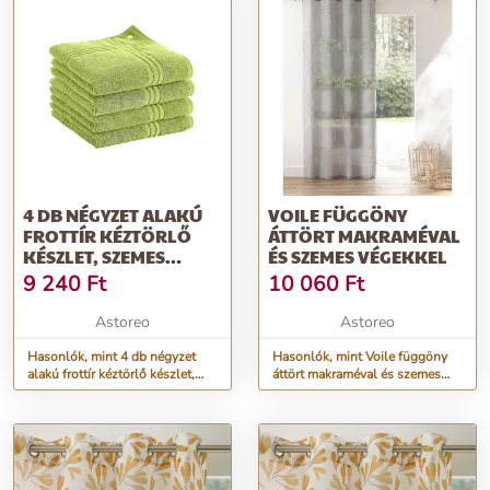
4 DB NÉGYZET ALAKÚ
VOILE FÜGGÖNY
FROTTÍR KÉZTÖRLŐ
ÁTTÖRT MAKRAMÉVAL
KÉSZLET, SZEMES
ÉS SZEMES VÉGEKKEL
SZALAGGAL
9 240
Ft
10 060
Ft
Astoreo
Astoreo
Hasonlók, mint 4 db négyzet
Hasonlók, mint Voile függöny
alakú frottír kéztörlő készlet,
áttört makraméval és szemes
szemes szalaggal
végekkel