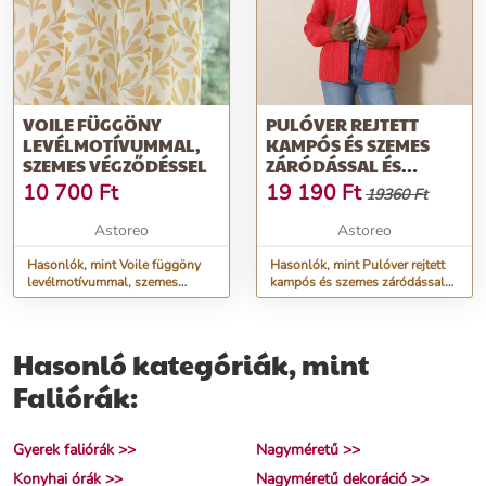
VOILE FÜGGÖNY
PULÓVER REJTETT
LEVÉLMOTÍVUMMAL,
KAMPÓS ÉS SZEMES
SZEMES VÉGZŐDÉSSEL
ZÁRÓDÁSSAL ÉS
FONOTT MINTÁVAL
10 700
Ft
19 190
Ft
19360 Ft
Astoreo
Astoreo
Hasonlók, mint Voile függöny
Hasonlók, mint Pulóver rejtett
levélmotívummal, szemes
kampós és szemes záródással
végződéssel
és fonott mintával
Hasonló kategóriák, mint
Faliórák:
Gyerek faliórák >>
Nagyméretű >>
Konyhai órák >>
Nagyméretű dekoráció >>