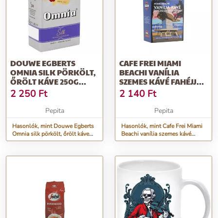
DOUWE EGBERTS
CAFE FREI MIAMI
OMNIA SILK PÖRKÖLT,
BEACHI VANÍLIA
ŐRÖLT KÁVE 250G
SZEMES KÁVÉ FAHÉJJAL
(4024260)
ÉS SZERECSEND...
2 250
Ft
2 140
Ft
Pepita
Pepita
Hasonlók, mint Douwe Egberts
Hasonlók, mint Cafe Frei Miami
Omnia silk pörkölt, őrölt káve
Beachi vanília szemes kávé
250g (4024260)
fahéjjal és szerecsend...