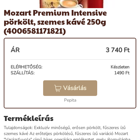
Mozart Premium Intensive
pörkölt, szemes kávé 250g
(4006581171821)
ÁR
3 740
Ft
ELÉRHETŐSÉG:
Készleten
SZÁLLÍTÁS:
1490 Ft
Vásárlás
Pepita
Termékleírás
Tulajdonságok: Exkluzív minőségű, erősen pörkölt, fűszeres ízű
szemes kávé Az erőteljes pörkölésű, fűszeres ízű variáció Mozart
"Varázsfuvola" című híres operájára emlékeztet, mely álomvilágba