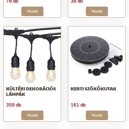
78 db
38 db
Mutat
Mutat
KÜLTÉRI DEKORÁCIÓS
KERTI SZÖKŐKUTAK
LÁMPÁK
359 db
161 db
Mutat
Mutat