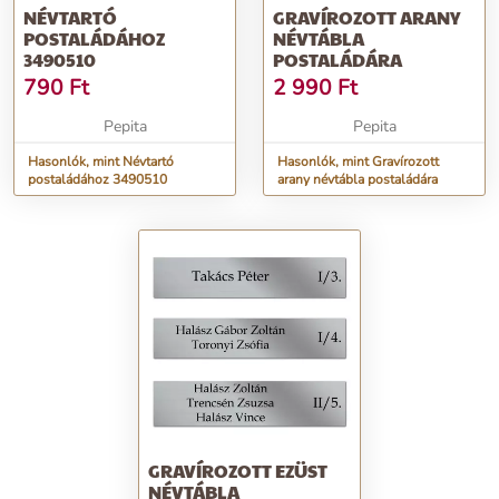
NÉVTARTÓ
GRAVÍROZOTT ARANY
POSTALÁDÁHOZ
NÉVTÁBLA
3490510
POSTALÁDÁRA
790
Ft
2 990
Ft
Pepita
Pepita
Hasonlók, mint Névtartó
Hasonlók, mint Gravírozott
postaládához 3490510
arany névtábla postaládára
GRAVÍROZOTT EZÜST
NÉVTÁBLA