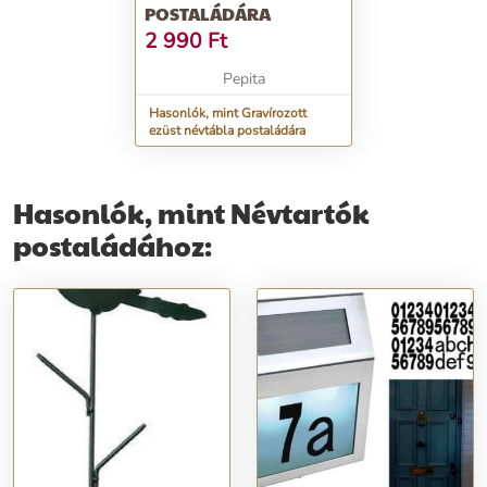
POSTALÁDÁRA
2 990
Ft
Pepita
Hasonlók, mint Gravírozott
ezüst névtábla postaládára
Hasonlók, mint Névtartók
postaládához: