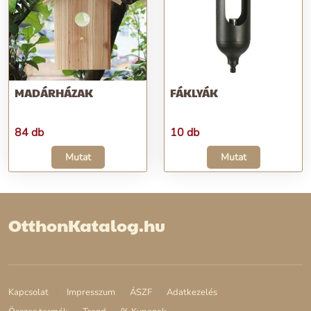
MADÁRHÁZAK
FÁKLYÁK
84 db
10 db
Mutat
Mutat
OtthonKatalog.hu
Kapcsolat
Impresszum
ÁSZF
Adatkezelés