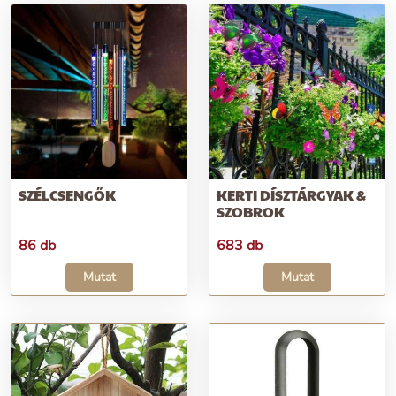
SZÉLCSENGŐK
KERTI DÍSZTÁRGYAK &
SZOBROK
86 db
683 db
Mutat
Mutat