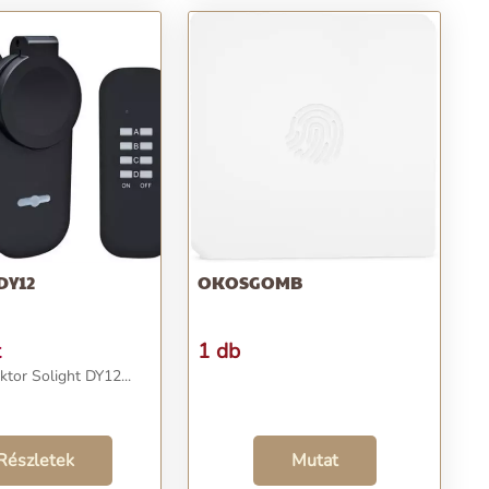
DY12
OKOSGOMB
t
1 db
tor Solight DY12...
Részletek
Mutat