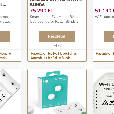
EL
BLINDS
75 290
Ft
51 190
tatmo
Smart modul Eve MotionBlinds -
WiFi kapcs
nettel
Upgrade Kit for Roller Blinds...
k
Részletek
Alza
 Netatmo
Hasonlók, mint Eve MotionBlinds -
Hasonlók, m
ttel
Upgrade Kit for Roller Blinds