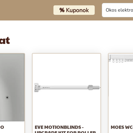
%
Kuponok
at
MO
EVE MOTIONBLINDS -
MOES WC
UPGRADE KIT FOR ROLLER