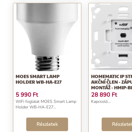
MOES SMART LAMP
HOMEMATIC IP ST
HOLDER WB-HA-E27
AKČNÍ ČLEN - ZÁ
MONTÁŽ - HMIP-B
5 990
Ft
28 890
Ft
WiFi foglalat MOES Smart Lamp
Kapcsoló...
Holder WB-HA-E27...
Részletek
Részlete