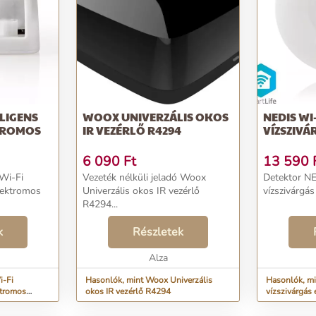
LLIGENS
WOOX UNIVERZÁLIS OKOS
NEDIS WI
TROMOS
IR VEZÉRLŐ R4294
VÍZSZIVÁ
6 090
Ft
13 590
Wi-Fi
Vezeték nélküli jeladó Woox
Detektor N
elektromos
Univerzális okos IR vezérlő
vízszivárgás 
R4294...
k
Részletek
Alza
i-Fi
Hasonlók, mint Woox Univerzális
Hasonlók, m
ktromos
okos IR vezérlő R4294
vízszivárgás 