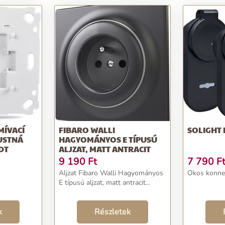
MÍVACÍ
FIBARO WALLI
SOLIGHT 
PUSTNÁ
HAGYOMÁNYOS E TÍPUSÚ
DT
ALJZAT, MATT ANTRACIT
9 190
Ft
7 790
F
Aljzat Fibaro Walli Hagyományos
Okos konnek
E típusú aljzat, matt antracit...
k
Részletek