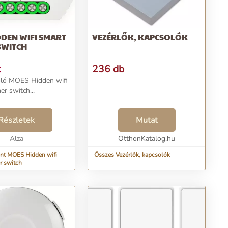
DEN WIFI SMART
VEZÉRLŐK, KAPCSOLÓK
SWITCH
t
236 db
oló MOES Hidden wifi
r switch...
Részletek
Mutat
Alza
OtthonKatalog.hu
nt MOES Hidden wifi
Összes Vezérlők, kapcsolók
r switch