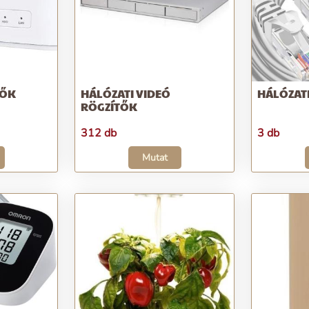
VŐK
HÁLÓZATI VIDEÓ
HÁLÓZAT
RÖGZÍTŐK
312 db
3 db
Mutat