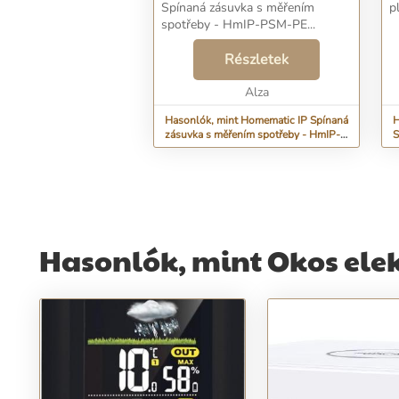
Spínaná zásuvka s měřením
p
spotřeby - HmIP-PSM-PE...
Részletek
Alza
Hasonlók, mint Homematic IP Spínaná
H
zásuvka s měřením spotřeby - HmIP-
S
PSM-PE
Hasonlók, mint Okos ele