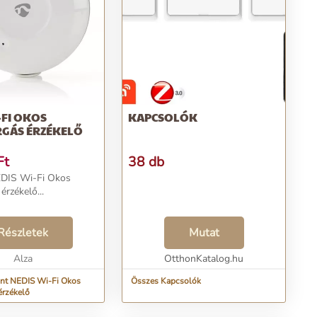
-FI OKOS
KAPCSOLÓK
RGÁS ÉRZÉKELŐ
Ft
38 db
EDIS Wi-Fi Okos
érzékelő...
Részletek
Mutat
Alza
OtthonKatalog.hu
int NEDIS Wi-Fi Okos
Összes Kapcsolók
érzékelő