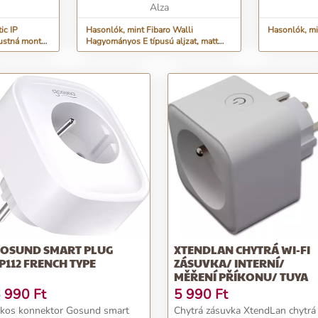
Alza
ic IP
Hasonlók, mint Fibaro Walli
Hasonlók, mi
pustná montáž
Hagyományos E típusú aljzat, matt
antracit
OSUND SMART PLUG
XTENDLAN CHYTRÁ WI-FI
P112 FRENCH TYPE
ZÁSUVKA/ INTERNÍ/
MĚŘENÍ PŘÍKONU/ TUYA
 990
Ft
5 990
Ft
kos konnektor Gosund smart
Chytrá zásuvka XtendLan chytrá