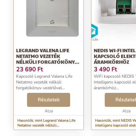
LEGRAND VALENA LIFE
NEDIS WI-FI INTE
NETATMO VEZETÉK
KAPCSOLÓ ELEK
NÉLKÜLI FORGATÓKÖNYV-
ÁRAMKÖRHÖZ
VEZÉRLŐVEL ALUMÍNIUM
23 690
Ft
3 490
Ft
Kapcsoló Legrand Valena Life
WiFi kapcsoló NEDIS 
Netatmo vezeték nélküli
intelligens kapcsoló 
forgatókönyv-vezérlővel
áramkörhöz...
Alumínium...
Részletek
Részlete
Alza
Alza
Hasonlók, mint Legrand Valena Life
Hasonlók, mint NEDIS W
Netatmo vezeték nélküli
intelligens kapcsoló ele
forgatókönyv-vezérlővel Alumínium
áramkörhöz