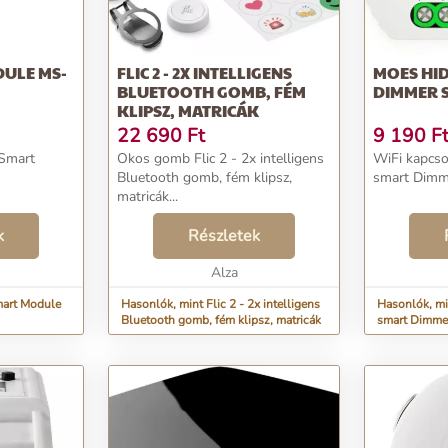
ULE MS-
FLIC 2 - 2X INTELLIGENS
MOES HID
BLUETOOTH GOMB, FÉM
DIMMER 
KLIPSZ, MATRICÁK
22 690
Ft
9 190
F
Smart
Okos gomb Flic 2 - 2x intelligens
WiFi kapcs
Bluetooth gomb, fém klipsz,
smart Dimme
matricák...
k
Részletek
Alza
art Module
Hasonlók, mint Flic 2 - 2x intelligens
Hasonlók, mi
Bluetooth gomb, fém klipsz, matricák
smart Dimme