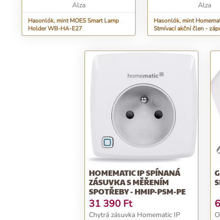
Alza
Alza
Hasonlók, mint MOES Smart Lamp
Hasonlók, mint Homemat
Holder WB-HA-E27
Stmívací akční člen - zá
- HmIP-BDT
HOMEMATIC IP SPÍNANÁ
G
ZÁSUVKA S MĚŘENÍM
S
SPOTŘEBY - HMIP-PSM-PE
31 390
Ft
6
Chytrá zásuvka Homematic IP
O