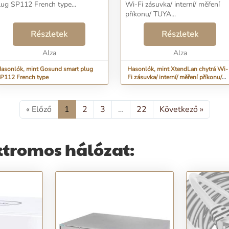
lug SP112 French type...
Wi-Fi zásuvka/ interní/ měření
příkonu/ TUYA...
Részletek
Részletek
Alza
Alza
asonlók, mint Gosund smart plug
Hasonlók, mint XtendLan chytrá Wi-
P112 French type
Fi zásuvka/ interní/ měření příkonu/
TUYA
« Előző
1
2
3
…
22
Következő »
ktromos hálózat: