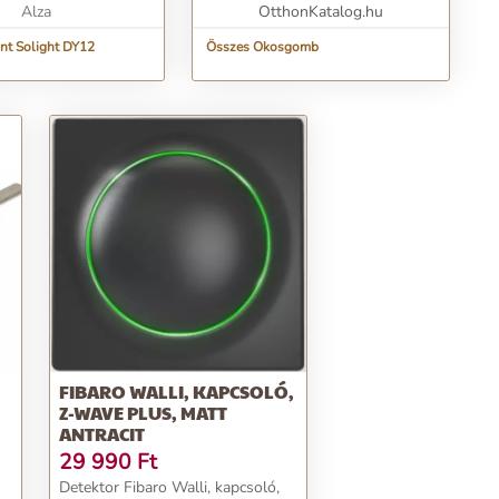
Alza
OtthonKatalog.hu
nt Solight DY12
Összes Okosgomb
FIBARO WALLI, KAPCSOLÓ,
Z-WAVE PLUS, MATT
ANTRACIT
29 990
Ft
Detektor Fibaro Walli, kapcsoló,