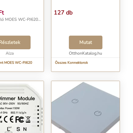
Ft
127 db
oló MOES WC-PJ620...
Részletek
Mutat
Alza
OtthonKatalog.hu
int MOES WC-PJ620
Összes Konnektorok