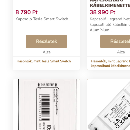
KÁBELKIMENETT
ALUMÍNIUM
8 790
Ft
38 990
Ft
Kapcsoló Tesla Smart Switch...
Kapcsoló Legrand Ne
kapcsolható kábelkime
Alumínium...
Részletek
Részlete
Alza
Alza
Hasonlók, mint Tesla Smart Switch
Hasonlók, mint Legrand
kapcsolható kábelkimene
Alumínium