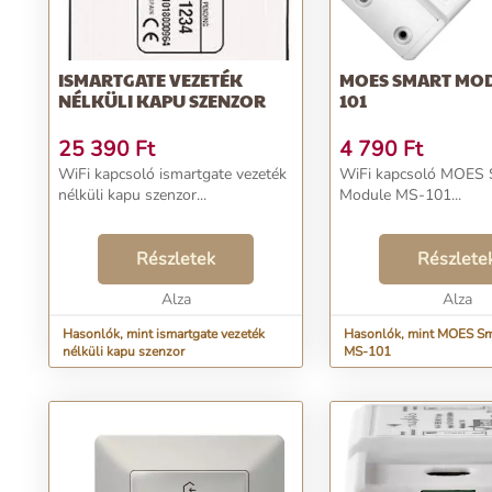
ISMARTGATE VEZETÉK
MOES SMART MOD
NÉLKÜLI KAPU SZENZOR
101
25 390
Ft
4 790
Ft
WiFi kapcsoló ismartgate vezeték
WiFi kapcsoló MOES 
nélküli kapu szenzor...
Module MS-101...
Részletek
Részlete
Alza
Alza
Hasonlók, mint ismartgate vezeték
Hasonlók, mint MOES Sm
nélküli kapu szenzor
MS-101