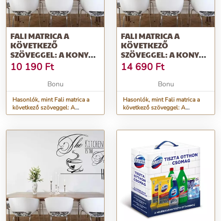
FALI MATRICA A
FALI MATRICA A
KÖVETKEZŐ
KÖVETKEZŐ
SZÖVEGGEL: A KONYHA
SZÖVEGGEL: A KONYHA
AZ OTTHON SZÍVÉGE 60
AZ OTTHON SZÍVÉGE 80
10 190
Ft
14 690
Ft
X 120 CM
X 160 CM
Bonu
Bonu
Hasonlók, mint Fali matrica a
Hasonlók, mint Fali matrica a
következő szöveggel: A
következő szöveggel: A
KONYHA AZ OTTHON SZÍVÉGE
KONYHA AZ OTTHON SZÍVÉGE
60 x 120 cm
80 x 160 cm