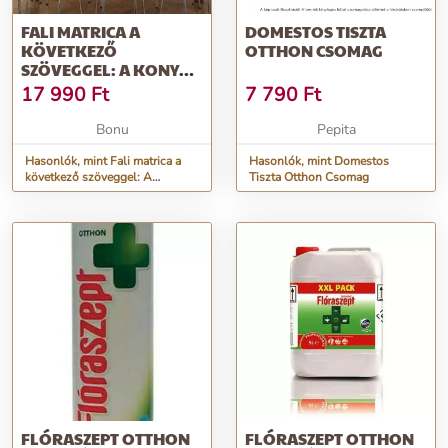
FALI MATRICA A
DOMESTOS TISZTA
KÖVETKEZŐ
OTTHON CSOMAG
SZÖVEGGEL: A KONYHA
AZ OTTHON SZÍVÉGE
17 990
Ft
7 790
Ft
100 X 200 CM
Bonu
Pepita
Hasonlók, mint Fali matrica a
Hasonlók, mint Domestos
következő szöveggel: A
Tiszta Otthon Csomag
KONYHA AZ OTTHON SZÍVÉGE
100 x 200 cm
FLÓRASZEPT OTTHON
FLÓRASZEPT OTTHON