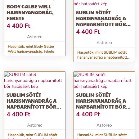
BODY GALBE WELL
HARISNYANADRÁG,
SUBLIM SÖTÉT
FEKETE
HARISNYANADRÁG A
NAPBARNÍTOTT BŐR
4 400
Ft
HATÁSÁÉRT
4 400
Ft
Astoreo
Astoreo
Hasonlók, mint Body Galbe
Well harisnyanadrág, fekete
Hasonlók, mint SUBLIM sötét
harisnyanadrág a napbarnított
bőr hatásáért
SUBLIM SÖTÉT
SUBLIM SÖTÉT
HARISNYANADRÁG A
HARISNYANADRÁG A
NAPBARNÍTOTT BŐR
NAPBARNÍTOTT BŐR
HATÁSÁÉRT
HATÁSÁÉRT
4 400
Ft
4 400
Ft
Astoreo
Astoreo
Hasonlók, mint SUBLIM sötét
Hasonlók, mint SUBLIM sötét