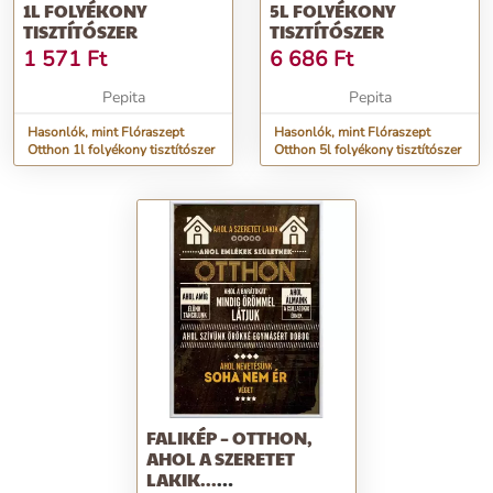
1L FOLYÉKONY
5L FOLYÉKONY
TISZTÍTÓSZER
TISZTÍTÓSZER
1 571
Ft
6 686
Ft
Pepita
Pepita
Hasonlók, mint Flóraszept
Hasonlók, mint Flóraszept
Otthon 1l folyékony tisztítószer
Otthon 5l folyékony tisztítószer
FALIKÉP – OTTHON,
AHOL A SZERETET
LAKIK...