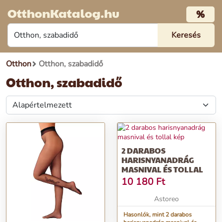
OtthonKatalog.hu
%
Otthon
Otthon, szabadidő
Otthon, szabadidő
2 DARABOS
HARISNYANADRÁG
MASNIVAL ÉS TOLLAL
10 180
Ft
Astoreo
Hasonlók, mint 2 darabos