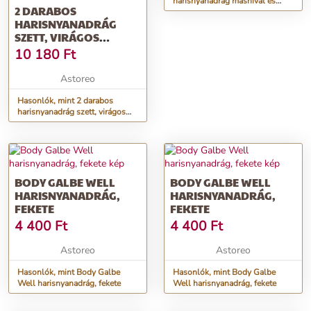
harisnyanadrág masnival és
2 DARABOS
tollal
HARISNYANADRÁG
SZETT, VIRÁGOS
TETOVÁLÁS
10 180
Ft
MOTÍVUMMAL
Astoreo
Hasonlók, mint 2 darabos
harisnyanadrág szett, virágos
tetoválás motívummal
BODY GALBE WELL
BODY GALBE WELL
HARISNYANADRÁG,
HARISNYANADRÁG,
FEKETE
FEKETE
4 400
Ft
4 400
Ft
Astoreo
Astoreo
Hasonlók, mint Body Galbe
Hasonlók, mint Body Galbe
Well harisnyanadrág, fekete
Well harisnyanadrág, fekete