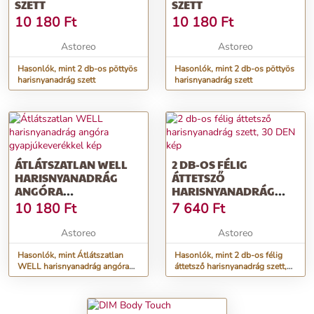
SZETT
SZETT
10 180
Ft
10 180
Ft
Astoreo
Astoreo
Hasonlók, mint 2 db-os pöttyös
Hasonlók, mint 2 db-os pöttyös
harisnyanadrág szett
harisnyanadrág szett
ÁTLÁTSZATLAN WELL
2 DB-OS FÉLIG
HARISNYANADRÁG
ÁTTETSZŐ
ANGÓRA
HARISNYANADRÁG
GYAPJÚKEVERÉKKEL
SZETT, 30 DEN
10 180
Ft
7 640
Ft
Astoreo
Astoreo
Hasonlók, mint Átlátszatlan
Hasonlók, mint 2 db-os félig
WELL harisnyanadrág angóra
áttetsző harisnyanadrág szett,
gyapjúkeverékkel
30 DEN