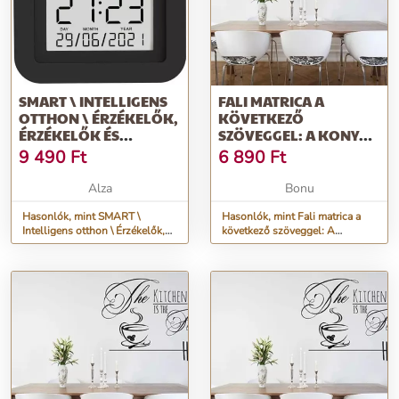
SMART \ INTELLIGENS
FALI MATRICA A
OTTHON \ ÉRZÉKELŐK,
KÖVETKEZŐ
ÉRZÉKELŐK ÉS
SZÖVEGGEL: A KONYHA
ÉRZÉKELŐK
AZ OTTHON SZÍVÉGE 50
9 490
Ft
6 890
Ft
X 100 CM
Alza
Bonu
Hasonlók, mint SMART \
Hasonlók, mint Fali matrica a
Intelligens otthon \ Érzékelők,
következő szöveggel: A
érzékelők és érzékelők
KONYHA AZ OTTHON SZÍVÉGE
50 x 100 cm