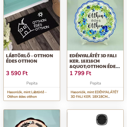
LÁBTÖRLŐ - OTTHON
EDÉNYALÁTÉT 3D FALI
ÉDES OTTHON
KER. 18X18CM
&QUOT;OTTHON ÉDES
OTTHON&QUOT;
3 590
Ft
1 799
Ft
Pepita
Pepita
Hasonlók, mint Lábtörlő -
Hasonlók, mint EDÉNYALÁTÉT
Otthon édes otthon
3D FALI KER. 18X18CM
&quot;OTTHON ÉDES
OTTHON&quot;