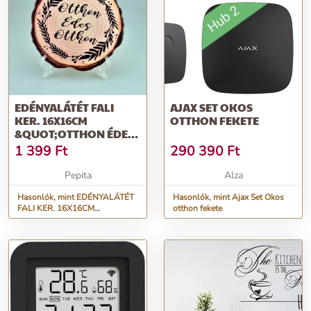
EDÉNYALÁTÉT FALI
AJAX SET OKOS
KER. 16X16CM
OTTHON FEKETE
&QUOT;OTTHON ÉDES
OTTHON&QUOT;
1 399
Ft
290 390
Ft
FASZELET FORMA
Pepita
Alza
Hasonlók, mint EDÉNYALÁTÉT
Hasonlók, mint Ajax Set Okos
FALI KER. 16X16CM
otthon fekete
&quot;OTTHON ÉDES
OTTHON&quot; FASZELET
FORMA