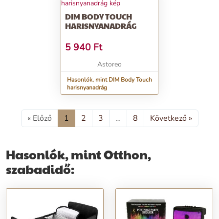
DIM BODY TOUCH
HARISNYANADRÁG
5 940
Ft
Astoreo
Hasonlók, mint DIM Body Touch
harisnyanadrág
« Előző
1
2
3
…
8
Következő »
Hasonlók, mint Otthon,
szabadidő: