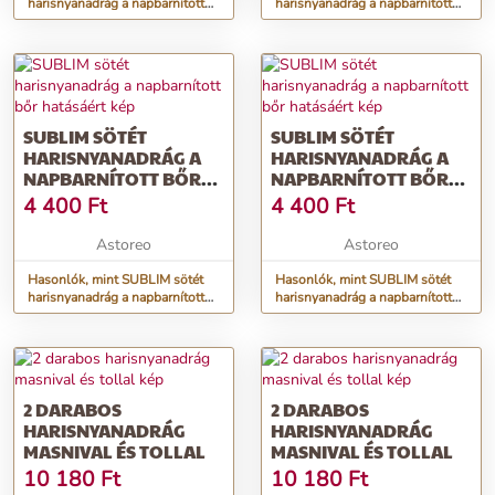
harisnyanadrág a napbarnított
harisnyanadrág a napbarnított
bőr hatásáért
bőr hatásáért
SUBLIM SÖTÉT
SUBLIM SÖTÉT
HARISNYANADRÁG A
HARISNYANADRÁG A
NAPBARNÍTOTT BŐR
NAPBARNÍTOTT BŐR
HATÁSÁÉRT
HATÁSÁÉRT
4 400
Ft
4 400
Ft
Astoreo
Astoreo
Hasonlók, mint SUBLIM sötét
Hasonlók, mint SUBLIM sötét
harisnyanadrág a napbarnított
harisnyanadrág a napbarnított
bőr hatásáért
bőr hatásáért
2 DARABOS
2 DARABOS
HARISNYANADRÁG
HARISNYANADRÁG
MASNIVAL ÉS TOLLAL
MASNIVAL ÉS TOLLAL
10 180
Ft
10 180
Ft