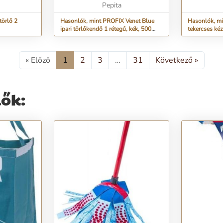
...
Pepita
törlő 2
Hasonlók, mint PROFIX Venet Blue
Hasonlók, mi
ipari törlőkendő 1 rétegű, kék, 500
tekercses kéz
lap/tekercs...
130m 6 te...
« Előző
1
2
3
…
31
Következő »
lők: