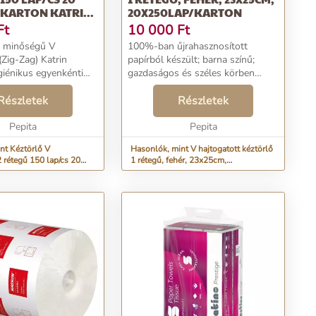
KARTON KATRI...
20X250LAP/KARTON
Ft
10 000
Ft
ó minőségű V
100%-ban űjrahasznosított
(Zig-Zag) Katrin
papírból készült; barna színű;
giénikus egyenkénti
gazdaságos és széles körben
 - takarékos
használt kéztörlő. V hajtogatott,
. Az alacsony, vagy
Részletek
így egyszerre csak egy darab
Részletek
rgalmú
húzható ki. Kéztörlő adagolóban
égekbe ajánljuk.
Pepita
való használatra opt...
Pepita
..
nt Kéztörlő V
Hasonlók, mint V hajtogatott kéztörlő
 rétegű 150 lap/cs 20
1 rétegű, fehér, 23x25cm,
 Katri...
20x250lap/karton