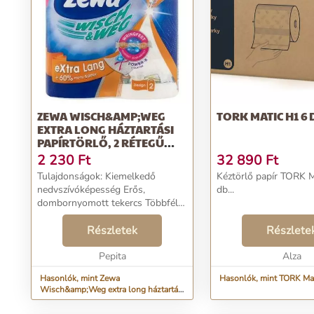
ZEWA WISCH&AMP;WEG
TORK MATIC H1 6 
EXTRA LONG HÁZTARTÁSI
PAPÍRTÖRLŐ, 2 RÉTEGŰ
2DB (42830)
2 230
Ft
32 890
Ft
Tulajdonságok: Kiemelkedő
Kéztörlő papír TORK 
nedvszívóképesség Erős,
db...
dombornyomott tekercs Többféle
célra használható Praktikus
háztartási segítséget nyújt a
Részletek
Részlete
legkülönbözőbb helyzetekben A
nyomtatott mintáknak
Pepita
Alza
köszönhet...
Hasonlók, mint Zewa
Hasonlók, mint TORK Ma
Wisch&amp;Weg extra long háztartási
papírtörlő, 2 rétegű 2db (42830)