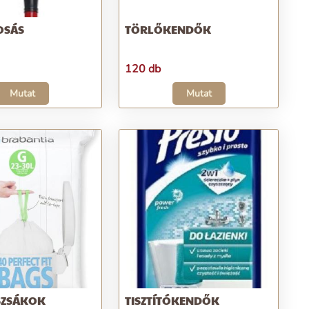
OSÁS
TÖRLŐKENDŐK
120 db
Mutat
Mutat
SZSÁKOK
TISZTÍTÓKENDŐK