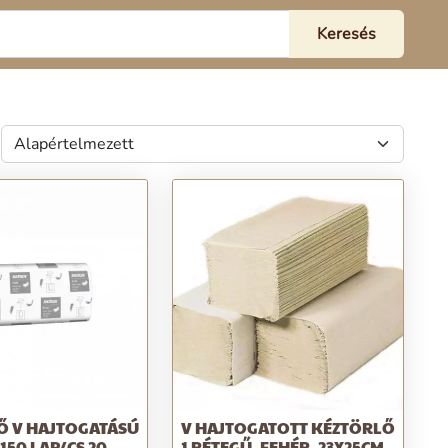
Ő V HAJTOGATÁSÚ
V HAJTOGATOTT KÉZTÖRLŐ
150 LAP/CS 20
1 RÉTEGŰ, FEHÉR, 23X25CM,