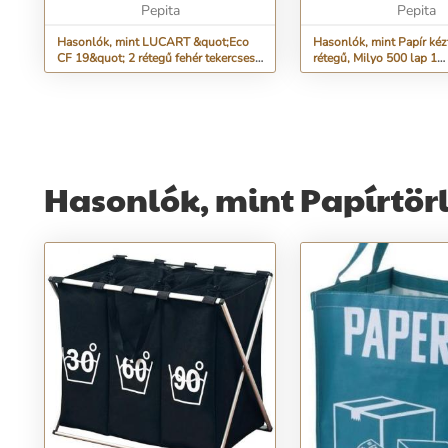
m/tekercs „A korább...
Pepita
Pepita
Hasonlók, mint LUCART &quot;Eco
Hasonlók, mint Papír kéz
CF 19&quot; 2 rétegű fehér tekercses
rétegű, Milyo 500 lap 1
Kéztörlő
tekercs/csomag
Hasonlók, mint Papírtör