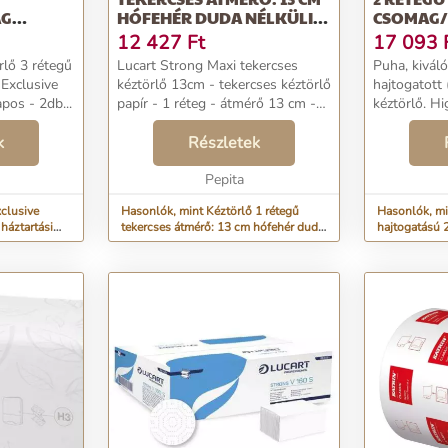
AG
HÓFEHÉR DUDA NÉLKÜLI
CSOMAG/
ÍRTÖRLŐ
12...
12 427
Ft
17 093
rlő 3 rétegű
Lucart Strong Maxi tekercses
Puha, kivál
 Exclusive
kéztörlő 13cm - tekercses kéztörlő
hajtogatott 
pos - 2db...
papír - 1 réteg - átmérő 13 cm -
kéztörlő. Hi
duda nélküli - 110 fm/tekercs - 12
lapadagolás
k
tekercs/karton - 40 zsugor/raklap
Részletek
felhasználás
Katalóguskód: 45176...
közepes fo
Pepita
mosdóhelyis
Rendelkezik .
clusive
Hasonlók, mint Kéztörlő 1 rétegű
Hasonlók, mi
háztartási
tekercses átmérő: 13 cm hófehér duda
hajtogatású 2
nélküli 12...
csomag/karton