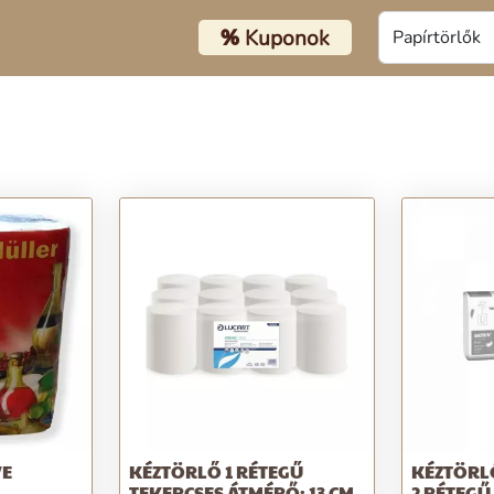
%
Kuponok
VE
KÉZTÖRLŐ 1 RÉTEGŰ
KÉZTÖRL
TEKERCSES ÁTMÉRŐ: 13 CM
2 RÉTEGŰ 