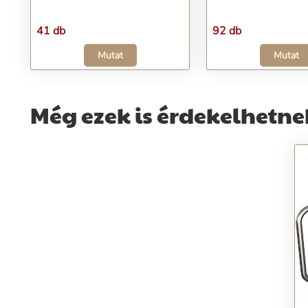
41 db
92 db
Mutat
Mutat
Még ezek is érdekelhetne