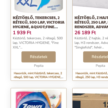
KÉZTÖRLŐ, TEKERCSES, 2
KÉZTÖRLŐ, Z HAJT
RÉTEGŰ, 500 LAP, VICTORIA
RÉTEGŰ, 250 LAP,
HYGIENE, &QUOT;FINE
RENDSZER, ADVA
XXL&QUOT;
TOR...
1 939
Ft
26 189
Ft
Kéztörlő, tekercses, 2 rétegű, 500
Kéztörlő, Z hajtás, 2 r
lap, VICTORIA HYGIENE, "Fine
lap, H3 rendszer, Ad
XXL"...
"Singlefold", fehér...
Részletek
Részlete
Pepita
Pepita
Hasonlók, mint Kéztörlő, tekercses, 2
Hasonlók, mint Kéztörlő, 
rétegű, 500 lap, VICTORIA HYGIENE,
rétegű, 250 lap, H3 rends
&quot;Fine XXL&quot;
Advanced, TOR...