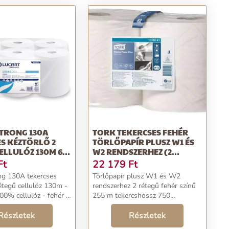
STRONG 130A
TORK TEKERCSES FEHÉR
S KÉZTÖRLŐ 2
TÖRLŐPAPÍR PLUSZ W1 ÉS
ELLULÓZ 130M 6
W2 RENDSZERHEZ (2
TEKERCS)
Ft
22 179
Ft
ng 130A tekercses
Törlőpapír plusz W1 és W2
rétegű cellulóz 130m -
rendszerhez 2 rétegű fehér színű
00% cellulóz - fehér -
255 m tekercshossz 750
130m - 180 mm átmérő
lap/tekercs 26 cm tekercsátmérő
rforáció nélküli - 6
Részletek
Részletek
23,5 cm tekercs szélesség ...
r...