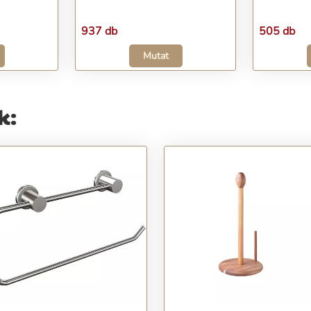
937 db
505 db
Mutat
k: