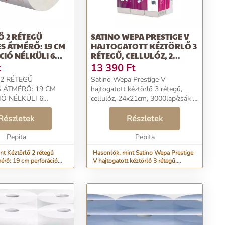
 2 RÉTEGŰ
SATINO WEPA PRESTIGE V
S ÁTMÉRŐ: 19 CM
HAJTOGATOTT KÉZTÖRLŐ 3
IÓ NÉLKÜLI 6
RÉTEGŰ, CELLULÓZ, 2...
t
13 390
Ft
2 RÉTEGŰ
Satino Wepa Prestige V
 ÁTMÉRŐ: 19 CM
hajtogatott kéztörlő 3 rétegű,
Ó NÉLKÜLI 6
cellulóz, 24x21cm, 3000lap/zsák -
ARTON CLASSIC
V hajtogatott kéztörlő papír -
0103 FEHÉRÍTETT
Részletek
cellulóz (100%-os fehérségű) - 3
Részletek
d: 26245 ...
rétegű - 24x21 cm/lap - 200
Pepita
ap/csom...
Pepita
nt Kéztörlő 2 rétegű
Hasonlók, mint Satino Wepa Prestige
mérő: 19 cm perforáció
V hajtogatott kéztörlő 3 rétegű,
cellulóz, 2...