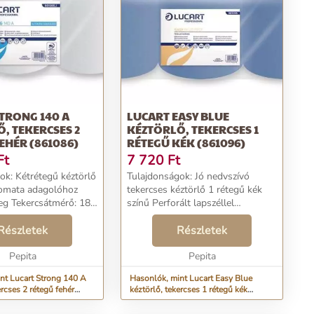
TRONG 140 A
LUCART EASY BLUE
, TEKERCSES 2
KÉZTÖRLŐ, TEKERCSES 1
EHÉR (861086)
RÉTEGŰ KÉK (861096)
Ft
7 720
Ft
kéztörlő
Tulajdonságok: Jó nedvszívó
tomata adagolóhoz
tekercses kéztörlő 1 rétegű kék
teg Tekercsátmérő: 18
színű Perforált lapszéllel
ossz: 140 méter „A
Lapméret: 19,5x23 cm Átmérő: 19
kPaper új márkanév
Részletek
cm Kiszerelés: 6 db/csomag „A
Részletek
essional) alatt futó
korábbi BokkPaper új márkanév
Pepita
(Lucart Profession...
Pepita
nt Lucart Strong 140 A
Hasonlók, mint Lucart Easy Blue
ercses 2 rétegű fehér
kéztörlő, tekercses 1 rétegű kék
(861096)