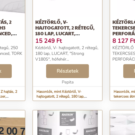
ÁS, 2
KÉZTÖRLŐ, V-
KÉZTÖRLŐ
 H3
HAJTOGATOTT, 2 RÉTEGŰ,
TEKERCSE
NCED,
180 LAP, LUCART,
PERFORÁC
&QUOT;STRONG V180...
TE...
15 249
Ft
8 127
F
étegű, 250
Kéztörlő, V- hajtogatott, 2 rétegű,
KÉZTÖRLŐ 
vanced, TORK
180 lap, LUCART, "Strong
TEKERCSES
V180S", hófehér...
PERFORÁCI
TEKERCS/K
k
Részletek
KATRIN_46
Rendelési kó
Pepita
Z hajtás, 2
Hasonlók, mint Kéztörlő, V-
Hasonlók, mi
zer,
hajtogatott, 2 rétegű, 180 lap,
tekercses át
LUCART, &quot;Strong V180...
nélküli 6 te...