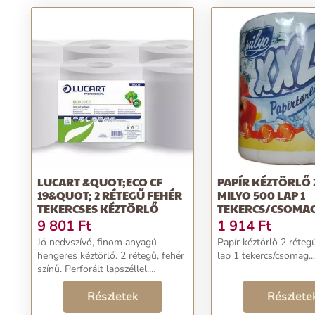
LUCART &QUOT;ECO CF
PAPÍR KÉZTÖRLŐ 
19&QUOT; 2 RÉTEGŰ FEHÉR
MILYO 500 LAP 1
TEKERCSES KÉZTÖRLŐ
TEKERCS/CSOMA
9 801
Ft
1 914
Ft
Jó nedvszívó, finom anyagú
Papír kéztörlő 2 réteg
hengeres kéztörlő. 2 rétegű, fehér
lap 1 tekercs/csomag...
színű. Perforált lapszéllel.
Lapméret: 19x23 cm Átmérő: 19
cm Lapszám: 435 lap / tekercs
Részletek
Részlete
Kiszerelés: 6 db/ csomag 100