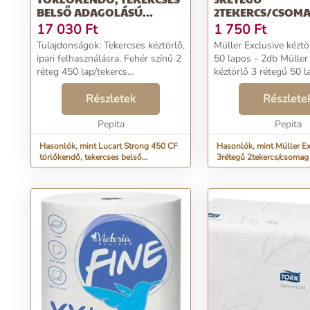
BELSŐ ADAGOLÁSÚ
2TEKERCS/CSOM
OPTIMU...
HÁZTARTÁSI PAP
17 030
Ft
1 750
Ft
Tulajdonságok: Tekercses kéztörlő,
Müller Exclusive kéztö
ipari felhasználásra. Fehér színű 2
50 lapos - 2db Müller
réteg 450 lap/tekercs
kéztörlő 3 rétegű 50 la
Tekercsátmérő: 18,5 cm Lapméret:
20,4x30 cm Tekercshossz: 135 m
Részletek
Részlete
6 tekercs/csomag „A korábbi
BokkPaper új m...
Pepita
Pepita
Hasonlók, mint Lucart Strong 450 CF
Hasonlók, mint Müller Ex
törlőkendő, tekercses belső
3rétegű 2tekercs/csomag 
adagolású optimu...
papírtörlő