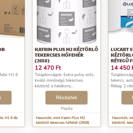
DB
KATRIN PLUS M2 KÉZTÖRLŐ
LUCART S
TEKERCSES HÓFEHÉR
KÉZTÖRLŐ
(2658)
RÉTEGŰ F
12 470
Ft
14 450
Matic H1 6
Tulajdonságok: Extra puha, erős,
Tulajdonságok: Kétrétegű 
kiváló minőségű tekercses
tekercs, au
kéztörlő a hatékony
Réteg: 2 ré
kézszárításhoz. Közepes vagy
cm Tekercsh
k
nagy forgalmú
Részletek
korábbi Bok
mosdóhelyiségekbe ajánljuk
(Lucart Prof
Dermatológiailag tesztelt és
Pepita
terméke, v...
jóváhagyott termék 2 ...
tic H1 6 db
Hasonlók, mint Katrin Plus M2
Hasonlók, mi
kéztörlő tekercses hófehér (2658)
kéztörlő, tek
(861086)