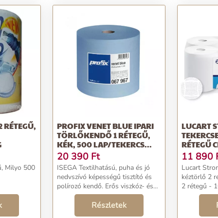
2 RÉTEGŰ,
PROFIX VENET BLUE IPARI
LUCART 
TÖRLŐKENDŐ 1 RÉTEGŰ,
TEKERCSE
G
KÉK, 500 LAP/TEKERCS...
RÉTEGŰ C
TE...
20 390
Ft
11 890
ű, Milyo 500
ISEGA Textilhatású, puha és jó
Lucart Stro
nedvszívó képességű tisztító és
kéztörlő 2 
polírozó kendő. Erős viszkóz- és
2 rétegű - 1
poliészterszál-keverékből áll.
20,4 cm x 
k
Szilikonmentes és ellenálló az
Részletek
- 130 m - pe
oldószerekkel szemben. Többször
tekercs/zsugo