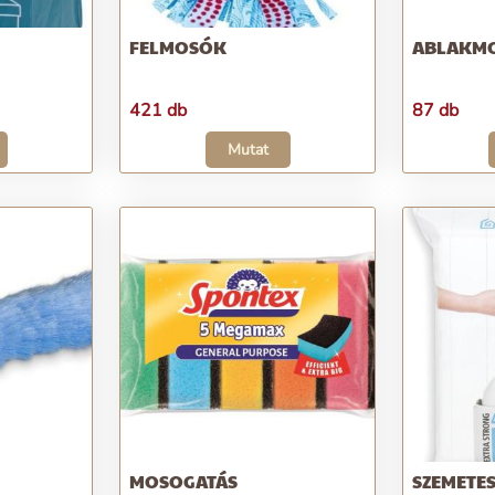
FELMOSÓK
ABLAKM
421 db
87 db
Mutat
MOSOGATÁS
SZEMETE