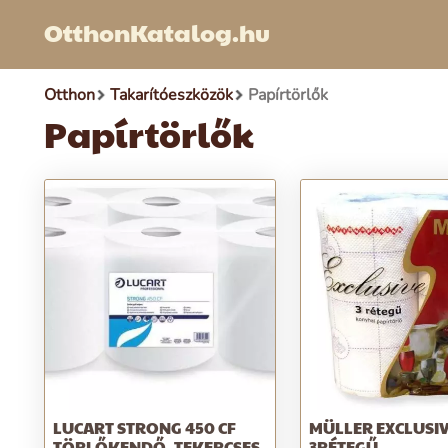
OtthonKatalog.hu
Otthon
Takarítóeszközök
Papírtörlők
Papírtörlők
LUCART STRONG 450 CF
MÜLLER EXCLUSI
TÖRLŐKENDŐ, TEKERCSES
3RÉTEGŰ