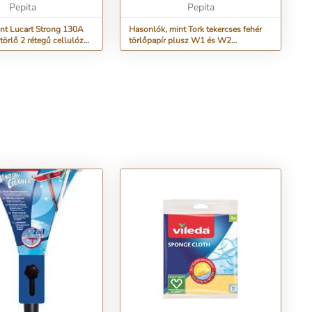
Pepita
Pepita
nt Lucart Strong 130A
Hasonlók, mint Tork tekercses fehér
törlő 2 rétegű cellulóz
törlőpapír plusz W1 és W2
rendszerhez (2 tekercs)