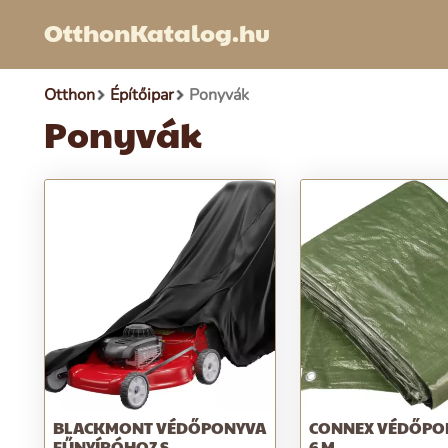
OtthonKatalog.hu
Otthon
Építőipar
Ponyvák
Ponyvák
BLACKMONT VÉDŐPONYVA
CONNEX VÉDŐPON
FŰNYÍRÓHOZ S
6 M