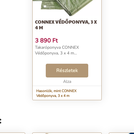
CONNEX VÉDŐPONYVA, 3 X
4 M
3 890
Ft
Takaróponyva CONNEX
Védőponyva, 3 x 4 m...
Részletek
Alza
Hasonlók, mint CONNEX
Védőponyva, 3 x 4 m
: