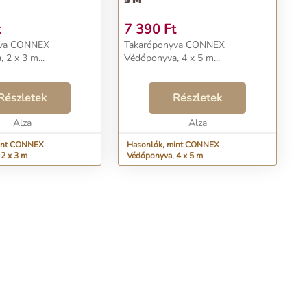
t
7 390
Ft
yva CONNEX
Takaróponyva CONNEX
 2 x 3 m...
Védőponyva, 4 x 5 m...
Részletek
Részletek
Alza
Alza
int CONNEX
Hasonlók, mint CONNEX
2 x 3 m
Védőponyva, 4 x 5 m