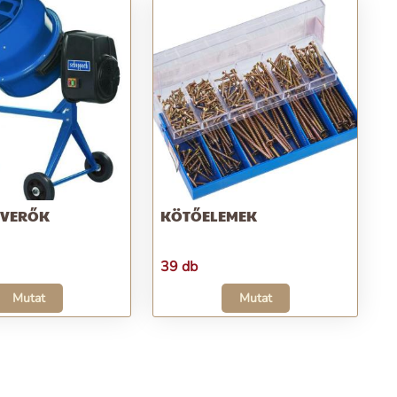
EVERŐK
KÖTŐELEMEK
39 db
Mutat
Mutat