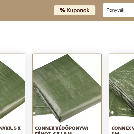
%
Kuponok
YVA, 5 X
CONNEX VÉDŐPONYVA
CONNEX 
FÁHOZ, 6 X 1,5 M
3 M