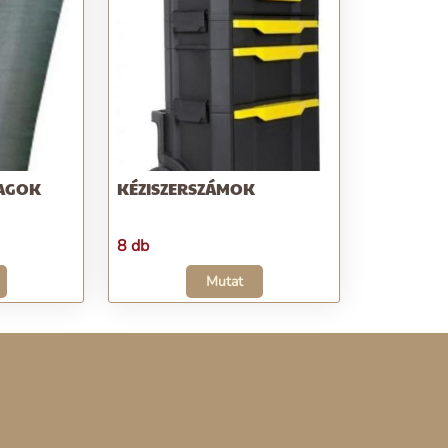
AGOK
KÉZISZERSZÁMOK
8 db
Mutat