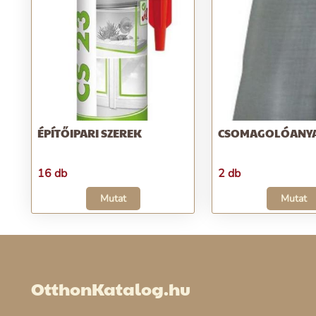
ÉPÍTŐIPARI SZEREK
CSOMAGOLÓANY
16 db
2 db
Mutat
Mutat
OtthonKatalog.hu