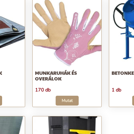
K
MUNKARUHÁK ÉS
BETONK
OVERÁLOK
170 db
1 db
Mutat