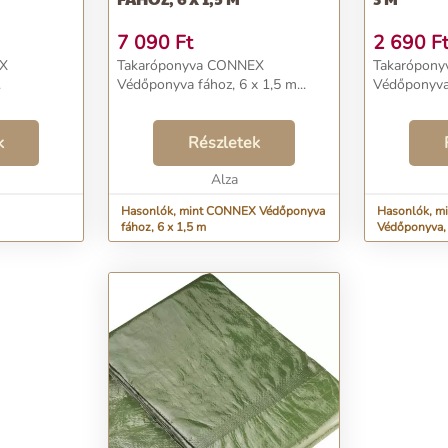
7 090
Ft
2 690
F
EX
Takaróponyva CONNEX
Takarópon
.
Védőponyva fához, 6 x 1,5 m...
Védőponyva,
k
Részletek
Alza
Hasonlók, mint CONNEX Védőponyva
Hasonlók, m
fához, 6 x 1,5 m
Védőponyva, 