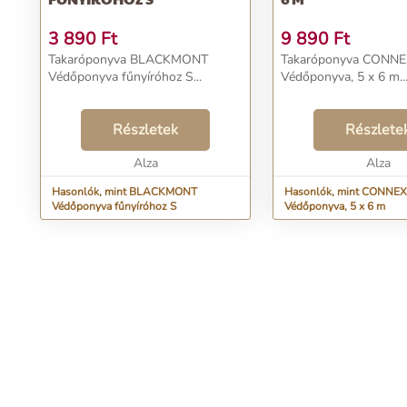
3 890
Ft
9 890
Ft
Takaróponyva BLACKMONT
Takaróponyva CONN
Védőponyva fűnyíróhoz S...
Védőponyva, 5 x 6 m..
Részletek
Részlete
Alza
Alza
Hasonlók, mint BLACKMONT
Hasonlók, mint CONNEX
Védőponyva fűnyíróhoz S
Védőponyva, 5 x 6 m