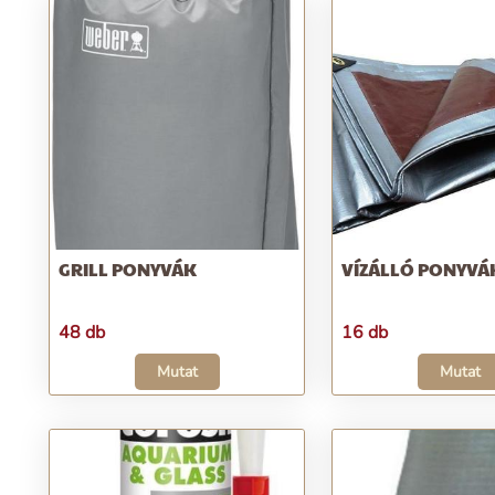
GRILL PONYVÁK
VÍZÁLLÓ PONYVÁ
48 db
16 db
Mutat
Mutat