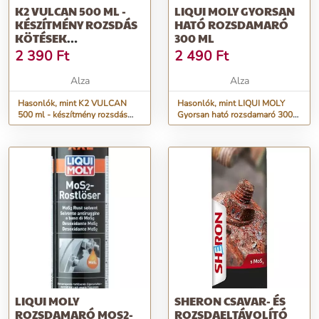
K2 VULCAN 500 ML -
LIQUI MOLY GYORSAN
KÉSZÍTMÉNY ROZSDÁS
HATÓ ROZSDAMARÓ
KÖTÉSEK
300 ML
MEGLAZÍTÁSÁHOZ
2 390
Ft
2 490
Ft
Alza
Alza
Hasonlók, mint K2 VULCAN
Hasonlók, mint LIQUI MOLY
500 ml - készítmény rozsdás
Gyorsan ható rozsdamaró 300
kötések meglazításához
ml
LIQUI MOLY
SHERON CSAVAR- ÉS
ROZSDAMARÓ MOS2-
ROZSDAELTÁVOLÍTÓ