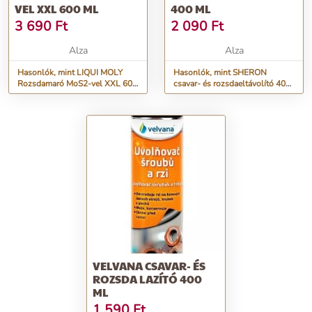
VEL XXL 600 ML
400 ML
3 690
Ft
2 090
Ft
Alza
Alza
Hasonlók, mint LIQUI MOLY
Hasonlók, mint SHERON
Rozsdamaró MoS2-vel XXL 600
csavar- és rozsdaeltávolító 400
ml
ml
VELVANA CSAVAR- ÉS
ROZSDA LAZÍTÓ 400
ML
1 590
Ft