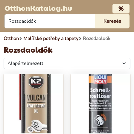
OtthonKatalog.hu
%
Otthon
Malířské potřeby a tapety
Rozsdaoldók
Rozsdaoldók