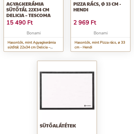
AGYAGKERÁMIA
PIZZA RÁCS, Ø 33 CM -
SÜTŐTÁL 22X34 CM
HENDI
DELICIA – TESCOMA
15 490
Ft
2 969
Ft
Bonami
Bonami
Hasonlók, mint Agyagkerámia
Hasonlók, mint Pizza rács, ø 33
sütőtál 22x34 cm Delicia –
cm - Hendi
Tescoma
SÜTŐALÁTÉTEK