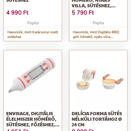
VILLA, SÜTÉSHEZ,
GRILLEZÉSHEZ,...
4 990
Ft
5 790
Ft
Pepita
Pepita
Hasonlók, mint Karácsonyi szett
Hasonlók, mint Digitális BBQ
sütéshez
grill hőmérő, nyárs villa,
sütéshez, grillezéshez,...
ENVISAGE, DIGITÁLIS
DELÍCIA FORMA SÜTÉS
ÉLELMISZER HŐMÉRŐ,
NÉLKÜLI TORTÁHOZ Ø
SÜTÉSHEZ, FŐZÉSHEZ,
24 CM
FEHÉR