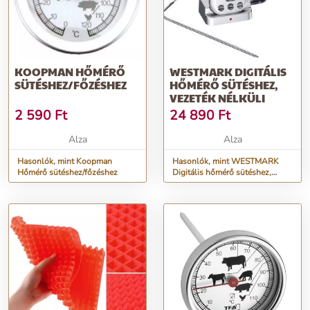
KOOPMAN HŐMÉRŐ
WESTMARK DIGITÁLIS
SÜTÉSHEZ/FŐZÉSHEZ
HŐMÉRŐ SÜTÉSHEZ,
VEZETÉK NÉLKÜLI
2 590
Ft
24 890
Ft
Alza
Alza
Hasonlók, mint Koopman
Hasonlók, mint WESTMARK
Hőmérő sütéshez/főzéshez
Digitális hőmérő sütéshez,
vezeték nélküli