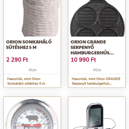
ORION SONKAHÁLÓ
ORION GRANDE
SÜTÉSHEZ 5 M
SERPENYŐ
HAMBURGERHÚS
SÜTÉSÉHEZ 26,5 CM
2 290
Ft
10 990
Ft
ÁTMÉRŐJŰ
Alza
Alza
Hasonlók, mint Orion
Hasonlók, mint Orion GRANDE
Sonkaháló sütéshez 5 m
Serpenyő hamburgerhús
sütéséhez 26,5 cm átmérőjű