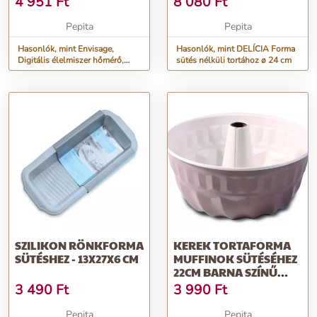
4 951
Ft
8 080
Ft
Pepita
Pepita
Hasonlók, mint Envisage,
Hasonlók, mint DELÍCIA Forma
Digitális élelmiszer hőmérő,
sütés nélküli tortához ø 24 cm
sütéshez, főzéshez, fehér
SZILIKON RÖNKFORMA
KEREK TORTAFORMA
SÜTÉSHEZ - 13X27X6 CM
MUFFINOK SÜTÉSÉHEZ
22CM BARNA SZÍNŰ
SÜTŐFORMÁVAL
3 490
Ft
3 990
Ft
Pepita
Pepita