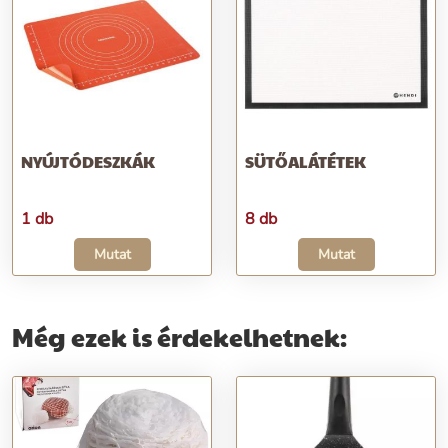
NYÚJTÓDESZKÁK
SÜTŐALÁTÉTEK
1 db
8 db
Mutat
Mutat
Még ezek is érdekelhetnek: