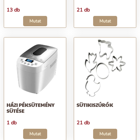
13 db
21 db
Mutat
Mutat
HÁZI PÉKSÜTEMÉNY
SÜTIKISZÚRÓK
SÜTÉSE
1 db
21 db
Mutat
Mutat