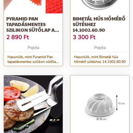
PYRAMID PAN
BIMETÁL HÚS HŐMÉRŐ
TAPADÁSMENTES
SÜTÉSHEZ
SZILIKON SÜTŐLAP A
14.1002.60.90
ZSIRADÉKMENTES
2 890
Ft
3 300
Ft
SÜTÉS...
Pepita
Pepita
Hasonlók, mint Pyramid Pan
Hasonlók, mint Bimetál hús
tapadásmentes szilikon sütőlap
hőmérő sütéshez 14.1002.60.90
a zsiradékmentes sütés...