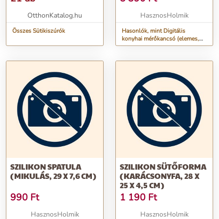
OtthonKatalog.hu
HasznosHolmik
Összes Sütikiszúrók
Hasonlók, mint Digitális
konyhai mérőkancsó (elemes,
600 ml)
SZILIKON SPATULA
SZILIKON SÜTŐFORMA
(MIKULÁS, 29 X 7,6 CM)
(KARÁCSONYFA, 28 X
25 X 4,5 CM)
990
Ft
1 190
Ft
HasznosHolmik
HasznosHolmik