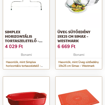
SIMPLEX
ÜVEG SÜTŐEDÉNY
HORIZONTÁLIS
19X25 CM SIMAX –
TORTASZELETELŐ -
WESTMARK
WESTMARK
4 029
Ft
6 669
Ft
Bonami
Bonami
Hasonlók, mint Simplex
Hasonlók, mint Üveg sütőedény
horizontális tortaszeletelő -
19x25 cm Simax – Westmark
Westmark