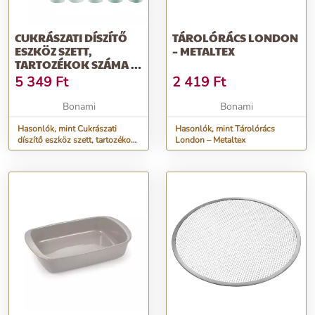
CUKRÁSZATI DÍSZÍTŐ
TÁROLÓRÁCS LONDON
ESZKÖZ SZETT,
– METALTEX
TARTOZÉKOK SZÁMA 5
DB – WESTMARK
5 349
Ft
2 419
Ft
Bonami
Bonami
Hasonlók, mint Cukrászati
Hasonlók, mint Tárolórács
díszítő eszköz szett, tartozékok
London – Metaltex
száma 5 db – Westmark