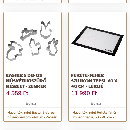
18,5 x 2,5 cm)
EASTER 5 DB-OS
FEKETE-FEHÉR
HÚSVÉTI KISZÚRÓ
SZILIKON TEPSI, 60 X
KÉSZLET - ZENKER
40 CM - LÉKUÉ
4 559
Ft
11 990
Ft
Bonami
Bonami
Hasonlók, mint Easter 5 db-os
Hasonlók, mint Fekete-fehér
húsvéti kiszúró készlet - Zenker
szilikon tepsi, 60 x 40 cm -
Lékué