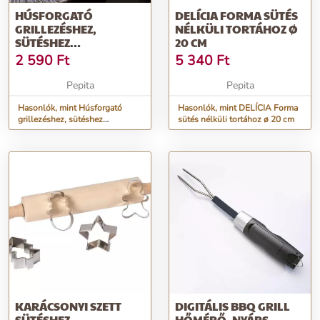
HÚSFORGATÓ
DELÍCIA FORMA SÜTÉS
GRILLEZÉSHEZ,
NÉLKÜLI TORTÁHOZ Ø
SÜTÉSHEZ
20 CM
(ROZSDAMENTES
2 590
Ft
5 340
Ft
ACÉLBÓL)
Pepita
Pepita
Hasonlók, mint Húsforgató
Hasonlók, mint DELÍCIA Forma
grillezéshez, sütéshez
sütés nélküli tortához ø 20 cm
(rozsdamentes acélból)
KARÁCSONYI SZETT
DIGITÁLIS BBQ GRILL
SÜTÉSHEZ
HŐMÉRŐ, NYÁRS