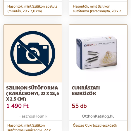
Hasonlók, mint Szilikon spatula
Hasonlók, mint Szilikon
(mikulás, 29 x 7,6 cm)
sütőforma (karácsonyfa, 28 x 25
x 4,5 cm)
SZILIKON SÜTŐFORMA
CUKRÁSZATI
(KARÁCSONYI, 22 X 18,5
ESZKÖZÖK
X 2,5 CM)
1 490
Ft
55 db
HasznosHolmik
OtthonKatalog.hu
Hasonlók, mint Szilikon
Összes Cukrászati eszközök
sütőforma (karácsonyi, 22 x