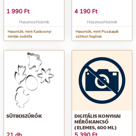
1 990
Ft
4 190
Ft
HasznosHolmik
HasznosHolmik
Hasonlók, mint Karácsonyi
Hasonlók, mint Pizzalapát
mintás sodrófa
szilikon fogóval
SÜTIKISZÚRÓK
DIGITÁLIS KONYHAI
MÉRŐKANCSÓ
(ELEMES, 600 ML)
21 db
5 390
Ft