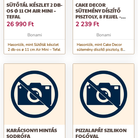
SÜTŐTÁL KÉSZLET 2 DB-
CAKE DECOR
OS Ø 11 CM AIR MINI –
SÜTEMÉNY DÍSZÍTŐ
TEFAL
PISZTOLY, 8 FEJJEL -
METALTEX
26 990
Ft
2 239
Ft
Bonami
Bonami
Hasonlók, mint Sütőtál készlet
Hasonlók, mint Cake Decor
2 db-os ø 11 cm Air Mini – Tefal
sütemény díszítő pisztoly, 8
fejjel - Metaltex
KARÁCSONYI MINTÁS
PIZZALAPÁT SZILIKON
SODRÓFA
FOGÓVAL