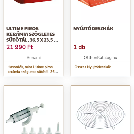
ULTIME PIROS
NYÚJTÓDESZKÁK
KERÁMIA SZÖGLETES
SÜTŐTÁL, 36,5 X 23,5 CM
- EMILE HENRY
21 990
Ft
1 db
Bonami
OtthonKatalog.hu
Hasonlók, mint Ultime piros
Összes Nyújtódeszkák
kerámia szögletes sütőtál, 36,5
x 23,5 cm - Emile Henry