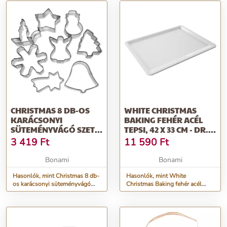
CHRISTMAS 8 DB-OS
WHITE CHRISTMAS
KARÁCSONYI
BAKING FEHÉR ACÉL
SÜTEMÉNYVÁGÓ SZETT
TEPSI, 42 X 33 CM - DR.
- GUARDINI
OETKER
3 419
Ft
11 590
Ft
Bonami
Bonami
Hasonlók, mint Christmas 8 db-
Hasonlók, mint White
os karácsonyi süteményvágó
Christmas Baking fehér acél
szett - Guardini
tepsi, 42 x 33 cm - Dr. Oetker