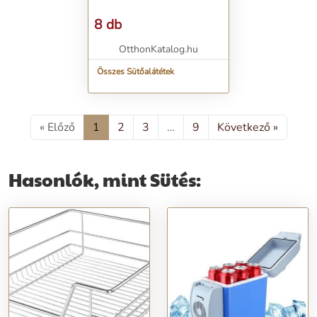
8 db
OtthonKatalog.hu
Összes Sütőalátétek
« Előző
1
2
3
…
9
Következő »
Hasonlók, mint Sütés: