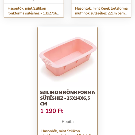
Hasonlók, mint Szilikon
Hasonlók, mint Kerek tortaforma
rönkforma sütéshez - 13x27x6
muffinok sütéséhez 22cm barna
cm
színű sütőformával
SZILIKON RÖNKFORMA
SÜTÉSHEZ - 25X14X6,5
CM
1 190
Ft
Pepita
Hasonlók, mint Szilikon