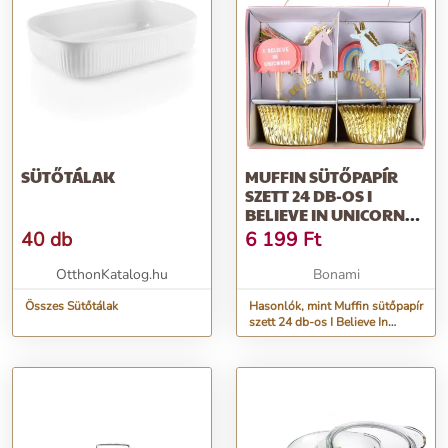
SÜTŐTÁLAK
MUFFIN SÜTŐPAPÍR
SZETT 24 DB-OS I
BELIEVE IN UNICORNS –
MERI MERI
40 db
6 199
Ft
OtthonKatalog.hu
Bonami
Összes Sütőtálak
Hasonlók, mint Muffin sütőpapír
szett 24 db-os I Believe In
Unicorns – Meri Meri